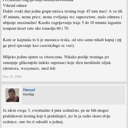
Vikend odmor
Dakle svaki dan jednu grupu misica trening traje 45 min max! A za tih
45 minuta, nema price, nema zvrljanja vec supersetove, malo odmora i
ubijanje maximalno! Kardio zagrijavanja traje 5 do 10 minuta laganim
tempom heart rate oko izmedju 60 i 70.
Kani se kajmaka to ti je masnoca teska, od sira samo mladi kupuj i pij
ga pred spavanje kao casein(dugo se vari).
Mlijeko jedino ujutru sa zitaricama. Nikako poslije treninga jer
smanjuje glikemijski indeks supstanci koje dizu inzulinski siljak.
(dextroza, waxymaze, med itd)
Nov 15, 2008
Hansel
Komšija
Ja idem svega 3, eventualno 4 puta sedmično, pa ne bih mogao
praktikovati trening koji ti praktikuješ, jer bi ja radio skoro dvije
sedmice, ono što ti odradiš u jednoj.