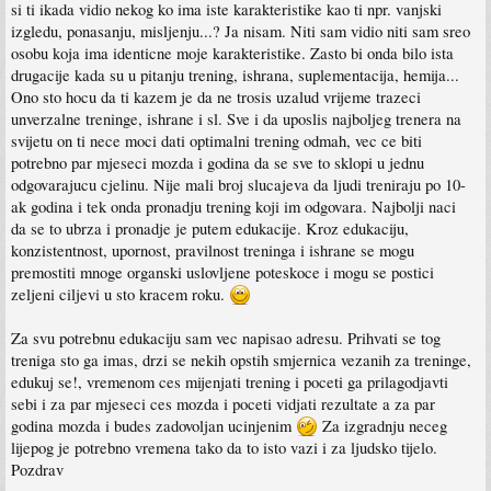
si ti ikada vidio nekog ko ima iste karakteristike kao ti npr. vanjski
izgledu, ponasanju, misljenju...? Ja nisam. Niti sam vidio niti sam sreo
osobu koja ima identicne moje karakteristike. Zasto bi onda bilo ista
drugacije kada su u pitanju trening, ishrana, suplementacija, hemija...
Ono sto hocu da ti kazem je da ne trosis uzalud vrijeme trazeci
unverzalne treninge, ishrane i sl. Sve i da uposlis najboljeg trenera na
svijetu on ti nece moci dati optimalni trening odmah, vec ce biti
potrebno par mjeseci mozda i godina da se sve to sklopi u jednu
odgovarajucu cjelinu. Nije mali broj slucajeva da ljudi treniraju po 10-
ak godina i tek onda pronadju trening koji im odgovara. Najbolji naci
da se to ubrza i pronadje je putem edukacije. Kroz edukaciju,
konzistentnost, upornost, pravilnost treninga i ishrane se mogu
premostiti mnoge organski uslovljene poteskoce i mogu se postici
zeljeni ciljevi u sto kracem roku.
Za svu potrebnu edukaciju sam vec napisao adresu. Prihvati se tog
treniga sto ga imas, drzi se nekih opstih smjernica vezanih za treninge,
edukuj se!, vremenom ces mijenjati trening i poceti ga prilagodjavti
sebi i za par mjeseci ces mozda i poceti vidjati rezultate a za par
godina mozda i budes zadovoljan ucinjenim
Za izgradnju neceg
lijepog je potrebno vremena tako da to isto vazi i za ljudsko tijelo.
Pozdrav