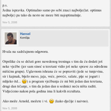
p.s.
Jedna ispravka. Optimalno samo po sebi znaci najbolje(lat. optimus
najbolje) pa tako da nesto ne moze biti najoptimalnije.
Nov 5, 2008
Hansel
Komšija
Hvala na sadržajnom odgovoru.
Otprilike ću se držati gore navedenog treninga s tim da ću dodati još
neke vježbe (jer sam sinoć u teretani vidio još neke sprave za određenu
mišićnu grupu). Uglavnom ishrana će se popraviti (jede se tunjevina,
sir i kajmak, bijelo meso, jaja, voće, povrće, salate, pije se jogurt i
mlijeko itd...
) a program vježbanja će mi biti jedan dan teretana,
drugi dan trčanje, s tim da jedan dan u sedmici neću ništa raditi.
Vidjećemo nakon pola godina ima li kakvih rezultata.
Ako može Arnold, možete i vi.
(kako dječije i naivno).
Nov 5, 2008