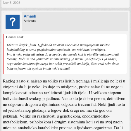
Nov 5, 2008
Amash
Aktivista
Hansel said:
Fakat se čovjek zbuni. Izgleda da na ovim site-ovima namijenjenim striktno
bodybuilding-u nema profesionalno upućenih, sve neki kvazi stručnjaci.
Ima li neko ovdje ali zaista da je upućen da navede koji je otprilike najoptimalniji
trening. Neću se sad zamarati sa time trening za masu, za definiciju i za snagu,
nego nešto kombinacija svega bez nekih prevelikih ambicija, čisto radi sebe da se
bolje osjećam, ali opet da imaju neki rezultati.
Razlog zasto si naisao na toliko razlicitih treninga i misljenja ne lezi u
cinjenici da li je neko, ko daje to misljenje, profesinalac ili ne nego u
kompleksnosti odnosno razlicitosti ljudskih tijela. U velikom stepenu
individualnosti svakog pojedinca. Nesto sto je dobro prvom, definitivno
ne odgovara drugom a djelimicno odgovara trecem itd. Neki ljudi rastu
od jednostavnog gledanja u tegove dok drugi ne, ma sta god oni
pokusali. Velike su razlicitosti u genetickom, endokrinolosko-
metabolickom, psiholoskom i drugim sistemima koji svi na svoj nacin
uticu na anabolicko-katabolicke procese u ljudskom organizmu. Da li