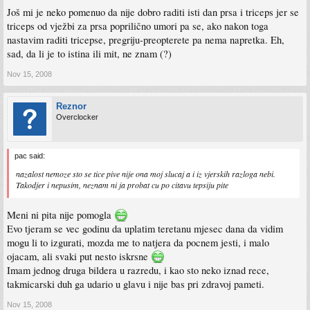
Još mi je neko pomenuo da nije dobro raditi isti dan prsa i triceps jer se
triceps od vježbi za prsa poprilično umori pa se, ako nakon toga
nastavim raditi tricepse, pregriju-preopterete pa nema napretka. Eh,
sad, da li je to istina ili mit, ne znam (?)
Nov 15, 2008
Reznor
Overclocker
pac said:
nazalost nemoze sto se tice pive nije ona moj slucaj a i iz vjerskih razloga nebi.
Takodjer i nepusim, neznam ni ja probat cu po citavu tepsiju pite
Meni ni pita nije pomogla
Evo tjeram se vec godinu da uplatim teretanu mjesec dana da vidim
mogu li to izgurati, mozda me to natjera da pocnem jesti, i malo
ojacam, ali svaki put nesto iskrsne
Imam jednog druga bildera u razredu, i kao sto neko iznad rece,
takmicarski duh ga udario u glavu i nije bas pri zdravoj pameti.
Nov 15, 2008