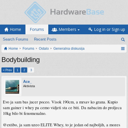
Home
Forums
Members
Log in or Sign up
Search Forums
Recent Posts
Home
Forums
Ostalo
Generalna diskusija
Bodybuilding
< Prev
1
2
3
Ace_
Aktivista
Evo ja sam bas jucer poceo. Visok 190cm, a mrsav ko grana. Kupio
sam gainer i whey pa cemo vidjeti sta ce biti. Da nabacim do proljeca
10kg bilo bi fenomenalno.
@extibo, ja sam uzeo ELITE Whey, to je jedan od najboljih, a mozes