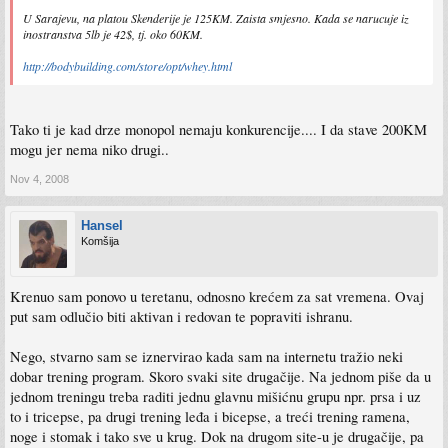
U Sarajevu, na platou Skenderije je 125KM. Zaista smjesno. Kada se narucuje iz
inostranstva 5lb je 42$, tj. oko 60KM.
http://bodybuilding.com/store/opt/whey.html
Tako ti je kad drze monopol nemaju konkurencije.... I da stave 200KM
mogu jer nema niko drugi..
Nov 4, 2008
Hansel
Komšija
Krenuo sam ponovo u teretanu, odnosno krećem za sat vremena. Ovaj
put sam odlučio biti aktivan i redovan te popraviti ishranu.
Nego, stvarno sam se iznervirao kada sam na internetu tražio neki
dobar trening program. Skoro svaki site drugačije. Na jednom piše da u
jednom treningu treba raditi jednu glavnu mišićnu grupu npr. prsa i uz
to i tricepse, pa drugi trening leđa i bicepse, a treći trening ramena,
noge i stomak i tako sve u krug. Dok na drugom site-u je drugačije, pa