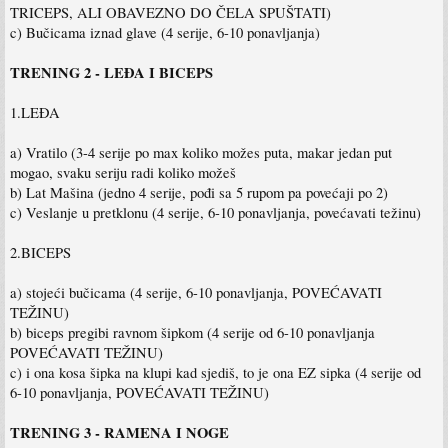
TRICEPS, ALI OBAVEZNO DO ČELA SPUŠTATI)
c) Bučicama iznad glave (4 serije, 6-10 ponavljanja)
TRENING 2 - LEĐA I BICEPS
1.LEĐA
a) Vratilo (3-4 serije po max koliko možes puta, makar jedan put
mogao, svaku seriju radi koliko možeš
b) Lat Mašina (jedno 4 serije, pođi sa 5 rupom pa povećaji po 2)
c) Veslanje u pretklonu (4 serije, 6-10 ponavljanja, povećavati težinu)
2.BICEPS
a) stojeći bučicama (4 serije, 6-10 ponavljanja, POVEĆAVATI
TEŽINU)
b) biceps pregibi ravnom šipkom (4 serije od 6-10 ponavljanja
POVEĆAVATI TEŽINU)
c) i ona kosa šipka na klupi kad sjediš, to je ona EZ sipka (4 serije od
6-10 ponavljanja, POVEĆAVATI TEŽINU)
TRENING 3 - RAMENA I NOGE