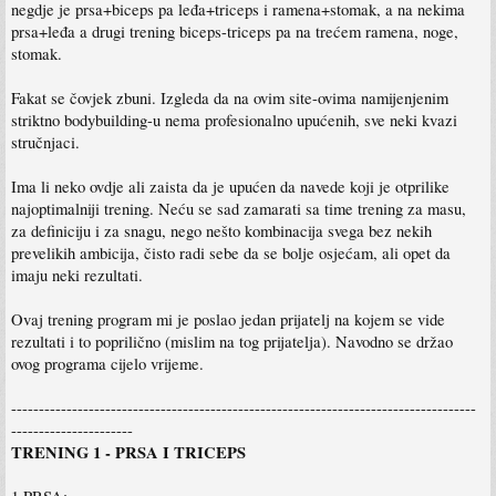
negdje je prsa+biceps pa leđa+triceps i ramena+stomak, a na nekima
prsa+leđa a drugi trening biceps-triceps pa na trećem ramena, noge,
stomak.
Fakat se čovjek zbuni. Izgleda da na ovim site-ovima namijenjenim
striktno bodybuilding-u nema profesionalno upućenih, sve neki kvazi
stručnjaci.
Ima li neko ovdje ali zaista da je upućen da navede koji je otprilike
najoptimalniji trening. Neću se sad zamarati sa time trening za masu,
za definiciju i za snagu, nego nešto kombinacija svega bez nekih
prevelikih ambicija, čisto radi sebe da se bolje osjećam, ali opet da
imaju neki rezultati.
Ovaj trening program mi je poslao jedan prijatelj na kojem se vide
rezultati i to poprilično (mislim na tog prijatelja). Navodno se držao
ovog programa cijelo vrijeme.
------------------------------------------------------------------------------------
----------------------
TRENING 1 - PRSA I TRICEPS