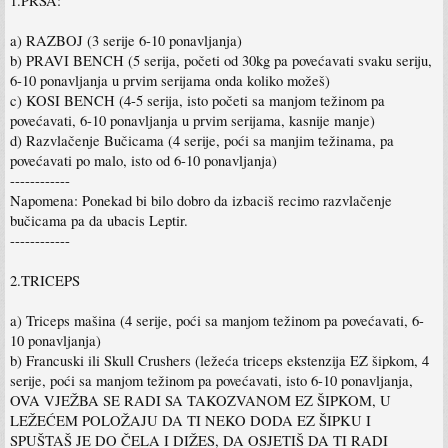
1.PRSA:
a) RAZBOJ (3 serije 6-10 ponavljanja)
b) PRAVI BENCH (5 serija, početi od 30kg pa povećavati svaku seriju,
6-10 ponavljanja u prvim serijama onda koliko možeš)
c) KOSI BENCH (4-5 serija, isto početi sa manjom težinom pa
povećavati, 6-10 ponavljanja u prvim serijama, kasnije manje)
d) Razvlačenje Bučicama (4 serije, poći sa manjim težinama, pa
povećavati po malo, isto od 6-10 ponavljanja)
------------
Napomena: Ponekad bi bilo dobro da izbaciš recimo razvlačenje
bučicama pa da ubacis Leptir.
------------
2.TRICEPS
a) Triceps mašina (4 serije, poći sa manjom težinom pa povećavati, 6-
10 ponavljanja)
b) Francuski ili Skull Crushers (ležeća triceps ekstenzija EZ šipkom, 4
serije, poći sa manjom težinom pa povećavati, isto 6-10 ponavljanja,
OVA VJEŽBA SE RADI SA TAKOZVANOM EZ ŠIPKOM, U
LEŽEĆEM POLOŽAJU DA TI NEKO DODA EZ ŠIPKU I
SPUŠTAŠ JE DO ČELA I DIŽES, DA OSJETIŠ DA TI RADI