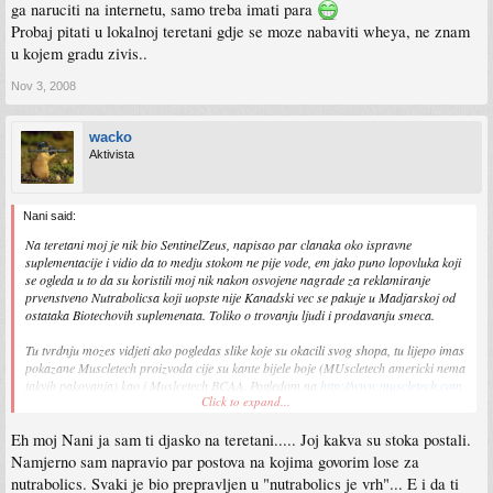
ga naruciti na internetu, samo treba imati para
Probaj pitati u lokalnoj teretani gdje se moze nabaviti wheya, ne znam
u kojem gradu zivis..
Nov 3, 2008
wacko
Aktivista
Nani said:
Na teretani moj je nik bio SentinelZeus, napisao par clanaka oko ispravne
suplementacije i vidio da to medju stokom ne pije vode, em jako puno lopovluka koji
se ogleda u to da su koristili moj nik nakon osvojene nagrade za reklamiranje
prvenstveno Nutrabolicsa koji uopste nije Kanadski vec se pakuje u Madjarskoj od
ostataka Biotechovih suplemenata. Toliko o trovanju ljudi i prodavanju smeca.
Tu tvrdnju mozes vidjeti ako pogledas slike koje su okacili svog shopa, tu lijepo imas
pokazane Muscletech proizvoda cije su kante bijele boje (MUscletech americki nema
takvih pakovanja) kao i Muslcetech BCAA. Pogledom na
http://www.muscletech.com
Click to expand...
se vidi da MT u svojoj ponudi uopste nema aminokiseline u tabletama, a ne
deklarisani BCAA.
Eh moj Nani ja sam ti djasko na teretani..... Joj kakva su stoka postali.
Nadalje pola nikova na teretani admini koriste u svoje svrhe, neki dan me jaran
zove i pita zasto sam ponovo aktivan na teretana.ba, reko de se serendaj nema me
Namjerno sam napravio par postova na kojima govorim lose za
pola godine. Opali mi covjek link kad tamo koriste moj nik da bi kako si i sam
nutrabolics. Svaki je bio prepravljen u "nutrabolics je vrh"... E i da ti