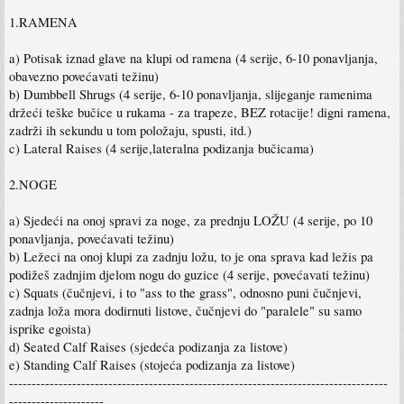
1.RAMENA
a) Potisak iznad glave na klupi od ramena (4 serije, 6-10 ponavljanja,
obavezno povećavati težinu)
b) Dumbbell Shrugs (4 serije, 6-10 ponavljanja, slijeganje ramenima
držeći teške bučice u rukama - za trapeze, BEZ rotacije! digni ramena,
zadrži ih sekundu u tom položaju, spusti, itd.)
c) Lateral Raises (4 serije,lateralna podizanja bučicama)
2.NOGE
a) Sjedeći na onoj spravi za noge, za prednju LOŽU (4 serije, po 10
ponavljanja, povećavati težinu)
b) Ležeci na onoj klupi za zadnju ložu, to je ona sprava kad ležis pa
podižeš zadnjim djelom nogu do guzice (4 serije, povećavati težinu)
c) Squats (čučnjevi, i to "ass to the grass", odnosno puni čučnjevi,
zadnja loža mora dodirnuti listove, čučnjevi do "paralele" su samo
isprike egoista)
d) Seated Calf Raises (sjedeća podizanja za listove)
e) Standing Calf Raises (stojeća podizanja za listove)
------------------------------------------------------------------------------------
---------------------