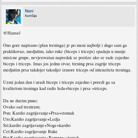
Nani
Komšija
@Hansel
Ono gore napisano (plan treninga) je po meni najbolji i dugo sam ga
praktikovao, medjutim, iako ruke (biceps i triceps) spadaju u manje
misicne grupe, nevjerovatan napredak se postize ako se rade zajedno
biceps i triceps. Imas jos jednu stvar, trening prsa zagrije triceps
medjutim prsa takdojer takodjer izmore triceps od intenziteta treninga.
Uzmi jedan dan i uradi biceps i triceps zajedno i poredi ga sa
kvalitetom treninga kad radis leda+biceps i prsa +triceps.
Da ne duzim puno;
Ovako sad treniram;
Pon; Kardio zagrijavanje+Prsa+stomak
Uto;Kardio zagrijavanje+Ledja
Sri;kardio zagrijavanje+Noge+kardio
Cet;Kardio zagrijavanje Ruke
Pet;Kardio zagrijavanje+Ramena+stomak