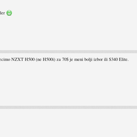
oler
 Recimo NZXT H500 (ne H500i) za 70$ je meni bolji izbor ili S340 Elite.