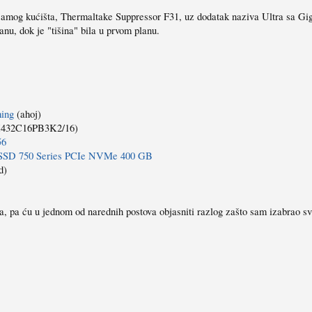
 samog kućišta, Thermaltake Suppressor F31, uz dodatak naziva Ultra sa G
anu, dok je "tišina" bila u prvom planu.
ing
(ahoj)
432C16PB3K2/16)
56
 SSD 750 Series PCIe NVMe 400 GB
d)
a, pa ću u jednom od narednih postova objasniti razlog zašto sam izabrao sv