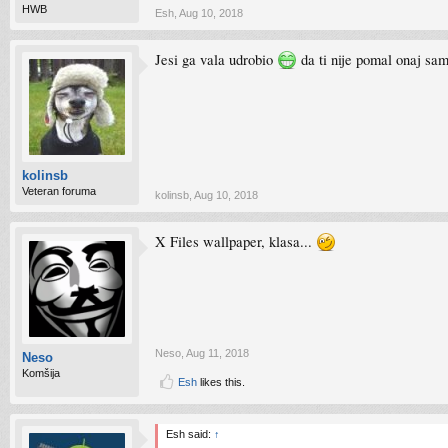
HWB
Esh
,
Aug 10, 2018
Jesi ga vala udrobio
da ti nije pomal onaj s
kolinsb
Veteran foruma
kolinsb
,
Aug 10, 2018
X Files wallpaper, klasa...
Neso
,
Aug 11, 2018
Neso
Komšija
Esh
likes this.
Esh said:
↑