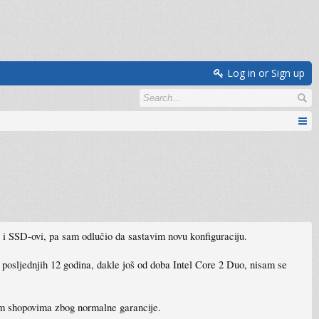
Log in or Sign up
 i SSD-ovi, pa sam odlučio da sastavim novu konfiguraciju.
osljednjih 12 godina, dakle još od doba Intel Core 2 Duo, nisam se
im shopovima zbog normalne garancije.