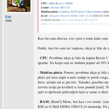
CPU:
AMD Ryzen 5 2600X
Cooler:
Noctua NH-C14
Matična ploča:
Gigabyte X470 Aorus Ultra Gaming
(ahoj
RAM:
Kingston HyperX DDR4-3200 CL16
(HX432C16PB
Esh
Grafička kartica:
Asus Strix Radeon RX Vega 56
HWB
SSDs:
Samsung 960 Evo 250 GB NVMe
+
Intel SSD 750
PSU:
EVGA SupeNOVA 650W G3
(80 Plus Gold)
Kućište:
Thermaltake Suppressor F31
Kao što sam obećao, evo i post o tome kako sam 
Dakle, kao što sam već napisao, ideja je bila da
CPU
-
: Prvobitna ideja je bila da kupim Ryzen 
igrama. Na kraju sam uz dodatni popust od 10% k
Matična ploča:
-
Ponovo, prvobitna ideja je bila
ploče još nisu stigle u naše radnje te povrh sve
Strix, učinilo mi se previše. Također, posebno m
četvrta serija po kvaliteti u Asus ponudi [rant]
opet to djelovalo prihvatljivo kad se uzme u obzi
RAM:
-
[Rant3] Mene, baš kao i sve ostale, izu
KM za G.Skill DDR4-3200 CL14 memoriju. Da je bi