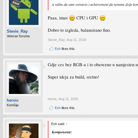
A vidim da sam ostvario i achievement da nemam dvije ko
Paaa, imas
CPU i GPU
Dobro to izgleda, balansirano fino.
Stevie_Ray
Veteran foruma
Stevie_Ray
,
Aug 11, 2018
Esh
likes this.
Gdje ces bez RGB-a i to obavezno u namjesten n
Super ideja za build, sretno!
heroic
,
Aug 11, 2018
heroic
Komšija
Esh
likes this.
Esh said:
↑
Komponente: