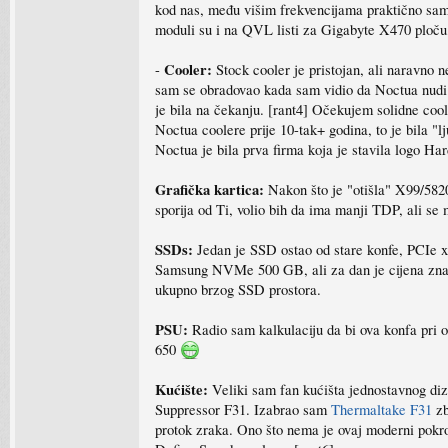
kod nas, među višim frekvencijama praktično sa
moduli su i na QVL listi za Gigabyte X470 ploču, 
Cooler:
-
Stock cooler je pristojan, ali naravno
sam se obradovao kada sam vidio da Noctua nudi A
je bila na čekanju. [rant4] Očekujem solidne cool
Noctua coolere prije 10-tak+ godina, to je bila "
Noctua je bila prva firma koja je stavila logo Ha
Grafička kartica:
Nakon što je "otišla" X99/582
sporija od Ti, volio bih da ima manji TDP, ali se
SSDs:
Jedan je SSD ostao od stare konfe, PCIe 
Samsung NVMe 500 GB, ali za dan je cijena značaj
ukupno brzog SSD prostora.
PSU:
Radio sam kalkulaciju da bi ova konfa pri 
650
Kućište:
Veliki sam fan kućišta jednostavnog diza
Suppressor F31. Izabrao sam
Thermaltake F31
zb
protok zraka. Ono što nema je ovaj moderni pokrov