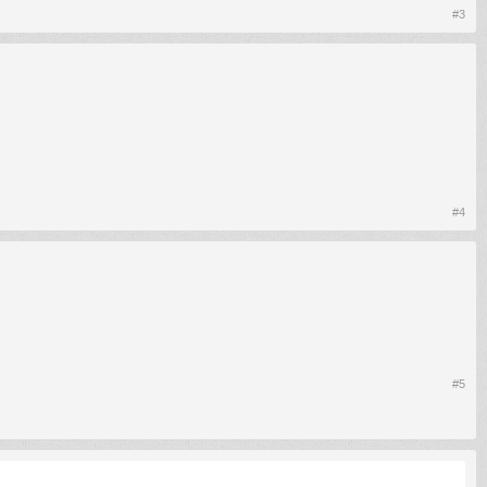
#3
#4
#5