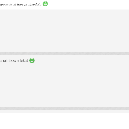
mponente od istog proizvođača
a rainbow efekat