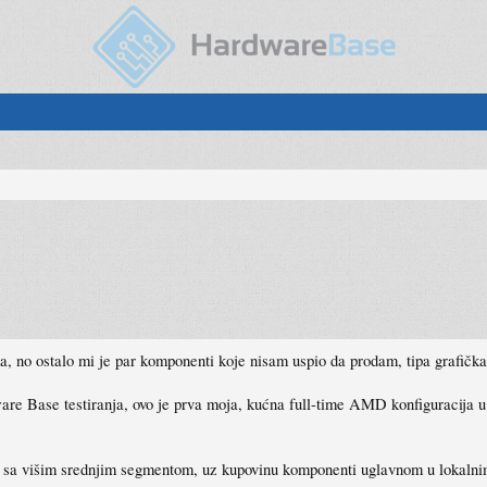
, no ostalo mi je par komponenti koje nisam uspio da prodam, tipa grafička
Base testiranja, ovo je prva moja, kućna full-time AMD konfiguracija u p
em sa višim srednjim segmentom, uz kupovinu komponenti uglavnom u lokaln