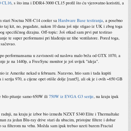
0 CL16
, s što ima i DDR4-3000 CL15 profil što ću vjerovatno koristiti, a
mam stari Noctua NH-C14 cooler sa
Hardware Base testiranja
, a posebno
aj kit, no, pogađate, nakon 10 dana još nije stigao iz UK i zbog toga
g specifičnog dizajna. Off-topic: Još otkad sam prvi put testirao
nje te super performansi pri hlađenju uz tihe ventilatore. Pored toga,
m sačuvao.
e po performansama u zavisnosti od naslova malo brža od GTX 1070, a
nje je na 1440p, a FreeSync monitor je još uvijek "ideja".
 iz Amerike nekad u februaru. Naravno, htio sam i tada kupiti
rija 970, a cijene opet otišle dolje [rant5], ali ok je i ovih ~650 GB
e bilo pitanje samo 650W ili
750W iz EVGA G3 serije
, na kraju ipak
 u radnji, na kraju je izbor bio između NZXT S340 Elite i Thermaltake
n za jedan Blu-ray drive stari da ubacim, pristojne filtere i dobar
io sa filterom na vrhu. Možda sam ipak trebao uzeti barem Fractal