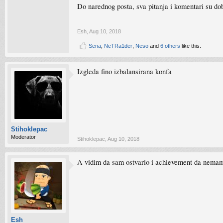
Do narednog posta, sva pitanja i komentari su dob
Esh
,
Aug 10, 2018
Sena
,
NeTRa1der
,
Neso
and
6 others
like this.
Izgleda fino izbalansirana konfa
Stihoklepac
Moderator
Stihoklepac
,
Aug 10, 2018
A vidim da sam ostvario i achievement da nemam
Esh