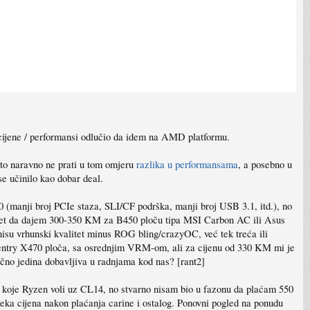
 cijene / performansi odlučio da idem na AMD platformu.
što naravno ne prati u tom omjeru
razlika u performansama
, a posebno u
e učinilo kao dobar deal.
(manji broj PCIe staza, SLI/CF podrška, manji broj USB 3.1, itd.), no
 a opet da dajem 300-350 KM za B450 ploču tipa MSI Carbon AC ili Asus
nisu vrhunski kvalitet minus ROG bling/crazyOC, već tek treća ili
no entry X470 ploča, sa osrednjim VRM-om, ali za cijenu od 330 KM mi je
čno jedina dobavljiva u radnjama kod nas? [rant2]
 koje Ryzen voli uz CL14, no stvarno nisam bio u fazonu da plaćam 550
a cijena nakon plaćanja carine i ostalog. Ponovni pogled na ponudu