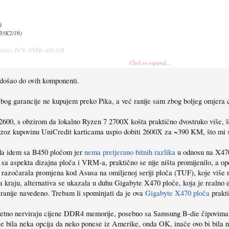
)
3K2/16)
 Series PCIe NVMe 400 GB
Click to expand...
došao do ovih komponenti.
 zbog garancije ne kupujem preko Pika, a već ranije sam zbog boljeg omjera
5 2600, s obzirom da lokalno Ryzen 7 2700X košta praktično dvostruko više, 
roz kupovinu UniCredit karticama uspio dobiti 2600X za ~390 KM, što mi s
 da idem sa B450 pločom jer
nema pretjerano bitnih razlika
u odnosu na X470 
ga, sa aspekta dizajna ploča i VRM-a, praktično se nije ništa promijenilo,
e razočarala promjena kod Asusa na omiljenoj seriji ploča (TUF), koje više 
. Na kraju, alternativa se ukazala u duhu Gigabyte X470 ploče, koja je real
r ranije navedeno. Trebam li spominjati da je ova
Gigabyte X470 ploča
prakti
zetno nerviraju cijene DDR4 memorije, posebno sa Samsung B-die čipovima
la neka opcija da neko ponese iz Amerike, onda OK, inače ovo bi bila nek