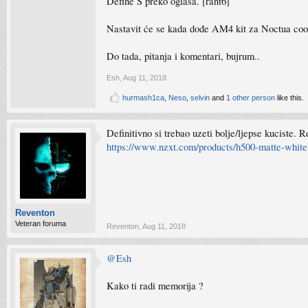
Define S preko oglasa. [rant6]
Nastavit će se kada dođe AM4 kit za Noctua co
Do tada, pitanja i komentari, bujrum..
Esh
,
Aug 11, 2018
hurmash1ca
,
Neso
,
selvin
and
1 other person
like this.
Definitivno si trebao uzeti bolje/ljepse kuciste.
https://www.nzxt.com/products/h500-matte-white
Reventon
Veteran foruma
Reventon
,
Aug 11, 2018
@Esh
Kako ti radi memorija ?