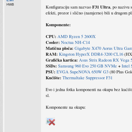
HWB
F31 Ultra
Konfiguraciju sam nazvao
, po nazivu
efekti, prozor i slično (namjerno) bili u drugom pl
Komponente:
CPU:
AMD Ryzen 5 2600X
Cooler:
Noctua NH-C14
Matična ploča:
Gigabyte X470 Aorus Ultra Gam
RAM:
Kingston HyperX DDR4-3200 CL16
(HX
Grafička kartica:
Asus Strix Radeon RX Vega 
SSDs:
+
Samsung 960 Evo 250 GB NVMe
Intel
PSU:
EVGA SupeNOVA 650W G3
(80 Plus Gol
Kućište:
Thermaltake Suppressor F31
Evo i jedna fotka komponenti na okupu bez kućišt
sl.
Komponente na okupu: