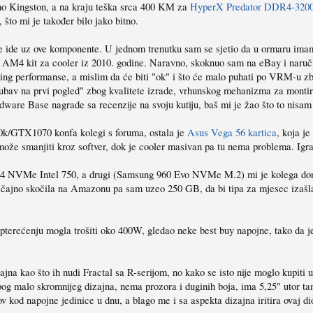
mo Kingston, a na kraju teška srca 400 KM za
HyperX Predator DDR4-320
što mi je također bilo jako bitno.
 ne ide uz ove komponente. U jednom trenutku sam se sjetio da u ormaru i
M4 kit za cooler iz 2010. godine. Naravno, skoknuo sam na eBay i naručio t
ing performanse, a mislim da će biti "ok" i što će malo puhati po VRM-u zbo
ljubav na prvi pogled" zbog kvalitete izrade, vrhunskog mehanizma za montira
rdware Base nagrade sa recenzije na svoju kutiju, baš mi je žao što to nisa
0k/GTX1070 konfa kolegi s foruma, ostala je
Asus Vega 56 kartica
, koja j
 može smanjiti kroz softver, dok je cooler masivan pa tu nema problema. Igra
x4 NVMe Intel 750, a drugi (Samsung 960 Evo NVMe M.2) mi je kolega donio
no skočila na Amazonu pa sam uzeo 250 GB, da bi tipa za mjesec izašla i se
opterećenju mogla trošiti oko 400W, gledao neke best buy napojne, tako da j
jna kao što ih nudi Fractal sa R-serijom, no kako se isto nije moglo kupiti
og malo skromnijeg dizajna, nema prozora i duginih boja, ima 5,25" utor tama
 kod napojne jedinice u dnu, a blago me i sa aspekta dizajna iritira ovaj d