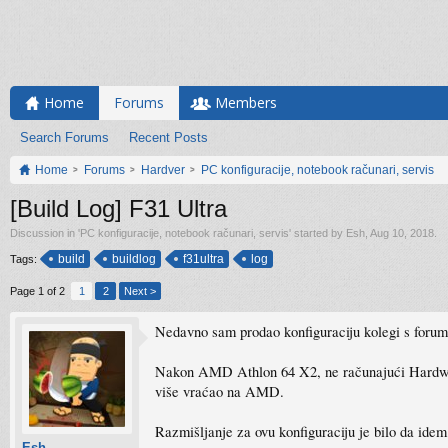
Home
Forums
Members
Search Forums
Recent Posts
Home
Forums
Hardver
PC konfiguracije, notebook računari, servis
[Build Log] F31 Ultra
Discussion in '
PC konfiguracije, notebook računari, servis
' started by
Esh
,
Aug 10, 2018
.
build
buildlog
f31ultra
log
Tags:
Page 1 of 2
1
2
Next >
Nedavno sam prodao konfiguraciju kolegi s foruma
Nakon AMD Athlon 64 X2, ne računajući Hardware 
više vraćao na AMD.
Razmišljanje za ovu konfiguraciju je bilo da id
Esh