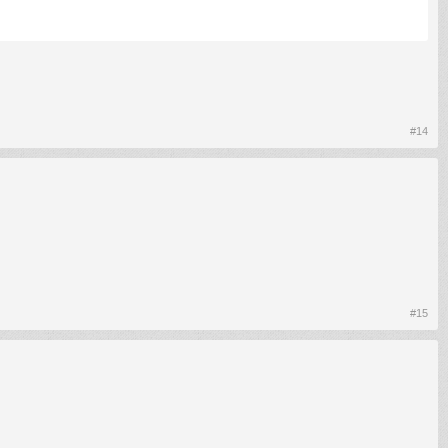
#14
#15