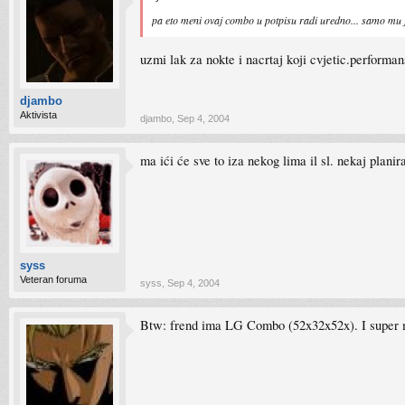
pa eto meni ovaj combo u potpisu radi uredno... samo mu 
uzmi lak za nokte i nacrtaj koji cvjetic.performan
djambo
Aktivista
djambo
,
Sep 4, 2004
ma ići će sve to iza nekog lima il sl. nekaj planir
syss
Veteran foruma
syss
,
Sep 4, 2004
Btw: frend ima LG Combo (52x32x52x). I super m