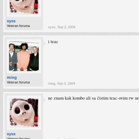
syss
Veteran foruma
syss
,
Sep 2, 2004
i teac
ming
Veteran foruma
ming
,
Sep 3, 2004
ne znam kak kombo ali sa čistim teac-ovim rw ure
syss
Veteran foruma