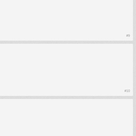
#9
#10