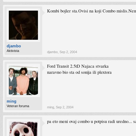
Kombi bojler sta.Ovisi na koji Combo mislis.Nemo
djambo
Aktivista
djambo
,
Sep 2, 2004
Ford Transit 2.5tD Najaca stvarka
naravno bio sta od sonija ili plextora
ming
Veteran foruma
ming
,
Sep 2, 2004
pa eto meni ovaj combo u potpisu radi uredno... 