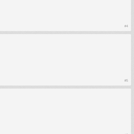
#4
#5