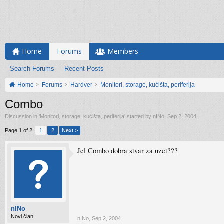
Home
Forums
Members
Search Forums
Recent Posts
Home
Forums
Hardver
Monitori, storage, kućišta, periferija
Combo
Discussion in '
Monitori, storage, kućišta, periferija
' started by
nINo
,
Sep 2, 2004
.
Page 1 of 2
1
2
Next >
Jel Combo dobra stvar za uzet???
nINo
Novi član
nINo
,
Sep 2, 2004