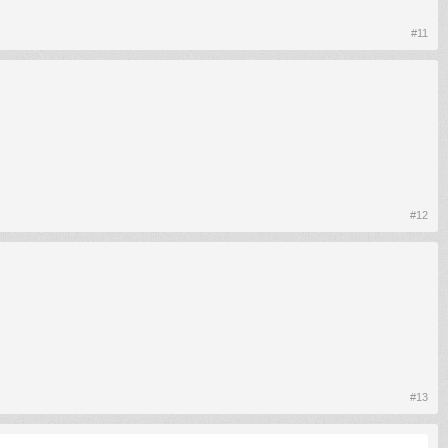
#11
#12
#13