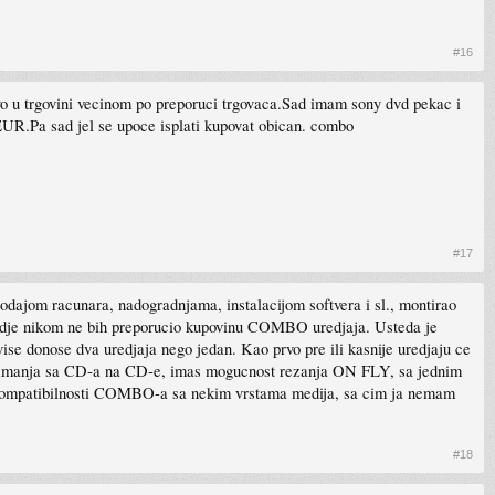
#16
vo u trgovini vecinom po preporuci trgovaca.Sad imam sony dvd pekac i
 EUR.Pa sad jel se upoce isplati kupovat obican. combo
#17
odajom racunara, nadogradnjama, instalacijom softvera i sl., montirao
akodje nikom ne bih preporucio kupovinu COMBO uredjaja. Usteda je
se donose dva uredjaja nego jedan. Kao prvo pre ili kasnije uredjaju ce
 snimanja sa CD-a na CD-e, imas mogucnost rezanja ON FLY, sa jednim
mi kompatibilnosti COMBO-a sa nekim vrstama medija, sa cim ja nemam
#18