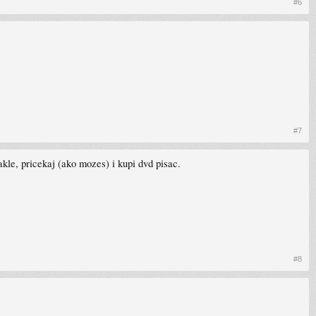
#6
#7
akle, pricekaj (ako mozes) i kupi dvd pisac.
#8