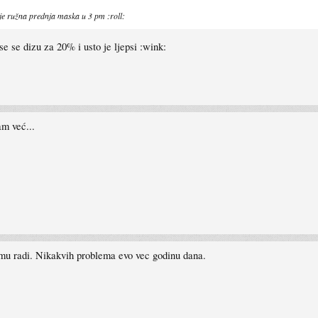
je ružna prednja maska u 3 pm :roll:
se se dizu za 20% i usto je ljepsi :wink:
am već...
u radi. Nikakvih problema evo vec godinu dana.