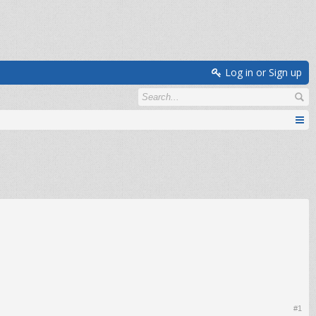
Log in or Sign up
#1