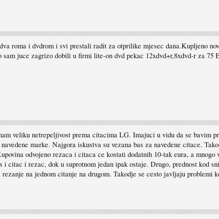
a roma i dvdrom i svi prestali radit za otprilike mjesec dana.Kupljeno no
to sam juce zagrizo dobili u firmi lite-on dvd pekac 12xdvd+r,8xdvd-r za 75
imam veliku netrepeljivost prema citacima LG. Imajuci u vidu da se bavim pr
ca, navedene marke. Najgora iskustva su vezana bas za navedene citace. T
povina odvojeno rezaca i citaca ce kostati dodatnih 10-tak eura, a mnogo vi
 i citac i rezac, dok u suprotnom jedan ipak ostaje. Drugo, prednost kod
aci rezanje na jednom citanje na drugom. Takodje se cesto javljaju proble