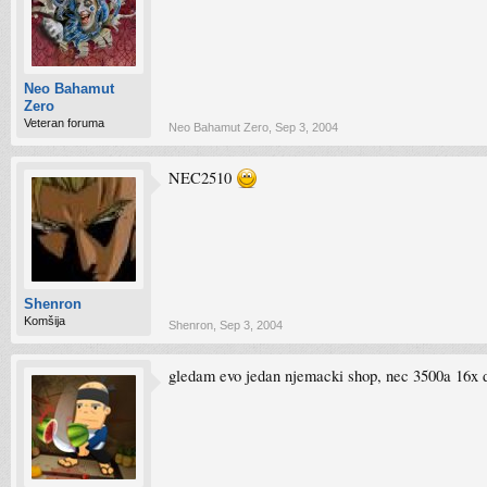
Neo Bahamut
Zero
Veteran foruma
Neo Bahamut Zero
,
Sep 3, 2004
NEC2510
Shenron
Komšija
Shenron
,
Sep 3, 2004
gledam evo jedan njemacki shop, nec 3500a 16x du