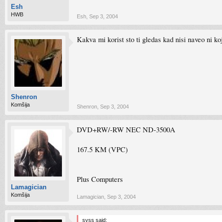
Esh
HWB
Esh
,
Sep 3, 2004
Kakva mi korist sto ti gledas kad nisi naveo ni ko
Shenron
Komšija
Shenron
,
Sep 3, 2004
DVD+RW/-RW NEC ND-3500A
167.5 KM (VPC)
Plus Computers
Lamagician
Komšija
Lamagician
,
Sep 3, 2004
syss said: