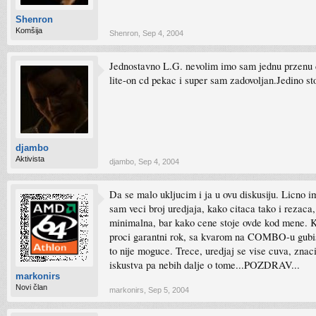
Shenron
Komšija
Shenron
,
Sep 4, 2004
Jednostavno L.G. nevolim imo sam jednu przenu dv
lite-on cd pekac i super sam zadovoljan.Jedino s
djambo
Aktivista
djambo
,
Sep 4, 2004
Da se malo ukljucim i ja u ovu diskusiju. Licno 
sam veci broj uredjaja, kako citaca tako i reza
minimalna, bar kako cene stoje ovde kod mene. Ku
proci garantni rok, sa kvarom na COMBO-u gubis
to nije moguce. Trece, uredjaj se vise cuva, zn
iskustva pa nebih dalje o tome...POZDRAV...
markonirs
Novi član
markonirs
,
Sep 5, 2004