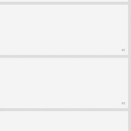
#2
#3