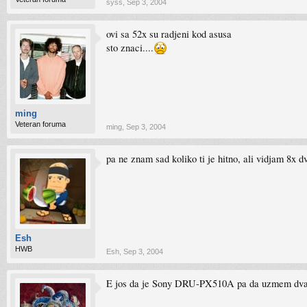
syss
,
Sep 3, 2004
ovi sa 52x su radjeni kod asusa
sto znaci....
ming
Veteran foruma
ming
,
Sep 3, 2004
pa ne znam sad koliko ti je hitno, ali vidjam 8x d
Esh
HWB
Esh
,
Sep 3, 2004
E jos da je Sony DRU-PX510A pa da uzmem dva