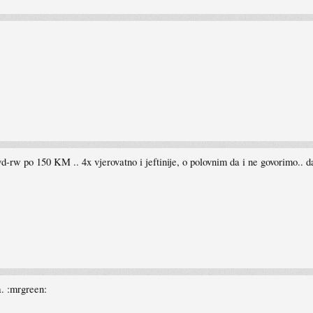
vd-rw po 150 KM .. 4x vjerovatno i jeftinije, o polovnim da i ne govorimo.. d
. :mrgreen: