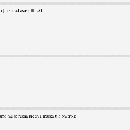
j nista od asusa ili L.G.
samo mu je ružna prednja maska u 3 pm :roll: