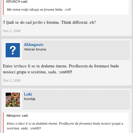
KRUNCH said:
Ma nema ovdje nikoga sa foruma haha. :roll:
5 ljudi se do sad javilo s foruma. Think different, eh?
Dec 2, 2008
Alibegovic
Veteran foruma
Enise izvlace li se ta dodatna imena. Predlazem da forumasi budu
nosioci grupa u sesirima, sada. :smt005
Dec 2, 2008
Loki
Komšija
Alibegovic said:
Enise izvlace li se ta dodatna imena. Predlazem da forumasi budu nosioci grupa u
sesirima, sada. :smt005