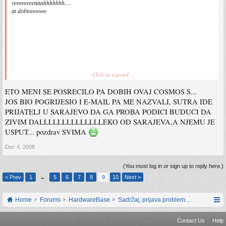
yeeeeeeeeaaahhhhhhh....
ja dobioooooo
Click to expand...
ETO MENI SE POSRECILO PA DOBIH OVAJ COSMOS S...
JOS BIO POGRIJESIO I E-MAIL PA ME NAZVALI, SUTRA IDE
al' malo sutra...
:cry:
PRIJATELJ U SARAJEVO DA GA PROBA PODICI BUDUCI DA
bas htio ovaj cosmos
ZIVIM DALLLLLLLLLLLLLLEKO OD SARAJEVA,A NJEMU JE
USPUT... pozdrav SVIMA
Dec 4, 2008
(You must log in or sign up to reply here.)
< Prev
1
←
5
6
7
8
9
10
Next >
Home
Forums
HardwareBase
Sadržaj, prijava problema i prijedlozi
Contact Us
Help