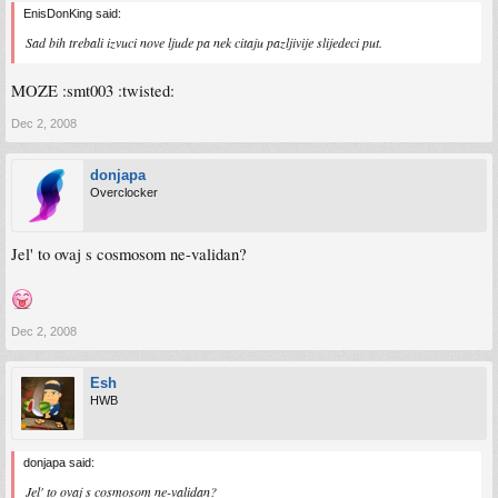
EnisDonKing said:
Sad bih trebali izvuci nove ljude pa nek citaju pazljivije slijedeci put.
MOZE :smt003 :twisted:
Dec 2, 2008
donjapa
Overclocker
Jel' to ovaj s cosmosom ne-validan?
Dec 2, 2008
Esh
HWB
donjapa said:
Jel' to ovaj s cosmosom ne-validan?