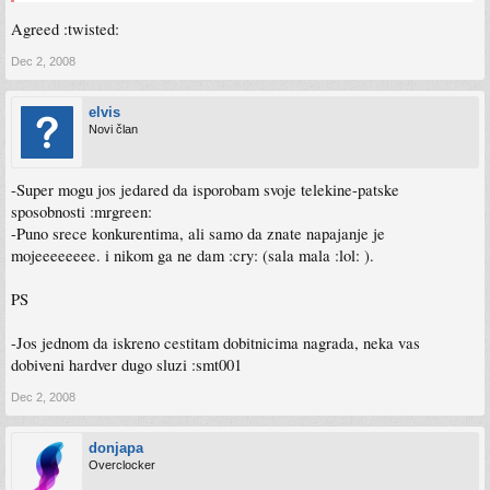
Agreed :twisted:
Dec 2, 2008
elvis
Novi član
-Super mogu jos jedared da isporobam svoje telekine-patske
sposobnosti :mrgreen:
-Puno srece konkurentima, ali samo da znate napajanje je
mojeeeeeeee. i nikom ga ne dam :cry: (sala mala :lol: ).
PS
-Jos jednom da iskreno cestitam dobitnicima nagrada, neka vas
dobiveni hardver dugo sluzi :smt001
Dec 2, 2008
donjapa
Overclocker