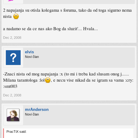
2 napajanja su otisla kolegama s foruma, tako da od toga sigurno nema
nista
a nadamo se da ce nas ako Bog da sluzit'... Hvala...
Dec 2, 2008
elvis
Novi član
-Znaci nista od mog napajanja :x (to mi i treba kad slusam onog j......
Milana tarantologa :lol
, e necu vise nikad da se igram sa vama :cry:
:smt003
Dec 2, 2008
mrAnderson
Novi član
PracTiX said: