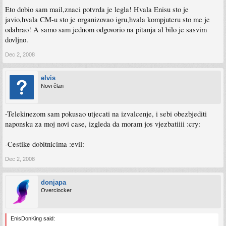
Eto dobio sam mail,znaci potvrda je legla! Hvala Enisu sto je
javio,hvala CM-u sto je organizovao igru,hvala kompjuteru sto me je
odabrao! A samo sam jednom odgovorio na pitanja al bilo je sasvim
dovljno.
Dec 2, 2008
elvis
Novi član
-Telekinezom sam pokusao utjecati na izvalcenje, i sebi obezbjediti
naponsku za moj novi case, izgleda da moram jos vjezbatiiii :cry:
-Cestike dobitnicima :evil:
Dec 2, 2008
donjapa
Overclocker
EnisDonKing said: