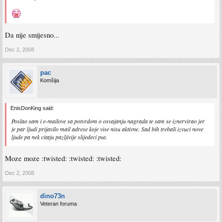
Da nije smijesno...
Dec 2, 2008
pac
Komšija
EnisDonKing said:
Poslao sam i e-mailove sa potvrdom o osvajanju nagrada te sam se iznervirao jer
je par ljudi prijavilo mail adrese koje vise nisu aktivne. Sad bih trebali izvuci nove
ljude pa nek citaju pazljivije slijedeci put.
Moze moze :twisted: :twisted: :twisted:
Dec 2, 2008
dino73n
Veteran foruma