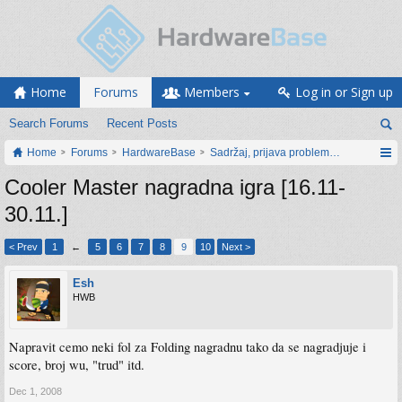
Home
Forums
Members
Log in or Sign up
Search Forums
Recent Posts
Home
Forums
HardwareBase
Sadržaj, prijava problema i prijedlozi
Cooler Master nagradna igra [16.11-
30.11.]
< Prev
1
←
5
6
7
8
9
10
Next >
Esh
HWB
Napravit cemo neki fol za Folding nagradnu tako da se nagradjuje i
score, broj wu, "trud" itd.
Dec 1, 2008