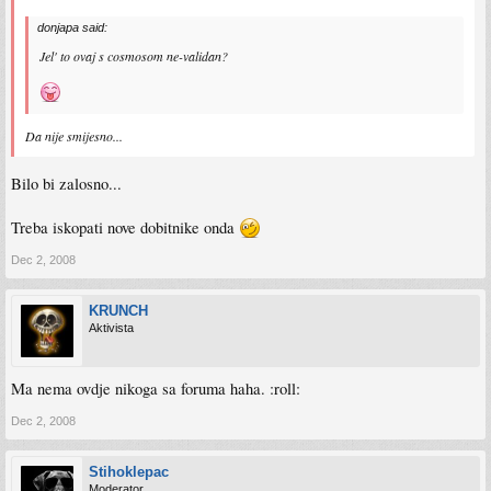
donjapa said:
Jel' to ovaj s cosmosom ne-validan?
Da nije smijesno...
Bilo bi zalosno...
Treba iskopati nove dobitnike onda
Dec 2, 2008
KRUNCH
Aktivista
Ma nema ovdje nikoga sa foruma haha. :roll:
Dec 2, 2008
Stihoklepac
Moderator