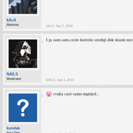
kAcA
Aktivista
kAcA
,
Sep 1, 2010
I ja sam sam cesto koristio srednji dok nisam uze
NAILS
Moderator
NAILS
,
Sep 1, 2010
svaka cast samo naprjed...
kundak
Novi član