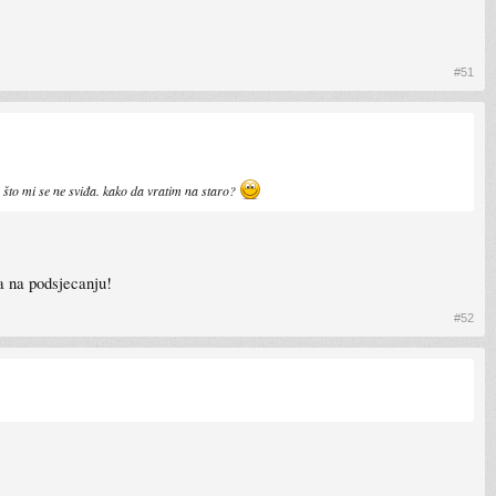
#51
 što mi se ne sviđa. kako da vratim na staro?
a na podsjecanju!
#52