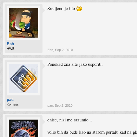
Sredjeno je i to
Esh
HWB
Esh
,
Sep 2, 2010
Ponekad zna site jako usporiti.
pac
Komšija
pac
,
Sep 2, 2010
enise, nisi me razumio...
volio bih da bude kao na starom portalu kad na gl