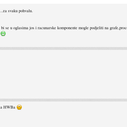
o...za svaku pohvalu.
o bi se u oglasima jos i racunarske komponente mogle podjeliti na grafe,pro
o
PM sa HWBa