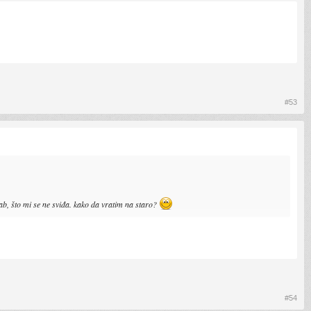
#53
ab, što mi se ne sviđa. kako da vratim na staro?
#54