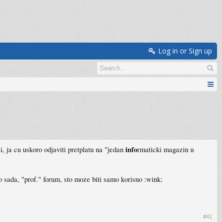
Log in or Sign up
info
i, ja cu uskoro odjaviti pretplatu na "jedan
rmaticki magazin u
o sada, "prof." forum, sto moze biti samo korisno :wink:
#41