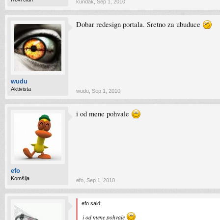
kundak
,
Sep 1, 2010
Dobar redesign portala. Sretno za ubuduce
wudu
Aktivista
wudu
,
Sep 1, 2010
i od mene pohvale
efo
Komšija
efo
,
Sep 1, 2010
efo said:
i od mene pohvale