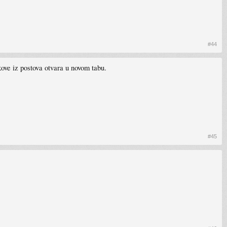
#44
kove iz postova otvara u novom tabu.
#45