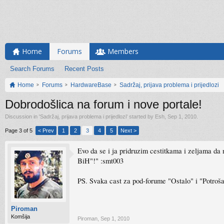
Home
Forums
Members
Search Forums
Recent Posts
Home
Forums
HardwareBase
Sadržaj, prijava problema i prijedlozi
Dobrodošlica na forum i nove portale!
Discussion in '
Sadržaj, prijava problema i prijedlozi
' started by
Esh
,
Sep 1, 2010
.
Page 3 of 5
< Prev
1
2
3
4
5
Next >
Evo da se i ja pridruzim cestitkama i zeljama da n
BiH"!" :smt003
PS. Svaka cast za pod-forume "Ostalo" i "Potrošač
Piroman
Komšija
Piroman
,
Sep 1, 2010