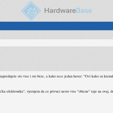
apredujete sto vise i sto brze, a kako rece jedan haver: "Ovi kako su krenul
ka elektronika", vjerujem da ce privuci nesto vise "obicne" raje na ovaj, d