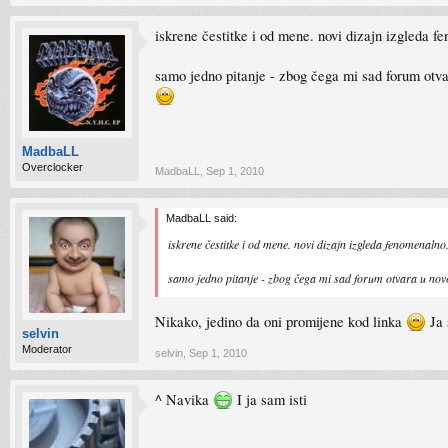
iskrene čestitke i od mene. novi dizajn izgleda f
samo jedno pitanje - zbog čega mi sad forum otvar
MadbaLL
Overclocker
MadbaLL
,
Sep 1, 2010
MadbaLL said:
iskrene čestitke i od mene. novi dizajn izgleda fenomenalno
samo jedno pitanje - zbog čega mi sad forum otvara u novo
Nikako, jedino da oni promijene kod linka
Ja 
selvin
Moderator
selvin
,
Sep 1, 2010
^ Navika
I ja sam isti