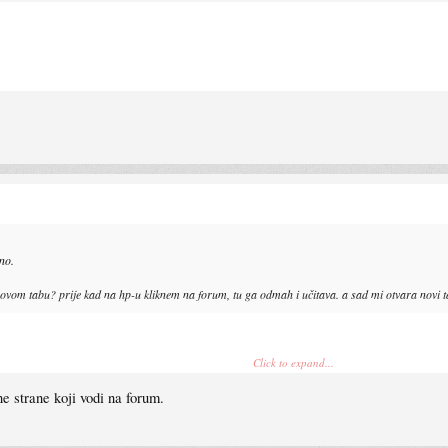
no.
ovom tabu? prije kad na hp-u kliknem na forum, tu ga odmah i učitava. a sad mi otvara novi t
Click to expand...
ne promjene pa ce se linkovi ponovo otvarati u novom prozoru. Hvala na podsjecanju!
 strane koji vodi na forum.