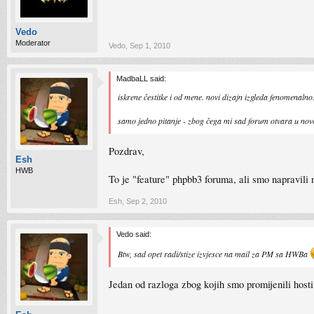
Vedo
Moderator
Vedo
,
Sep 1, 2010
MadbaLL said:
iskrene čestitke i od mene. novi dizajn izgleda fenomenalno
samo jedno pitanje - zbog čega mi sad forum otvara u novo
Pozdrav,
Esh
HWB
To je "feature" phpbb3 foruma, ali smo napravili
Esh
,
Sep 2, 2010
Vedo said:
Btw, sad opet radi/stize izvjesce na mail za PM sa HWBa
Jedan od razloga zbog kojih smo promijenili host