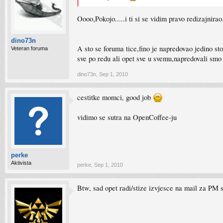
Oooo,Pokojo.....i ti si se vidim pravo redizajnira
dino73n
A sto se foruma tice,fino je napredovao jedino st
Veteran foruma
sve po redu ali opet sve u svemu,napredovali sm
dino73n
,
Sep 1, 2010
cestitke momci, good job
vidimo se sutra na OpenCoffee-ju
perke
Aktivista
perke
,
Sep 1, 2010
Btw, sad opet radi/stize izvjesce na mail za 