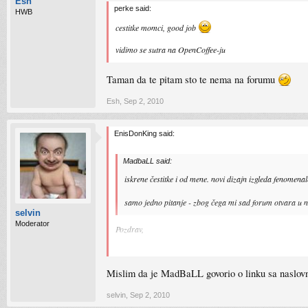
Esh
perke said:
HWB
cestitke momci, good job
vidimo se sutra na OpenCoffee-ju
Taman da te pitam sto te nema na forumu
Esh
,
Sep 2, 2010
EnisDonKing said:
MadbaLL said:
iskrene čestitke i od mene. novi dizajn izgleda fenomenal
samo jedno pitanje - zbog čega mi sad forum otvara u n
selvin
Moderator
Pozdrav,
To je "feature" phpbb3 foruma, ali smo napravili neophod
Mislim da je MadBaLL govorio o linku sa naslovne
selvin
,
Sep 2, 2010