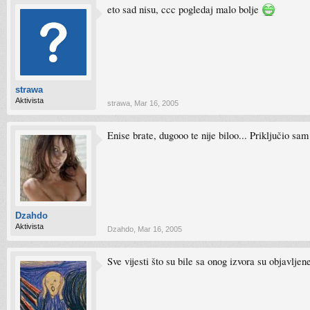
eto sad nisu, ccc pogledaj malo bolje
strawa
Aktivista
strawa
,
Mar 16, 2005
Enise brate, dugooo te nije biloo... Priključi
Dzahdo
Aktivista
Dzahdo
,
Mar 16, 2005
Sve vijesti što su bile sa onog izvora su objavlje