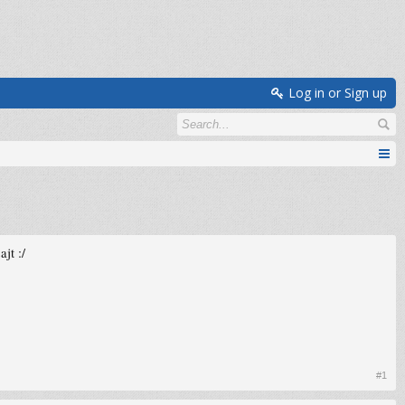
Log in or Sign up
jt :/
#1