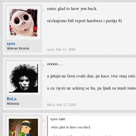
enise glad to have you back.
očekujemo full report hardvera i partija 8)
syss
Veteran foruma
syss
,
Mar 17, 2005
ooooo....
a pitaju na faxu svaki dan, pa kace vise onaj eni
a za vjesti ne sekiraj se ba, pa ljudi su imali t
BoLa
Aktivista
BoLa
,
Mar 17, 2005
syss said:
enise glad to have you back.