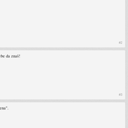
#2
ebe da znaš!
#3
jena".