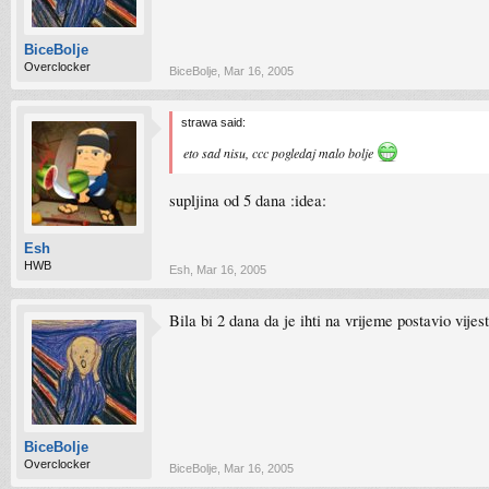
BiceBolje
Overclocker
BiceBolje
,
Mar 16, 2005
strawa said:
eto sad nisu, ccc pogledaj malo bolje
supljina od 5 dana :idea:
Esh
HWB
Esh
,
Mar 16, 2005
Bila bi 2 dana da je ihti na vrijeme postavio vij
BiceBolje
Overclocker
BiceBolje
,
Mar 16, 2005