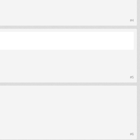
#4
#5
#6