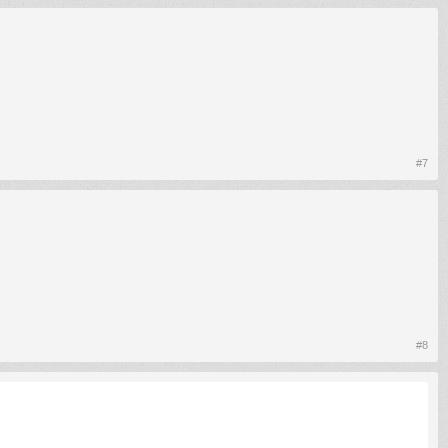
#7
#8