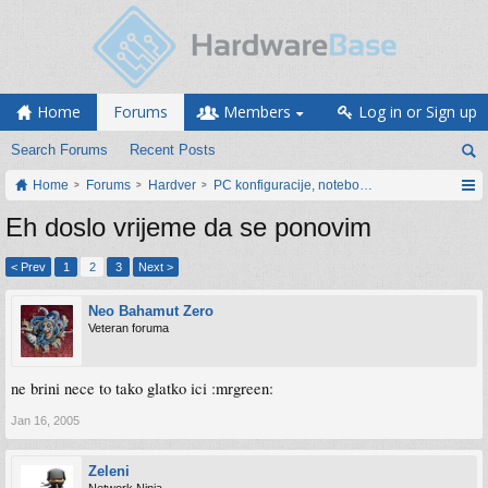
Home
Forums
Members
Log in or Sign up
Search Forums
Recent Posts
Home
Forums
Hardver
PC konfiguracije, notebook računari, servis
Eh doslo vrijeme da se ponovim
< Prev
1
2
3
Next >
Neo Bahamut Zero
Veteran foruma
ne brini nece to tako glatko ici :mrgreen:
Jan 16, 2005
Zeleni