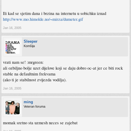
Ili kad se sjetim dana i brzina na internetu u sobichku iznad
http://www.mo.himolde.no/~mirza/dumeter.gif
Jan 16, 2005
Sleeper
Komšija
vrati nam se! :mrgreen:
ali ozbiljno bolje uzet dijelove koji se daju dobro oc-at jer ce biti rock
stable na defaultnim frekvama
(ako ti je stabilnost zvijezda vodilja).
Jan 16, 2005
ming
Veteran foruma
momak sretno sta uzmesh neces se zajebat