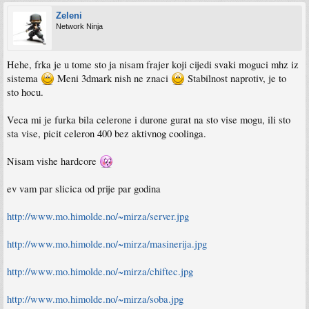
Zeleni
Network Ninja
Hehe, frka je u tome sto ja nisam frajer koji cijedi svaki moguci mhz iz
sistema
Meni 3dmark nish ne znaci
Stabilnost naprotiv, je to
sto hocu.
Veca mi je furka bila celerone i durone gurat na sto vise mogu, ili sto
sta vise, picit celeron 400 bez aktivnog coolinga.
Nisam vishe hardcore
ev vam par slicica od prije par godina
http://www.mo.himolde.no/~mirza/server.jpg
http://www.mo.himolde.no/~mirza/masinerija.jpg
http://www.mo.himolde.no/~mirza/chiftec.jpg
http://www.mo.himolde.no/~mirza/soba.jpg