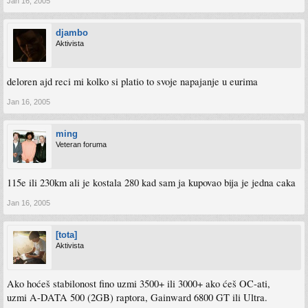
Jan 16, 2005
djambo
Aktivista
deloren ajd reci mi kolko si platio to svoje napajanje u eurima
Jan 16, 2005
ming
Veteran foruma
115e ili 230km ali je kostala 280 kad sam ja kupovao bija je jedna caka
Jan 16, 2005
[tota]
Aktivista
Ako hoćeš stabilonost fino uzmi 3500+ ili 3000+ ako ćeš OC-ati,
uzmi A-DATA 500 (2GB) raptora, Gainward 6800 GT ili Ultra.