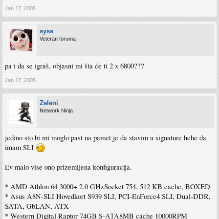
Jan 17, 2005
syss
Veteran foruma
pa i da se igraš, objasni mi šta će ti 2 x 6800???
Jan 17, 2005
Zeleni
Network Ninja
jedino sto bi mi moglo past na pamet je da stavim u signature hehe da
imam SLI
Ev malo vise ono prizemljena konfiguracija.
* AMD Athlon 64 3000+ 2.0 GHzSocket 754, 512 KB cache, BOXED
* Asus A8N-SLI Hovedkort S939 SLI, PCI-EnForce4 SLI, Dual-DDR,
SATA, GbLAN, ATX
* Western Digital Raptor 74GB S-ATA8MB cache 10000RPM