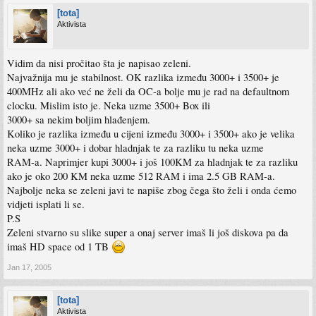
[tota]
Aktivista
Vidim da nisi pročitao šta je napisao zeleni.
Najvažnija mu je stabilnost. OK razlika između 3000+ i 3500+ je
400MHz ali ako već ne želi da OC-a bolje mu je rad na defaultnom
clocku. Mislim isto je. Neka uzme 3500+ Box ili
3000+ sa nekim boljim hlađenjem.
Koliko je razlika između u cijeni između 3000+ i 3500+ ako je velika
neka uzme 3000+ i dobar hladnjak te za razliku tu neka uzme
RAM-a. Naprimjer kupi 3000+ i još 100KM za hladnjak te za razliku
ako je oko 200 KM neka uzme 512 RAM i ima 2.5 GB RAM-a.
Najbolje neka se zeleni javi te napiše zbog čega što želi i onda ćemo
vidjeti isplati li se.
P.S
Zeleni stvarno su slike super a onaj server imaš li još diskova pa da
imaš HD space od 1 TB
Jan 17, 2005
[tota]
Aktivista