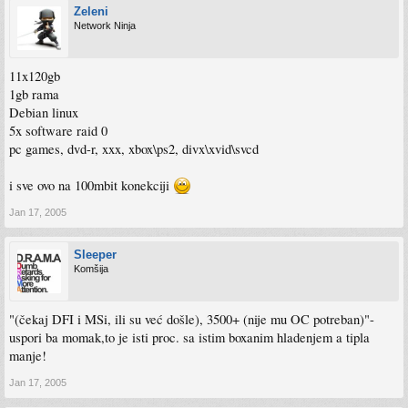
Zeleni
Network Ninja
11x120gb
1gb rama
Debian linux
5x software raid 0
pc games, dvd-r, xxx, xbox\ps2, divx\xvid\svcd
i sve ovo na 100mbit konekciji
Jan 17, 2005
Sleeper
Komšija
"(čekaj DFI i MSi, ili su već došle), 3500+ (nije mu OC potreban)"-
uspori ba momak,to je isti proc. sa istim boxanim hladenjem a tipla
manje!
Jan 17, 2005