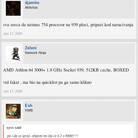
djambo
Aktivista
sva sreca da uzimas 754 procesor na 939 ploci, pripazi kod narucivanja
Jan 17, 2005
Zeleni
Network Ninja
AMD Athlon 64 3000+ 1.8 GHz Socket 939, 512KB cache, BOXED
vid fakat , ma bio na quicklist pa ga samo klikno
Jan 17, 2005
Esh
HWB
syss said:
pa i da se igraš, objasni mi šta će ti 2 x 6800???