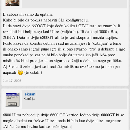
E zaboravih samo da upitam.
Kako bi bilo da pokuša nabaviti SLi konfiguraciju.
Ili da stavi dvije 6600GT koje dođu koliko i GT/Ultra i ne znam bi li
rezultati bili bolji nego kod Ultre (valjda bi). Ili da kupi 3000+ Box,
2GB A-Data te dvije 6800GT ali to je već skupo ali možda uspiješ.
Pošto kažeš da koristiš debian i sad ne znam jesi li "ozbiljan" u tome
ili onako samo i igraš puno igre ili si ono stvarno "pro" u debianu a igre
onako ponekad pa zar ne bi bilo bolje da uzmeš što jači A64 proc
mislim 64-bitni proc jer je on sigurno važniji u debianu nego grafička.
Aj života ti zeleni javi se i reci šta misliš na ovo što smo ja i sleeper
napisali
(te ostali )
Jan 17, 2005
iskusni
Komšija
6800 Ultra pobijeđuje dvije 6600 GT kartice.Jedino dvije 6800GT bi se
mogle clockat na frekve Ultre i onda bi bilo kao dvije ultre :mrgreen:
.Al šta će mu brzina kad se neće igrat :|