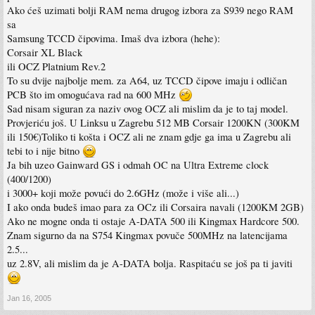
Ako ćeš uzimati bolji RAM nema drugog izbora za S939 nego RAM
sa
Samsung TCCD čipovima. Imaš dva izbora (hehe):
Corsair XL Black
ili OCZ Platnium Rev.2
To su dvije najbolje mem. za A64, uz TCCD čipove imaju i odličan
PCB što im omogućava rad na 600 MHz
Sad nisam siguran za naziv ovog OCZ ali mislim da je to taj model.
Provjeriću još. U Linksu u Zagrebu 512 MB Corsair 1200KN (300KM
ili 150€)Toliko ti košta i OCZ ali ne znam gdje ga ima u Zagrebu ali
tebi to i nije bitno
Ja bih uzeo Gainward GS i odmah OC na Ultra Extreme clock
(400/1200)
i 3000+ koji može povući do 2.6GHz (može i više ali...)
I ako onda budeš imao para za OCz ili Corsaira navali (1200KM 2GB)
Ako ne mogne onda ti ostaje A-DATA 500 ili Kingmax Hardcore 500.
Znam sigurno da na S754 Kingmax povuče 500MHz na latencijama
2.5...
uz 2.8V, ali mislim da je A-DATA bolja. Raspitaću se još pa ti javiti
Jan 16, 2005