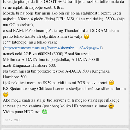
E sad je pitanje da li bi OC GT @ Ultra ili je ta razlika toliko mala da
se ne isplati ili najbolje uzeti Ultra.
Možda bi najbolje bar meni ako bih ciljao na stabilnost i brzinu uzeti
najbolju Nforce 4 ploču (čekaj DFI i MSi, ili su već došle), 3500+ (nije
mu OC potreban),
e sad RAM. Pošto imam još starog Thunderbird-a i SDRAM nisam
pratio toliko tržište ali otprilike znam šta valja
Je** latencije, nisu toliko važne
(
http://xtremesystems.org/forums/showthr ... 634&page=1
)
uzmeš neki 2GB za 600KM (300€) E sad šta uzeti.
Mislim da A-DATA ima tu pobjednika, A-DATA 500 ili
uzeti Kingmaxa Hardcore 500.
Na tvom mjestu bih potražio testove A-DATA 500 i Kingmaxa
Hardcore 500
i još neki test mem. na S939 pa vidi i uzmi 2GB pa svi sretni
P.S Sjećam se ovog Chifteca i servera stavljao si već ove slike na forum
Ako mogu znati za šta je bio server i bi li mogao stavit specifikacije
servera jer me zanima (posebno) koliko HD prostora si imao
Vidim puno HDD ova
Jan 17, 2005