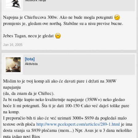
Network Ninja
Napojna je Chieftecova 300w. Ako ne bude mogla potegnuti
promjenis je, gledam ove northq. Stabilne su a nisu previse bucne.
Jebes Tagan, necu je gledat
Jan 16, 2005
[tota]
Aktivista
Mislim to je tvoj komp ali ako će davati pare i držati na 300W
napajanju
(da, da znam da je Chiftec).
Ja bi radije kupio neko kvalitetnije napajanje (350W+) neko gledao
hoće li mi potegnuti. Šta ti je dati 100-150 € ako već daješ tolike pare
na komp.
I preporučio bih ti ako će već uzimati 3000+ S939 da pogledaš malo
testove ovih ploča
http://www.pcekspert.com/articles/289-1.html
je ima
dosta sranja sa S939 pločama (mem...) Npr. Asus je u 3 dana nekoliko
puta izdao novi Bios