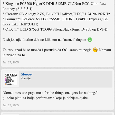
* Kingston PC3200 HyperX DDR 512MB CL2Non-ECC Ultra Low
Latency (2-2-2-5-1)
* Creative SB Audigy 2 ZS, BulkPCI Lydkort,THX,7.1,24-bit/192KHz
* Gainward GeForce 6800GT 256MB GDDR3 1,6nPCI Express,"GS.,
Goes Like Hell"(GLH)
* CTX 17" LCD S762G TCO99 Silver/Black16ms, D-Sub og DVI-D
Nish jos nije finalno dok ne kliknem na "naruci" dugme
Za ovo iznad bi se mozda i potrudio da OC, samo mi pegla
Nemam
ja zivaca za to.
Jan 17, 2005
Sleeper
Komšija
"Sometimes one pays most for the things one gets for nothing."
tj. neko plati za bolje performanse koje ja dobijem djabe.
Jan 17, 2005