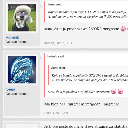
Sena said:
Koja ce budala kupiti dvije GTX 590 i staviti ih da foldaju
A, sad na temu, ne mogu da vjerujem da i7 800 generacije
sena, da ti ja prodam svoj 2600K? :mrgreen:
kolinsb
Veteran foruma
kolinsb
,
Dec 2, 2011
kolinsb said:
Sena said:
Koja ce budala kupiti dvije GTX 590 i staviti ih da fold
A, sad na temu, ne mogu da vjerujem da i7 800 generac
Sena
sena, da ti ja prodam svoj 2600K? :mrgreen:
Veteran foruma
Ma bjez baa. :mrgreen: :mrgreen: :mrgreen:
Sena
,
Dec 2, 2011
Je li ovo nešto do mene il ove stranice za statisti