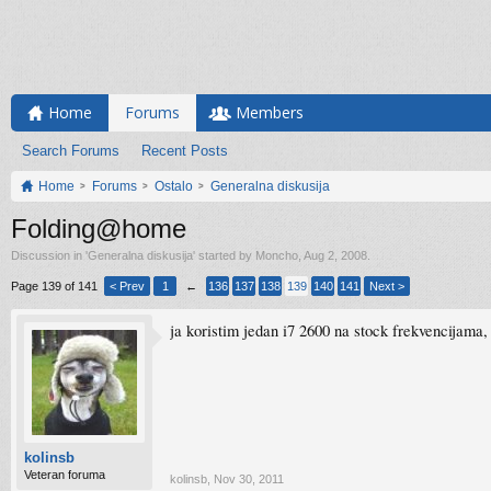
Home
Forums
Members
Search Forums
Recent Posts
Home
Forums
Ostalo
Generalna diskusija
Folding@home
Discussion in '
Generalna diskusija
' started by
Moncho
,
Aug 2, 2008
.
Page 139 of 141
< Prev
1
←
136
137
138
139
140
141
Next >
ja koristim jedan i7 2600 na stock frekvencijama,
kolinsb
Veteran foruma
kolinsb
,
Nov 30, 2011