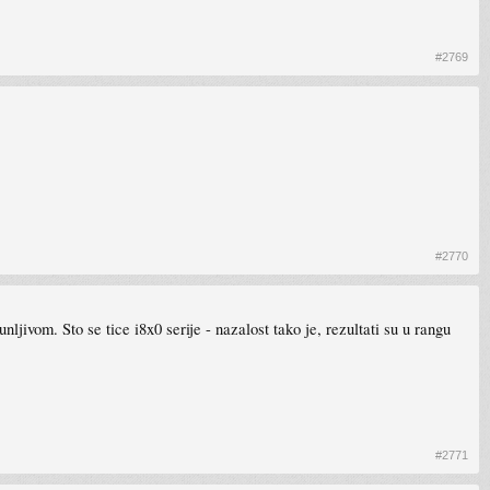
#2769
.
#2770
ljivom. Sto se tice i8x0 serije - nazalost tako je, rezultati su u rangu
#2771