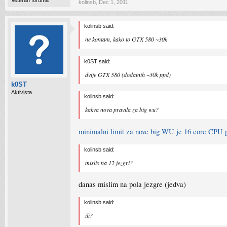
Veteran foruma
kolinsb
,
Dec 1, 2011
kolinsb said:
ne kontam, kako to GTX 580 ~30k
k0ST said:
dvije GTX 580 (dodatnih ~30k ppd)
k0ST
Aktivista
kolinsb said:
kakva nova pravila za big wu?
minimalni limit za nove big WU je 16 core CPU p
kolinsb said:
mislis na 12 jezgri?
danas mislim na pola jezgre (jedva)
kolinsb said:
ili?