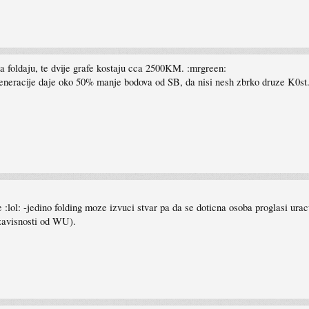
da foldaju, te dvije grafe kostaju cca 2500KM. :mrgreen:
eneracije daje oko 50% manje bodova od SB, da nisi nesh zbrko druze K0st
lol: -jedino folding moze izvuci stvar pa da se doticna osoba proglasi uracun
 zavisnosti od WU).