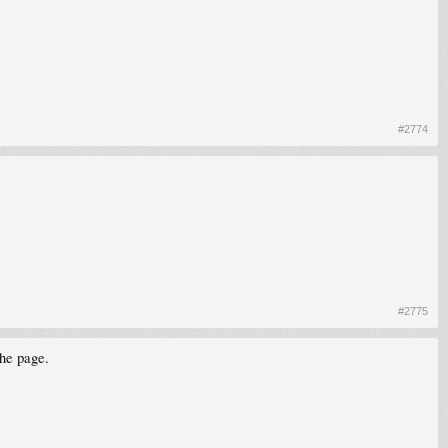
#2774
#2775
the page.