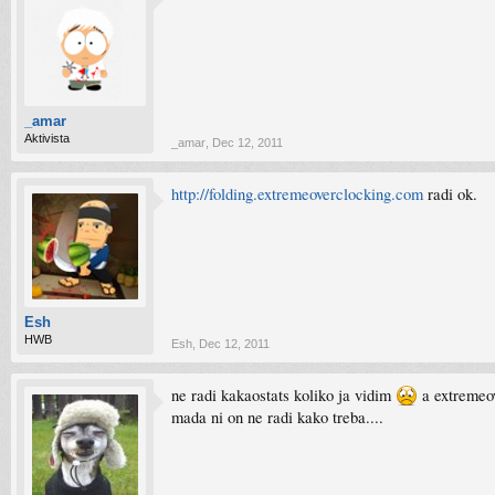
_amar
Aktivista
_amar
,
Dec 12, 2011
http://folding.extremeoverclocking.com
radi ok.
Esh
HWB
Esh
,
Dec 12, 2011
ne radi kakaostats koliko ja vidim
a extremeov
mada ni on ne radi kako treba....