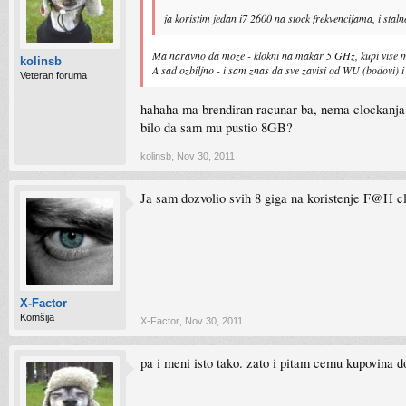
ja koristim jedan i7 2600 na stock frekvencijama, i stal
Ma naravno da moze - klokni na makar 5 GHz, kupi vise m
kolinsb
A sad ozbiljno - i sam znas da sve zavisi od WU (bodovi) i
Veteran foruma
hahaha ma brendiran racunar ba, nema clockanj
bilo da sam mu pustio 8GB?
kolinsb
,
Nov 30, 2011
Ja sam dozvolio svih 8 giga na koristenje F@H cli
X-Factor
Komšija
X-Factor
,
Nov 30, 2011
pa i meni isto tako. zato i pitam cemu kupovina dod