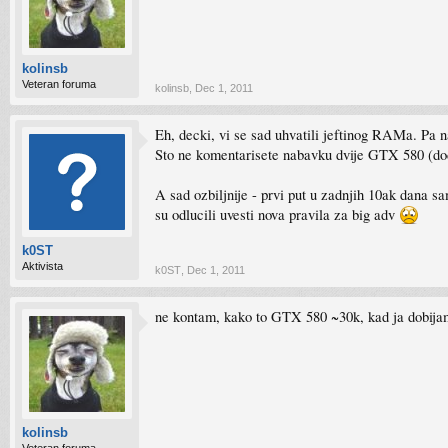
kolinsb
Veteran foruma
kolinsb
,
Dec 1, 2011
Eh, decki, vi se sad uhvatili jeftinog RAMa. Pa 
Sto ne komentarisete nabavku dvije GTX 580 (dod
A sad ozbiljnije - prvi put u zadnjih 10ak dan
su odlucili uvesti nova pravila za big adv
k0ST
Aktivista
k0ST
,
Dec 1, 2011
ne kontam, kako to GTX 580 ~30k, kad ja dobijam
kolinsb