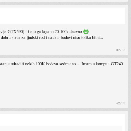
vije GTX590) - i eto ga lagano 70-100k dnevno
ru stvar za ljudski rod i nauku, bodovi nisu toliko bitni...
#2762
 u stanju odraditi nekih 100K bodova sedmicno ... Imam u kompu i GT240
#2763