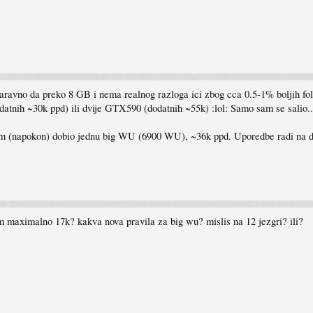
naravno da preko 8 GB i nema realnog razloga ici zbog cca 0.5-1% boljih fo
atnih ~30k ppd) ili dvije GTX590 (dodatnih ~55k) :lol: Samo sam se salio..
a sam (napokon) dobio jednu big WU (6900 WU), ~36k ppd. Uporedbe radi na
 maximalno 17k? kakva nova pravila za big wu? mislis na 12 jezgri? ili?