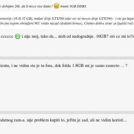
no dobijam 20k. da li moze vise ikako?
imam 3GB DDR3.
emorije (16 ili 32 GB), makar dvije GTX580 (ako vec ne mozes dvije GTX590) - i eto ga lag
 brzine kojom obradjeni WU vratis nazad (dodatni bonus). Cinimo dobru stvar za ljudski rod i n
a cccccc
i nije moj, tako da... nish od nadogradnje. 16GB? sto ce mi t
entu, i ne vidim sta je tu fora, dok folda 1.8GB mi je samo zauzeto ... ?
atnog ram-a. nije problem kupiti to, jeftin je sad, ali ne vidim koristi...