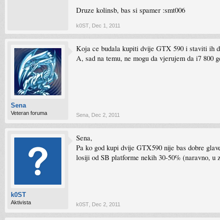
Druze kolinsb, bas si spamer :smt006
k0ST
,
Dec 1, 2011
Koja ce budala kupiti dvije GTX 590 i staviti ih 
A, sad na temu, ne mogu da vjerujem da i7 800 g
Sena
Veteran foruma
Sena
,
Dec 2, 2011
Sena,
Pa ko god kupi dvije GTX590 nije bas dobre glave :
losiji od SB platforme nekih 30-50% (naravno, u
k0ST
Aktivista
k0ST
,
Dec 2, 2011