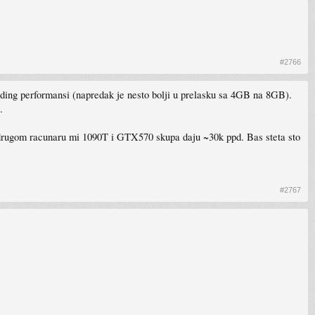
#2766
lding performansi (napredak je nesto bolji u prelasku sa 4GB na 8GB).
.
 drugom racunaru mi 1090T i GTX570 skupa daju ~30k ppd. Bas steta sto
#2767