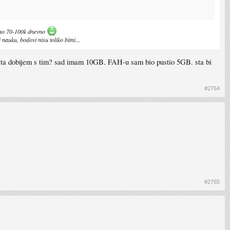
ano 70-100k dnevno
auku, bodovi nisu toliko bitni...
o?sta dobijem s tim? sad imam 10GB. FAH-u sam bio pustio 5GB. sta bi
#2764
#2765