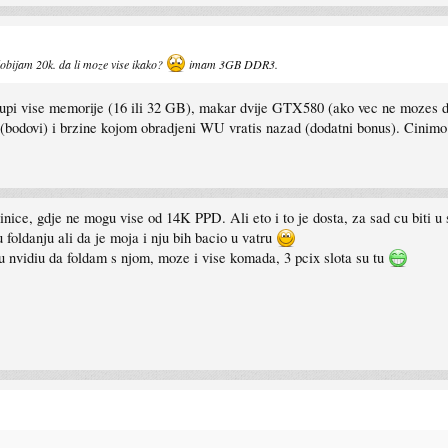
dobijam 20k. da li moze vise ikako?
imam 3GB DDR3.
pi vise memorije (16 ili 32 GB), makar dvije GTX580 (ako vec ne mozes d
bodovi) i brzine kojom obradjeni WU vratis nazad (dodatni bonus). Cinimo dob
nice, gdje ne mogu vise od 14K PPD. Ali eto i to je dosta, za sad cu biti
 foldanju ali da je moja i nju bih bacio u vatru
 nvidiu da foldam s njom, moze i vise komada, 3 pcix slota su tu