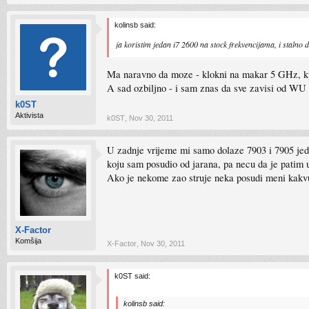
kolinsb said:
ja koristim jedan i7 2600 na stock frekvencijama, i stalno 
Ma naravno da moze - klokni na makar 5 GHz, ku
A sad ozbiljno - i sam znas da sve zavisi od WU (
k0ST
Aktivista
k0ST
,
Nov 30, 2011
U zadnje vrijeme mi samo dolaze 7903 i 7905 jedi
koju sam posudio od jarana, pa necu da je patim u
Ako je nekome zao struje neka posudi meni kakvu
X-Factor
Komšija
X-Factor
,
Nov 30, 2011
k0ST said:
kolinsb said: