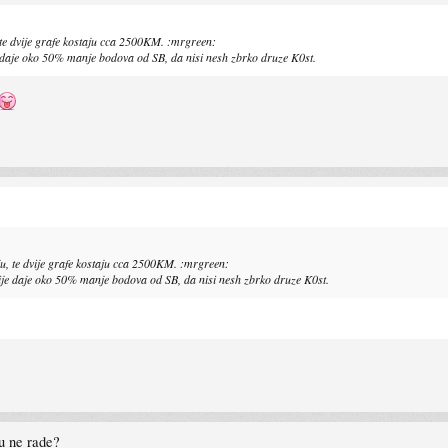
, te dvije grafe kostaju cca 2500KM. :mrgreen:
 daje oko 50% manje bodova od SB, da nisi nesh zbrko druze K0st.
aju, te dvije grafe kostaju cca 2500KM. :mrgreen:
ije daje oko 50% manje bodova od SB, da nisi nesh zbrko druze K0st.
ku ne rade?