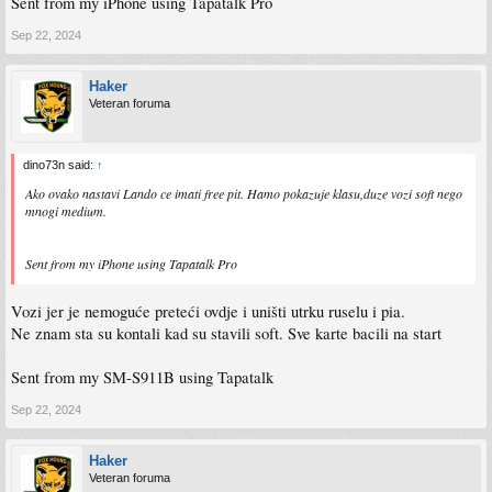
Sent from my iPhone using Tapatalk Pro
Sep 22, 2024
Haker
Veteran foruma
dino73n said:
↑
Ako ovako nastavi Lando ce imati free pit. Hamo pokazuje klasu,duze vozi soft nego
mnogi medium.
Sent from my iPhone using Tapatalk Pro
Vozi jer je nemoguće preteći ovdje i uništi utrku ruselu i pia.
Ne znam sta su kontali kad su stavili soft. Sve karte bacili na start
Sent from my SM-S911B using Tapatalk
Sep 22, 2024
Haker
Veteran foruma