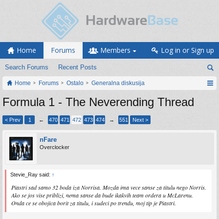
Home
Forums
Members
Log in or Sign up
Search Forums
Recent Posts
Home
Forums
Ostalo
Generalna diskusija
Formula 1 - The Neverending Thread
< Prev
1
←
470
471
472
473
474
→
551
Next >
nFare
Overclocker
Stevie_Ray said:
↑
Piastri sad samo 32 boda iza Norrisa. Mozda ima vece sanse za titulu nego Norris.
Ako se jos vise priblizi, nema sanse da bude ikakvih team ordera u McLarenu.
Onda ce se obojica borit za titulu, i sudeci po trendu, moj tip je Piastri.