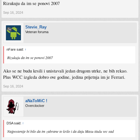
Rizukuju da im se ponovi 2007
Sep 16, 2024
Stevie_Ray
Veteran foruma
nFare said:
↑
Rizukuju da im se ponovi 2007
Ako se ne budu krsili i unistavali jedan drugom utrke, ne bih rekao.
Plus WCC izgleda dobro ove godine, jedina prijetnja im je Ferrari.
Sep 16, 2024
aNaToMiC !
Overclocker
DSA said:
↑
Najpostenije bi bilo da im zabrane to krilo i da daju Maxu titulu vec sad