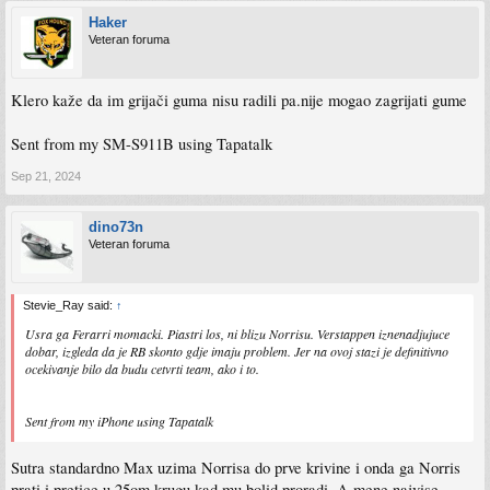
Haker
Veteran foruma
Klero kaže da im grijači guma nisu radili pa.nije mogao zagrijati gume
Sent from my SM-S911B using Tapatalk
Sep 21, 2024
dino73n
Veteran foruma
Stevie_Ray said:
↑
Usra ga Ferarri momacki. Piastri los, ni blizu Norrisu. Verstappen iznenadjujuce
dobar, izgleda da je RB skonto gdje imaju problem. Jer na ovoj stazi je definitivno
ocekivanje bilo da budu cetvrti team, ako i to.
Sent from my iPhone using Tapatalk
Sutra standardno Max uzima Norrisa do prve krivine i onda ga Norris
prati i pretice u 25om krugu kad mu bolid proradi. A mene najvise