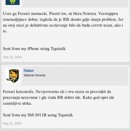
Usra ga Ferarri momacki. Piastri los, ni blizu Norrisu. Verstappen
iznenadjujuce dobar, izgleda da je RB skonto gdje imaju problem. Jer
na ovoj stazi je definitivno ocekivanje bilo da budu cetvrti team, ako i
to.
Sent from my iPhone using Tapatalk
Sep 21, 2024
Haker
Veteran foruma
Ferrari katastrofa. Nevjerovatno ali i ovu stazu su presvukli da
poravnaju neravnine i gle čuda RB dobro ide. Kako god opet ide
zanimljiva utrka.
Sent from my SM-S911B using Tapatalk
Sep 21, 2024