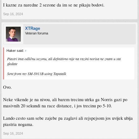
I kazne za naredne 2 sezone da im se ne pikaju bodovi.
Sep 16, 2024
XTRage
Veteran foruma
Haker said:
↑
Piastri ima odličnu sezonu, ali definitivno nije na razini norisa ne znam u sta
gledate
Sent from my SM-S911B using Tapatalk
Ovo.
Neke vikende je na nivou, ali barem trecinu utrka ga Norris gazi po
masivnih 20 sekundi na race distance, i jos trecinu po 5-10.
Lando cesto sam sebe zajebe pa zaglavi ali rejspejsom jos uvijek ubija
piastria nogama.
Sep 16, 2024