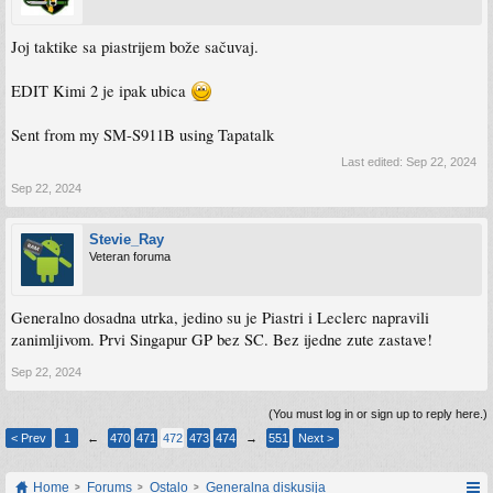
Joj taktike sa piastrijem bože sačuvaj.
EDIT Kimi 2 je ipak ubica
Sent from my SM-S911B using Tapatalk
Last edited:
Sep 22, 2024
Sep 22, 2024
Stevie_Ray
Veteran foruma
Generalno dosadna utrka, jedino su je Piastri i Leclerc napravili
zanimljivom. Prvi Singapur GP bez SC. Bez ijedne zute zastave!
Sep 22, 2024
(You must log in or sign up to reply here.)
< Prev
1
←
470
471
472
473
474
→
551
Next >
Home
Forums
Ostalo
Generalna diskusija