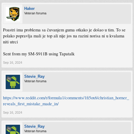
Haker
Veteran foruma
Poastri ima problema sa čuvanjem guma otkako je došao u tim. To se
polako popravlja mali je top ali nije jos na razini norisa ni u kvalama
niti utrci
Sent from my SM-S911B using Tapatalk
Sep 16, 2024
Stevie_Ray
Veteran foruma
https://www.reddit.com/r/formula1/comments/1fi5ox6/christian_horner_
reveals_first_mistake_made_in/
Sep 16, 2024
Stevie_Ray
Veteran foruma