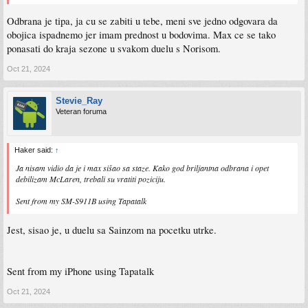
Odbrana je tipa, ja cu se zabiti u tebe, meni sve jedno odgovara da
obojica ispadnemo jer imam prednost u bodovima. Max ce se tako
ponasati do kraja sezone u svakom duelu s Norisom.
Oct 21, 2024
Stevie_Ray
Veteran foruma
Haker said:
↑
Ja nisam vidio da je i max sišao sa staze. Kako god briljantna odbrana i opet
debilizam McLaren, trebali su vratiti poziciju.
Sent from my SM-S911B using Tapatalk
Jest, sisao je, u duelu sa Sainzom na pocetku utrke.
Sent from my iPhone using Tapatalk
Oct 21, 2024