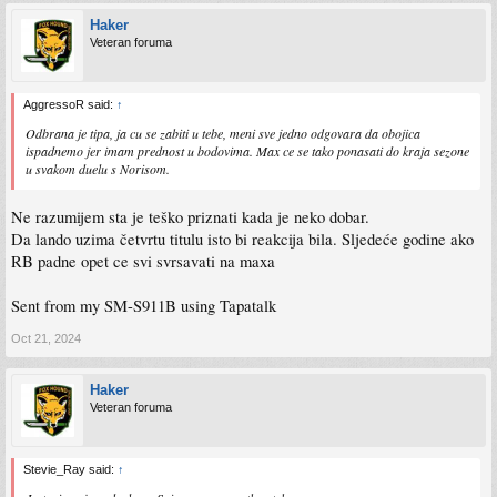
Haker
Veteran foruma
AggressoR said:
↑
Odbrana je tipa, ja cu se zabiti u tebe, meni sve jedno odgovara da obojica
ispadnemo jer imam prednost u bodovima. Max ce se tako ponasati do kraja sezone
u svakom duelu s Norisom.
Ne razumijem sta je teško priznati kada je neko dobar.
Da lando uzima četvrtu titulu isto bi reakcija bila. Sljedeće godine ako
RB padne opet ce svi svrsavati na maxa
Sent from my SM-S911B using Tapatalk
Oct 21, 2024
Haker
Veteran foruma
Stevie_Ray said:
↑