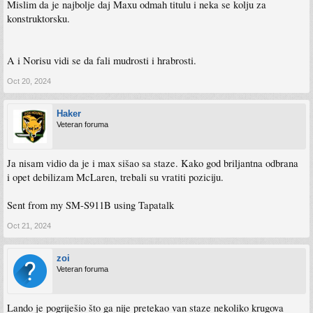
Mislim da je najbolje daj Maxu odmah titulu i neka se kolju za
konstruktorsku.
A i Norisu vidi se da fali mudrosti i hrabrosti.
Oct 20, 2024
Haker
Veteran foruma
Ja nisam vidio da je i max sišao sa staze. Kako god briljantna odbrana
i opet debilizam McLaren, trebali su vratiti poziciju.
Sent from my SM-S911B using Tapatalk
Oct 21, 2024
zoi
Veteran foruma
Lando je pogriješio što ga nije pretekao van staze nekoliko krugova