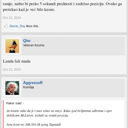
ranije, nabio bi preko 5 sekundi prednosti i zadržao poziciju. Ovako ga
pretekao kad je već bilo kasno.
Oct 21, 2024
Stevie_Ray
likes this.
Qler
Veteran foruma
Landu fali muda
Oct 21, 2024
AggressoR
Komšija
Haker said:
↑
Ja nisam vidio da je i max sišao sa staze. Kako god briljantna odbrana i opet
debilizam McLaren, trebali su vratiti poziciju.
Sent from my SM-S911B using Tapatalk