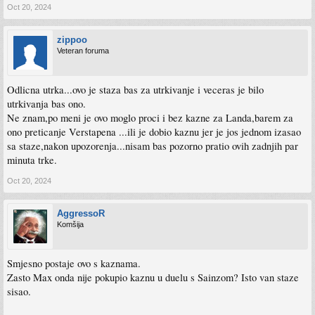
Oct 20, 2024
zippoo
Veteran foruma
Odlicna utrka...ovo je staza bas za utrkivanje i veceras je bilo
utrkivanja bas ono.
Ne znam,po meni je ovo moglo proci i bez kazne za Landa,barem za
ono preticanje Verstapena ...ili je dobio kaznu jer je jos jednom izasao
sa staze,nakon upozorenja...nisam bas pozorno pratio ovih zadnjih par
minuta trke.
Oct 20, 2024
AggressoR
Komšija
Smjesno postaje ovo s kaznama.
Zasto Max onda nije pokupio kaznu u duelu s Sainzom? Isto van staze
sisao.