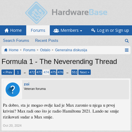
Home
Forums
Members
Log in or Sign up
Search Forums
Recent Posts
Home
Forums
Ostalo
Generalna diskusija
Formula 1 - The Neverending Thread
< Prev
1
←
472
473
474
475
476
→
551
Next >
zoi
Veteran foruma
Pa dobro, sta je mogao ovdje kad je Max zaronio u njega u prvoj
krivini? Max radi ono što je radio Hamiltonu 2021. Lando ne smije
rizikovati sudar a Max smije.
Oct 20, 2024