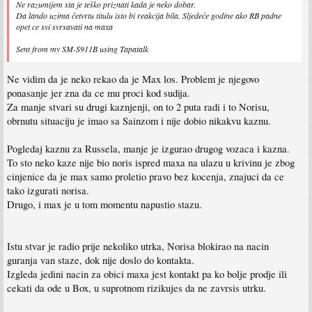
Ne razumijem sta je teško priznati kada je neko dobar.
Da lando uzima četvrtu titulu isto bi reakcija bila. Sljedeće godine ako RB padne
opet ce svi svrsavati na maxa
Sent from my SM-S911B using Tapatalk
Ne vidim da je neko rekao da je Max los. Problem je njegovo
ponasanje jer zna da ce mu proci kod sudija.
Za manje stvari su drugi kaznjenji, on to 2 puta radi i to Norisu,
obrnutu situaciju je imao sa Sainzom i nije dobio nikakvu kaznu.
Pogledaj kaznu za Russela, manje je izgurao drugog vozaca i kazna.
To sto neko kaze nije bio noris ispred maxa na ulazu u krivinu je zbog
cinjenice da je max samo proletio pravo bez kocenja, znajuci da ce
tako izgurati norisa.
Drugo, i max je u tom momentu napustio stazu.
Istu stvar je radio prije nekoliko utrka, Norisa blokirao na nacin
guranja van staze, dok nije doslo do kontakta.
Izgleda jedini nacin za obici maxa jest kontakt pa ko bolje prodje ili
cekati da ode u Box, u suprotnom rizikujes da ne zavrsis utrku.