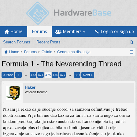
Home
Forums
Members
Log in or Sign up
Search Forums
Recent Posts
Home
Forums
Ostalo
Generalna diskusija
Formula 1 - The Neverending Thread
< Prev
1
←
473
474
475
476
477
→
551
Next >
Haker
Veteran foruma
Nisam ja rekao da je suđenje dobro, sa sainzom definitivno je trebao
dobiti kaznu. Prije bih mu dao kaznu za turn 1 na startu nego za ovo sa
landom pred kraj ako je ostao unutar staze. Lando nije bio ispred na
apexu zavoja plus obojica su bila na limitu jasno se vidi da nije
izguravanje sa staze nego jednostavno kasno kočenje sto je ok ako