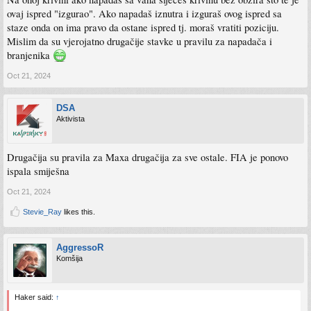
ovaj ispred "izgurao". Ako napadaš iznutra i izguraš ovog ispred sa
staze onda on ima pravo da ostane ispred tj. moraš vratiti poziciju.
Mislim da su vjerojatno drugačije stavke u pravilu za napadača i
branjenika
Oct 21, 2024
DSA
Aktivista
Drugačija su pravila za Maxa drugačija za sve ostale. FIA je ponovo
ispala smiješna
Oct 21, 2024
Stevie_Ray
likes this.
AggressoR
Komšija
Haker said:
↑