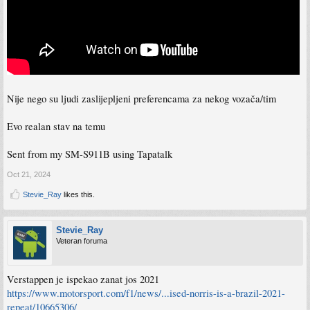
Nije nego su ljudi zaslijepljeni preferencama za nekog vozača/tim
Evo realan stav na temu
Sent from my SM-S911B using Tapatalk
Oct 21, 2024
Stevie_Ray
likes this.
Stevie_Ray
Veteran foruma
Verstappen je ispekao zanat jos 2021
https://www.motorsport.com/f1/news/...ised-norris-is-a-brazil-2021-
repeat/10665306/