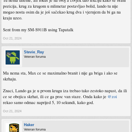
Tu nema dileme, ali fokus je na ovoj a čovjek dao lekciju kako se brani
pozicija, krug za krugom u mlimetar postavljao bolid, lando tu nije
mogao nosta osim da je još sačekao krug dva i vjerujem da bi ga na
kraju uzeo.
Sent from my SM-S911B using Tapatalk
Oct 21, 2024
Stevie_Ray
Veteran foruma
Ma nema sta, Max ce se maximalno branit i nije ga briga i ako se
skrhaju.
Znaci, Lando ga je u prvom krugu iza trebao tako zestoko napast, da ili
ce se obojica skrhat, ili ce ga proc van staze. Onda kako je
@zoi
rekao samo odmac naprijed 5, 10 sekundi, kako god.
Oct 21, 2024
Haker
Veteran foruma