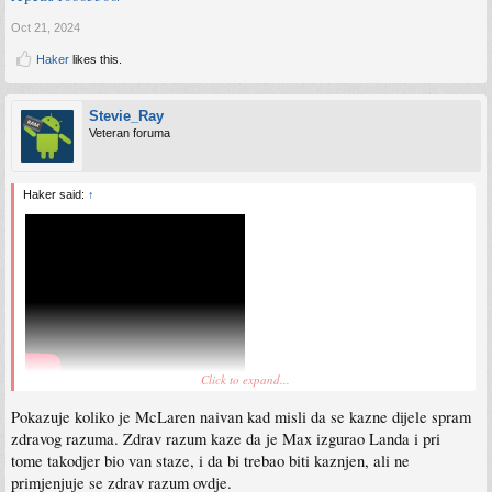
Oct 21, 2024
Haker
likes this.
Stevie_Ray
Veteran foruma
Haker said:
↑
Click to expand...
Nije nego su ljudi zaslijepljeni preferencama za nekog vozača/tim
Pokazuje koliko je McLaren naivan kad misli da se kazne dijele spram
zdravog razuma. Zdrav razum kaze da je Max izgurao Landa i pri
Evo realan stav na temu
tome takodjer bio van staze, i da bi trebao biti kaznjen, ali ne
Sent from my SM-S911B using Tapatalk
primjenjuje se zdrav razum ovdje.