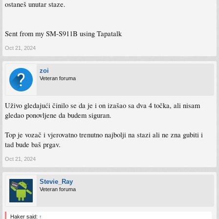
ostaneš unutar staze.
Sent from my SM-S911B using Tapatalk
Oct 21, 2024
zoi
Veteran foruma
Uživo gledajući činilo se da je i on izašao sa dva 4 točka, ali nisam
gledao ponovljene da budem siguran.
Top je vozač i vjerovatno trenutno najbolji na stazi ali ne zna gubiti i
tad bude baš prgav.
Oct 21, 2024
Stevie_Ray
Veteran foruma
Haker said:
↑