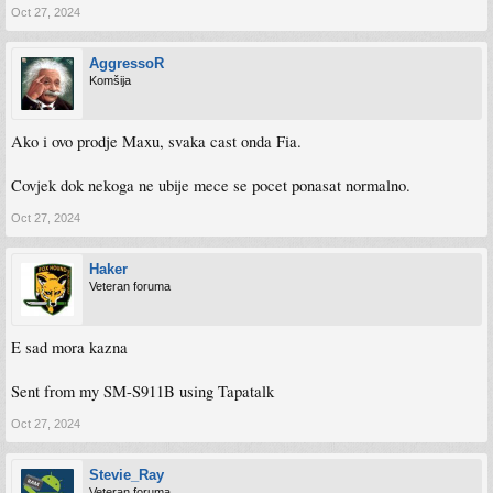
Oct 27, 2024
AggressoR
Komšija
Ako i ovo prodje Maxu, svaka cast onda Fia.
Covjek dok nekoga ne ubije mece se pocet ponasat normalno.
Oct 27, 2024
Haker
Veteran foruma
E sad mora kazna
Sent from my SM-S911B using Tapatalk
Oct 27, 2024
Stevie_Ray
Veteran foruma