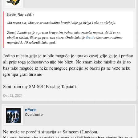
Stevie_Ray said:
↑
Ma nema sta, Max ce se maximalno branit i nije ga briga i ako se skrhaju.
Znaci, Lando ga je u prvom krugu iza trebao tako zestoko napast, da ili ce se
obojica skrhat, ili ce ga proc van staze. Onda kako je
@zoi
rekao samo odmac
naprijed 5, 10 sekundi, kako god.
Jedino mjesto gdje je to bilo moguće je upravo zavoj gdje ga je i prešao
ali prije toga jednostavno nije bio blizu. Ne znam kako mislite da je to
bas tako moguće iz neke nemoguće pozicije se baciti pa ne voze neku
igru tipa gran turismo
Sent from my SM-S911B using Tapatalk
Oct 21, 2024
nFare
Overclocker
Ne može se porediti situacija sa Sainzom i Landom.
Na onoj krivini ako napadaš sa vana siječeš krivinu bez obzira što te je