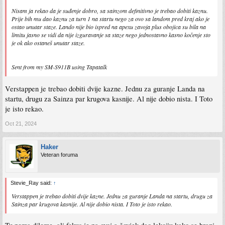
Nisam ja rekao da je suđenje dobro, sa sainzom definitivno je trebao dobiti kaznu.
Prije bih mu dao kaznu za turn 1 na startu nego za ovo sa landom pred kraj ako je
ostao unutar staze. Lando nije bio ispred na apexu zavoja plus obojica su bila na
limitu jasno se vidi da nije izguravanje sa staze nego jednostavno kasno kočenje sto
je ok ako ostaneš unutar staze.
Sent from my SM-S911B using Tapatalk
Verstappen je trebao dobiti dvije kazne. Jednu za guranje Landa na
startu, drugu za Sainza par krugova kasnije. Al nije dobio nista. I Toto
je isto rekao.
Oct 21, 2024
Haker
Veteran foruma
Stevie_Ray said:
↑
Verstappen je trebao dobiti dvije kazne. Jednu za guranje Landa na startu, drugu za
Sainza par krugova kasnije. Al nije dobio nista. I Toto je isto rekao.