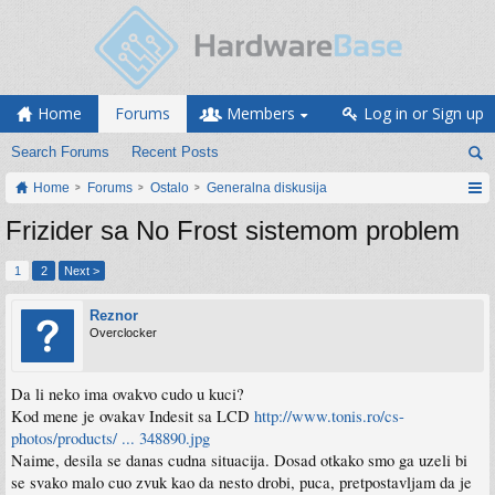
Home
Forums
Members
Log in or Sign up
Search Forums
Recent Posts
Home
Forums
Ostalo
Generalna diskusija
Frizider sa No Frost sistemom problem
1
2
Next >
Reznor
Overclocker
Da li neko ima ovakvo cudo u kuci?
Kod mene je ovakav Indesit sa LCD
http://www.tonis.ro/cs-
photos/products/ ... 348890.jpg
Naime, desila se danas cudna situacija. Dosad otkako smo ga uzeli bi
se svako malo cuo zvuk kao da nesto drobi, puca, pretpostavljam da je