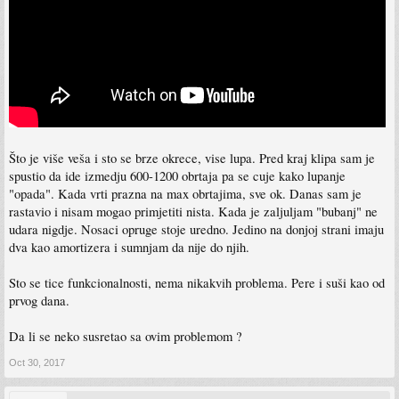
Što je više veša i sto se brze okrece, vise lupa. Pred kraj klipa sam je
spustio da ide izmedju 600-1200 obrtaja pa se cuje kako lupanje
"opada". Kada vrti prazna na max obrtajima, sve ok. Danas sam je
rastavio i nisam mogao primjetiti nista. Kada je zaljuljam "bubanj" ne
udara nigdje. Nosaci opruge stoje uredno. Jedino na donjoj strani imaju
dva kao amortizera i sumnjam da nije do njih.
Sto se tice funkcionalnosti, nema nikakvih problema. Pere i suši kao od
prvog dana.
Da li se neko susretao sa ovim problemom ?
Oct 30, 2017