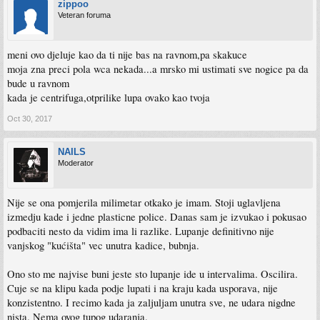
zippoo
Veteran foruma
meni ovo djeluje kao da ti nije bas na ravnom,pa skakuce
moja zna preci pola wca nekada...a mrsko mi ustimati sve nogice pa da
bude u ravnom
kada je centrifuga,otprilike lupa ovako kao tvoja
Oct 30, 2017
NAILS
Moderator
Nije se ona pomjerila milimetar otkako je imam. Stoji uglavljena
izmedju kade i jedne plasticne police. Danas sam je izvukao i pokusao
podbaciti nesto da vidim ima li razlike. Lupanje definitivno nije
vanjskog "kućišta" vec unutra kadice, bubnja.
Ono sto me najvise buni jeste sto lupanje ide u intervalima. Oscilira.
Cuje se na klipu kada podje lupati i na kraju kada usporava, nije
konzistentno. I recimo kada ja zaljuljam unutra sve, ne udara nigdne
nista. Nema ovog tupog udaranja.