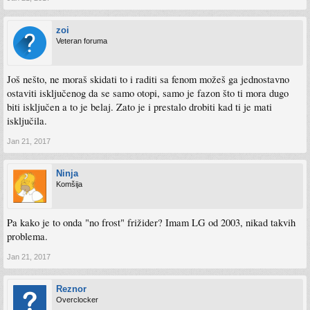
zoi
Veteran foruma
Još nešto, ne moraš skidati to i raditi sa fenom možeš ga jednostavno
ostaviti isključenog da se samo otopi, samo je fazon što ti mora dugo
biti isključen a to je belaj. Zato je i prestalo drobiti kad ti je mati
isključila.
Jan 21, 2017
Ninja
Komšija
Pa kako je to onda "no frost" frižider? Imam LG od 2003, nikad takvih
problema.
Jan 21, 2017
Reznor
Overclocker