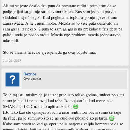
Ali mi se jeste desilo dva puta da prestane raditi i primjetim da se
podje grijati sa gornje strane zamrzivaca. Bas sam jednom pravio
sladoled i nije "stego". Kad pogledam, toplo sa gornje lijeve strane
zamrzivaca. A ne cujem motor. Mozda se to vise puta desavalo ali
sam ga ja "zatekao" 2 puta te sam ga gasio na prekidac u frizideru pa
palio i onda je poceo raditi. Mozda nije problem, mozda jednostavno
tako radi.
Sto se alarma tice, ne vjerujem da ga ovaj uopšte ima.
Jan 21, 2017
Reznor
Overclocker
To je taj isti, mislim da je i uzet prije isto toliko godina, sudeci po slici
samo je bijeli i nema ovaj kod tebe "kompjuter" tj kod mene pise
SMART na LCD-u, malo upitna oznaka
Isto tako kao sto opisujes zvuci, a nisu ventilatori bucni samo se cuje
da rade, pa je sumnjivo sto se ne cuje ovo pucanje ko petarda
Kako sam procitao kad ga opet upalis natjeras valjda kompresor da se
ponovo aktivira koji se gasi iz sigurnosnih razloga, ne znam tacno