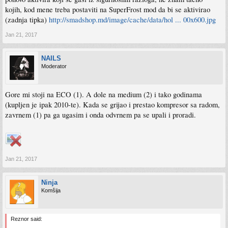
kojih, kod mene treba postaviti na SuperFrost mod da bi se aktivirao
(zadnja tipka)
http://smadshop.md/image/cache/data/hol ... 00x600.jpg
Jan 21, 2017
NAILS
Moderator
Gore mi stoji na ECO (1). A dole na medium (2) i tako godinama
(kupljen je ipak 2010-te). Kada se grijao i prestao kompresor sa radom,
zavrnem (1) pa ga ugasim i onda odvrnem pa se upali i proradi.
Jan 21, 2017
Ninja
Komšija
Reznor said: