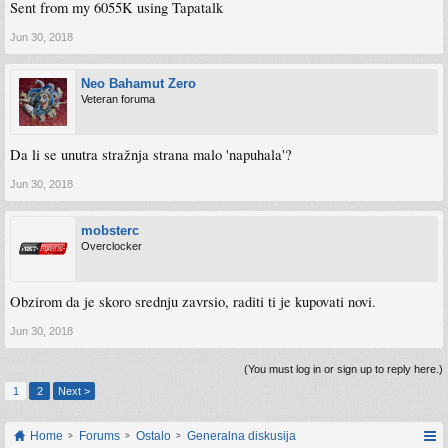
Sent from my 6055K using Tapatalk
Jun 30, 2018
Neo Bahamut Zero
Veteran foruma
Da li se unutra stražnja strana malo 'napuhala'?
Jun 30, 2018
mobsterc
Overclocker
Obzirom da je skoro srednju zavrsio, raditi ti je kupovati novi.
Jun 30, 2018
(You must log in or sign up to reply here.)
1
2
Next >
Home
Forums
Ostalo
Generalna diskusija