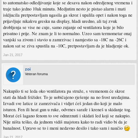
to automatsko odledjivanje koje se desava nakon odredjenog vremena i
traje tako jedno 10ak minuta. Medjutim nesto je pistao alarm i mati
iskljucila pretpostavljam ugasila ga skroz i upalila opet i nakon toga ne
prijavljuje nikakvu gresku na display, hladi uredno, ali taj zvuk
drobljenja se vise ne cuje, samo zujanje od ventilatora koje je bilo
prisutno i prije. Ne znam je li to normalno. Uzeo sam termometar onaj
vanjski sa zivom i stavio u zamrzivac i namjestio sa -18C na -26C i
nakon sat se ziva spustila na -10C, pretpostavljam da je hladjenje ok.
Jan 21, 2017
zoi
Veteran foruma
Nakupilo ti se leda oko ventilatora pa struže, s vremenom će skroz
stati da hladi frižider. To je uobičajeno rješenje na no frost uređajima.
Izvadi sve latice iz zamrzivača i vidjet ćeš jedan dio koji je malo
isturen. Fen ili heat gun u ruke, odvrnes sarafe i kreneš u skidanje tog.
Morat ćeš lagano fenom to sve odmrznuti i skidati led koji se nakupio.
Nije ništa teško, da jednom vidiš majstora kako to radi vidio bi da je
banalnost. Upravo se to i meni nedavno desilo i tako sam i naučio
Jan 21, 2017