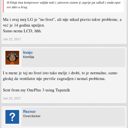
@Ninja ima kompresor valjda neki i zatvoren sistem tj zagrije pa odledi i onda opet
sve tako u krug.
Ma i ovaj moj LG je "no frost", ali nije nikad pravio takve probleme, a
već je 14 godina upaljen.
Samo nema LCD, hhh.
Jan 22, 2017
kvaju
Komšija
I u mene je taj no frost isto tako melje i drobi, to je normalno, samo
gledaj da ventilator nije previše zagradjen i nemaš problema.
Sent from my OnePlus 3 using Tapatalk
Jan 22, 2017
Reznor
Overclocker