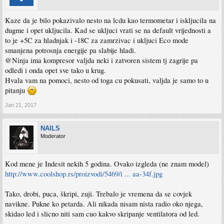
Kaze da je bilo pokazivalo nesto na lcdu kao termometar i iskljucila na
dugme i opet ukljucila. Kad se ukljuci vrati se na default vrijednosti a
to je +5C za hladnjak i -18C za zamrzivac i ukljuci Eco mode
smanjena potrosnja energije pa slabije hladi.
@Ninja ima kompresor valjda neki i zatvoren sistem tj zagrije pa
odledi i onda opet sve tako u krug.
Hvala vam na pomoci, nesto od toga cu pokusati, valjda je samo to u
pitanju
Jan 21, 2017
NAILS
Moderator
Kod mene je Indesit nekih 5 godina. Ovako izgleda (ne znam model)
http://www.coolshop.rs/proizvodi/5469/i ... aa-34f.jpg
Tako, drobi, puca, škripi, zuji. Trebalo je vremena da se covjek
navikne. Pukne ko petarda. Ali nikada nisam nista radio oko njega,
skidao led i slicno niti sam cuo kakvo skripanje ventilatora od led.