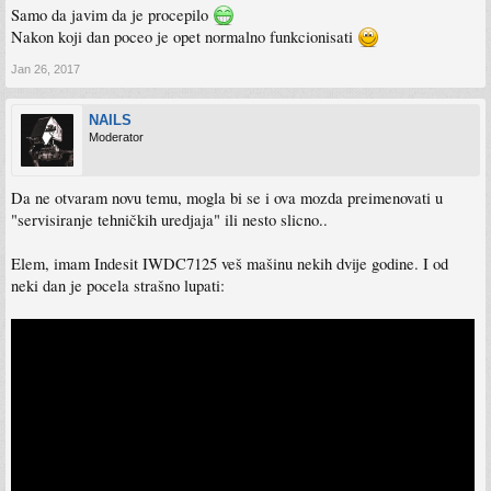
Samo da javim da je procepilo
Nakon koji dan poceo je opet normalno funkcionisati
Jan 26, 2017
NAILS
Moderator
Da ne otvaram novu temu, mogla bi se i ova mozda preimenovati u
"servisiranje tehničkih uredjaja" ili nesto slicno..
Elem, imam Indesit IWDC7125 veš mašinu nekih dvije godine. I od
neki dan je pocela strašno lupati: