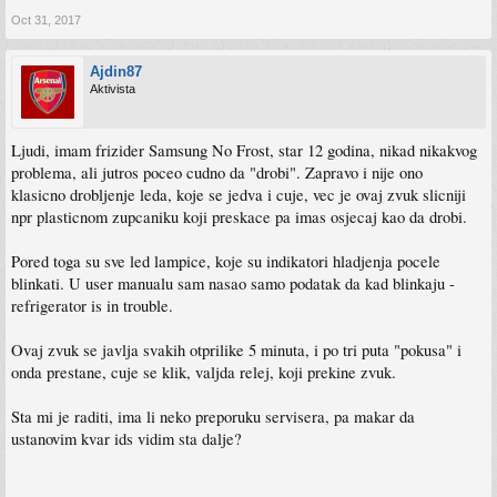
Oct 31, 2017
Ajdin87
Aktivista
Ljudi, imam frizider Samsung No Frost, star 12 godina, nikad nikakvog
problema, ali jutros poceo cudno da "drobi". Zapravo i nije ono
klasicno drobljenje leda, koje se jedva i cuje, vec je ovaj zvuk slicniji
npr plasticnom zupcaniku koji preskace pa imas osjecaj kao da drobi.
Pored toga su sve led lampice, koje su indikatori hladjenja pocele
blinkati. U user manualu sam nasao samo podatak da kad blinkaju -
refrigerator is in trouble.
Ovaj zvuk se javlja svakih otprilike 5 minuta, i po tri puta "pokusa" i
onda prestane, cuje se klik, valjda relej, koji prekine zvuk.
Sta mi je raditi, ima li neko preporuku servisera, pa makar da
ustanovim kvar ids vidim sta dalje?