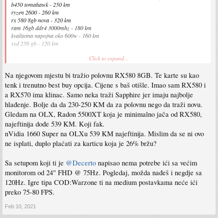
b450 tomahawk - 250 km
ryzen 2600 - 260 km
rx 580 8gb nova - 320 km
ram 16gb ddr4 3000mhz - 180 km
kvalitetna napojna oko 600w - 160 km
ssd 256 gb - 120 km
___________________________________
Click to expand...
Citava ova konfa izadje oko 1200 km,trazio sam samo nove artikle sa garancijom
Na njegovom mjestu bi tražio polovnu RX580 8GB. Te karte su kao
po piku. Naravno jos se tu moze izvuci koji dinar. Ostane mu 300 km za monitor i
periferiju. Kuciste moze biti neko bezvezno od 30 km zato ga nisam ni ubrojao.
tenk i trenutno best buy opcija. Cijene s baš otišle. Imao sam RX580 i
a RX570 ima klinac. Samo neka traži Sapphire jer imaju najbolje
hlađenje. Bolje da da 230-250 KM da za polovnu nego da traži novu.
Gledam na OLX, Radon 5500XT koja je minimalno jača od RX580,
najeftinija dođe 539 KM. Koji fak.
nVidia 1660 Super na OLXu 539 KM najeftinija. Mislim da se ni ovo
ne isplati, duplo plaćati za karticu koja je 26% bržu?
Sa setupom koji ti je
@Decerto
napisao nema potrebe ići sa većim
monitorom od 24" FHD @ 75Hz. Pogledaj, možda nađeš i negdje sa
120Hz. Igre tipa COD:Warzone ti na medium postavkama neće ići
preko 75-80 FPS.
Feb 10, 2021