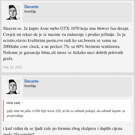
Decerto
Komšija
Slazem se. Ja kupio Asus turbo GTX 1070 koja ima blower fan dizajn.
Covjek mi rekao da je iz masine za rudarenje i prodao jeftinije. Ja ju
ocistio,stavio kvalitetnu pastu,evo radi ko sat,boosta se sama na
2000mhz core clock, a ne prelazi 75c sa 60% brzinom ventilatora.
Nekome je garancija bitna,ali moze se itekako naci dobrih polovnih
grafa.
Feb 10, 2021
Decerto
Komšija
nivla said:
↑
gdje ima na piku rx580 8gb nova 320, al da se odmah pokupi, da odmah kupim za
preprodaju
i kad vidim da se ljudi zale po forumu zbog skalpera i duplih cijena
grafa *facepalm*