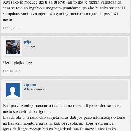
KM (ako je moguce uzeti za tu lovu) ali toliko je raznih varijacija da
sam se totalno izgubio u mogucim ponudama, pa ako bi neko strucniji i
sa updateovanim znanjem oko gaming racunara mogao da predloži
nesto
Feb 9, 2021
p4ja
Komšija
Uzmi plejku i gg
Feb 10, 2021
zippoo
Veteran foruma
Bas pravi gaming racunar u tu cijenu ne moze ali generalno se moze
nesto sastaviti da se igras...
E sada ,da bi ti neko dao savjet,moras dati jos puno informacija o tome
na kakvom monitoru igras,na kakvoj rezoluciji...koju vrstu igrica
igras,da li igre moraju biti na high detaljima ili moze i nize i tako.