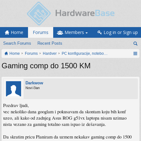
Home
Forums
Members
Log in or Sign up
Search Forums
Recent Posts
Home
Forums
Hardver
PC konfiguracije, notebook računari, servis
Gaming comp do 1500 KM
Darkwow
Novi član
Pozdrav ljudi,
vec nekoliko dana googlam i pokusavam da skontam koju bih konf
uzeo, ali kako od zadnjeg Asus ROG g51vx laptopa nisam uzimao
nista vezano za gaming totalno sam ispao iz dešavanja.
Da skratim pricu Planiram da uzmem nekakav gaming comp do 1500