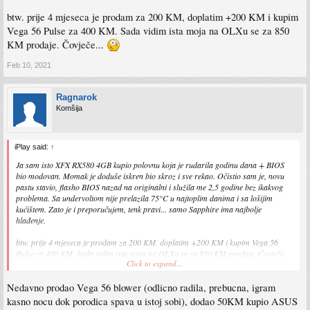
btw. prije 4 mjeseca je prodam za 200 KM, doplatim +200 KM i kupim
Vega 56 Pulse za 400 KM. Sada vidim ista moja na OLXu se za 850
KM prodaje. Čovječe...
Feb 10, 2021
Ragnarok
Komšija
iPlay said:
↑
Ja sam isto XFX RX580 4GB kupio polovnu koja je rudarila godinu dana + BIOS
bio modovan. Momak je doduše iskren bio skroz i sve rekao. Očistio sam je, novu
pastu stavio, flasho BIOS nazad na originalni i služila me 2,5 godine bez ikakvog
problema. Sa undervoltom nije prelazila 75°C u najtoplim danima i sa lošijim
kućištem. Zato je i preporučujem, tenk pravi... samo Sapphire ima najbolje
hlađenje.
btw. prije 4 mjeseca je prodam za 200 KM, doplatim +200 KM i kupim Vega 56
Pulse za 400 KM. Sada vidim ista moja na OLXu se za 850 KM prodaje. Čovječe...
Click to expand...
Nedavno prodao Vega 56 blower (odlicno radila, prebucna, igram
kasno nocu dok porodica spava u istoj sobi), dodao 50KM kupio ASUS