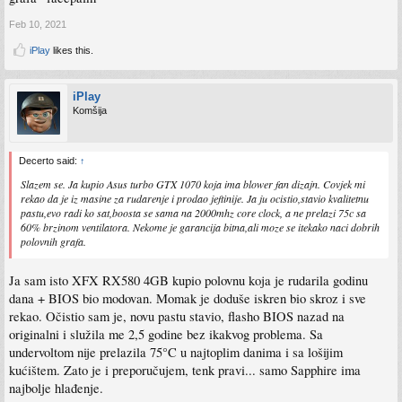
Feb 10, 2021
iPlay
likes this.
iPlay
Komšija
Decerto said:
↑
Slazem se. Ja kupio Asus turbo GTX 1070 koja ima blower fan dizajn. Covjek mi
rekao da je iz masine za rudarenje i prodao jeftinije. Ja ju ocistio,stavio kvalitetnu
pastu,evo radi ko sat,boosta se sama na 2000mhz core clock, a ne prelazi 75c sa
60% brzinom ventilatora. Nekome je garancija bitna,ali moze se itekako naci dobrih
polovnih grafa.
Ja sam isto XFX RX580 4GB kupio polovnu koja je rudarila godinu
dana + BIOS bio modovan. Momak je doduše iskren bio skroz i sve
rekao. Očistio sam je, novu pastu stavio, flasho BIOS nazad na
originalni i služila me 2,5 godine bez ikakvog problema. Sa
undervoltom nije prelazila 75°C u najtoplim danima i sa lošijim
kućištem. Zato je i preporučujem, tenk pravi... samo Sapphire ima
najbolje hlađenje.