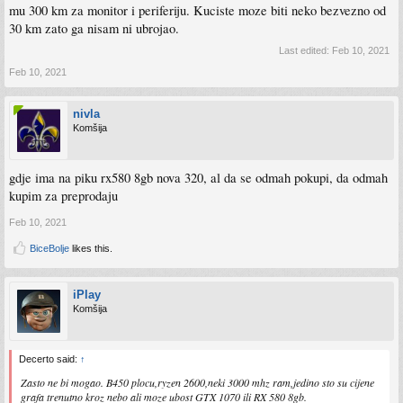
mu 300 km za monitor i periferiju. Kuciste moze biti neko bezvezno od
30 km zato ga nisam ni ubrojao.
Last edited:
Feb 10, 2021
Feb 10, 2021
nivla
Komšija
gdje ima na piku rx580 8gb nova 320, al da se odmah pokupi, da odmah
kupim za preprodaju
Feb 10, 2021
BiceBolje
likes this.
iPlay
Komšija
Decerto said:
↑
Zasto ne bi mogao. B450 plocu,ryzen 2600,neki 3000 mhz ram,jedino sto su cijene
grafa trenutno kroz nebo ali moze ubost GTX 1070 ili RX 580 8gb.