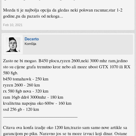
Mozda ti je najbolja opcija da gledas neki polovan racunar,star 1-2
godine,pa da pazaris od nekoga...
Feb 10, 2021
Decerto
Komšija
Zasto ne bi mogao. B450 plocu,ryzen 2600,neki 3000 mhz ram,jedino
sto su cijene grafa trenutno kroz nebo ali moze ubost GTX 1070 ili RX
580 8gb.
b450 tomahawk - 250 km
ryzen 2600 - 260 km
rx 580 8gb nova - 320 km
ram 16gb ddr4 3000mhz - 180 km
kvalitetna napojna oko 600w - 160 km
ssd 256 gb - 120 km
___________________________________
Citava ova konfa izadje oko 1200 km,trazio sam samo nove artikle sa
garancijom po piku. Naravno jos se tu moze izvuci koji dinar. Ostane