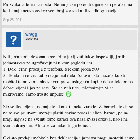
Prozvakana tema par puta. Ne mogu se porediti cijene sa operaterima
koji imaju neusporedivo veci broj korisnika ili su dio grupacije.
Sep 25, 2011
wragg
Aktivista
Niti jedan od telekoma neće ići prijavljivati takve inspekciji, jer ih
jednostavno ne ugrožavaju ni u kom pogledu, jer:
1. Dok "crni" prodaju 5 telefona, telekom proda 500
2. Telekom ne zivi od prodaje mobitela. Sa ovim što možete kupiti
mobitel tamo vam jednostavno prave uslugu da kupite dobar telefon po
dobroj cijeni i jos na rate. Sto se njih tice, telefonirajte vi sa
mikrovalne, samo trosite impulse
Sto se tice cijena, nemaju telekomi tu neke zarade. Zaboravljate da se
na to sve pri uvozu moraju platiti carine porezi i slicni haraci, pa na
kraju najvise na svemu tome zaradi ova nasa kvazi drzava, kao i na
svemu drugome. Ali to je za neke druge teme...
Ovi sto prodaju mobitele bez deklaracija i jamstva mogu nastetiti samo