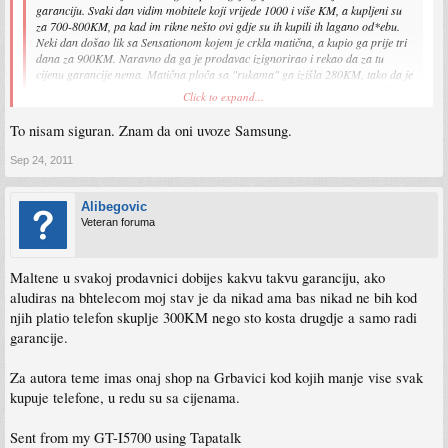
garanciju. Svaki dan vidim mobitele koji vrijede 1000 i više KM, a kupljeni su
za 700-800KM, pa kad im rikne nešto ovi gdje su ih kupili ih lagano od*ebu.
Neki dan došao lik sa Sensationom kojem je crkla matična, a kupio ga prije tri
dana za 900KM. Naravno da ga je prodavac izignorirao i rekao da za tu
cijenu garancije nema. Matična ploča sa "rukama" ga izišla 280KM, tako da je
komotno mogao uzeti telefon sa dvije godine garancije i da mu ostane za kilo
Click to expand...
janjetine :mrgreen:
Dakle, kupi ga u BH Telekoma ako ima ili u Kimteca (oni su ovlašteni uvoznik
To nisam siguran. Znam da oni uvoze Samsung.
Click to expand...
za Samsung, koliko znam).
Sep 24, 2011
zar moze naruciti iz kimteka ako nije partner tj ako ne uzima naveliko?
Alibegovic
Veteran foruma
Maltene u svakoj prodavnici dobijes kakvu takvu garanciju, ako
aludiras na bhtelecom moj stav je da nikad ama bas nikad ne bih kod
njih platio telefon skuplje 300KM nego sto kosta drugdje a samo radi
garancije.
Za autora teme imas onaj shop na Grbavici kod kojih manje vise svak
kupuje telefone, u redu su sa cijenama.
Sent from my GT-I5700 using Tapatalk