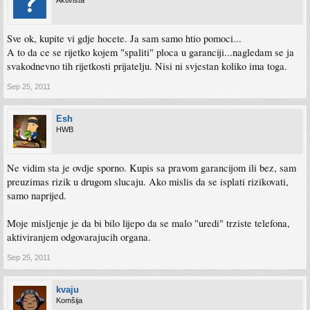
Aktivista
Sve ok, kupite vi gdje hocete. Ja sam samo htio pomoci...
A to da ce se rijetko kojem "spaliti" ploca u garanciji...nagledam se ja
svakodnevno tih rijetkosti prijatelju. Nisi ni svjestan koliko ima toga.
Sep 25, 2011
Esh
HWB
Ne vidim sta je ovdje sporno. Kupis sa pravom garancijom ili bez, sam
preuzimas rizik u drugom slucaju. Ako mislis da se isplati rizikovati,
samo naprijed.
Moje misljenje je da bi bilo lijepo da se malo "uredi" trziste telefona,
aktiviranjem odgovarajucih organa.
Sep 25, 2011
kvaju
Komšija