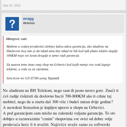
Sep 24, 2011
wragg
Aktivista
Alibegovic said:
Maltene u svakoj prodavnici dobijes kakvu takvu garanciju, ako aludiras na
bhtelecom moj stav je da nikad ama bas nikad ne bih kod njih platio telefon skuplje
300KM nego sto kosta drugdje a samo radi garancije.
Za autora teme imas onaj shop na Grbavici kod kojih manje vise svak kupuje
telefone, u redu su sa cijenama.
Sent from my GT-I5700 using Tapatalk
Ne aludiram na BH Telekom, nego sam ih jasno naveo gore. Znači ti
ćeš radije riskirati da doslovno baciš 700-800KM ako ti crkne taj
mobitel, nego da u startu daš 300 više i budeš miran dvije godine?
A navedeni Sensation je kupljen upravo u shopu na Grbavici.
A pod garancijom sam mislio na zakonski valjanu garanciju. To sto
dobijes u raznoraznim "crnim" shopovima sve ovisi od dobre volje
prodavača hoće li ti uvažiti. Najčešće uvaže samo za softverski