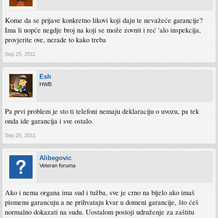
Kome da se prijave konkretno likovi koji daju te nevažeće garancije?
Ima li uopće negdje broj na koji se može zovnit i reć 'alo inspekcija,
provjerite ove, nerade to kako treba
Sep 25, 2011
Esh
HWB
Pa prvi problem je sto ti telefoni nemaju deklaraciju o uvozu, pa tek
onda ide garancija i sve ostalo.
Sep 25, 2011
Alibegovic
Veteran foruma
Ako i nema organa ima sud i tužba, sve je crno na bijelo ako imaš
pismenu garancuju a ne prihvataju kvar u domeni garancije, što ćeš
normalno dokazati na sudu. Uostalom postoji udruženje za zaštitu