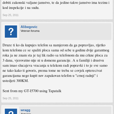
dobiti zakonski valjano jamstvo, te da jedino takvo jamstvo ima tezinu i
kod inspekcije i na sudu.
Sep 25, 2011
Alibegovic
Veteran foruma
Druze ti ko da kupujes telefon sa namjerom da ga popravljas, rijetko
kom telefonu ce se spaliti ploca sama od sebe u godinu dvije garantnog
roka ja ne znam sta je taj lik radio sa telefonom da mu crkne ploca za
3 dana, vjerovatno nije ni u domenu garancije. A u familiji i drustvu
sam imao slucajeva vracanja u telekom radi popravki i to je sve samo
ne tako kako ti govoris, prema tome ne treba se covjek opterecivat
garancijama nego kupit nov zapakovan telefon u "crnoj radnji" i
ustedjeti 300KM.
Sent from my GT-I5700 using Tapatalk
Sep 25, 2011
wragg