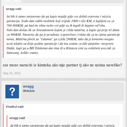
wragg said:
Ja bih ti samo savjetovao da ga kupis negdje gdje ces dobiti ovjerenu i važeću
garanciju. Svaki dan vidim mobitele koji vrijede 1000 i više KM, a kupljeni su za
700-800KM, pa kad im rikne nešto ovi gdje su ih kupili ih lagano od*ebu.
Neki dan došao lik sa Sensationom kojem je crkla matična, a kupio ga prije tri dana
za 900KM. Naravno da ga je prodavac izignorirao i rekao da za tu cijenu garancije
nema. Matična ploča sa "rukama" ga izišla 280KM, tako da je komotno mogao
uzeti telefon sa dvije godine garancije i da mu ostane za kilo janjetine :mrgreen:
Dakle, kupi ga u BH Telekoma ako ima ili u Kimteca (oni su ovlašteni uvoznik za
Samsung, koliko znam).
zar moze naruciti iz kimteka ako nije partner tj ako ne uzima naveliko?
Sep 24, 2011
wragg
Aktivista
irhadkul said:
wragg said:
Ja bih ti samo savjetovao da ga kupis negdje gdje ces dobiti ovjerenu i važeću