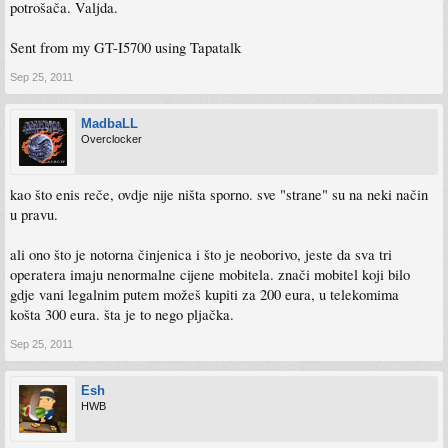
potrošača. Valjda.
Sent from my GT-I5700 using Tapatalk
Sep 25, 2011
MadbaLL
Overclocker
kao što enis reče, ovdje nije ništa sporno. sve "strane" su na neki način
u pravu.
ali ono što je notorna činjenica i što je neoborivo, jeste da sva tri
operatera imaju nenormalne cijene mobitela. znači mobitel koji bilo
gdje vani legalnim putem možeš kupiti za 200 eura, u telekomima
košta 300 eura. šta je to nego pljačka.
Sep 25, 2011
Esh
HWB