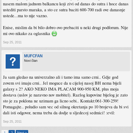
nasem malom jadnom balkancu koji zivi od danas do sutra i hoce danas
ustediti parsto maraka, a sto ce sutra baciti 600-700 radi ove danasnje
ustede...ma to nije vazno.
Enise, mislim da bi bilo dobro ovo prebaciti u neki drugi podforum. Nije
mi ovo nikako za oglasnika
Sep 25, 2011
MUFCFAN
Novi član
Ja sam gledao na univerzalno ali i tamo ima samo crni.. Gdje god
zovem svi imaju crni.. Jel moguce da u cijeloj nasoj BH nema bijeli
galaxy s 2? AKO NEKO IMA PLACAM 900-950 KM, plus moja
dostava (uslov je naravno nov mobitel). Razlog kupovine bijelog je zato
sto je za poklona ne uzimam ga licno sebi.. Kontakt:061-300-259!
Pomagajte.. poludio sam vec od silnog okretanja po 10 brojeva da bi svi
dali isti odgovor, nema treba da dodje u sljedecoj sedmici! :evil:
Sep 25, 2011
1
2
Next >