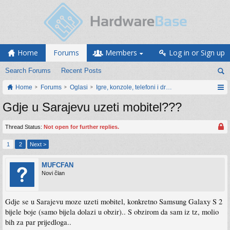
Home
Forums
Members
Log in or Sign up
Search Forums
Recent Posts
Home
Forums
Oglasi
Igre, konzole, telefoni i drugi gadgeti
Gdje u Sarajevu uzeti mobitel???
Thread Status:
Not open for further replies.
1
2
Next >
MUFCFAN
Novi član
Gdje se u Sarajevu moze uzeti mobitel, konkretno Samsung Galaxy S 2
bijele boje (samo bijela dolazi u obzir).. S obzirom da sam iz tz, molio
bih za par prijedloga..