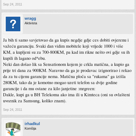
Sep 24, 2011
wragg
Aktivista
Ja bih ti samo savjetovao da ga kupis negdje gdje ces dobiti ovjerenu i
važeću garanciju. Svaki dan vidim mobitele koji vrijede 1000 i više
KM, a kupljeni su za 700-800KM, pa kad im rikne nešto ovi gdje su ih
kupili ih lagano od*ebu.
Neki dan došao lik sa Sensationom kojem je crkla matična, a kupio ga
prije tri dana za 900KM. Naravno da ga je prodavac izignorirao i rekao
da za tu cijenu garancije nema. Matična ploča sa "rukama" ga izišla
280KM, tako da je komotno mogao uzeti telefon sa dvije godine
garancije i da mu ostane za kilo janjetine :mrgreen:
Dakle, kupi ga u BH Telekoma ako ima ili u Kimteca (oni su ovlašteni
uvoznik za Samsung, koliko znam).
Sep 24, 2011
irhadkul
Komšija