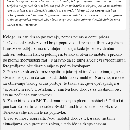
Sto se tice garancije ni telecom nije nista bolji, bilo je rasprave o tome vec par puta.
Uvijek ti mogu reci da si ti kriv sta god da se pokvarilo u telefonu, eto za tu maticnu
mogu reci da si je softverski spalio i sta ces onda? Nesto nisam siguran da ima
neko sposoban u telecomu da zamijeni plocu u mobitelu, cak sta vise nisam siguran
ni da su sposobni pronaci takav kvar. Nego ces cekati mjesec-dva dok dobijes novi
ako si sretan naravno.
Kolega, uz sve duzno postovanje, nemas pojma o cemu pricas.
1. Ovlasteni servis zivi od broja popravaka, i ne placa ih iz svog dzepa.
Jamstvo se odbija samo u krajnjem slucaju kada je bas evidentno
zaliven vodom ili fizicki polomljen, te ako si otvarao mobitel i prčkao
po njemu (neovlašteni rad). Naravno da se takvi slucajevi evidentiraju i
fotografijama oksidiranih mijesta pod mikroskopom.
2. Ploca se softverski moze spaliti u jako rijetkim slucajevima, a ja se
stvarno ne sjecam da sam ikada dobio takav mobitel. Naravno, metode
za otkrivanje takvog kvara postoje, te takvi slučajevi opet spadaju u
"neovlašteni rad". Uostalom, u jamstvu koje dobiješ sa uređajem piše
što ne podliježe tom jamstvu.
3. Zasto bi netko u BH Telekomu mijenjao plocu u mobitelu? Odkud ti
pomisao da oni to tamo rade? Svaki brand ima ovlasteni servis u koji
Telekom salje mobitele na popravku.
4. Sve se moze popraviti. Novi mobitel dobijes tek u jako rijetkim
situacijama koje propisuje zakon, i tada ide iz dzepa servisa.