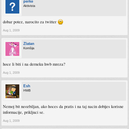
perke
Aktivista
dobar potez, narocito za twitter
Aug 1, 2009
Zlatan
Komšija
hoce li biti i na derneku hwb mreza?
Aug 1, 2009
Esh
HWB
Nemoj bit neozbiljan, ako hoces da pratis i na taj nacin dobijes korisne
informacije, prikljuci se.
Aug 1, 2009