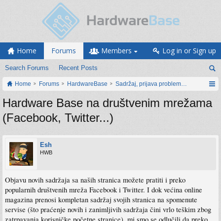
Home
Forums
Members
Log in or Sign up
Search Forums
Recent Posts
Home
Forums
HardwareBase
Sadržaj, prijava problema i prijedlozi
Hardware Base na društvenim mrežama
(Facebook, Twitter...)
Esh
HWB
Objavu novih sadržaja sa naših stranica možete pratiti i preko
popularnih društvenih mreža Facebook i Twitter. I dok većina online
magazina prenosi kompletan sadržaj svojih stranica na spomenute
servise (što praćenje novih i zanimljivih sadržaja čini vrlo teškim zbog
zatrpavanja korisničke početne stranice), mi smo se odlučili da preko