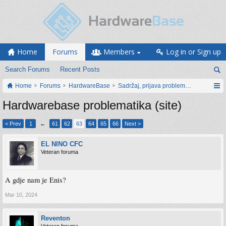
Home
Forums
Members
Log in or Sign up
Search Forums
Recent Posts
Home
Forums
HardwareBase
Sadržaj, prijava problema i prijedlozi
Hardwarebase problematika (site)
< Prev
1
←
61
62
63
64
65
66
Next >
EL NINO CFC
Veteran foruma
A gdje nam je Enis?
Mar 10, 2024
Reventon