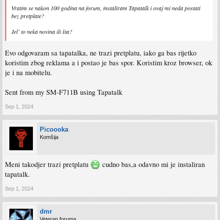
Vratim se nakon 100 godina na forum, instaliram Tapatalk i ovaj mi neda postati
bez pretplate?
Jel’ to neka novina ili šta?
Evo odgovaram sa tapatalka, ne trazi pretplatu, iako ga bas rijetko
koristim zbog reklama a i postao je bas spor. Koristim kroz browser, ok
je i na mobitelu.
Sent from my SM-F711B using Tapatalk
Sep 1, 2024
Picoooka
Komšija
Meni takodjer trazi pretplatu
cudno bas,a odavno mi je instaliran
tapatalk.
Sep 1, 2024
dmr
Veteran foruma