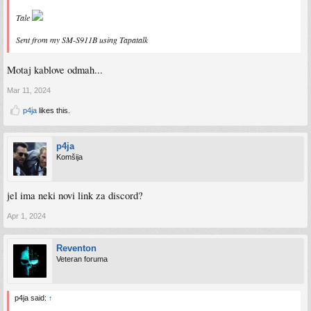
Tale
Sent from my SM-S911B using Tapatalk
Motaj kablove odmah...
Mar 11, 2024
p4ja
likes this.
p4ja
Komšija
jel ima neki novi link za discord?
Apr 1, 2024
Reventon
Veteran foruma
p4ja said:
↑