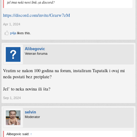
jel ima neki novi link za discord?
https://discord.com/invite/Grarw7zM
Apr 1, 2024
p4ja
likes this.
Alibegovic
Veteran foruma
Vratim se nakon 100 godina na forum, instaliram Tapatalk i ovaj mi
neda postati bez pretplate?
Jel’ to neka novina ili šta?
Sep 1, 2024
selvin
Moderator
Alibegovic said:
↑