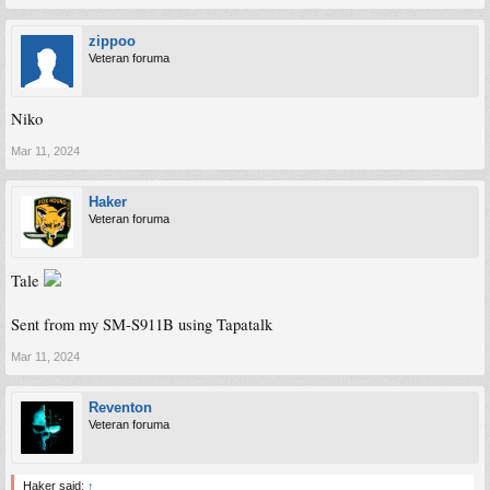
zippoo
Veteran foruma
Niko
Mar 11, 2024
Haker
Veteran foruma
Tale
Sent from my SM-S911B using Tapatalk
Mar 11, 2024
Reventon
Veteran foruma
Haker said:
↑