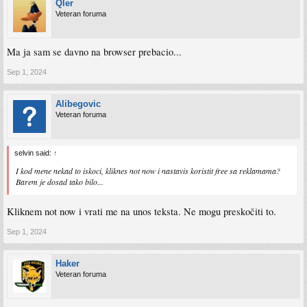
Qler
Veteran foruma
Ma ja sam se davno na browser prebacio...
Sep 1, 2024
Alibegovic
Veteran foruma
selvin said:
↑
I kod mene nekad to iskoci, kliknes not now i nastavis koristit free sa reklamama?
Barem je dosad tako bilo...
Kliknem not now i vrati me na unos teksta. Ne mogu preskočiti to.
Sep 1, 2024
Haker
Veteran foruma