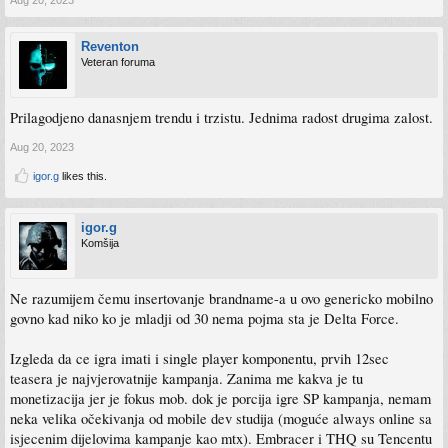
Aug 20, 2023
Reventon
Veteran foruma
Prilagodjeno danasnjem trendu i trzistu. Jednima radost drugima zalost.
Aug 20, 2023
igor.g
likes this.
igor.g
Komšija
Ne razumijem čemu insertovanje brandname-a u ovo genericko mobilno
govno kad niko ko je mladji od 30 nema pojma sta je Delta Force.
Izgleda da ce igra imati i single player komponentu, prvih 12sec
teasera je najvjerovatnije kampanja. Zanima me kakva je tu
monetizacija jer je fokus mob. dok je porcija igre SP kampanja, nemam
neka velika očekivanja od mobile dev studija (moguće always online sa
isjecenim dijelovima kampanje kao mtx). Embracer i THQ su Tencentu