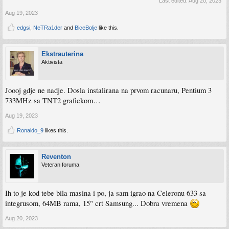
Last edited:
Aug 20, 2023
Aug 19, 2023
edgsi
,
NeTRa1der
and
BiceBolje
like this.
Ekstrauterina
Aktivista
Joooj gdje ne nadje. Dosla instalirana na prvom racunaru, Pentium 3
733MHz sa TNT2 grafickom…
Aug 19, 2023
Ronaldo_9
likes this.
Reventon
Veteran foruma
Ih to je kod tebe bila masina i po, ja sam igrao na Celeronu 633 sa
integrusom, 64MB rama, 15" crt Samsung... Dobra vremena
Aug 20, 2023