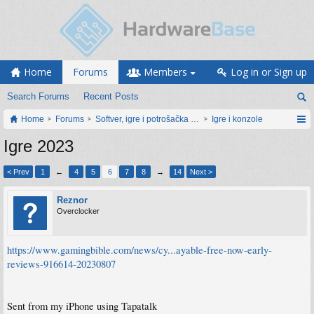
Home
Forums
Members
Log in or Sign up
Search Forums
Recent Posts
Home
Forums
Softver, igre i potrošačka elektronika
Igre i konzole
Igre 2023
< Prev
1
←
4
5
6
7
8
→
14
Next >
Reznor
Overclocker
https://www.gamingbible.com/news/cy...ayable-free-now-early-
reviews-916614-20230807
Sent from my iPhone using Tapatalk