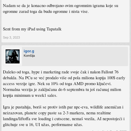
Nadam se da je konacno odbrojano ovim ogromnim igrama koje su
ogromne zarad toga da budu ogromne i nista vise.
Sent from my iPad using Tapatalk
Sep 3, 2023
igor.g
Komšija
Daleko od toga, hype i marketing rade svoje čak i nakon Fallout 76
debakla. Na PCu se već prodalo više od pola miliona kopija 100$ early
access verzije igre. Nek su 10% od toga AMD promo ključevi.
Normalna verzija je zaključana do 6 septembra tu još računaj milion
kopija minimum u week1 sales.
Igra je pustahija, boriš se protiv istih par npc-eva, wildlife anemičan i
neizazovan, planete copy paste sa 2-3 markera, nema realtime
landinga/liftoffa sve loading i cutscene, nemaš vozila, AI nepostojeći i
glitchuje sve u 16, UI užas, performanse užas.