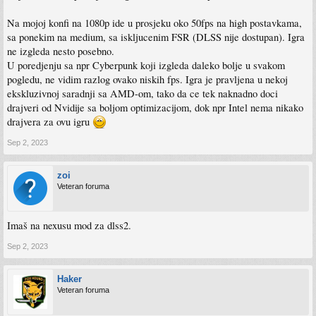
Na mojoj konfi na 1080p ide u prosjeku oko 50fps na high postavkama,
sa ponekim na medium, sa iskljucenim FSR (DLSS nije dostupan). Igra
ne izgleda nesto posebno.
U poredjenju sa npr Cyberpunk koji izgleda daleko bolje u svakom
pogledu, ne vidim razlog ovako niskih fps. Igra je pravljena u nekoj
ekskluzivnoj saradnji sa AMD-om, tako da ce tek naknadno doci
drajveri od Nvidije sa boljom optimizacijom, dok npr Intel nema nikako
drajvera za ovu igru
Sep 2, 2023
zoi
Veteran foruma
Imaš na nexusu mod za dlss2.
Sep 2, 2023
Haker
Veteran foruma