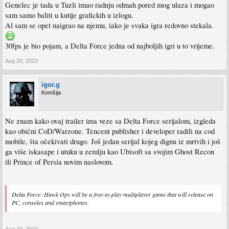
Genelec je tada u Tuzli imao radnju odmah pored mog ulaza i mogao
sam samo baliti u kutije grafickih u izlogu.
Al sam se opet naigrao na njemu, iako je svaka igra redovno stekala.
30fps je bio pojam, a Delta Force jedna od najboljih igri u to vrijeme.
Aug 20, 2023
igor.g
Komšija
Ne znam kako ovaj trailer ima veze sa Delta Force serijalom, izgleda
kao obični CoD/Warzone. Tencent publisher i developer radili na cod
mobile, šta očekivati drugo. Još jedan serijal kojeg dignu iz mrtvih i još
ga više iskasape i utuku u zemlju kao Ubisoft sa svojim Ghost Recon
ili Prince of Persia novim naslovom.
Delta Force: Hawk Ops will be a free-to-play multiplayer game that will release on
PC, consoles and smartphones.