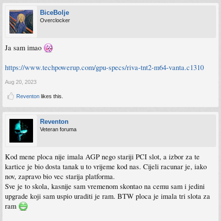
BiceBolje
Overclocker
Ja sam imao
https://www.techpowerup.com/gpu-specs/riva-tnt2-m64-vanta.c1310
Aug 20, 2023
Reventon
likes this.
Reventon
Veteran foruma
Kod mene ploca nije imala AGP nego stariji PCI slot, a izbor za te
kartice je bio dosta tanak u to vrijeme kod nas. Cijeli racunar je, iako
nov, zapravo bio vec starija platforma.
Sve je to skola, kasnije sam vremenom skontao na cemu sam i jedini
upgrade koji sam uspio uraditi je ram. BTW ploca je imala tri slota za
ram