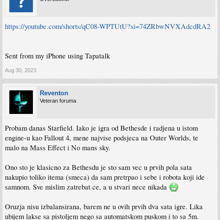
https://youtube.com/shorts/qC08-WPTUtU?si=74ZRbwNVXAdcdRA2
Sent from my iPhone using Tapatalk
Aug 30, 2023
Reventon
Veteran foruma
Probam danas Starfield. Iako je igra od Bethesde i radjena u istom
engine-u kao Fallout 4, mene najvise podsjeca na Outer Worlds, te
malo na Mass Effect i No mans sky.
Ono sto je klasicno za Bethesdu je sto sam vec u prvih pola sata
nakupio toliko itema (smeca) da sam pretrpao i sebe i robota koji ide
samnom. Sve mislim zatrebat ce, a u stvari nece nikada
Oruzja nisu izbalansirana, barem ne u ovih prvih dva sata igre. Lika
ubijem lakse sa pistoljem nego sa automatskom puskom i to sa 5m.