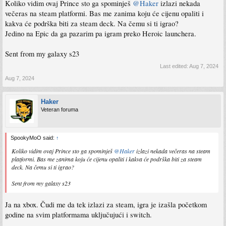
Koliko vidim ovaj Prince sto ga spominješ
@Haker
izlazi nekada
večeras na steam platformi. Bas me zanima koju će cijenu opaliti i
kakva će podrška biti za steam deck. Na čemu si ti igrao?
Jedino na Epic da ga pazarim pa igram preko Heroic launchera.
Sent from my galaxy s23
Last edited:
Aug 7, 2024
Aug 7, 2024
Haker
Veteran foruma
SpookyMoO said:
↑
Koliko vidim ovaj Prince sto ga spominješ
@Haker
izlazi nekada večeras na steam
platformi. Bas me zanima koju će cijenu opaliti i kakva će podrška biti za steam
deck. Na čemu si ti igrao?
Sent from my galaxy s23
Ja na xbox. Čudi me da tek izlazi za steam, igra je izašla početkom
godine na svim platformama uključujući i switch.