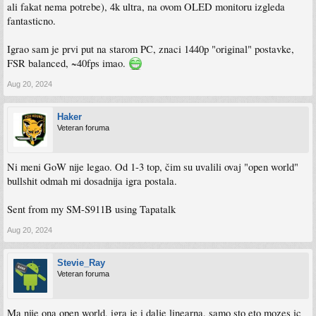
ali fakat nema potrebe), 4k ultra, na ovom OLED monitoru izgleda
fantasticno.
Igrao sam je prvi put na starom PC, znaci 1440p "original" postavke,
FSR balanced, ~40fps imao.
Aug 20, 2024
Haker
Veteran foruma
Ni meni GoW nije legao. Od 1-3 top, čim su uvalili ovaj "open world"
bullshit odmah mi dosadnija igra postala.
Sent from my SM-S911B using Tapatalk
Aug 20, 2024
Stevie_Ray
Veteran foruma
Ma nije ona open world, igra je i dalje linearna, samo sto eto mozes ic