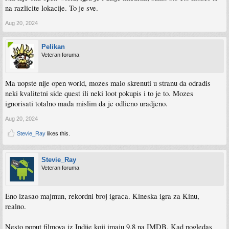
na razlicite lokacije. To je sve.
Aug 20, 2024
Pelikan
Veteran foruma
Ma uopste nije open world, mozes malo skrenuti u stranu da odradis
neki kvalitetni side quest ili neki loot pokupis i to je to. Mozes
ignorisati totalno mada mislim da je odlicno uradjeno.
Aug 20, 2024
Stevie_Ray
likes this.
Stevie_Ray
Veteran foruma
Eno izasao majmun, rekordni broj igraca. Kineska igra za Kinu,
realno.
Nesto poput filmova iz Indije koji imaju 9.8 na IMDB. Kad pogledas