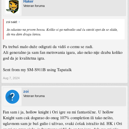
Haker
Veteran foruma
zoi said:
↑
Ja odustao na prvom bossu. Koliko si ga nahvalio sad ću staviti opet da se skida,
da mu dam drugu šansu.
Pa trebaš malo duže odigrati da vidiš o cemu se radi.
Ali generalno ja sam fan metrovania igara, ako neko nije dzaba koliko
god da je kvalitetna igra.
Sent from my SM-S911B using Tapatalk
Aug 7, 2024
zoi
Veteran foruma
Fan sam i ja, hollow knight i Ori igre su mi fantastične. U hollow
Knight sam cak dogurao do onog 107% completion ili tako nešto,
uglavnom sam je baš gulio i uživao, svaki ćošak istražio itd. HK i Ori