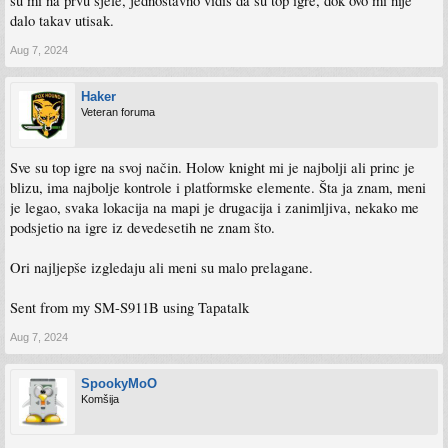
su mi na prvu sjele, jednostavno vidiš da su top igre, dok ovo mi nije
dalo takav utisak.
Aug 7, 2024
Haker
Veteran foruma
Sve su top igre na svoj način. Holow knight mi je najbolji ali princ je
blizu, ima najbolje kontrole i platformske elemente. Šta ja znam, meni
je legao, svaka lokacija na mapi je drugacija i zanimljiva, nekako me
podsjetio na igre iz devedesetih ne znam što.
Ori najljepše izgledaju ali meni su malo prelagane.
Sent from my SM-S911B using Tapatalk
Aug 7, 2024
SpookyMoO
Komšija