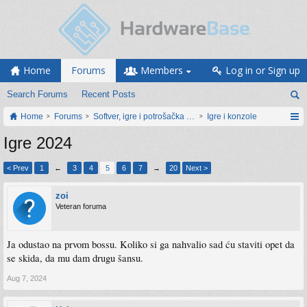
Home
Forums
Members
Log in or Sign up
Search Forums
Recent Posts
Home
Forums
Softver, igre i potrošačka elektronika
Igre i konzole
Igre 2024
< Prev
1
←
3
4
5
6
7
→
20
Next >
zoi
Veteran foruma
Ja odustao na prvom bossu. Koliko si ga nahvalio sad ću staviti opet da
se skida, da mu dam drugu šansu.
Aug 7, 2024