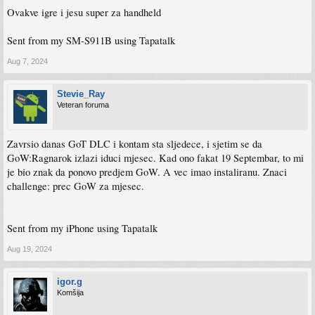
Ovakve igre i jesu super za handheld
Sent from my SM-S911B using Tapatalk
Aug 7, 2024
Stevie_Ray
Veteran foruma
Zavrsio danas GoT DLC i kontam sta sljedece, i sjetim se da
GoW:Ragnarok izlazi iduci mjesec. Kad ono fakat 19 Septembar, to mi
je bio znak da ponovo predjem GoW. A vec imao instaliranu. Znaci
challenge: prec GoW za mjesec.
Sent from my iPhone using Tapatalk
Aug 19, 2024
igor.g
Komšija