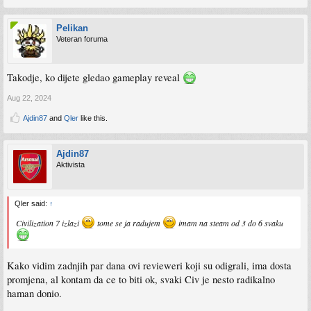
Pelikan
Veteran foruma
Takodje, ko dijete gledao gameplay reveal
Aug 22, 2024
Ajdin87
and
Qler
like this.
Ajdin87
Aktivista
Qler said:
↑
Civilization 7 izlazi
tome se ja radujem
imam na steam od 3 do 6 svaku
Kako vidim zadnjih par dana ovi revieweri koji su odigrali, ima dosta
promjena, al kontam da ce to biti ok, svaki Civ je nesto radikalno
haman donio.