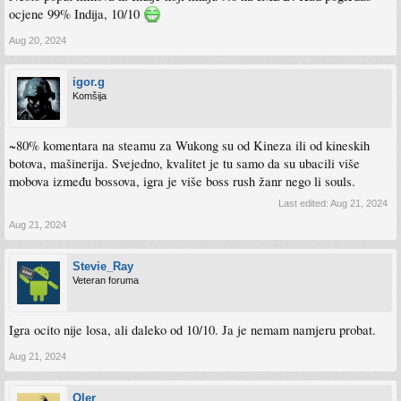
ocjene 99% Indija, 10/10
Aug 20, 2024
igor.g
Komšija
~80% komentara na steamu za Wukong su od Kineza ili od kineskih
botova, mašinerija. Svejedno, kvalitet je tu samo da su ubacili više
mobova između bossova, igra je više boss rush žanr nego li souls.
Last edited:
Aug 21, 2024
Aug 21, 2024
Stevie_Ray
Veteran foruma
Igra ocito nije losa, ali daleko od 10/10. Ja je nemam namjeru probat.
Aug 21, 2024
Qler