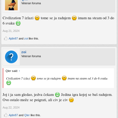
Veteran foruma
Civilization 7 izlazi
tome se ja radujem
imam na steam od 3 do
6 svaku
Aug 21, 2024
Ajdin87
and
zoi
like this.
zoi
Veteran foruma
Qler said:
↑
Civilization 7 izlazi
tome se ja radujem
imam na steam od 3 do 6 svaku
Joj i ja sam gledao, jedva čekam
Jedina igra kojoj se baš radujem.
Ovo ostalo može se poigrati, ali civ je civ
Aug 22, 2024
Ajdin87
and
Qler
like this.