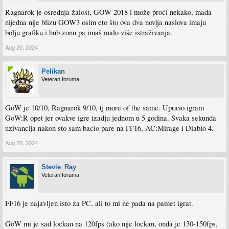
Ragnarok je osrednja žalost, GOW 2018 i može proći nekako, mada
nijedna nije blizu GOW3 osim eto što ova dva novija naslova imaju
bolju grafiku i hub zonu pa imaš malo više istraživanja.
Aug 20, 2024
Pelikan
Veteran foruma
GoW je 10/10, Ragnarok 9/10, tj more of the same. Upravo igram
GoW:R opet jer ovakve igre izadju jednom u 5 godina. Svaka sekunda
uzivancija nakon sto sam bacio pare na FF16, AC:Mirage i Diablo 4.
Aug 20, 2024
Stevie_Ray
Veteran foruma
FF16 je najavljen isto za PC, ali to mi ne pada na pamet igrat.
GoW mi je sad lockan na 120fps (ako nije lockan, onda je 130-150fps,