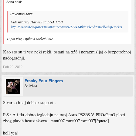
Sena said:
Reventon said:
Vidi stvarno, Haswell sa LGA 1150
http://www.theinquirer.net/inquirer/news/2124146/intel-s-haswell-chip-socket
U pm vise, i njihovi socketi i sve.
Kao sto su ti vec neki rekli, ostani na x58 i nerazmisljaj o bezpotrebnoj
nadogradnji.
Feb 22, 2012
Franky Four Fingers
Aktivista
Stvarno imaj dobbar support..
P.S.: A i fkt dobro izgledaju na ovoj Asus P8Z68-V PRO/Gen3 ploci
zbog plavih heatsink-ova.. :smt007 :smt007 :smt007[/quote]
hell yea!