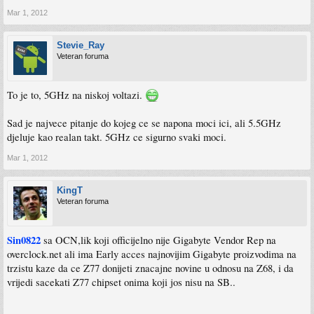
Mar 1, 2012
Stevie_Ray
Veteran foruma
To je to, 5GHz na niskoj voltazi.
Sad je najvece pitanje do kojeg ce se napona moci ici, ali 5.5GHz
djeluje kao realan takt. 5GHz ce sigurno svaki moci.
Mar 1, 2012
KingT
Veteran foruma
Sin0822
sa OCN,lik koji officijelno nije Gigabyte Vendor Rep na
overclock.net ali ima Early acces najnovijim Gigabyte proizvodima na
trzistu kaze da ce Z77 donijeti znacajne novine u odnosu na Z68, i da
vrijedi sacekati Z77 chipset onima koji jos nisu na SB..