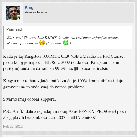
KingT
Veteran foruma
Pionir said:
King, onaj Kingston Blue D3/1600 je cudo, ma radi imam osjecaj sa svakom
plocom i procesorom
(Cool man
)
Kada je taj Kingston 1600MHz CL9 4GB x 2 radio na P5QC,znaci
ploca kojoj je najnoviji BIOS iz 2009 (kada ovaj Kingston nije ni
postojao) onda ce da radi sa 99,9% novijih ploca na trzistu..
Kingston je to buraz,kada oni kazu da je 100% kompatibilna i daju
garanciju na to onda znaj da nemas problema..
Stvarno imaj dobbar support..
P.S.: A i fkt dobro izgledaju na ovoj Asus P8Z68-V PRO/Gen3 ploci
zbog plavih heatsink-ova.. :smt007 :smt007 :smt007
Feb 22, 2012