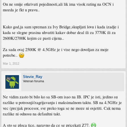
On ne smije otkrivati pojedinosti,ali lik ima visok rating na OCN i
mozda je fkt u pravu..
Kako god,ja sam spreman za Ivy Bridge,skupljati lovu i kada izadje i
kada se slegne prasina uhvatiti kakav dobar deal ili za 3770K ili za
2600K/2700K kojim ce pasti cijena..
Za sada ovaj 2500K @ 4.5GHz je i vise nego dovoljan za moje
potrebe..
Mar 1, 2012
Stevie_Ray
Veteran foruma
Ne vidim zasto bi bilo ko sa SB-om isao na IB. IPC je isti, jedino su
razlike u potrosnji/zagrijavanju i maksimalnom taktu. SB na 4.5GHz je
vec (pre)jak procesor, sve preko toga se ne moze ni osjetiti. Cak nema
razlike ni odnosu na defaultni takt.
A sto se ploca tice, naravno da ce se pricekati Z77.