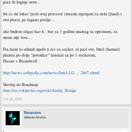
para ili kupuje novo...
bit ce mi lakse rjesit ovaj procesor (mozda mjenjam za neki Quad) i
ovu plocu, pa lagano poslije...
ako budem stigao kao ti , bar za 1 godinu unatrag sa opremom, za
mene nije lose...
Da,meni to odmah upalo u oci za socket, al pazi ovo, Intel (haman)
planira po dvije "porodice" lansirat sa po 1 socketom,
Hasan + Broadwell :
http://news.softpedia.com/news/Intel-LG ... 2467.shtml
Skrolaj do Roadmap
http://en.wikipedia.org/wiki/Sandy_Bridge
Feb 22, 2012
Reventon
Veteran foruma