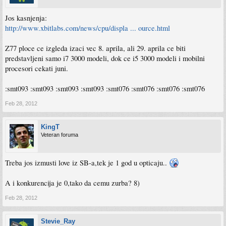
Jos kasnjenja:
http://www.xbitlabs.com/news/cpu/displa ... ource.html
Z77 ploce ce izgleda izaci vec 8. aprila, ali 29. aprila ce biti
predstavljeni samo i7 3000 modeli, dok ce i5 3000 modeli i mobilni
procesori cekati juni.
:smt093 :smt093 :smt093 :smt093 :smt076 :smt076 :smt076 :smt076
Feb 28, 2012
KingT
Veteran foruma
Treba jos izmusti love iz SB-a,tek je 1 god u opticaju..
A i konkurencija je 0,tako da cemu zurba? 8)
Feb 28, 2012
Stevie_Ray