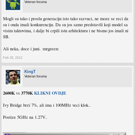
Veteran foruma
Mogli su tako i proslu generaciju isto tako razvuci, ne moze se reci da
su i onda imali konkurenciju. Da su jos samo predstavili koji model sa
visim taktovima, i dalje bi crpili istu arhitekturu i ne bismo jos imali ni
SB.
Ali neka, doce i juni. :mrgreen:
Feb 28, 2012
KingT
Veteran foruma
2600K
3770K
KLIKNI OVDJE
vs
Ivy Bridge brzi 7%, ali ima i 100MHz veci klok..
Postize 5GHz na 1.27V..