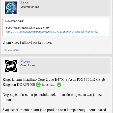
Sena
Veteran foruma
Reventon said:
Vidi stvarno, Haswell sa LGA 1150
http://www.theinquirer.net/inquirer/news/2124146/intel-s-haswell-chip-socket
U pm vise, i njihovi socketi i sve.
Feb 22, 2012
Pionir
Overclocker
King, ja sam instalirao Core 2 duo E4700 + Asus P5G41T-LE x 8 gb
Kingston DDR3/1600
haos radi
Dog napisa da nema jos nafake cekat, bar do 6 mjeseca ...a ja bez
racunara...
Svoj "stari" racunar sam jako prodao i to u kompenzaciji, nema narod