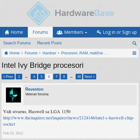
Home
Forums
Members
Log in or Sign up
Search Forums
Recent Posts
Home
Forums
Hardver
Procesori, RAM, matične ploče i grafičke karti
Intel Ivy Bridge procesori
< Prev
1
←
4
5
6
7
8
→
36
Next >
Reventon
Veteran foruma
Vidi stvarno, Haswell sa LGA 1150
http://www.theinquirer.net/inquirer/news/2124146/intel-s-haswell-chip-
socket
Feb 22, 2012