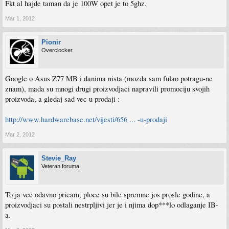
Fkt al hajde taman da je 100W opet je to 5ghz.
Mar 1, 2012
Pionir
Overclocker
Google o Asus Z77 MB i danima nista (mozda sam fulao potragu-ne
znam), mada su mnogi drugi proizvodjaci napravili promociju svojih
proizvoda, a gledaj sad vec u prodaji :
http://www.hardwarebase.net/vijesti/656 ... -u-prodaji
Mar 2, 2012
Stevie_Ray
Veteran foruma
To ja vec odavno pricam, ploce su bile spremne jos prosle godine, a
proizvodjaci su postali nestrpljivi jer je i njima dop***lo odlaganje IB-
a.