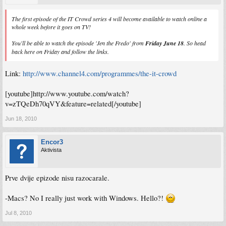
The first episode of the IT Crowd series 4 will become available to watch online a
whole week before it goes on TV!
You'll be able to watch the episode 'Jen the Fredo' from
Friday June 18
. So head
back here on Friday and follow the links.
Link:
http://www.channel4.com/programmes/the-it-crowd
[youtube]http://www.youtube.com/watch?
v=zTQeDh70qVY&feature=related[/youtube]
Jun 18, 2010
Encor3
Aktivista
Prve dvije epizode nisu razocarale.
-Macs? No I really just work with Windows. Hello?!
Jul 8, 2010