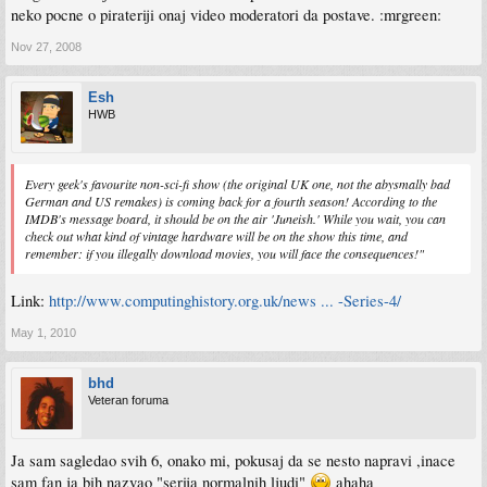
neko pocne o pirateriji onaj video moderatori da postave. :mrgreen:
Nov 27, 2008
Esh
HWB
Every geek's favourite non-sci-fi show (the original UK one, not the abysmally bad
German and US remakes) is coming back for a fourth season! According to the
IMDB's message board, it should be on the air 'Juneish.' While you wait, you can
check out what kind of vintage hardware will be on the show this time, and
remember: if you illegally download movies, you will face the consequences!"
Link:
http://www.computinghistory.org.uk/news ... -Series-4/
May 1, 2010
bhd
Veteran foruma
Ja sam sagledao svih 6, onako mi, pokusaj da se nesto napravi ,inace
sam fan ja bih nazvao "serija normalnih ljudi"
ahaha