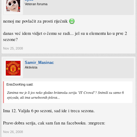
Veteran foruma
nemoj me povlačit za prosti riječnik
danas već idem vidjet o čemu se radi... jel su u elementu ko u prve 2
sezone?
Nov 25, 2008
Samir_Masinac
Aktivista
EnisDonKing said:
Zanima me je li jos neko gledao britansku seriju "IT Crowd"? Snimili su samo 6
epizoda, ali ima urnebesnih folova...
Ima 12. Valjda 6 po sezoni, sad ide i treca sezona.
Pravo dobra serija, cak sam fan na facebooku. :mrgreen:
Nov 26, 2008