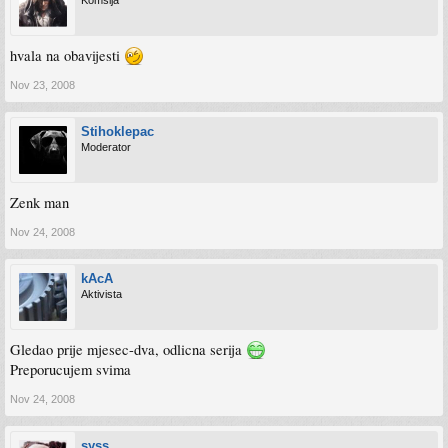
Komšija
hvala na obavijesti
Nov 23, 2008
Stihoklepac
Moderator
Zenk man
Nov 24, 2008
kAcA
Aktivista
Gledao prije mjesec-dva, odlicna serija
Preporucujem svima
Nov 24, 2008
syss