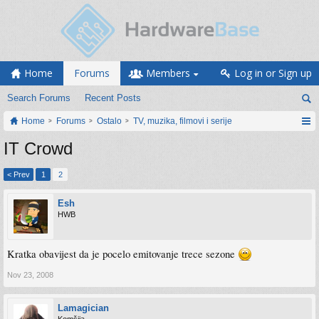
Home
Forums
Members
Log in or Sign up
Search Forums
Recent Posts
Home
Forums
Ostalo
TV, muzika, filmovi i serije
IT Crowd
< Prev
1
2
Esh
HWB
Kratka obavijest da je pocelo emitovanje trece sezone
Nov 23, 2008
Lamagician