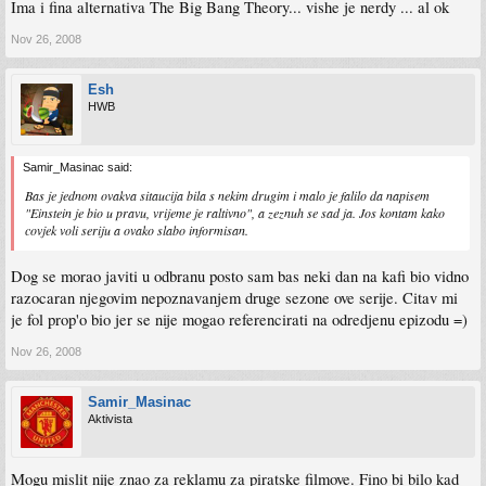
Ima i fina alternativa The Big Bang Theory... vishe je nerdy ... al ok
Nov 26, 2008
Esh
HWB
Samir_Masinac said:
Bas je jednom ovakva sitaucija bila s nekim drugim i malo je falilo da napisem
"Einstein je bio u pravu, vrijeme je raltivno", a zeznuh se sad ja. Jos kontam kako
covjek voli seriju a ovako slabo informisan.
Dog se morao javiti u odbranu posto sam bas neki dan na kafi bio vidno
razocaran njegovim nepoznavanjem druge sezone ove serije. Citav mi
je fol prop'o bio jer se nije mogao referencirati na odredjenu epizodu =)
Nov 26, 2008
Samir_Masinac
Aktivista
Mogu mislit nije znao za reklamu za piratske filmove. Fino bi bilo kad