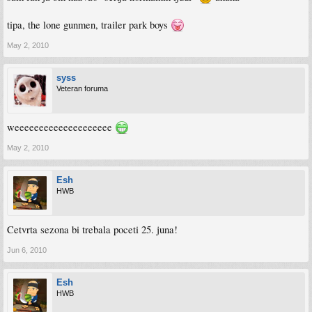
tipa, the lone gunmen, trailer park boys
May 2, 2010
syss
Veteran foruma
weeeeeeeeeeeeeeeeeeee
May 2, 2010
Esh
HWB
Cetvrta sezona bi trebala poceti 25. juna!
Jun 6, 2010
Esh
HWB