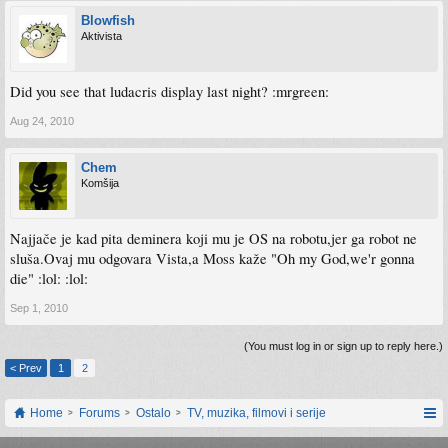
Blowfish
Aktivista
Did you see that ludacris display last night? :mrgreen:
Aug 24, 2010
Chem
Komšija
Najjače je kad pita deminera koji mu je OS na robotu,jer ga robot ne
sluša.Ovaj mu odgovara Vista,a Moss kaže "Oh my God,we'r gonna
die" :lol: :lol:
Sep 1, 2010
(You must log in or sign up to reply here.)
< Prev
1
2
Home
Forums
Ostalo
TV, muzika, filmovi i serije