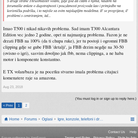
S druge strane Thrustmaster volani, gdje god da čitam o njima, naiđem na
forumaške ankete o dugotrajnosti i pouzdanosti proizvoda kao i primjedbe na
korisničku podršku, i to najviše sa ovim najskupljim modelima. Il' se pregrijava, il'
problemi s centriranjem, itd...
Imao T500 i nikad nikavih problema. Sad imam T300 Alcantara
Edition vec jedno 2 godine, opet ni najmanjeg problema. Fazon je ne
drzati FBB na 100% (da ti chupa ruke), jer tu postoji i ogromni FBB
clipping gdje se gube FBB 'detalji', ja FBB drzim negdje na 30-50
(ovisno o igri), sasvim dovoljno jak fbb, nema clippinga, a ne haba
motor i komponente konstantno.
E TX volan/baza je na pocetku stvarno imala problema citajuci
komenatere raje sa amazona.
Aug 23, 2018
(You must log in or sign up to reply here.)
< Prev
1
2
Home
Forums
Oglasi
Igre, konzole, telefoni i drugi gadgeti
Contact Us
Help
Forum software by XenForo
Terms and Rules
Privacy Policy
Style by Arty