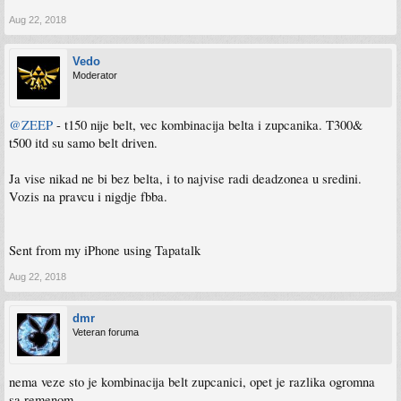
Aug 22, 2018
Vedo
Moderator
@ZEEP
- t150 nije belt, vec kombinacija belta i zupcanika. T300&
t500 itd su samo belt driven.
Ja vise nikad ne bi bez belta, i to najvise radi deadzonea u sredini.
Vozis na pravcu i nigdje fbba.
Sent from my iPhone using Tapatalk
Aug 22, 2018
dmr
Veteran foruma
nema veze sto je kombinacija belt zupcanici, opet je razlika ogromna
sa remenom.