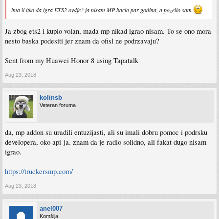
ima li itko da igra ETS2 ovdje? ja nisam MP bacio par godina, a pozelio sam
Ja zbog ets2 i kupio volan, mada mp nikad igrao nisam. To se ono mora
nesto baska podesiti jer znam da ofisl ne podrzavaju?
Sent from my Huawei Honor 8 using Tapatalk
Aug 23, 2018
kolinsb
Veteran foruma
da, mp addon su uradili entuzijasti, ali su imali dobru pomoc i podrsku
developera, oko api-ja. znam da je radio solidno, ali fakat dugo nisam
igrao.
https://truckersmp.com/
Aug 23, 2018
anel007
Komšija