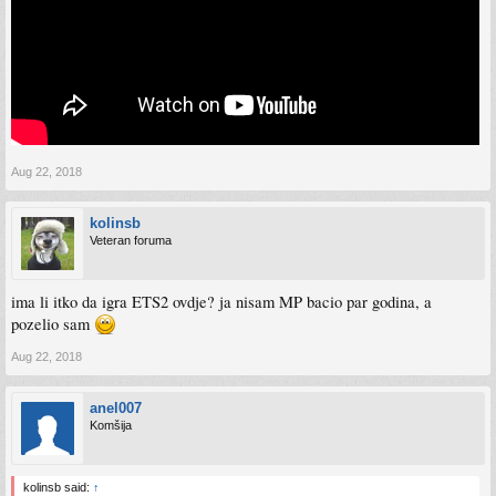
Aug 22, 2018
kolinsb
Veteran foruma
ima li itko da igra ETS2 ovdje? ja nisam MP bacio par godina, a
pozelio sam
Aug 22, 2018
anel007
Komšija
kolinsb said:
↑