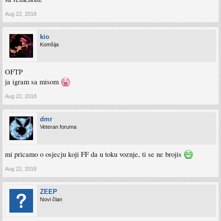
Aug 22, 2018
kio
Komšija
OFTP
ja igram sa misom
Aug 22, 2018
dmr
Veteran foruma
mi pricamo o osjecju koji FF da u toku voznje, ti se ne brojis
Aug 22, 2018
ZEEP
Novi član