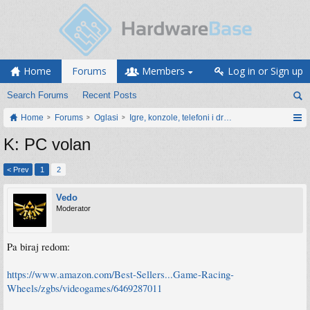
Home
Forums
Members
Log in or Sign up
Search Forums
Recent Posts
Home
Forums
Oglasi
Igre, konzole, telefoni i drugi gadgeti
K: PC volan
< Prev
1
2
Vedo
Moderator
Pa biraj redom:
https://www.amazon.com/Best-Sellers...Game-Racing-
Wheels/zgbs/videogames/6469287011