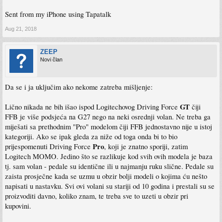
Sent from my iPhone using Tapatalk
Aug 21, 2018
ZEEP
Novi član
Da se i ja uključim ako nekome zatreba mišljenje:
GT
Lično nikada ne bih išao ispod Logitechovog Driving Force
čiji
FFB je više podsjeća na G27 nego na neki osrednji volan. Ne treba ga
miješati sa prethodnim "Pro" modelom čiji FFB jednostavno nije u istoj
kategoriji. Ako se ipak gleda za niže od toga onda bi to bio
Pro
prijespomenuti Driving Force
, koji je znatno sporiji, zatim
Logitech MOMO. Jedino što se razlikuje kod svih ovih modela je baza
tj. sam volan - pedale su identične ili u najmanju ruku slične. Pedale su
zaista prosječne kada se uzmu u obzir bolji modeli o kojima ću nešto
napisati u nastavku. Svi ovi volani su stariji od 10 godina i prestali su se
proizvoditi davno, koliko znam, te treba sve to uzeti u obzir pri
kupovini.