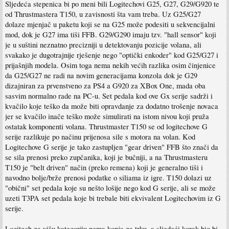
Sljedeća stepenica bi po meni bili Logitechovi G25, G27, G29/G920 te
od Thrustmastera T150, u zavisnosti šta vam treba. Uz G25/G27
dolaze mjenjač u paketu koji se na G25 može podesiti u sekvencijalni
mod, dok je G27 ima tiši FFB. G29/G290 imaju tzv. "hall sensor" koji
je u suštini neznatno precizniji u detektovanju pozicije volana, ali
svakako je dugotrajnije rješenje nego "optički enkoder" kod G25/G27 i
prijašnjih modela. Osim toga nema nekih većih razlika osim činjenice
da G25/G27 ne radi na novim generacijama konzola dok je G29
dizajniran za prvenstveno za PS4 a G920 za XBox One, mada oba
sasvim normalno rade na PC-u. Set pedala kod ove Gx serije sadrži i
kvačilo koje teško da može biti opravdanje za dodatno trošenje novaca
jer se kvačilo inače teško može simulirati na istom nivou koji pruža
ostatak komponenti volana. Thrustmaster T150 se od logitechove G
serije razlikuje po načinu prijenosa sile s motora na volan. Kod
Logitechove G serije je tako zastupljen "gear driven" FFB što znači da
se sila prenosi preko zupčanika, koji je bučniji, a na Thrustmasteru
T150 je "belt driven" način (preko remena) koji je generalno tiši i
navodno bolje/brže prenosi podatke o siliama iz igre. T150 dolazi uz
"obični" set pedala koje su nešto lošije nego kod G serije, ali se može
uzeti T3PA set pedala koje bi trebale biti ekvivalent Logitechovim iz G
serije.
Logitech za višu kategoriju nema konja za trku, a sljedeći korak bio bi