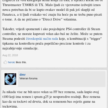
Thrustmaster T300RS ili TX. Malo ljudi će vjerovatno izdvojiti iznos
novca potreban da bi se kupio ovakav model ili pak još skuplji od
Fanateca, a ti ljudi svakako već znaju šta hoće pa ne treba puno pisati
o tome. A da ne pričamo o "Direct Drive" volanima.
Također, vrijedi spomenuti i ako posjedujete PS4 controller ili Steam
controller, ne morate kupovati volan ako baš ne želite. Može se putem
Steama podesiti
žiroskopski način rada
koje, u kombinaciji s "trigger"
tipkama na kontrolleru pruža poprilično precizne kontrole i za
najzahtjevnije simulacije.
Aug 22, 2018
heroic
likes this.
dmr
Veteran foruma
Ja nikada vise ne bih uzeo volan sa FF bez remena, sada kupio ovaj
t100 koji ima remen i spram g25 je neuporedivo realniji. Bez remena
kao da su tockovi od drveta, dok sa remenom bas osjetis gume na
tockovima.