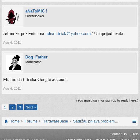
aNaToMiC !
Overclocker
Jel moze pozivnica na
adnan.trick@yahoo.com
? Unaprijed hvala
Aug 4, 2011
Dog_Father
Moderator
Mislim da ti treba Google account.
Aug 4, 2011
(You must log in or sign up to reply here.)
1
2
3
Next >
Home
Forums
HardwareBase
Sadržaj, prijava problema i prijedlozi
Contact Us
Help
Forum software by XenForo
Terms and Rules
Privacy Policy
Style by Arty