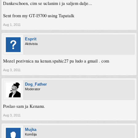
Dankeschoen, cim se uclanim i ja saljem dalje...
Sent from my GT-I5700 using Tapatalk
Aug 1, 2011
Esprit
Aktivista
Mozel pozivnica na kenan.spahic27 pa ludo a gmail . com
Aug 3, 2011
Dog_Father
Moderator
Poslao sam ja Kenanu.
Aug 3, 2011
Mujka
Komšija