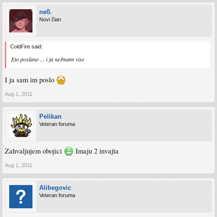
ne0.
Novi član
ColdFire said:
Eto poslano ... i ja neJmam vise
I ja sam im poslo
Aug 1, 2011
Pelikan
Veteran foruma
Zahvaljujem obojici
Imaju 2 invajta
Aug 1, 2011
Alibegovic
Veteran foruma