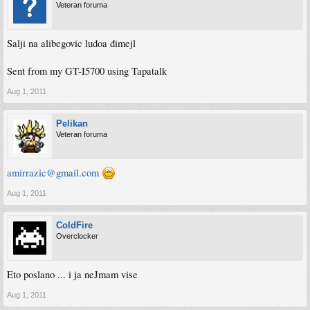
Veteran foruma
Salji na alibegovic ludoa đimejl
Sent from my GT-I5700 using Tapatalk
Aug 1, 2011
Pelikan
Veteran foruma
amirrazic@gmail.com
Aug 1, 2011
ColdFire
Overclocker
Eto poslano ... i ja neJmam vise
Aug 1, 2011