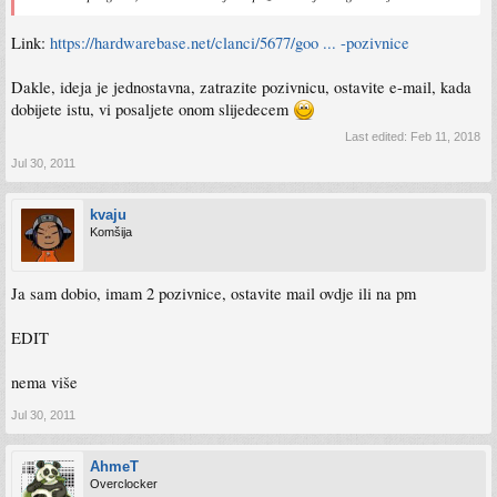
Link:
https://hardwarebase.net/clanci/5677/goo ... -pozivnice
Dakle, ideja je jednostavna, zatrazite pozivnicu, ostavite e-mail, kada
dobijete istu, vi posaljete onom slijedecem
Last edited:
Feb 11, 2018
Jul 30, 2011
kvaju
Komšija
Ja sam dobio, imam 2 pozivnice, ostavite mail ovdje ili na pm
EDIT
nema više
Jul 30, 2011
AhmeT
Overclocker