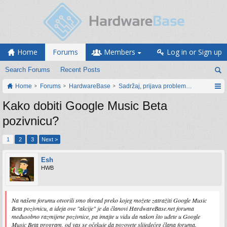
Home
Forums
Members
Log in or Sign up
Search Forums
Recent Posts
Home
Forums
HardwareBase
Sadržaj, prijava problema i prijedlozi
Kako dobiti Google Music Beta
pozivnicu?
1
2
3
Next >
Esh
HWB
Na našem forumu otvorili smo thread preko kojeg možete zatražiti Google Music
Beta pozivnicu, a ideja ove "akcije" je da članovi HardwareBase.net foruma
međusobno razmijene pozivnice, pa imajte u vidu da nakon što uđete u Google
Music Beta program, od vas se očekuje da pozovete slijedećeg člana foruma.