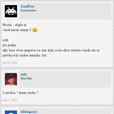
ColdFire
Overclocker
Hvala , stiglo je
i kod mene imaju 2
edit
jos jedna
nije losa stvar pogotvo za one koji cesto dizu sistem i neda im se
prebacivat stalno muzika :lol:
Jul 31, 2011
ne0.
Novi član
2 invitea ! kome treba ?
Aug 1, 2011
Alibegovic