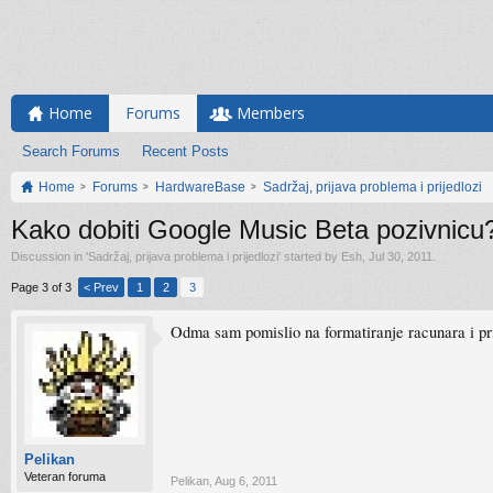
Home
Forums
Members
Search Forums
Recent Posts
Home
Forums
HardwareBase
Sadržaj, prijava problema i prijedlozi
Kako dobiti Google Music Beta pozivnicu
Discussion in '
Sadržaj, prijava problema i prijedlozi
' started by
Esh
,
Jul 30, 2011
.
Page 3 of 3
< Prev
1
2
3
Odma sam pomislio na formatiranje racunara i pr
Pelikan
Veteran foruma
Pelikan
,
Aug 6, 2011