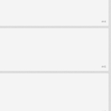
#44
#45