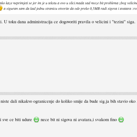
ako kaze neprimjeti se jer im je u tekstu a ovo u slici.mada sad moze bit problema zbog velici
a siguran sam da kad jednu stranicu otvorite da ode preko 0,5MB radi sigova i avatara :rol
. U toku dana administracija ce dogovoriti pravila o velicini i "tezini" siga.
iste dali nikakvo ogranicenje do koliko smije da bude sig.ja bih stavio oko 
i sve ce biti udure
nece bit ni sigova ni avatara,i svakom fino