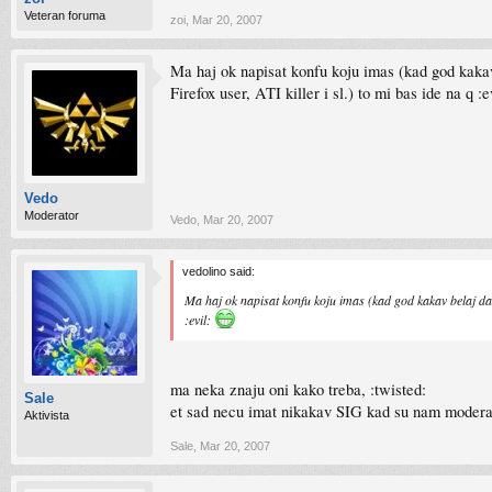
Veteran foruma
zoi
,
Mar 20, 2007
Ma haj ok napisat konfu koju imas (kad god kakav b
Firefox user, ATI killer i sl.) to mi bas ide na q :e
Vedo
Moderator
Vedo
,
Mar 20, 2007
vedolino said:
Ma haj ok napisat konfu koju imas (kad god kakav belaj da pri
:evil:
ma neka znaju oni kako treba, :twisted:
Sale
et sad necu imat nikakav SIG kad su nam moderat
Aktivista
Sale
,
Mar 20, 2007