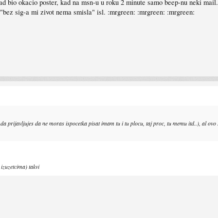
ad bio okacio poster, kad na msn-u u roku 2 minute samo beep-nu neki mail. J
a "bez sig-a mi zivot nema smisla" isl. :mrgreen: :mrgreen: :mrgreen:
prijavljujes da ne moras ispocetka pisat imam tu i tu plocu, taj proc, tu memu itd..), al ovo sto 
izuzetcima) takvi