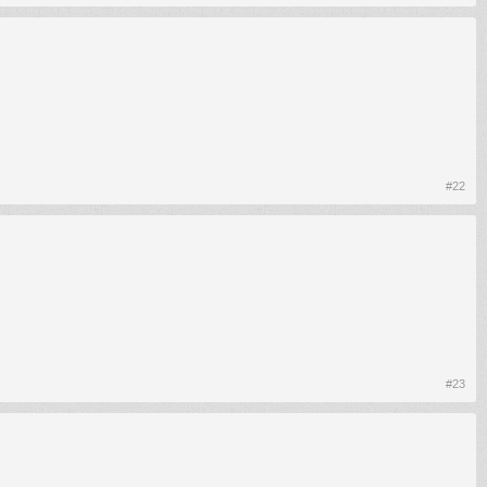
#22
#23