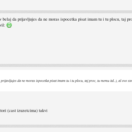
elaj da prijavljujes da ne moras ispocetka pisat imam tu i tu plocu, taj proc
vil:
javljujes da ne moras ispocetka pisat imam tu i tu plocu, taj proc, tu memu itd..), al ovo sto st
ori (cast izuzetcima) takvi