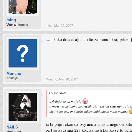
ming
Veteran foruma
ming
,
Mar 20, 2007
....nikako druze, ajd stavite zabranu i kraj price,
Moncho
Komšija
Moncho
,
Mar 20, 2007
zoi mc said:
ugledajte se na moj sig
a meni nesmeta,ima kod nekih ista velicina siga samo sto k
sigove jos kad ima neka slikica ihihi ode to malo poduze
ja bi prije rekao da tvoj nema smisla nego ovi kil
NAILS
pa tvoj zauzima 223 kb.. zamisli koliko se to ucit
Moderator