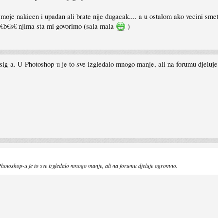
i moje nakicen i upadan ali brate nije dugacak.... a u ostalom ako vecini sme
j€b€s€ njima sta mi govorimo (sala mala
)
 sig-a. U Photoshop-u je to sve izgledalo mnogo manje, ali na forumu djeluj
 Photoshop-u je to sve izgledalo mnogo manje, ali na forumu djeluje ogromno.