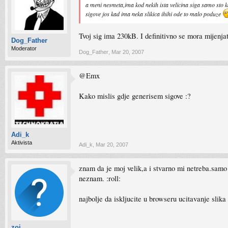
a meni nesmeta,ima kod nekih ista velicina siga samo sto k
sigove jos kad ima neka slikica ihihi ode to malo poduze
Tvoj sig ima 230kB. I definitivno se mora mijenjati
Dog_Father
Moderator
Dog_Father
,
Mar 20, 2007
@Emx
Kako mislis gdje generisem sigove :?
Adi_k
Aktivista
Adi_k
,
Mar 20, 2007
znam da je moj velik,a i stvarno mi netreba.samo n
neznam. :roll:
najbolje da iskljucite u browseru ucitavanje slika 
zoi