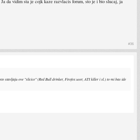
a da vidim sta je cojk kaze razvlacis forum, sto je i bio slucaj, ja
#36
stavljaju ove "slicice" (Red Bull drinker, Firefox user, ATI killer i sl.) to mi bas ide