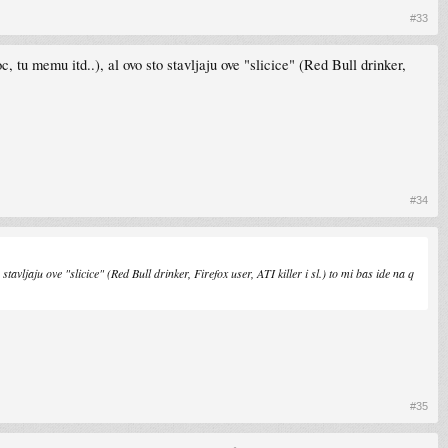
#33
, tu memu itd..), al ovo sto stavljaju ove "slicice" (Red Bull drinker,
#34
avljaju ove "slicice" (Red Bull drinker, Firefox user, ATI killer i sl.) to mi bas ide na q
#35