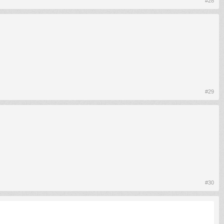
#28
#29
#30