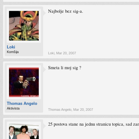
Najbolje bez sig-a.
Loki
Komšija
Loki
,
Mar 20, 2007
Smeta li moj sig ?
Thomas Angelo
Aktivista
Thomas Angelo
,
Mar 20, 2007
25 postova stane na jednu stranicu topica, sad zam