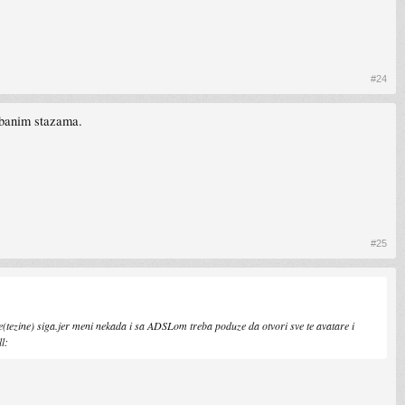
#24
tabanim stazama.
#25
ne(tezine) siga.jer meni nekada i sa ADSLom treba poduze da otvori sve te avatare i
l: