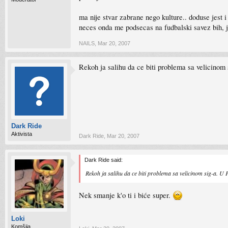
ma nije stvar zabrane nego kulture.. doduse jest 
neces onda me podsecas na fudbalski savez bih, 
NAILS
,
Mar 20, 2007
Rekoh ja salihu da ce biti problema sa velicinom
Dark Ride
Aktivista
Dark Ride
,
Mar 20, 2007
Dark Ride said:
Rekoh ja salihu da ce biti problema sa velicinom sig-a. U
Nek smanje k'o ti i biće super.
Loki
Komšija