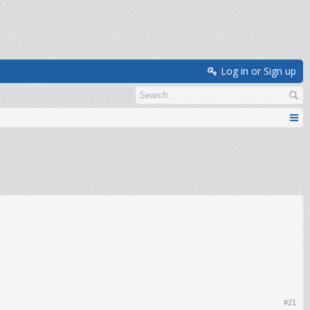
Log in or Sign up
#21