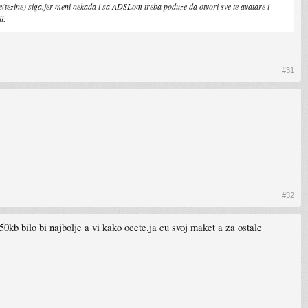
ne(tezine) siga.jer meni nekada i sa ADSLom treba poduze da otvori sve te avatare i
l:
#31
#32
50kb bilo bi najbolje a vi kako ocete.ja cu svoj maket a za ostale