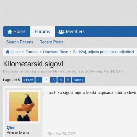
Home
Forums
Members
Search Forums
Recent Posts
Home
Forums
HardwareBase
Sadržaj, prijava problema i prijedlozi
Kilometarski sigovi
Discussion in '
Sadržaj, prijava problema i prijedlozi
' started by
ming
,
Mar 19, 2007
.
Page 2 of 5
< Prev
1
2
3
4
5
Next >
ma ti su sigovi mjera konfa napisana sitnim slovi
Qler
Veteran foruma
Qler
,
Mar 20, 2007