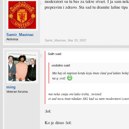
moderatori su tu bas za takve stvari. I ja sam nek
prepravim i zdravo. Sta sad tu dramite lafine tip
Samir_Masinac
Aktivista
Samir_Masinac
,
Mar 20, 2007
Salih said:
vedolino said:
Ma haj ok napisat konfu koju imas (kad god kakav belaj da 
na q :evil:
ming
Veteran foruma
ma neka znaju oni kako treba, :twisted:
et sad necu imat nikakav SIG kad su nam moderatori (cast 
:lol:
Ko je dirao :lol: