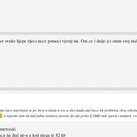
 jer ovako lijepe rijeci nece pomoci vjeruj mi. Oni ce i dalje ici onim svoj u
ako kaze neprimjeti se jer im je u tekstu a ovo u slici.mada sad moze bit problema zbog velici
a siguran sam da kad jednu stranicu otvorite da ode preko 0,5MB radi sigova i avatara :rol
ometraski
aca na dial up-u a kod njega je 82 kb