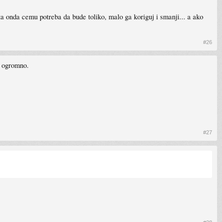
ta onda cemu potreba da bude toliko, malo ga koriguj i smanji... a ako
#26
e ogromno.
#27