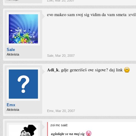
Loki
,
Mar 20, 2007
evo makeo sam svoj sig vidim da vam smeta :evil
Sale
Aktivista
Sale
,
Mar 20, 2007
Adi_k
, gdje generišeš ove sigove? daj link
Emx
Aktivista
Emx
,
Mar 20, 2007
zoi mc said:
ugledajte se na moj sig