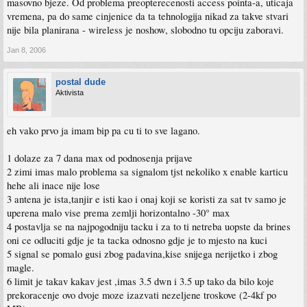
masovno bjeze. Od problema preopterecenosti access pointa-a, uticaja
vremena, pa do same cinjenice da ta tehnologija nikad za takve stvari
nije bila planirana - wireless je noshow, slobodno tu opciju zaboravi.
Jan 8, 2006
postal dude
Aktivista
eh vako prvo ja imam bip pa cu ti to sve lagano.
1 dolaze za 7 dana max od podnosenja prijave
2 zimi imas malo problema sa signalom tjst nekoliko x enable karticu
hehe ali inace nije lose
3 antena je ista,tanjir e isti kao i onaj koji se koristi za sat tv samo je
uperena malo vise prema zemlji horizontalno -30° max
4 postavlja se na najpogodniju tacku i za to ti netreba uopste da brines
oni ce odluciti gdje je ta tacka odnosno gdje je to mjesto na kuci
5 signal se pomalo gusi zbog padavina,kise snijega nerijetko i zbog
magle.
6 limit je takav kakav jest ,imas 3.5 dwn i 3.5 up tako da bilo koje
prekoracenje ovo dvoje moze izazvati nezeljene troskove (2-4kf po