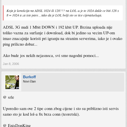
Koja je konekcija na ADSL 1024 ili 128??? na LOL-u je to 1024 dakle ce biti 128 x
8 = 1024 a za iste pare. , tako da je LOL bolji sto se tice cijena/usluga.
ADSL 3G nudi 1 Mbit DOWN i 192 kbit UP. Brzina uploada nije
toliko vazna za surfanje i download, dok bi jedino sa vecim UP-om
imao znacajnije koristi pri igranju na stranim serverima, iako je i ovako
ping prilicno dobar...
Ako bude jos nekih nejasnoca, svi smo nagodni pomoci...
Jan 8, 2006
Burkoff
Novi član
@ srle
Uporedio sam ove 2 tipe conn zbog cijene i sto su priblizno isti servis
samo sto je kod lol-a 8x brza conn (teoretski).
@ EnisDonKing