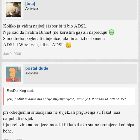
[tota]
Aktivista
Koliko ja vidim najbolji izbor bi ti bio ADSL.
Nije sad da hvalim Bihnet (ne koristim ga) ali napreduju
Samo treba pogledati cinjenice, ako imas izbor izmedu
ADSL i Wirelessa, idi na ADSL
Jan 9, 2006
postal dude
Aktivista
EnisDonKing said:
jest, 1 Mbit je down bio i prije snizenja cijena, samo je UP otisao sa 128 na 192.
pri odredjenim situacijama ne uvjek,ali prigusenja su fakat .aaa
da poludi covjek
i ja prelazim na proljece na adsl ili kabel ako sta ne promjene kod bipa
hehe.