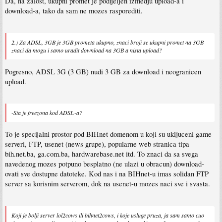
Da, na zalost, ukupni promet je podijeljen izmedju upload-a i
download-a, tako da sam ne mozes rasporediti.
2.) Za ADSL, 3GB je 3GB prometa ukupno, znaci broji se ukupni promet na 3GB
znaci da mogu i samo uradit download na 3GB a nista upload?
Pogresno, ADSL 3G (3 GB) nudi 3 GB za download i neogranicen
upload.
-Sta je freezona kod ADSL-a?
To je specijalni prostor pod BIHnet domenom u koji su ukljuceni game
serveri, FTP, usenet (news grupe), popularne web stranica tipa
bih.net.ba, ga.com.ba, hardwarebase.net itd. To znaci da sa svega
navedenog mozes potpuno besplatno (ne ulazi u obracun) download-
ovati sve dostupne datoteke. Kod nas i na BIHnet-u imas solidan FTP
server sa korisnim serverom, dok na usenet-u mozes naci sve i svasta.
Koji je bolji server lol2cows ili bihnet2cows, i koje usluge pruza, ja sam samo cuo