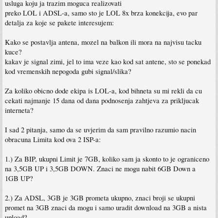
usluga koju ja trazim moguca realizovati
preko LOL i ADSL-a, samo sto je LOL 8x brza konekcija, evo par
detalja za koje se pakete interesujem:
Kako se postavlja antena, mozel na balkon ili mora na najvisu tacku
kuce?
kakav je signal zimi, jel to ima veze kao kod sat antene, sto se ponekad
kod vremenskih nepogoda gubi signal/slika?
Za koliko obicno dode ekipa is LOL-a, kod bihneta su mi rekli da cu
cekati najmanje 15 dana od dana podnosenja zahtjeva za prikljucak
interneta?
I sad 2 pitanja, samo da se uvjerim da sam pravilno razumio nacin
obracuna Limita kod ova 2 ISP-a:
1.) Za BIP, ukupni Limit je 7GB, koliko sam ja skonto to je ograniceno
na 3,5GB UP i 3,5GB DOWN. Znaci ne mogu nabit 6GB Down a
1GB UP?
2.) Za ADSL, 3GB je 3GB prometa ukupno, znaci broji se ukupni
promet na 3GB znaci da mogu i samo uradit download na 3GB a nista
upload?