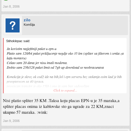
Jan 8, 2006
zilo
Komšija
Stihoklepac said:
Ja koristim najjeftiniji paket u epn-u
Platio sam 128/64 paket prikljucenje negdje oko 35 km (spliter sa filterom i cenka za
kafu monteru)
Cekao sam 20 dana jer nisu imali modema.
Dobio sam 256/128 paket limit od 7gb up download se neobracunava
Konekcija je skroz ok cod2 ide na bih,lol i epn serveru bez stekanja osim kad je bih
preopterecen sa 40 igraca.
prosjecan transfer je oko 15kb i ono ja sam bar zadovoljan
Click to expand...
mjesecna cifra je negdje oko 35-38km i nisu mi naplatili prvi mjesec jer sam cekao
Nisi platio spliter 35 KM .Taksa koju placas EPN-u je 35 maraka,a
spliter placas onima iz kablovske sto ga ugrade za 22 KM,znaci
ukupno 57 maraka. :wink:
Jan 9, 2006