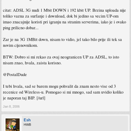
citat: ADSL 3G nudi 1 Mbit DOWN i 192 kbit UP. Brzina uploada nije
toliko vazna za surfanje i download, dok bi jedino sa vecim UP-om
imao znacajnije koristi pri igranju na stranim serverima, iako je i ovako
ping prilicno dobar...
Zar je na 3G 1MBit down, nisam to vidio, jel tako bilo prije ili tek sa
novim cijenovnikom.
BTW: Dobro si mi rekao za ovaj neogranicen UP za ADSL, to isto
nisam znao, hvala, zaista korisno.
@PostalDude
I tebi hvala, sad se barem mogu pohvalit da znam nesto vise od 3
recenice od Wireless-u. Pomogao si mi mnogo, sad sam uvidio koliko
je naporan taj BIP. [/url]
Jan 8, 2006
Esh
HWB