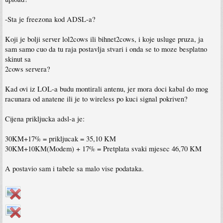
-Sta je freezona kod ADSL-a?
Koji je bolji server lol2cows ili bihnet2cows, i koje usluge pruza, ja
sam samo cuo da tu raja postavlja stvari i onda se to moze besplatno
skinut sa
2cows servera?
Kad ovi iz LOL-a budu montirali antenu, jer mora doci kabal do mog
racunara od anatene ili je to wireless po kuci signal pokriven?
Cijena prikljucka adsl-a je:
30KM+17% = prikljucak = 35,10 KM
30KM+10KM(Modem) + 17% = Pretplata svaki mjesec 46,70 KM
A postavio sam i tabele sa malo vise podataka.