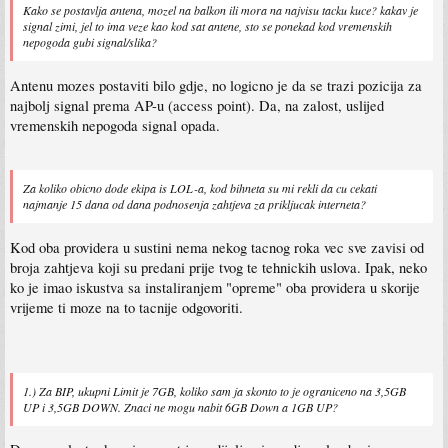
Kako se postavlja antena, mozel na balkon ili mora na najvisu tacku kuce? kakav je
signal zimi, jel to ima veze kao kod sat antene, sto se ponekad kod vremenskih
nepogoda gubi signal/slika?
Antenu mozes postaviti bilo gdje, no logicno je da se trazi pozicija za
najbolj signal prema AP-u (access point). Da, na zalost, uslijed
vremenskih nepogoda signal opada.
Za koliko obicno dode ekipa is LOL-a, kod bihneta su mi rekli da cu cekati
najmanje 15 dana od dana podnosenja zahtjeva za prikljucak interneta?
Kod oba providera u sustini nema nekog tacnog roka vec sve zavisi od
broja zahtjeva koji su predani prije tvog te tehnickih uslova. Ipak, neko
ko je imao iskustva sa instaliranjem "opreme" oba providera u skorije
vrijeme ti moze na to tacnije odgovoriti.
1.) Za BIP, ukupni Limit je 7GB, koliko sam ja skonto to je ograniceno na 3,5GB
UP i 3,5GB DOWN. Znaci ne mogu nabit 6GB Down a 1GB UP?