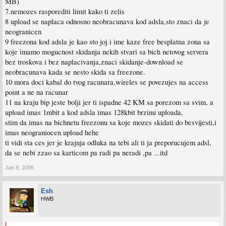
MB)
7.nemozes rasporediti limit kako ti zelis
8 upload se naplaca odnosno neobracunava kod adsla,sto znaci da je
neogranicen
9 freezona kod adsla je kao sto joj i ime kaze free besplatna zona sa
koje imamo mogucnost skidanja nekih stvari sa bich netovog servera
bez troskova i bez naplacivanja,znaci skidanje-download se
neobracunava kada se nesto skida sa freezone.
10 mora doci kabal do tvog racunara,wireles se povezujes na access
point a ne na racunar
11 na kraju bip jeste bolji jer ti ispadne 42 KM sa porezom sa svim, a
upload imas 1mbit a kod adsla imas 128kbit brzinu uploada,
stim da imas na bichnetu freezonu sa koje mozes skidati do besvijesti,i
imas neograniocen upload hehe
ti vidi sta ces jer je krajnja odluka na tebi ali ti ja preporucujem adsl,
da se nebi zzao sa karticom pa radi pa neradi ,pa ...itd
Jan 8, 2006
Esh
HWB