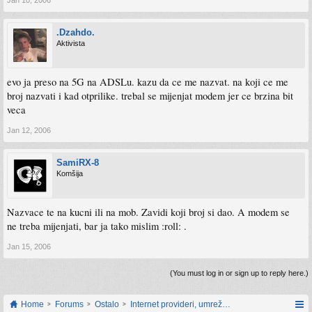
Jan 10, 2006
.Dzahdo.
Aktivista
evo ja preso na 5G na ADSLu. kazu da ce me nazvat. na koji ce me
broj nazvati i kad otprilike. trebal se mijenjat modem jer ce brzina bit
veca
Jan 12, 2006
SamiRX-8
Komšija
Nazvace te na kucni ili na mob. Zavidi koji broj si dao. A modem se
ne treba mijenjati, bar ja tako mislim :roll: .
Jan 15, 2006
(You must log in or sign up to reply here.)
Home
Forums
Ostalo
Internet provideri, umrežavanje i web servisi