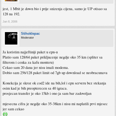
jest, 1 Mbit je down bio i prije snizenja cijena, samo je UP otisao sa
128 na 192.
Jan 8, 2006
Stihoklepac
Moderator
Ja koristim najjeftiniji paket u epn-u
Platio sam 128/64 paket prikljucenje negdje oko 35 km (spliter sa
filterom i cenka za kafu monteru)
Cekao sam 20 dana jer nisu imali modema.
Dobio sam 256/128 paket limit od 7gb up download se neobracunava
Konekcija je skroz ok cod2 ide na bih,lol i epn serveru bez stekanja
osim kad je bih preopterecen sa 40 igraca.
prosjecan transfer je oko 15kb i ono ja sam bar zadovoljan
mjesecna cifra je negdje oko 35-38km i nisu mi naplatili prvi mjesec
jer sam cekao