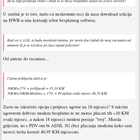
da tu raja postavlja stvari i onda se to moze besplatno skinut sa 2cows servera?
U sustini je to isto, malo cu neskromno reci da nasa download sekcija
na HWB-u ima korisniji izbor besplatnog softvera.
Kad ovi iz LOL-a budu montirali antenu, jer mora doci kabal do mog racunara od
anatene ili je to wireless po kuci signal pokriven?
Od antene do racunara...
Cijena prikljucka adsl-a je:
30KM+17% = prikljucak = 35,10 KM
30KM+10KM(Modem) + 17% = Pretplata svaki mjesec 46,70 KM
Zasto ne iskoristis opciju i potpises ugovor na 18 mjeseci? S takvim
ugovorom dobivas modem besplatno te ne moras placati tih ~10 KM
svaki mjesec, a nakon 18 mjeseci modem postaje "tvoj". Mozda
grijesim, no s PDV-om bi ADSL 3G (bez placanja modema kako sam
naveo) treba kostati 40,95 KM mjesecno.