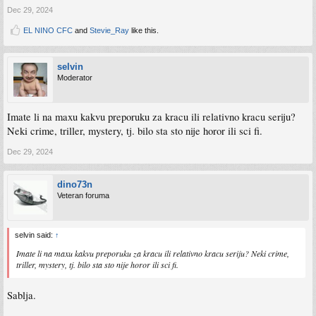
Dec 29, 2024
EL NINO CFC
and
Stevie_Ray
like this.
selvin
Moderator
Imate li na maxu kakvu preporuku za kracu ili relativno kracu seriju?
Neki crime, triller, mystery, tj. bilo sta sto nije horor ili sci fi.
Dec 29, 2024
dino73n
Veteran foruma
selvin said:
↑
Imate li na maxu kakvu preporuku za kracu ili relativno kracu seriju? Neki crime,
triller, mystery, tj. bilo sta sto nije horor ili sci fi.
Sablja.