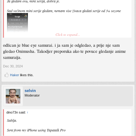
Ja gledam ovu, mini serija, dobra je.
Sad većinom mini serije gledam, nemam vise živaca gledati serije od 3+ sezone
Click to expand...
odlican je blue eye samurai. i ja sam je odgledao, a prije nje sam
gledao Onimusha. Takodjer preporuka ako te povuce gledanje anime
samuraija.
Dec 30, 2024
Sent from my SM-S911B using Tapatalk
Haker
likes this.
selvin
Moderator
dino73n said:
↑
Sablja.
Sent from my iPhone using Tapatalk Pro