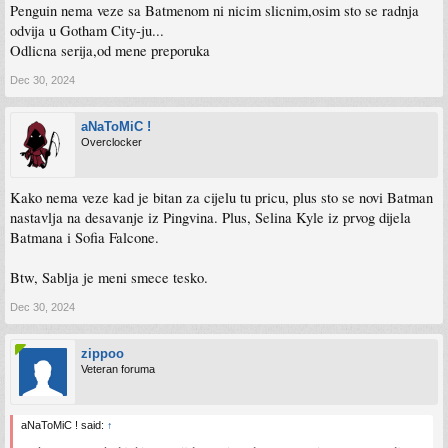
Penguin nema veze sa Batmenom ni nicim slicnim,osim sto se radnja
odvija u Gotham City-ju...
Odlicna serija,od mene preporuka
Dec 30, 2024
aNaToMiC !
Overclocker
Kako nema veze kad je bitan za cijelu tu pricu, plus sto se novi Batman
nastavlja na desavanje iz Pingvina. Plus, Selina Kyle iz prvog dijela
Batmana i Sofia Falcone.
Btw, Sablja je meni smece tesko.
Dec 30, 2024
zippoo
Veteran foruma
aNaToMiC ! said:
↑