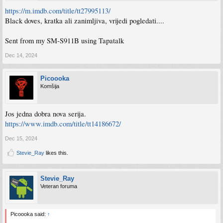
https://m.imdb.com/title/tt27995113/
Black doves, kratka ali zanimljiva, vrijedi pogledati....
Sent from my SM-S911B using Tapatalk
Dec 14, 2024
Picoooka
Komšija
Jos jedna dobra nova serija.
https://www.imdb.com/title/tt14186672/
Dec 15, 2024
Stevie_Ray
likes this.
Stevie_Ray
Veteran foruma
Picoooka said:
↑