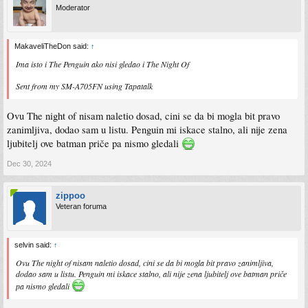
Moderator
MakaveliTheDon said:
↑
Ima isto i The Penguin ako nisi gledao i The Night Of
Sent from my SM-A705FN using Tapatalk
Ovu The night of nisam naletio dosad, cini se da bi mogla bit pravo
zanimljiva, dodao sam u listu. Penguin mi iskace stalno, ali nije zena
ljubitelj ove batman priče pa nismo gledali
Dec 30, 2024
zippoo
Veteran foruma
selvin said:
↑
Ovu The night of nisam naletio dosad, cini se da bi mogla bit pravo zanimljiva,
dodao sam u listu. Penguin mi iskace stalno, ali nije zena ljubitelj ove batman priče
pa nismo gledali