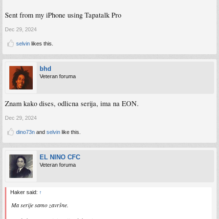
Sent from my iPhone using Tapatalk Pro
Dec 29, 2024
selvin
likes this.
bhd
Veteran foruma
Znam kako dises, odlicna serija, ima na EON.
Dec 29, 2024
dino73n
and
selvin
like this.
EL NINO CFC
Veteran foruma
Haker said:
↑
Ma serije samo završne.