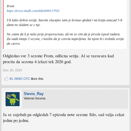
From
https://www.imdb.com/title/tt9813792/
Uh kako dobra serija. Sasvim slucajno sam je krenuo gledati i na kraju unazad 5-6
dana ne skidam se s nje.
Ne znam da li je neko prije preporucivao, ali mi se cini da je prosla ispod radara.
Za sada imaju 3 sezone, i mislim da je cetvrta najavljena. Sa njom bi i trebala serija
da zavrsi.
Odgledao sve 3 sezone From, odlicna serija. Al se razocara kad
procita da sezona 4 izlazi tek 2026 god.
Dec 29, 2024
EL NINO CFC
likes this.
Stevie_Ray
Veteran foruma
Ja se zajebah pa odgledah 7 epizoda nove sezone Silo, sad valja cekat
jednu po jednu.