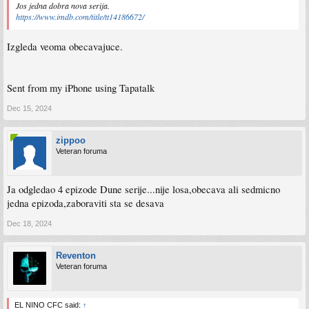
Jos jedna dobra nova serija.
https://www.imdb.com/title/tt14186672/
Izgleda veoma obecavajuce.
Sent from my iPhone using Tapatalk
Dec 15, 2024
zippoo
Veteran foruma
Ja odgledao 4 epizode Dune serije...nije losa,obecava ali sedmicno
jedna epizoda,zaboraviti sta se desava
Dec 18, 2024
Reventon
Veteran foruma
EL NINO CFC said:
↑