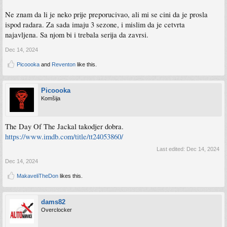
Ne znam da li je neko prije preporucivao, ali mi se cini da je prosla
ispod radara. Za sada imaju 3 sezone, i mislim da je cetvrta
najavljena. Sa njom bi i trebala serija da zavrsi.
Dec 14, 2024
Picoooka
and
Reventon
like this.
Picoooka
Komšija
The Day Of The Jackal takodjer dobra.
https://www.imdb.com/title/tt24053860/
Last edited:
Dec 14, 2024
Dec 14, 2024
MakaveliTheDon
likes this.
dams82
Overclocker