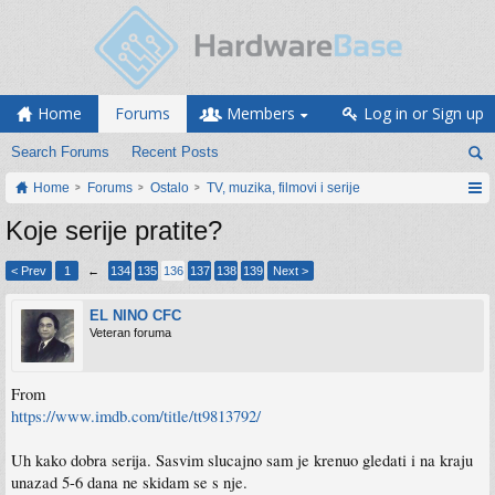
Home
Forums
Members
Log in or Sign up
Search Forums
Recent Posts
Home
Forums
Ostalo
TV, muzika, filmovi i serije
Koje serije pratite?
< Prev
1
←
134
135
136
137
138
139
Next >
EL NINO CFC
Veteran foruma
From
https://www.imdb.com/title/tt9813792/
Uh kako dobra serija. Sasvim slucajno sam je krenuo gledati i na kraju
unazad 5-6 dana ne skidam se s nje.