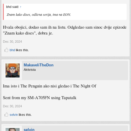
bhd said:
↑
Znam kako dises, odlicna serija, ima na EON.
Hvala obojici, dodao sam ih na listu. Odgledao sam sinoc dvije epizode
"Znam kako dises", dobra je.
Dec 30, 2024
bhd
likes this.
MakaveliTheDon
Aktivista
Ima isto i The Penguin ako nisi gledao i The Night Of
Sent from my SM-A705FN using Tapatalk
Dec 30, 2024
selvin
likes this.
selvin