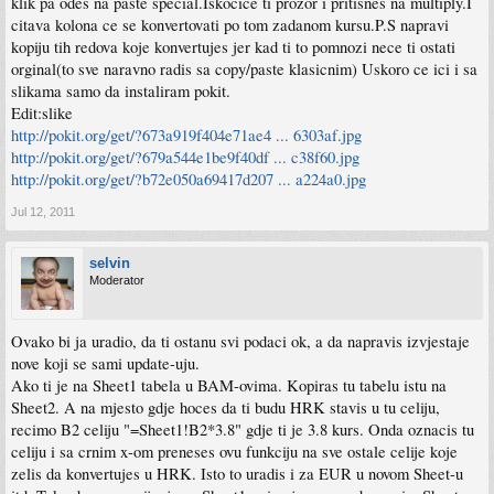
klik pa odes na paste special.Iskocice ti prozor i pritisnes na multiply.I
citava kolona ce se konvertovati po tom zadanom kursu.P.S napravi
kopiju tih redova koje konvertujes jer kad ti to pomnozi nece ti ostati
orginal(to sve naravno radis sa copy/paste klasicnim) Uskoro ce ici i sa
slikama samo da instaliram pokit.
Edit:slike
http://pokit.org/get/?673a919f404e71ae4 ... 6303af.jpg
http://pokit.org/get/?679a544e1be9f40df ... c38f60.jpg
http://pokit.org/get/?b72e050a69417d207 ... a224a0.jpg
Jul 12, 2011
selvin
Moderator
Ovako bi ja uradio, da ti ostanu svi podaci ok, a da napravis izvjestaje
nove koji se sami update-uju.
Ako ti je na Sheet1 tabela u BAM-ovima. Kopiras tu tabelu istu na
Sheet2. A na mjesto gdje hoces da ti budu HRK stavis u tu celiju,
recimo B2 celiju "=Sheet1!B2*3.8" gdje ti je 3.8 kurs. Onda oznacis tu
celiju i sa crnim x-om preneses ovu funkciju na sve ostale celije koje
zelis da konvertujes u HRK. Isto to uradis i za EUR u novom Sheet-u