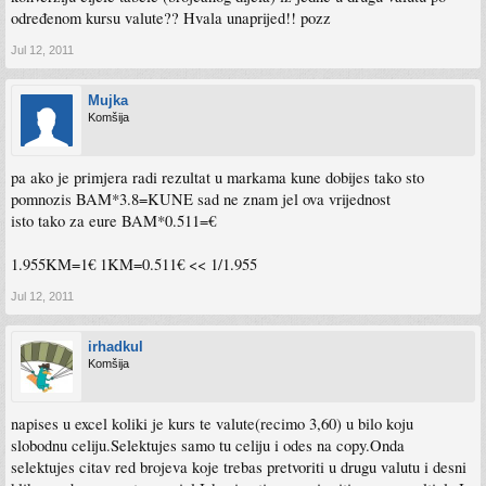
određenom kursu valute?? Hvala unaprijed!! pozz
Jul 12, 2011
Mujka
Komšija
pa ako je primjera radi rezultat u markama kune dobijes tako sto
pomnozis BAM*3.8=KUNE sad ne znam jel ova vrijednost
isto tako za eure BAM*0.511=€
1.955KM=1€ 1KM=0.511€ << 1/1.955
Jul 12, 2011
irhadkul
Komšija
napises u excel koliki je kurs te valute(recimo 3,60) u bilo koju
slobodnu celiju.Selektujes samo tu celiju i odes na copy.Onda
selektujes citav red brojeva koje trebas pretvoriti u drugu valutu i desni