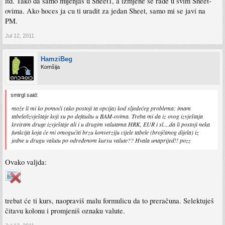
itd. Tako da samo mijenjas u Sheet1, a izmjene se rade u svim Sheet-
ovima. Ako hoces ja cu ti uradit za jedan Sheet, samo mi se javi na
PM.
Jul 12, 2011
HamziBeg
Komšija
smirgl said:
može li mi ko pomoći (ako postoji ta opcija) kod sljedećeg problema: imam
tabele/izvještaje koji su po defaultu u BAM-ovima. Treba mi da iz ovog izvještaja
kreiram druge izvještaje ali i u drugim valutama HRK, EUR i sl....da li postoji neka
funkcija koja će mi omogućiti brzu konverziju cijele tabele (brojčanog dijela) iz
jedne u drugu valutu po određenom kursu valute?? Hvala unaprijed!! pozz
Ovako valjda:
trebat će ti kurs, naopraviš malu formulicu da to preračuna. Selektuješ
čitavu kolonu i promjeniš oznaku valute.