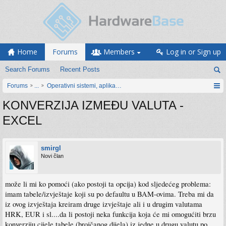
Home
Forums
Members
Log in or Sign up
Search Forums
Recent Posts
Forums
...
Operativni sistemi, aplikacije i programiranje
KONVERZIJA IZMEĐU VALUTA -
EXCEL
smirgl
Novi član
može li mi ko pomoći (ako postoji ta opcija) kod sljedećeg problema:
imam tabele/izvještaje koji su po defaultu u BAM-ovima. Treba mi da
iz ovog izvještaja kreiram druge izvještaje ali i u drugim valutama
HRK, EUR i sl....da li postoji neka funkcija koja će mi omogućiti brzu
konverziju cijele tabele (brojčanog dijela) iz jedne u drugu valutu po