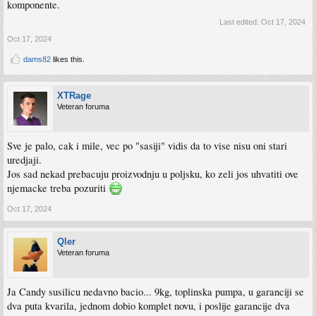
komponente.
Last edited:
Oct 17, 2024
Oct 17, 2024
dams82
likes this.
XTRage
Veteran foruma
Sve je palo, cak i mile, vec po "sasiji" vidis da to vise nisu oni stari
uredjaji.
Jos sad nekad prebacuju proizvodnju u poljsku, ko zeli jos uhvatiti ove
njemacke treba pozuriti
Oct 17, 2024
Qler
Veteran foruma
Ja Candy susilicu nedavno bacio... 9kg, toplinska pumpa, u garanciji se
dva puta kvarila, jednom dobio komplet novu, i poslije garancije dva