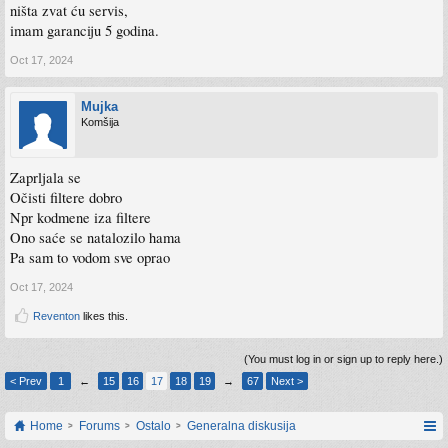
ništa zvat ću servis,
imam garanciju 5 godina.
Oct 17, 2024
Mujka
Komšija
Zaprljala se
Očisti filtere dobro
Npr kodmene iza filtere
Ono saće se natalozilo hama
Pa sam to vodom sve oprao
Oct 17, 2024
Reventon
likes this.
(You must log in or sign up to reply here.)
< Prev
1
←
15
16
17
18
19
→
67
Next >
Home
Forums
Ostalo
Generalna diskusija