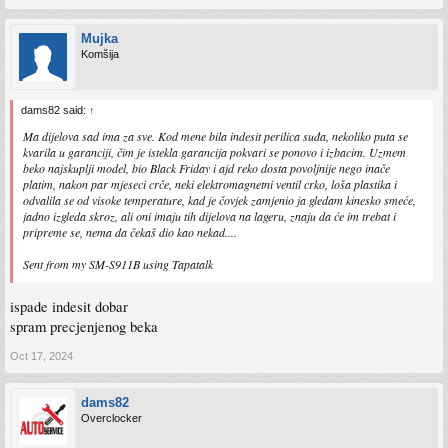
Mujka
Komšija
dams82 said:
↑
Ma dijelova sad ima za sve. Kod mene bila indesit perilica suđa, nekoliko puta se
kvarila u garanciji, čim je istekla garancija pokvari se ponovo i izbacim. Uzmem
beko najskuplji model, bio Black Friday i ajd reko dosta povoljnije nego inače
platim, nakon par mjeseci crče, neki elektromagnetni ventil crko, loša plastika i
odvalila se od visoke temperature, kad je čovjek zamjenio ja gledam kinesko smeće,
jadno izgleda skroz, ali oni imaju tih dijelova na lageru, znaju da će im trebat i
pripreme se, nema da čekaš dio kao nekad....
Sent from my SM-S911B using Tapatalk
ispade indesit dobar
spram precjenjenog beka
Oct 17, 2024
dams82
Overclocker