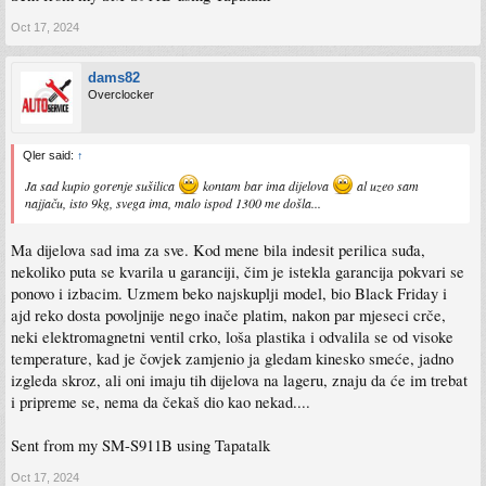
Oct 17, 2024
dams82
Overclocker
Qler said:
↑
Ja sad kupio gorenje sušilica
kontam bar ima dijelova
al uzeo sam
najjaču, isto 9kg, svega ima, malo ispod 1300 me došla...
Ma dijelova sad ima za sve. Kod mene bila indesit perilica suđa,
nekoliko puta se kvarila u garanciji, čim je istekla garancija pokvari se
ponovo i izbacim. Uzmem beko najskuplji model, bio Black Friday i
ajd reko dosta povoljnije nego inače platim, nakon par mjeseci crče,
neki elektromagnetni ventil crko, loša plastika i odvalila se od visoke
temperature, kad je čovjek zamjenio ja gledam kinesko smeće, jadno
izgleda skroz, ali oni imaju tih dijelova na lageru, znaju da će im trebat
i pripreme se, nema da čekaš dio kao nekad....
Sent from my SM-S911B using Tapatalk
Oct 17, 2024