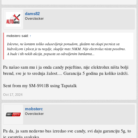
dams82
Overclocker
mobsterc said:
↑
Iskreno, ne kontam toliko odusevljenje ponudom, gledam na ekupi pecnica sa
hidrolizom i ploca je tu negdje, skuplje max 50KM. Nije electrolux nista posebno.
A bude i tih nekih akcija, popusta sa odredjenim bankama...
Pa našao sam mu i ja onda candy pojeftino, nije elektrolux ništa bolji
brend, sve je to srednja žalost.... Garancija 5 godina pa koliko izdrži.
Sent from my SM-S911B using Tapatalk
Oct 17, 2024
mobsterc
Overclocker
Pa da, ja sam nedavno bas izredao sve candy, svi daju garanciju 5g, to
je sveutrija svakako.