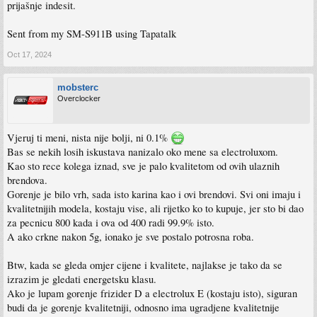
prijašnje indesit.
Sent from my SM-S911B using Tapatalk
Oct 17, 2024
mobsterc
Overclocker
Vjeruj ti meni, nista nije bolji, ni 0.1%
Bas se nekih losih iskustava nanizalo oko mene sa electroluxom.
Kao sto rece kolega iznad, sve je palo kvalitetom od ovih ulaznih
brendova.
Gorenje je bilo vrh, sada isto karina kao i ovi brendovi. Svi oni imaju i
kvalitetnijih modela, kostaju vise, ali rijetko ko to kupuje, jer sto bi dao
za pecnicu 800 kada i ova od 400 radi 99.9% isto.
A ako crkne nakon 5g, ionako je sve postalo potrosna roba.
Btw, kada se gleda omjer cijene i kvalitete, najlakse je tako da se
izrazim je gledati energetsku klasu.
Ako je lupam gorenje frizider D a electrolux E (kostaju isto), siguran
budi da je gorenje kvalitetniji, odnosno ima ugradjene kvalitetnije