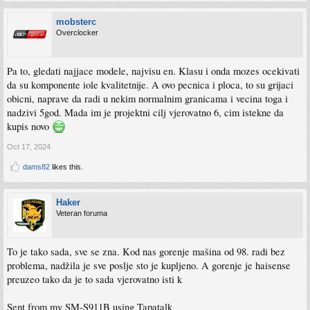
mobsterc
Overclocker
Pa to, gledati najjace modele, najvisu en. Klasu i onda mozes ocekivati
da su komponente iole kvalitetnije. A ovo pecnica i ploca, to su grijaci
obicni, naprave da radi u nekim normalnim granicama i vecina toga i
nadzivi 5god. Mada im je projektni cilj vjerovatno 6, cim istekne da
kupis novo
Oct 17, 2024
dams82
likes this.
Haker
Veteran foruma
To je tako sada, sve se zna. Kod nas gorenje mašina od 98. radi bez
problema, nadžila je sve poslje sto je kupljeno. A gorenje je haisense
preuzeo tako da je to sada vjerovatno isti k
Sent from my SM-S911B using Tapatalk