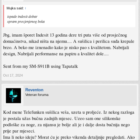
Mujka said:
↑
ispade indesit dobar
spram precjenjenog beka
Jbg, imam šporet Indesit 13 godina dere tri puta više od prosječnog
domaćinstva, nikad ništa na njemu.... A sušilica i perilica suđa krepale
brzo. A beko me iznenadio kako je nisko pao s kvalitetom. Nabrijali
design, Nabrijali performanse na papiru a kvalitet dole....
Sent from my SM-S911B using Tapatalk
Oct 17, 2024
Reventon
Veteran foruma
Kod mene Telefunken sušilica veša, uzeta u proljeće. Iz nekog razloga
je postala užas bučna zadnjih mjesec. Uzeo sam one silikonske
podloške za noge, za nijansu je bolje ali je i dalje dosta bučnija nego
prije par mjeseci.
Ima li neko ideju? Morat ću je preko vikenda detaljnije pregledati. Ako