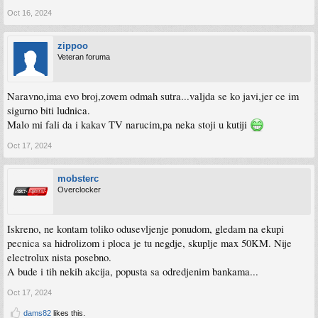
Oct 16, 2024
zippoo
Veteran foruma
Naravno,ima evo broj,zovem odmah sutra...valjda se ko javi,jer ce im
sigurno biti ludnica.
Malo mi fali da i kakav TV narucim,pa neka stoji u kutiji
Oct 17, 2024
mobsterc
Overclocker
Iskreno, ne kontam toliko odusevljenje ponudom, gledam na ekupi
pecnica sa hidrolizom i ploca je tu negdje, skuplje max 50KM. Nije
electrolux nista posebno.
A bude i tih nekih akcija, popusta sa odredjenim bankama...
Oct 17, 2024
dams82
likes this.