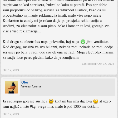
raspitivao se kod servisera, bukvalno kako te potrefi. Evo npr dobio
sam preporuku od velikog servisa za whirpool susilice, kaze da su
procentualno najmanje reklamacija imali, malo vise nego miele.
Konkretno ta candy mi je rekao da je po prosjeku reklamacija u
sredimi, za electrolux nisam pitao, beko i koncar su losi, gorenje sve
vise i vise reklamacija...
Kod druga se electrolux napa pokvarila, hej napa
jbni ventilator.
Kod drugog, masina za ves bulazni, nekada radi, nekada ne radi, dodje
serviser po belaju radi, ode covjek ona ne radi. Moja electrolux masina
za sudje lose pere, gledam kako da je zamijenim.
Last edited:
Oct 17, 2024
Oct 17, 2024
Qler
Veteran foruma
Ja sad kupio gorenje sušilica
kontam bar ima dijelova
al uzeo
sam najjaču, isto 9kg, svega ima, malo ispod 1300 me došla...
Oct 17, 2024