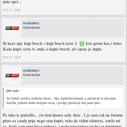
puta opet...
Oct 17, 2024
mobsterc
Overclocker
Ili kaze npr, kupi bosch, i kupi bosch serie 2.
Isto govno kao i beko.
Kada kupis serie 6, onda si kupio bosch, ali cijena je dupla.
Oct 17, 2024
mobsterc
Overclocker
Qler said:
↑
Ja Candy susilicu nedavno bacio... 9kg, toplinska pumpa, u garanciji se dva puta
kvarila, jednom dobio komplet novu, i poslije garancije dva puta opet...
Pa tako te potrefilo... eto kod damsa radi, dere.. I ja sam cak na forumu
pitao za candy prije nego sam kupio, reko da vidim iskustva, zurilo mi
se. Sada sam opet bio u nabavci, i malo istraziovao po hr i rs forumima,