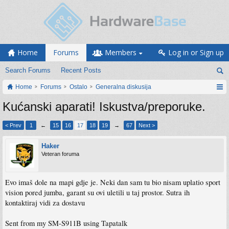
Home
Forums
Members
Log in or Sign up
Search Forums
Recent Posts
Home
Forums
Ostalo
Generalna diskusija
Kućanski aparati! Iskustva/preporuke.
< Prev
1
←
15
16
17
18
19
→
67
Next >
Haker
Veteran foruma
Evo imaš dole na mapi gdje je. Neki dan sam tu bio nisam uplatio sport
vision pored jumba, garant su ovi uletili u taj prostor. Sutra ih
kontaktiraj vidi za dostavu
Sent from my SM-S911B using Tapatalk