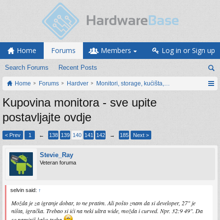
Home
Forums
Members
Log in or Sign up
Search Forums
Recent Posts
Home
Forums
Hardver
Monitori, storage, kućišta, periferija
Kupovina monitora - sve upite
postavljajte ovdje
< Prev
1
←
138
139
140
141
142
→
185
Next >
Stevie_Ray
Veteran foruma
selvin said:
↑
Možda je za igranje dobar, to ne pratim. Ali pošto znam da si developer, 27" je
ništa, igračka. Trebao si ići na neki ultra wide, možda i curved. Npr. 32:9 49". Da
se namiriš kako treba