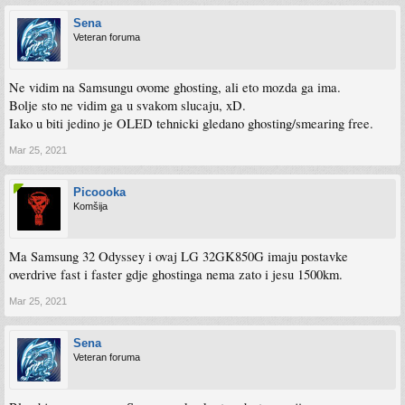
Sena
Veteran foruma
Ne vidim na Samsungu ovome ghosting, ali eto mozda ga ima.
Bolje sto ne vidim ga u svakom slucaju, xD.
Iako u biti jedino je OLED tehnicki gledano ghosting/smearing free.
Mar 25, 2021
Picoooka
Komšija
Ma Samsung 32 Odyssey i ovaj LG 32GK850G imaju postavke
overdrive fast i faster gdje ghostinga nema zato i jesu 1500km.
Mar 25, 2021
Sena
Veteran foruma