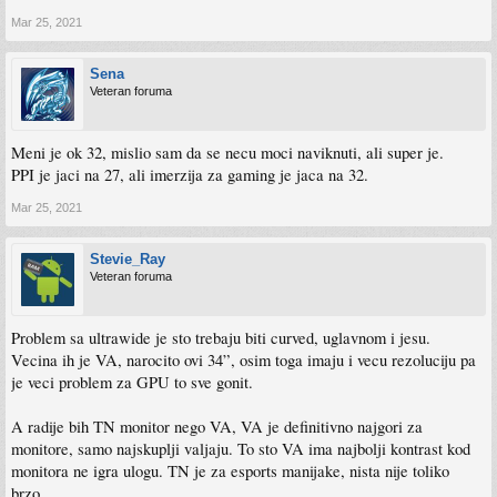
Mar 25, 2021
Sena
Veteran foruma
Meni je ok 32, mislio sam da se necu moci naviknuti, ali super je.
PPI je jaci na 27, ali imerzija za gaming je jaca na 32.
Mar 25, 2021
Stevie_Ray
Veteran foruma
Problem sa ultrawide je sto trebaju biti curved, uglavnom i jesu.
Vecina ih je VA, narocito ovi 34”, osim toga imaju i vecu rezoluciju pa
je veci problem za GPU to sve gonit.
A radije bih TN monitor nego VA, VA je definitivno najgori za
monitore, samo najskuplji valjaju. To sto VA ima najbolji kontrast kod
monitora ne igra ulogu. TN je za esports manijake, nista nije toliko
brzo.