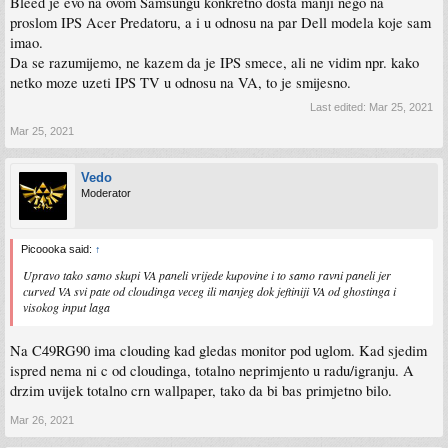
Bleed je evo na ovom Samsungu konkretno dosta manji nego na
proslom IPS Acer Predatoru, a i u odnosu na par Dell modela koje sam
imao.
Da se razumijemo, ne kazem da je IPS smece, ali ne vidim npr. kako
netko moze uzeti IPS TV u odnosu na VA, to je smijesno.
Last edited:
Mar 25, 2021
Mar 25, 2021
Vedo
Moderator
Picoooka said:
↑
Upravo tako samo skupi VA paneli vrijede kupovine i to samo ravni paneli jer
curved VA svi pate od cloudinga veceg ili manjeg dok jeftiniji VA od ghostinga i
visokog input laga
Na C49RG90 ima clouding kad gledas monitor pod uglom. Kad sjedim
ispred nema ni c od cloudinga, totalno neprimjento u radu/igranju. A
drzim uvijek totalno crn wallpaper, tako da bi bas primjetno bilo.
Mar 26, 2021