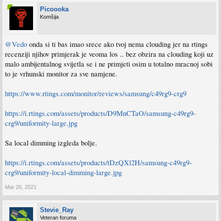
Picoooka
Komšija
@Vedo
onda si ti bas imao srece ako tvoj nema clouding jer na rtings
recenziji njihov primjerak je veoma los .. bez obzira na clouding koji uz
malo ambijentalnog svijetla se i ne primjeti osim u totalno mracnoj sobi
to je vrhunski monitor za sve namjene.
https://www.rtings.com/monitor/reviews/samsung/c49rg9-crg9
https://i.rtings.com/assets/products/D9MnCTaO/samsung-c49rg9-
crg9/uniformity-large.jpg
Sa local dimming izgleda bolje.
https://i.rtings.com/assets/products/tDzQXl2H/samsung-c49rg9-
crg9/uniformity-local-dimming-large.jpg
Mar 26, 2021
Stevie_Ray
Veteran foruma