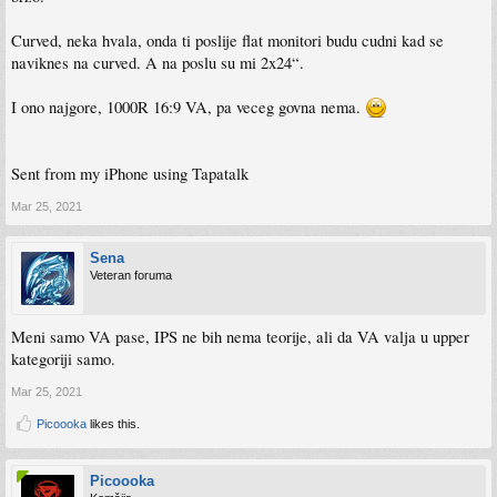
Curved, neka hvala, onda ti poslije flat monitori budu cudni kad se
naviknes na curved. A na poslu su mi 2x24“.
I ono najgore, 1000R 16:9 VA, pa veceg govna nema.
Sent from my iPhone using Tapatalk
Mar 25, 2021
Sena
Veteran foruma
Meni samo VA pase, IPS ne bih nema teorije, ali da VA valja u upper
kategoriji samo.
Mar 25, 2021
Picoooka
likes this.
Picoooka