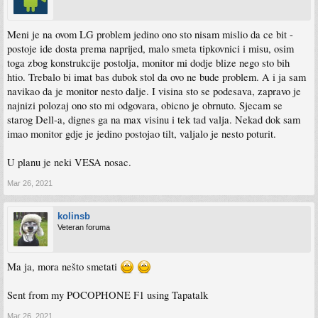
Meni je na ovom LG problem jedino ono sto nisam mislio da ce bit -
postoje ide dosta prema naprijed, malo smeta tipkovnici i misu, osim
toga zbog konstrukcije postolja, monitor mi dodje blize nego sto bih
htio. Trebalo bi imat bas dubok stol da ovo ne bude problem. A i ja sam
navikao da je monitor nesto dalje. I visina sto se podesava, zapravo je
najnizi polozaj ono sto mi odgovara, obicno je obrnuto. Sjecam se
starog Dell-a, dignes ga na max visinu i tek tad valja. Nekad dok sam
imao monitor gdje je jedino postojao tilt, valjalo je nesto poturit.
U planu je neki VESA nosac.
Mar 26, 2021
kolinsb
Veteran foruma
Ma ja, mora nešto smetati
Sent from my POCOPHONE F1 using Tapatalk
Mar 26, 2021