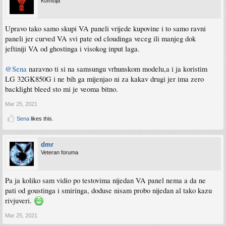
Komšija
Upravo tako samo skupi VA paneli vrijede kupovine i to samo ravni
paneli jer curved VA svi pate od cloudinga veceg ili manjeg dok
jeftiniji VA od ghostinga i visokog input laga.
@Sena
naravno ti si na samsungu vrhunskom modelu,a i ja koristim
LG 32GK850G i ne bih ga mijenjao ni za kakav drugi jer ima zero
backlight bleed sto mi je veoma bitno.
Mar 25, 2021
Sena
likes this.
dmr
Veteran foruma
Pa ja koliko sam vidio po testovima nijedan VA panel nema a da ne
pati od goustinga i smiringa, doduse nisam probo nijedan al tako kazu
rivjuveri.
Mar 25, 2021