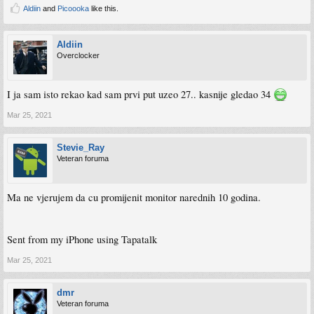
Aldiin
and
Picoooka
like this.
Aldiin
Overclocker
I ja sam isto rekao kad sam prvi put uzeo 27.. kasnije gledao 34
Mar 25, 2021
Stevie_Ray
Veteran foruma
Ma ne vjerujem da cu promijenit monitor narednih 10 godina.
Sent from my iPhone using Tapatalk
Mar 25, 2021
dmr
Veteran foruma