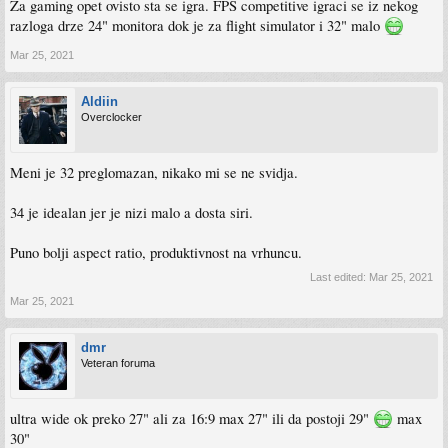
Za gaming opet ovisto sta se igra. FPS competitive igraci se iz nekog
razloga drze 24" monitora dok je za flight simulator i 32" malo
Mar 25, 2021
Aldiin
Overclocker
Meni je 32 preglomazan, nikako mi se ne svidja.
34 je idealan jer je nizi malo a dosta siri.
Puno bolji aspect ratio, produktivnost na vrhuncu.
Last edited:
Mar 25, 2021
Mar 25, 2021
dmr
Veteran foruma
ultra wide ok preko 27" ali za 16:9 max 27" ili da postoji 29"
max
30"