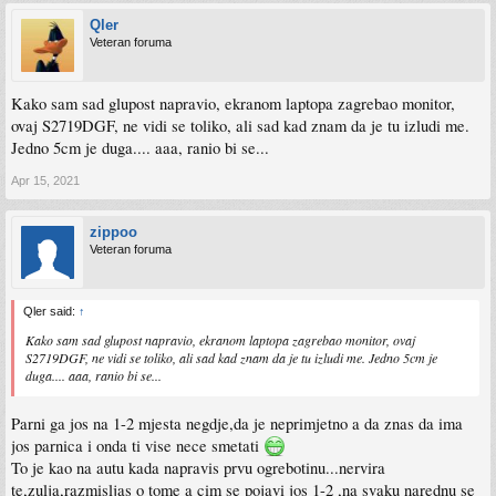
Qler
Veteran foruma
Kako sam sad glupost napravio, ekranom laptopa zagrebao monitor,
ovaj S2719DGF, ne vidi se toliko, ali sad kad znam da je tu izludi me.
Jedno 5cm je duga.... aaa, ranio bi se...
Apr 15, 2021
zippoo
Veteran foruma
Qler said:
↑
Kako sam sad glupost napravio, ekranom laptopa zagrebao monitor, ovaj
S2719DGF, ne vidi se toliko, ali sad kad znam da je tu izludi me. Jedno 5cm je
duga.... aaa, ranio bi se...
Parni ga jos na 1-2 mjesta negdje,da je neprimjetno a da znas da ima
jos parnica i onda ti vise nece smetati
To je kao na autu kada napravis prvu ogrebotinu...nervira
te,zulja,razmisljas o tome a cim se pojavi jos 1-2 ,na svaku narednu se