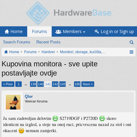
Home
Forums
Members
Log in or Sign up
Search Forums
Recent Posts
Home
Forums
Hardver
Monitori, storage, kućišta, periferija
Kupovina monitora - sve upite
postavljajte ovdje
< Prev
1
←
139
140
141
142
143
→
185
Next >
Qler
Veteran foruma
Ja sam zadovoljan delovim
S2719DGF i P2720D
skoro
identicni na izgled, a stoje na onoj ruci, pricvrscena nazad za stol i oni
okaceni
nemam zamjerki.