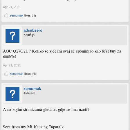
Apr 21, 2021
zemomak
likes this.
adsubzero
Komšija
AOC Q27G2U? Koliko se sjecam ovaj se spominjao kao best buy za
600KM
Apr 21, 2021
zemomak
likes this.
zemomak
Aktivista
A na kojim stranicama gledate, gdje se ima uzeti?
Sent from my Mi 10 using Tapatalk