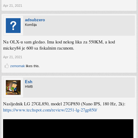
Apr 21, 2021
adsubzero
Komšija
Na OLX-u sam gledao. Ima kod nekog lika za 550KM, a kod
mickey84 je 600 sa fiskalnim racunom.
Apr 21, 2021
zemomak
likes this.
Esh
HWB
Nasljednik LG 27GL850, model 27GP850 (Nano IPS, 180 Hz, 2k):
https://www.techspot.com/review/2251-lg-27gp850/