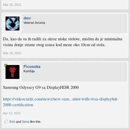
Mar 26, 2021
dmr
Veteran foruma
Da, kao da su ih radili za skroz niske stolove, mislim da je minimalna
visina donje strane ovog asusa kod mene oko 10cm od stola.
Mar 26, 2021
Picoooka
Komšija
Samsung Odyssey G9 sa DisplayHDR 2000
https://videocardz.com/newz/new-sam...nitor-with-vesa-displayhdr-
2000-certification
Apr 12, 2021
Esh
and
Sena
like this.