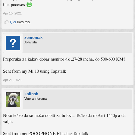
i ne poceses
Apr 15, 2021
Qler
likes this.
zemomak
Aktivista
Preporuka za kakav dobar monitor 4k ,27-28 incha, do 500-600 KM?
Sent from my Mi 10 using Tapatalk
Apr 21, 2021
kolinsb
Veteran foruma
Novo teško da se može dobiti za tu lovu. Teško da može i 1440p a da
valja.
Sent from my POCOPHONE F1 using Tapatalk