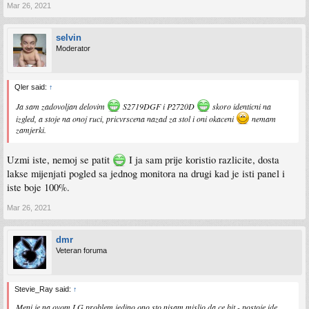
Mar 26, 2021
selvin
Moderator
Qler said:
↑
Ja sam zadovoljan delovim
S2719DGF i P2720D
skoro identicni na
izgled, a stoje na onoj ruci, pricvrscena nazad za stol i oni okaceni
nemam
zamjerki.
Uzmi iste, nemoj se patit
I ja sam prije koristio razlicite, dosta
lakse mijenjati pogled sa jednog monitora na drugi kad je isti panel i
iste boje 100%.
Mar 26, 2021
dmr
Veteran foruma
Stevie_Ray said:
↑
Meni je na ovom LG problem jedino ono sto nisam mislio da ce bit - postoje ide