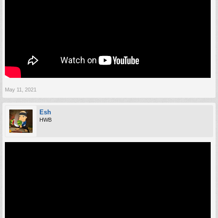
May 11, 2021
Esh
HWB