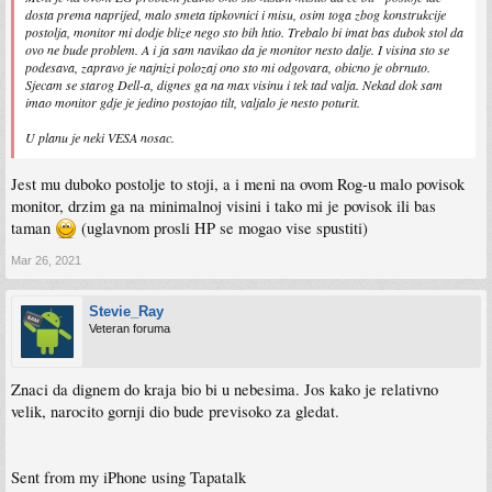
dosta prema naprijed, malo smeta tipkovnici i misu, osim toga zbog konstrukcije
postolja, monitor mi dodje blize nego sto bih htio. Trebalo bi imat bas dubok stol da
ovo ne bude problem. A i ja sam navikao da je monitor nesto dalje. I visina sto se
podesava, zapravo je najnizi polozaj ono sto mi odgovara, obicno je obrnuto.
Sjecam se starog Dell-a, dignes ga na max visinu i tek tad valja. Nekad dok sam
imao monitor gdje je jedino postojao tilt, valjalo je nesto poturit.
U planu je neki VESA nosac.
Jest mu duboko postolje to stoji, a i meni na ovom Rog-u malo povisok
monitor, drzim ga na minimalnoj visini i tako mi je povisok ili bas
taman
(uglavnom prosli HP se mogao vise spustiti)
Mar 26, 2021
Stevie_Ray
Veteran foruma
Znaci da dignem do kraja bio bi u nebesima. Jos kako je relativno
velik, narocito gornji dio bude previsoko za gledat.
Sent from my iPhone using Tapatalk