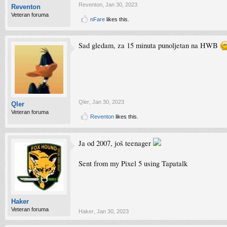
Reventon
,
Jan 30, 2023
Reventon
Veteran foruma
nFare
likes this.
Sad gledam, za 15 minuta punoljetan na HWB
Qler
,
Jan 30, 2023
Qler
Veteran foruma
Reventon
likes this.
Ja od 2007, još teenager
Sent from my Pixel 5 using Tapatalk
Haker
Veteran foruma
Haker
,
Jan 30, 2023