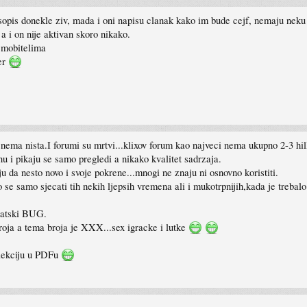
opis donekle ziv, mada i oni napisu clanak kako im bude cejf, nemaju neku 
 a i on nije aktivan skoro nikako.
a mobitelima
ver
ema nista.I forumi su mrtvi...klixov forum kao najveci nema ukupno 2-3 hillj
u i pikaju se samo pregledi a nikako kvalitet sadrzaja.
u da nesto novo i svoje pokrene...mnogi ne znaju ni osnovno koristiti.
se samo sjecati tih nekih ljepsih vremena ali i mukotrpnijih,kada je trebalo
vatski BUG.
roja a tema broja je XXX...sex igracke i lutke
olekciju u PDFu