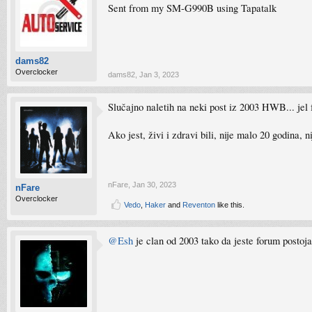
Sent from my SM-G990B using Tapatalk
dams82
Overclocker
dams82
,
Jan 3, 2023
Slučajno naletih na neki post iz 2003 HWB... jel
Ako jest, živi i zdravi bili, nije malo 20 godina, 
nFare
,
Jan 30, 2023
nFare
Overclocker
Vedo
,
Haker
and
Reventon
like this.
@Esh
je clan od 2003 tako da jeste forum postoj