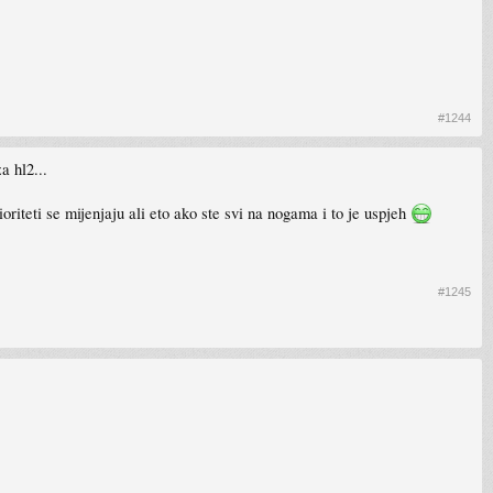
#1244
a hl2...
ioriteti se mijenjaju ali eto ako ste svi na nogama i to je uspjeh
#1245