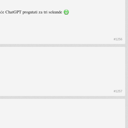
e će ChatGPT progutati za tri sekunde
#1256
#1257