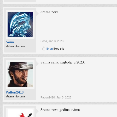
Sretna nova
Sena
,
Jan 3, 2023
Sena
Veteran foruma
ibran
likes this.
Svima samo najbolje u 2023.
Patton2410
Veteran foruma
Patton2410
,
Jan 3, 2023
Sretna nova godina svima