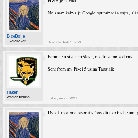
HWB je navika.
Ne znam kakva je Google optimizacija sajta, ali 
BiceBolje
Overclocker
BiceBolje
,
Feb 1, 2023
Forumi su stvar prošlosti, nije to samo kod nas.
Sent from my Pixel 5 using Tapatalk
Haker
Veteran foruma
Haker
,
Feb 2, 2023
Uvijek možemo otvoriti subreddit ako bude stani 