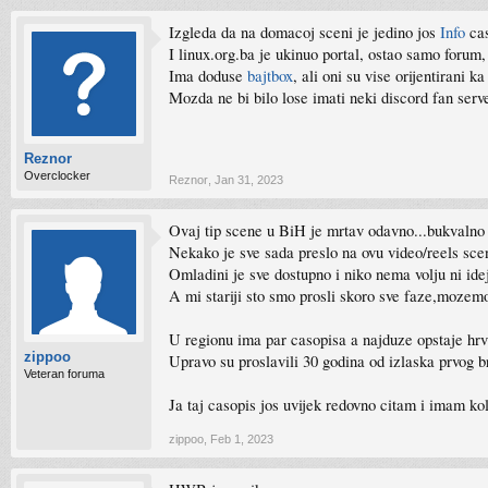
Izgleda da na domacoj sceni je jedino jos
Info
cas
I linux.org.ba je ukinuo portal, ostao samo forum,
Ima doduse
bajtbox
, ali oni su vise orijentirani k
Mozda ne bi bilo lose imati neki discord fan ser
Reznor
Overclocker
Reznor
,
Jan 31, 2023
Ovaj tip scene u BiH je mrtav odavno...bukvalno n
Nekako je sve sada preslo na ovu video/reels scen
Omladini je sve dostupno i niko nema volju ni idej
A mi stariji sto smo prosli skoro sve faze,mozemo 
U regionu ima par casopisa a najduze opstaje hr
zippoo
Upravo su proslavili 30 godina od izlaska prvog b
Veteran foruma
Ja taj casopis jos uvijek redovno citam i imam k
zippoo
,
Feb 1, 2023