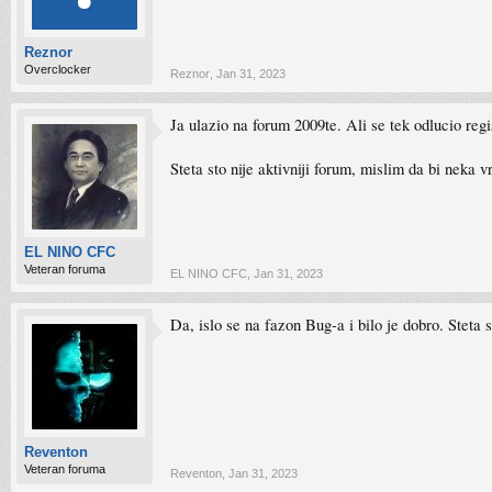
Reznor
Overclocker
Reznor
,
Jan 31, 2023
Ja ulazio na forum 2009te. Ali se tek odlucio regi
Steta sto nije aktivniji forum, mislim da bi neka v
EL NINO CFC
Veteran foruma
EL NINO CFC
,
Jan 31, 2023
Da, islo se na fazon Bug-a i bilo je dobro. Steta s
Reventon
Veteran foruma
Reventon
,
Jan 31, 2023