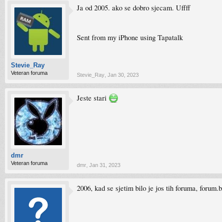
Ja od 2005. ako se dobro sjecam. Uffff
Sent from my iPhone using Tapatalk
Stevie_Ray
Veteran foruma
Stevie_Ray
,
Jan 30, 2023
Jeste stari
dmr
Veteran foruma
dmr
,
Jan 31, 2023
2006, kad se sjetim bilo je jos tih foruma, forum