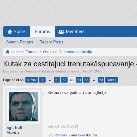
Home
Forums
Members
Search Forums
Recent Posts
Home
Forums
Ostalo
Generalna diskusija
Kutak za cestitajuci trenutak/ispucavanje 
Discussion in '
Generalna diskusija
' started by
monK
,
Dec 24, 2005
.
Page 63 of 68
< Prev
1
←
61
62
63
64
65
→
68
Next >
Sretna nova godina i sve najbolje
sgt. bull
,
Jan 2, 2023
sgt. bull
Aktivista
Ronaldo_9
and
ibran
like this.