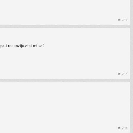
#1251
 pa i recenzija cini mi se?
#1252
#1253