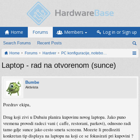
Home
Forums
Members
Log in or Sign up
Search Forums
Recent Posts
Home
Forums
Hardver
PC konfiguracije, notebook računari, servis
Laptop - rad na otvorenom (sunce)
Bumbe
Aktivista
Pozdrav ekipa,
Drug koji zivi u Dubaiu planira kupovinu novog laptopa. Jako puno
vremena provodi radeci vani ( caffe, restorani, parkovi), odnosno radi
tamo gdje sunce jako cesto smeta screenu. Mozete li predloziti
konkretan tip displaya na laptopu na koji ce se fokusirati pri kupovini ?