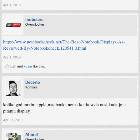
Apr 1, 2019
mobsterc
Overclocker
https://www.notebookcheck.net/The-Best-Notebook-Displays-As-
Reviewed-By-Notebookcheck.120541.0.html
Apr 1, 2019
Esh
and
kvaju
like this.
Decerto
Komšija
koliko god mrzim apple,macbooku nema ko da vodu nosi kada je u
pitanju display.
Apr 23, 2019
AhmeT
Overclocker