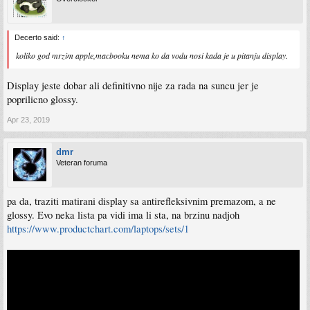
Decerto said:
↑
koliko god mrzim apple,macbooku nema ko da vodu nosi kada je u pitanju display.
Display jeste dobar ali definitivno nije za rada na suncu jer je
poprilicno glossy.
Apr 23, 2019
dmr
Veteran foruma
pa da, traziti matirani display sa antirefleksivnim premazom, a ne
glossy. Evo neka lista pa vidi ima li sta, na brzinu nadjoh
https://www.productchart.com/laptops/sets/1