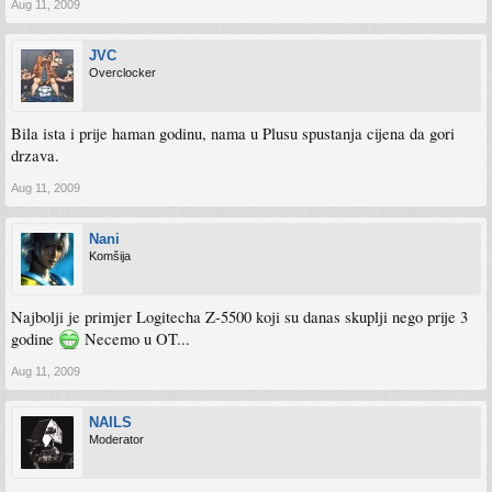
Aug 11, 2009
JVC
Overclocker
Bila ista i prije haman godinu, nama u Plusu spustanja cijena da gori
drzava.
Aug 11, 2009
Nani
Komšija
Najbolji je primjer Logitecha Z-5500 koji su danas skuplji nego prije 3
godine
Necemo u OT...
Aug 11, 2009
NAILS
Moderator