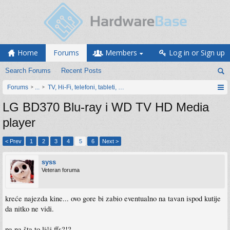
Home
Forums
Members
Log in or Sign up
Search Forums
Recent Posts
Forums
...
TV, Hi-Fi, telefoni, tableti, satovi, IoT oprema
LG BD370 Blu-ray i WD TV HD Media
player
< Prev
1
2
3
4
5
6
Next >
syss
Veteran foruma
kreće najezda kine... ovo gore bi zabio eventualno na tavan ispod kutije
da nitko ne vidi.
pa na šta to liči ffs?!?