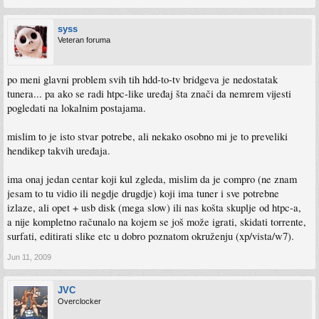
syss
Veteran foruma
po meni glavni problem svih tih hdd-to-tv bridgeva je nedostatak
tunera... pa ako se radi htpc-like uređaj šta znači da nemrem vijesti
pogledati na lokalnim postajama.
mislim to je isto stvar potrebe, ali nekako osobno mi je to preveliki
hendikep takvih uređaja.
ima onaj jedan centar koji kul zgleda, mislim da je compro (ne znam
jesam to tu vidio ili negdje drugdje) koji ima tuner i sve potrebne
izlaze, ali opet + usb disk (mega slow) ili nas košta skuplje od htpc-a,
a nije kompletno računalo na kojem se još može igrati, skidati torrente,
surfati, editirati slike etc u dobro poznatom okruženju (xp/vista/w7).
Jun 11, 2009
JVC
Overclocker