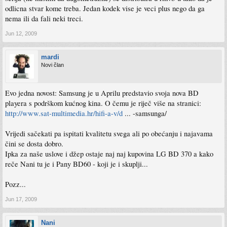
odlicna stvar kome treba. Jedan kodek vise je veci plus nego da ga
nema ili da fali neki treci.
Jun 12, 2009
mardi
Novi član
Evo jedna novost: Samsung je u Aprilu predstavio svoja nova BD
playera s podrškom kućnog kina. O čemu je riječ više na stranici:
http://www.sat-multimedia.hr/hifi-a-v/d
... -samsunga/
Vrijedi sačekati pa ispitati kvalitetu svega ali po obećanju i najavama
čini se dosta dobro.
Ipka za naše uslove i džep ostaje naj naj kupovina LG BD 370 a kako
reče Nani tu je i Pany BD60 - koji je i skuplji...
Pozz...
Jun 17, 2009
Nani