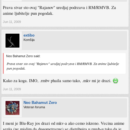
Prava stvar sto ovaj "Rajanov" uredjaj podrzava i RM/RMVB. Za
anime ljubitelje pun pogodak.
Jun 11, 2009
extibo
Komšija
Neo Bahamut Zero said:
Prava stvar sto ovaj "Rajanov" uredjaj podrzava i RM/RMVB. Za anime ljubitelje
pun pogodak.
Kako za koga. IMO, .rmbv phaila samo tako, .mkv mi je drazi.
Jun 11, 2009
Neo Bahamut Zero
Veteran foruma
I meni je Blu-Ray jos drazi od mkv-a ako cemo iskreno. Vecina anime
serija (ne mislim da dugometrazne) se distribuira u rmvb-u tako da je