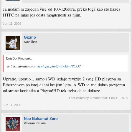
Ja nedam ni zajedan vise od 100-120eura. preko toga kao sto kazes
HTPC pa imas jos dosta mogucnosti sa njim.
Jun 11, 2009
Gizmo
Novi član
EnisDonKing said:
Je li iko upratio ovo:
viewtopic.php?f=39&t=18533
?
Upratio, upratio... samo i WD izdaje reviziju 2 svog HD player-a sa
Ethernet-om po istoj cijeni krajem ljeta. A WD je vec dobro provjeren
od strane korisnika a Playon!HD tek treba da se dokaze.
Last edited by a moderator:
Feb 11, 2018
Jun 11, 2009
Neo Bahamut Zero
Veteran foruma