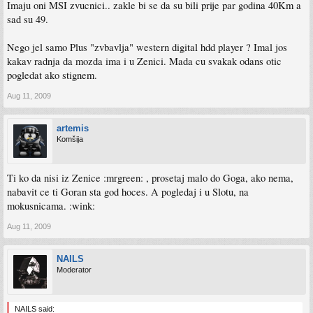
Imaju oni MSI zvucnici.. zakle bi se da su bili prije par godina 40Km a
sad su 49.
Nego jel samo Plus "zvbavlja" western digital hdd player ? Imal jos
kakav radnja da mozda ima i u Zenici. Mada cu svakak odans otic
pogledat ako stignem.
Aug 11, 2009
artemis
Komšija
Ti ko da nisi iz Zenice :mrgreen: , prosetaj malo do Goga, ako nema,
nabavit ce ti Goran sta god hoces. A pogledaj i u Slotu, na
mokusnicama. :wink:
Aug 11, 2009
NAILS
Moderator
NAILS said: