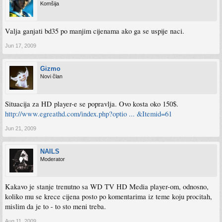
Komšija
Valja ganjati bd35 po manjim cijenama ako ga se uspije naci.
Jun 17, 2009
Gizmo
Novi član
Situacija za HD player-e se popravlja. Ovo kosta oko 150$.
http://www.egreathd.com/index.php?optio ... &Itemid=61
Jun 21, 2009
NAILS
Moderator
Kakavo je stanje trenutno sa WD TV HD Media player-om, odnosno,
koliko mu se krece cijena posto po komentarima iz teme koju procitah,
mislim da je to - to sto meni treba.
Aug 11, 2009