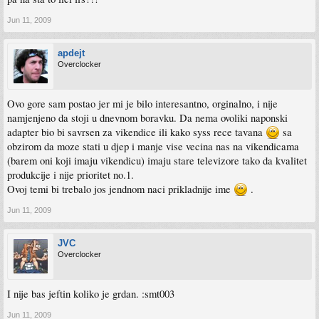
Jun 11, 2009
apdejt
Overclocker
Ovo gore sam postao jer mi je bilo interesantno, orginalno, i nije
namjenjeno da stoji u dnevnom boravku. Da nema ovoliki naponski
adapter bio bi savrsen za vikendice ili kako syss rece tavana
sa
obzirom da moze stati u djep i manje vise vecina nas na vikendicama
(barem oni koji imaju vikendicu) imaju stare televizore tako da kvalitet
produkcije i nije prioritet no.1.
Ovoj temi bi trebalo jos jendnom naci prikladnije ime
.
Jun 11, 2009
JVC
Overclocker
I nije bas jeftin koliko je grdan. :smt003
Jun 11, 2009