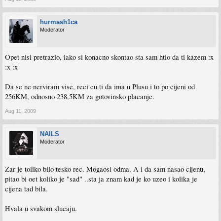
hurmash1ca
Moderator
Opet nisi pretrazio, iako si konacno skontao sta sam htio da ti kazem :x
:x :x
Da se ne nerviram vise, reci cu ti da ima u Plusu i to po cijeni od
256KM, odnosno 238,5KM za gotovinsko placanje.
Aug 11, 2009
NAILS
Moderator
Zar je toliko bilo tesko rec. Mogaosi odma. A i da sam nasao cijenu,
pitao bi oet koliko je "sad" ..sta ja znam kad je ko uzeo i kolika je
cijena tad bila.
Hvala u svakom slucaju.