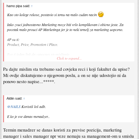
hamo pipa said:
↑
Kao sto kolege rekose, postavio si temu na malo cudan nacin
Iako zvuci jednostavno Marketing moze biti vrlo komplikovan i obicno jeste. Za
pocetak malo prouci 4P Marketinga jer je to neki temelj za marketing uopceno.
4P su ti:
Product, Price, Promotion i Place.
Evo ti jedan link da zapocnes razmisljanje.
Click to expand...
https://www.purelybranded.com/insights/the-four-ps-of-marketing/
Pa dajte mislim sta trebamo sad covjeku reci i koji fakultet da upise?
Sent from my Redmi Note 4 using Tapatalk
Mi ovdje diskutujemo o njegovom poslu, a on se nije udostojio ni da
ponovo nesto napise...*****.
Aldiin said:
↑
@NAILS
Koristiš loš adb.
E ko je sve danas menadzer..
Termin menadzer se danas koristi za previse pozicija, marketing
manager i sales manager npr veze nemaju sa management-om u smislu