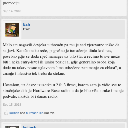
promociju.
Sep 14, 2018
Esh
HWB
Malo ste nagazili čovjeka u threadu pa mu je sad vjerovatno teško da
se javi. Kao što neko reče, pogrešno je tumačenje titula kod nas,
posebno gdje se doda riječ manager uz bilo šta, a recimo to sve može
biti i neka entry-level ili junior pozicija, gdje generalno osoba koja
dođe na takav posao uglavnom "ima određeno zanimanje za oblast", a
znanje i iskustvo tek treba da stekne.
Uostalom, uz časne izuzetke u 2 ili 3 firme, barem sam ja vidio sve te
stručnjake dok je Hardware Base radio, a da je bilo više struke i manje
podvale, možda bi i danas radio.
Sep 15, 2018
kolinsb
and
hurmash1ca
like this.
kolinsb