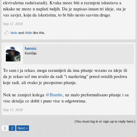
ekvivaletna radu/zaradi). Kvaka moze biti u razmjeni iskustava a
nikako ne moze u naplati tudjih. Da je napisao imam tri ideje, sta je
vas savjet, koju da iskoristim, to bi bilo nesto sasvim drugo.
Sep 17, 2018
Vedo
and
Aldiin
like this.
heroic
Komšija
To sam i ja rekao, mogu razumijeti da ima pitanje vezano za ideje ili
da je rekao sef mu uvalio da radi "i marketing" pored ostalih poslova
koje radi, ali ovako je preopsirno pitanje.
Nek ne zamjeri kolega
@Bumbe
, uz malo preformulisano pitanje i sa
vise detalja ce dobit i puno vise u odgovorima.
Sep 17, 2018
(You must log in or sign up to reply here.)
1
2
Next >