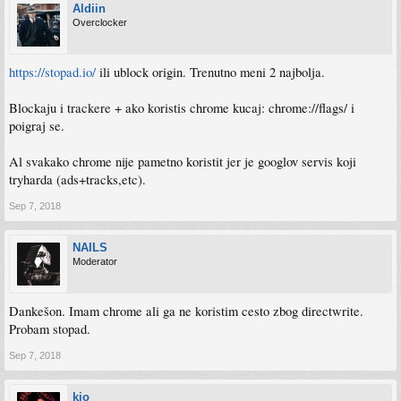
Aldiin
Overclocker
https://stopad.io/
ili ublock origin. Trenutno meni 2 najbolja.
Blockaju i trackere + ako koristis chrome kucaj: chrome://flags/ i
poigraj se.
Al svakako chrome nije pametno koristit jer je googlov servis koji
tryharda (ads+tracks,etc).
Sep 7, 2018
NAILS
Moderator
Dankešon. Imam chrome ali ga ne koristim cesto zbog directwrite.
Probam stopad.
Sep 7, 2018
kio