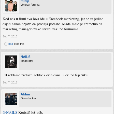
ming
Veteran foruma
Kod nas u firmi sva lova ide u Facebook marketing, jer se tu jedino
osjeti nakon objave da prodaja poraste. Mada malo je sramotno da
marketing manager ovake stvari traži po forumima.
Sep 7, 2018
pac
likes this.
NAILS
Moderator
FB reklame prolaze adblock ovih dana. Udri po fejsbuku.
Sep 7, 2018
Aldiin
Overclocker
@NAILS
Koristiš loš adb.