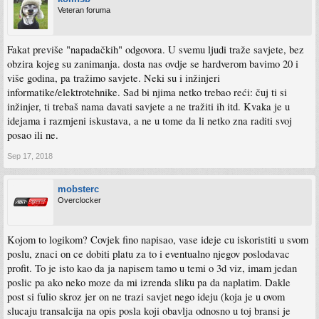
Veteran foruma
Fakat previše "napadačkih" odgovora. U svemu ljudi traže savjete, bez
obzira kojeg su zanimanja. dosta nas ovdje se hardverom bavimo 20 i
više godina, pa tražimo savjete. Neki su i inžinjeri
informatike/elektrotehnike. Sad bi njima netko trebao reći: čuj ti si
inžinjer, ti trebaš nama davati savjete a ne tražiti ih itd. Kvaka je u
idejama i razmjeni iskustava, a ne u tome da li netko zna raditi svoj
posao ili ne.
Sep 17, 2018
mobsterc
Overclocker
Kojom to logikom? Covjek fino napisao, vase ideje cu iskoristiti u svom
poslu, znaci on ce dobiti platu za to i eventualno njegov poslodavac
profit. To je isto kao da ja napisem tamo u temi o 3d viz, imam jedan
poslic pa ako neko moze da mi izrenda sliku pa da naplatim. Dakle
post si fulio skroz jer on ne trazi savjet nego ideju (koja je u ovom
slucaju transalcija na opis posla koji obavlja odnosno u toj bransi je