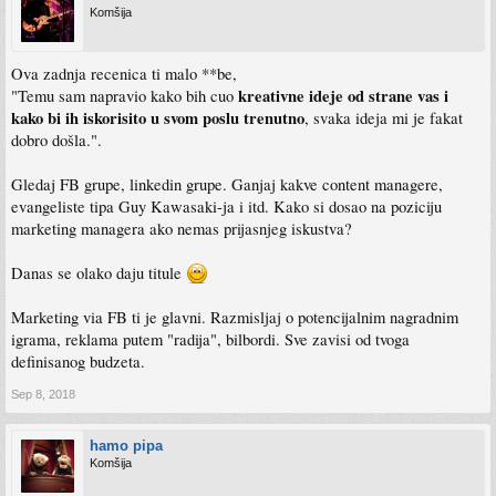
Komšija
Ova zadnja recenica ti malo **be,
kreativne ideje od strane vas i
"Temu sam napravio kako bih cuo
kako bi ih iskorisito u svom poslu trenutno
, svaka ideja mi je fakat
dobro došla.".
Gledaj FB grupe, linkedin grupe. Ganjaj kakve content managere,
evangeliste tipa Guy Kawasaki-ja i itd. Kako si dosao na poziciju
marketing managera ako nemas prijasnjeg iskustva?
Danas se olako daju titule
Marketing via FB ti je glavni. Razmisljaj o potencijalnim nagradnim
igrama, reklama putem "radija", bilbordi. Sve zavisi od tvoga
definisanog budzeta.
Sep 8, 2018
hamo pipa
Komšija