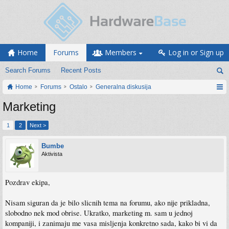
Home
Forums
Members
Log in or Sign up
Search Forums
Recent Posts
Home
Forums
Ostalo
Generalna diskusija
Marketing
1
2
Next >
Bumbe
Aktivista
Pozdrav ekipa,
Nisam siguran da je bilo slicnih tema na forumu, ako nije prikladna,
slobodno nek mod obrise. Ukratko, marketing m. sam u jednoj
kompaniji, i zanimaju me vasa misljenja konkretno sada, kako bi vi da