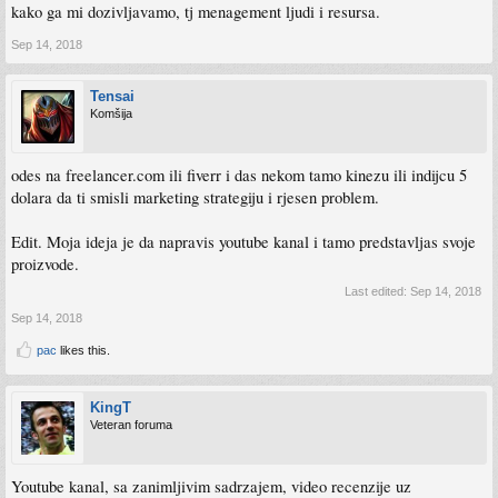
kako ga mi dozivljavamo, tj menagement ljudi i resursa.
Sep 14, 2018
Tensai
Komšija
odes na freelancer.com ili fiverr i das nekom tamo kinezu ili indijcu 5
dolara da ti smisli marketing strategiju i rjesen problem.
Edit. Moja ideja je da napravis youtube kanal i tamo predstavljas svoje
proizvode.
Last edited:
Sep 14, 2018
Sep 14, 2018
pac
likes this.
KingT
Veteran foruma
Youtube kanal, sa zanimljivim sadrzajem, video recenzije uz