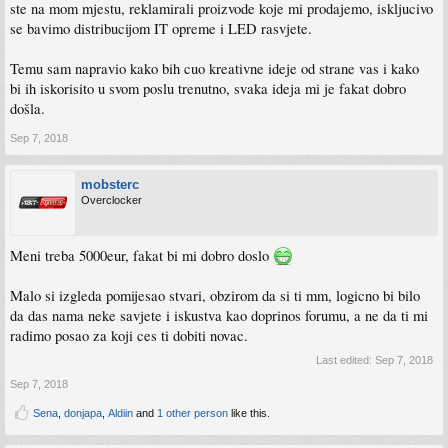
ste na mom mjestu, reklamirali proizvode koje mi prodajemo, iskljucivo
se bavimo distribucijom IT opreme i LED rasvjete.
Temu sam napravio kako bih cuo kreativne ideje od strane vas i kako
bi ih iskorisito u svom poslu trenutno, svaka ideja mi je fakat dobro
došla.
Sep 7, 2018
mobsterc
Overclocker
Meni treba 5000eur, fakat bi mi dobro doslo
Malo si izgleda pomijesao stvari, obzirom da si ti mm, logicno bi bilo
da das nama neke savjete i iskustva kao doprinos forumu, a ne da ti mi
radimo posao za koji ces ti dobiti novac.
Last edited:
Sep 7, 2018
Sep 7, 2018
Sena
,
donjapa
,
Aldiin
and
1 other person
like this.