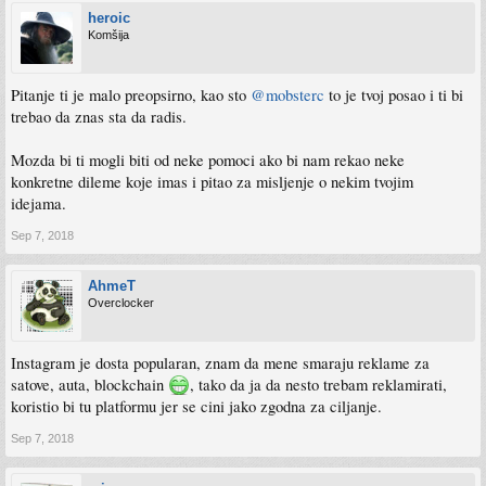
heroic
Komšija
Pitanje ti je malo preopsirno, kao sto
@mobsterc
to je tvoj posao i ti bi
trebao da znas sta da radis.
Mozda bi ti mogli biti od neke pomoci ako bi nam rekao neke
konkretne dileme koje imas i pitao za misljenje o nekim tvojim
idejama.
Sep 7, 2018
AhmeT
Overclocker
Instagram je dosta popularan, znam da mene smaraju reklame za
satove, auta, blockchain
, tako da ja da nesto trebam reklamirati,
koristio bi tu platformu jer se cini jako zgodna za ciljanje.
Sep 7, 2018