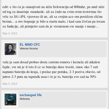
edit: e što ću ja smanjivati na nižu frekvenciju od 800mhz, pa nmž niže
od tog za današnje standarde. ali za čudo na svim ovim testovima što
vrše za S4 i iP4, vjerovao ili ne, ali sa svojim ace-om postižem sličnu
brzinu... a ovo štopanje je bilo u startu malo, i kad sam živčan pa trzam
za funkcije, ali primjetio sam da je vremenom sve manje i manje...
May 4, 2013
EL NINO CFC
Veteran foruma
vala ja sam dosad probao dosta custom romova i kernela ali nikakve
fajde, sve mi je il isto il ce se baterija duze trositi, sinoc oko 7 sati
napunio bateriju do kraja, i poslao par poruka, 2-3 poziva obavio, od
jutros 2-3 puta na tapatalk usao i to je to, baterija evo sad na 50%
May 5, 2013
exchanged life
Aktivista