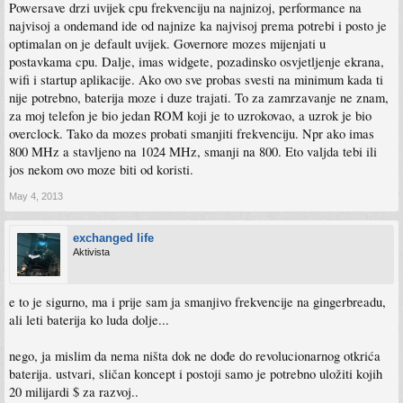
Powersave drzi uvijek cpu frekvenciju na najnizoj, performance na
najvisoj a ondemand ide od najnize ka najvisoj prema potrebi i posto je
optimalan on je default uvijek. Governore mozes mijenjati u
postavkama cpu. Dalje, imas widgete, pozadinsko osvjetljenje ekrana,
wifi i startup aplikacije. Ako ovo sve probas svesti na minimum kada ti
nije potrebno, baterija moze i duze trajati. To za zamrzavanje ne znam,
za moj telefon je bio jedan ROM koji je to uzrokovao, a uzrok je bio
overclock. Tako da mozes probati smanjiti frekvenciju. Npr ako imas
800 MHz a stavljeno na 1024 MHz, smanji na 800. Eto valjda tebi ili
jos nekom ovo moze biti od koristi.
May 4, 2013
exchanged life
Aktivista
e to je sigurno, ma i prije sam ja smanjivo frekvencije na gingerbreadu,
ali leti baterija ko luda dolje...
nego, ja mislim da nema ništa dok ne dođe do revolucionarnog otkrića
baterija. ustvari, sličan koncept i postoji samo je potrebno uložiti kojih
20 milijardi $ za razvoj..