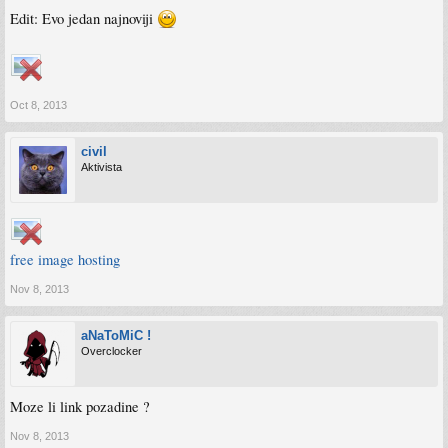
Edit: Evo jedan najnoviji
Oct 8, 2013
civil
Aktivista
free image hosting
Nov 8, 2013
aNaToMiC !
Overclocker
Moze li link pozadine ?
Nov 8, 2013