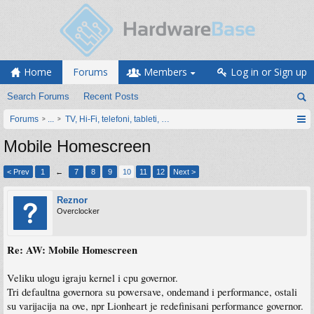
Home
Forums
Members
Log in or Sign up
Search Forums
Recent Posts
Forums
...
TV, Hi-Fi, telefoni, tableti, satovi, IoT oprema
Mobile Homescreen
< Prev
1
←
7
8
9
10
11
12
Next >
Reznor
Overclocker
Re: AW: Mobile Homescreen
Veliku ulogu igraju kernel i cpu governor.
Tri defaultna governora su powersave, ondemand i performance, ostali
su varijacija na ove, npr Lionheart je redefinisani performance governor.