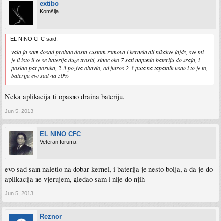
extibo
Komšija
EL NINO CFC said:
vala ja sam dosad probao dosta custom romova i kernela ali nikakve fajde, sve mi
je il isto il ce se baterija duze trositi, sinoc oko 7 sati napunio bateriju do kraja, i
poslao par poruka, 2-3 poziva obavio, od jutros 2-3 puta na tapatalk usao i to je to,
baterija evo sad na 50%
Neka aplikacija ti opasno draina bateriju.
Jun 5, 2013
EL NINO CFC
Veteran foruma
evo sad sam naletio na dobar kernel, i baterija je nesto bolja, a da je do
aplikacija ne vjerujem, gledao sam i nije do njih
Jun 5, 2013
Reznor