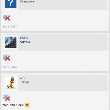
Overclocker
Sep 8, 2013
kAcA
Aktivista
Sep 8, 2013
efo
Komšija
nice and clean