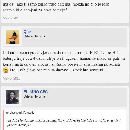
ma daj, ako ti samo toliko traje baterija, možda ne bi bilo loše
razmisliti o zamjeni za novu bateriju?
May 5, 2013
Qler
Veteran foruma
Ja i dalje ne mogu da vjerujem da mom starom na HTC Desire HD
baterija traje cca 4 dana, ali je wi fi ugasen, haman se nikad ne pali, ne
koristi nista od ovih vibera i sl. Samo pozivi ni sms mislim ne koristi
i to u vrh glave par minuta dnevno... stock htc sense ui...
May 5, 2013
EL NINO CFC
Veteran foruma
exchanged life said:
ma daj, ako ti samo toliko traje baterija, možda ne bi bilo loše razmisliti o zamjeni
za novu bateriju?