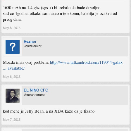
1650 mAh na 1.4 ghz (sgs +) bi trebalo da bude dovoljno
sad ce 1godina otkako sam uzeo u telekomu, baterija je ovakva od
prvog dana
May 5, 2013
Reznor
Overclocker
Mozda imas ovaj problem:
http://www.talkandroid.com/119044-galax
... available/
May 6, 2013
EL NINO CFC
Veteran foruma
kod mene je Jelly Bean, a na XDA kaze da je fixano
May 7, 2013