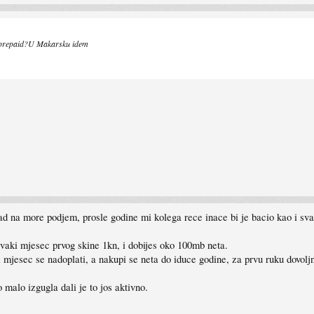
to prepaid?U Makarsku idem
d na more podjem, prosle godine mi kolega rece inace bi je bacio kao i sv
svaki mjesec prvog skine 1kn, i dobijes oko 100mb neta.
i mjesec se nadoplati, a nakupi se neta do iduce godine, za prvu ruku dovolj
 malo izgugla dali je to jos aktivno.