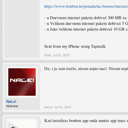
https://www.bonbon.hr/ponuda/na-bonove/internet
- u Dnevnom internet paketu dobivaš 300 MB za
- u Velikom dnevnom internet paketu dobivaš 5 
- u Jako velikom internet paketu dobivaš 10 GB z
Sent from my iPhone using Tapatalk
Vedo
,
Jul 31, 2022
Da, i ja sam tražio, nisam uspio naći. Nisam uspi
NaLe!
Aktivista
NaLe!
,
Jul 31, 2022
Kad instaliras bonbon app onda unutar app imas sv