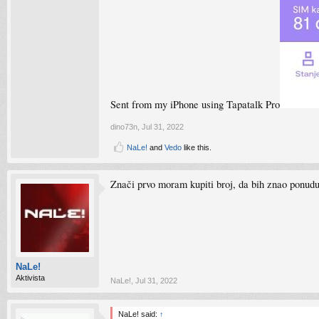
Sent from my iPhone using Tapatalk Pro
dino73n
,
Jul 31, 2022
NaLe!
and
Vedo
like this.
Znači prvo moram kupiti broj, da bih znao ponud
NaLe!
Aktivista
NaLe!
,
Jul 31, 2022
NaLe! said:
↑