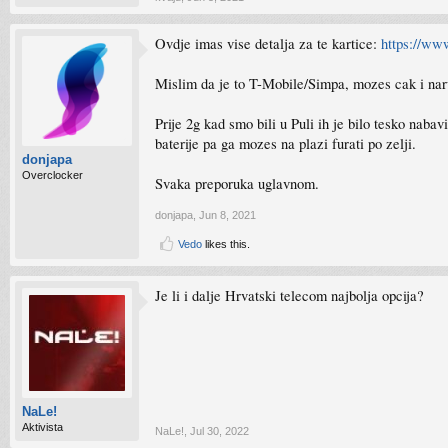
Ovdje imas vise detalja za te kartice:
https://www
Mislim da je to T-Mobile/Simpa, mozes cak i naru
Prije 2g kad smo bili u Puli ih je bilo tesko nab
baterije pa ga mozes na plazi furati po zelji.
donjapa
Overclocker
Svaka preporuka uglavnom.
donjapa
,
Jun 8, 2021
Vedo
likes this.
Je li i dalje Hrvatski telecom najbolja opcija?
NaLe!
Aktivista
NaLe!
,
Jul 30, 2022