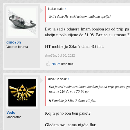
NaLe! said:
↑
Je li i dalje Hrvatski telecom najbolja opcija?
Evo ja sad s odmora.Imam bonbon jos od prije pa s
akciju u pola cijene do 31.08. Brzine su strasne 
dino73n
HT mobile je 85kn 7 dana 4G flat.
Veteran foruma
dino73n
,
Jul 30, 2022
NaLe!
likes this.
dino73n said:
↑
Evo ja sad s odmora.Imam bonbon jos od prije pa sam ga sam
strasne 220 down i 70-80 up
HT mobile je 85kn 7 dana 4G flat.
Koj ti je to bon bon paket?
Vedo
Moderator
Gledam ovo, nema nigdje flat: