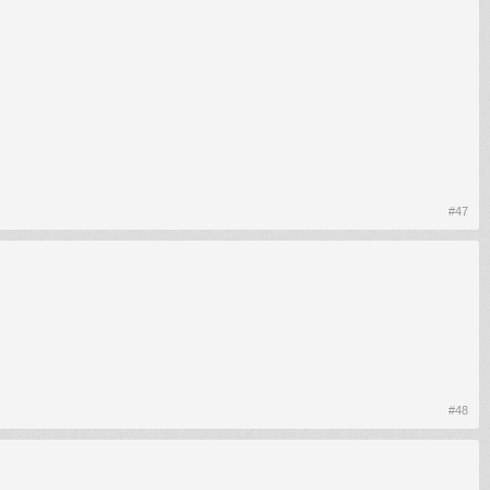
#47
#48