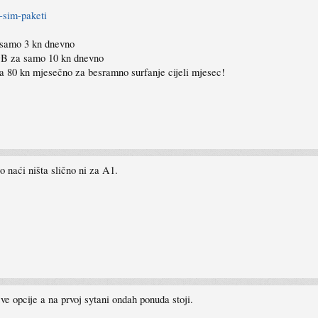
-sim-paketi
 samo 3 kn dnevno
GB za samo 10 kn dnevno
a 80 kn mjesečno za besramno surfanje cijeli mjesec!
o naći ništa slično ni za A1.
e opcije a na prvoj sytani ondah ponuda stoji.