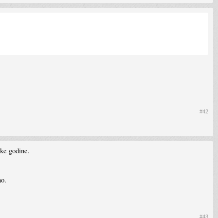
#42
ake godine.
no.
#43