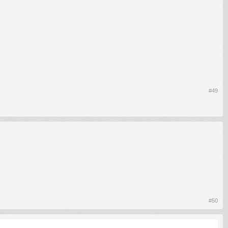
#49
#50