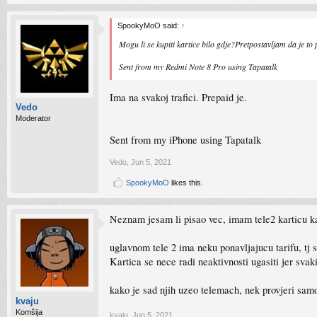
SpookyMoO said:
↑
Mogu li se kupiti kartice bilo gdje?Pretpostavljam da je 
Sent from my Redmi Note 8 Pro using Tapatalk
Ima na svakoj trafici. Prepaid je.
Vedo
Moderator
Sent from my iPhone using Tapatalk
Vedo
,
Jun 5, 2021
SpookyMoO
likes this.
Neznam jesam li pisao vec, imam tele2 karticu ka
uglavnom tele 2 ima neku ponavljajucu tarifu, tj 
Kartica se nece radi neaktivnosti ugasiti jer svak
kako je sad njih uzeo telemach, nek provjeri samo
kvaju
Komšija
kvaju
,
Jun 5, 2021