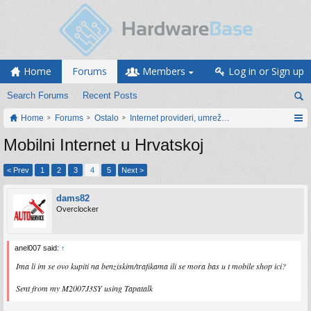
Home
Forums
Members
Log in or Sign up
Search Forums
Recent Posts
Home
Forums
Ostalo
Internet provideri, umrežavanje i web servisi
Mobilni Internet u Hrvatskoj
< Prev
1
2
3
4
5
Next >
dams82
Overclocker
anel007 said:
↑
Ima li im se ovo kupiti na benziskim/trafikama ili se mora bas u t mobile shop ici?
Sent from my M2007J3SY using Tapatalk