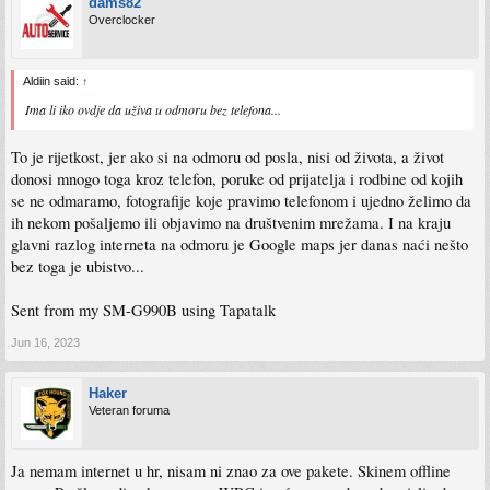
dams82
Overclocker
Aldiin said:
↑
Ima li iko ovdje da uživa u odmoru bez telefona...
To je rijetkost, jer ako si na odmoru od posla, nisi od života, a život
donosi mnogo toga kroz telefon, poruke od prijatelja i rodbine od kojih
se ne odmaramo, fotografije koje pravimo telefonom i ujedno želimo da
ih nekom pošaljemo ili objavimo na društvenim mrežama. I na kraju
glavni razlog interneta na odmoru je Google maps jer danas naći nešto
bez toga je ubistvo...
Sent from my SM-G990B using Tapatalk
Jun 16, 2023
Haker
Veteran foruma
Ja nemam internet u hr, nisam ni znao za ove pakete. Skinem offline