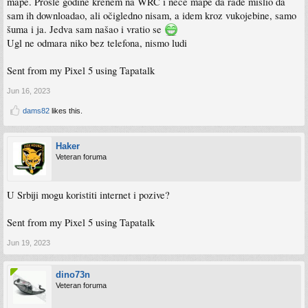
mape. Prošle godine krenem na WRC i neće mape da rade mislio da
sam ih downloadao, ali očigledno nisam, a idem kroz vukojebine, samo
šuma i ja. Jedva sam našao i vratio se
Ugl ne odmara niko bez telefona, nismo ludi
Sent from my Pixel 5 using Tapatalk
Jun 16, 2023
dams82
likes this.
Haker
Veteran foruma
U Srbiji mogu koristiti internet i pozive?
Sent from my Pixel 5 using Tapatalk
Jun 19, 2023
dino73n
Veteran foruma