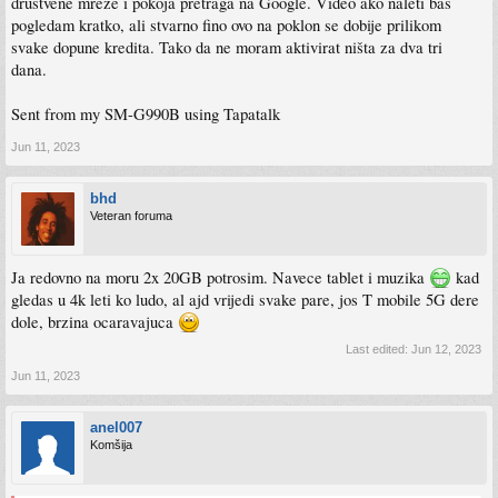
društvene mreže i pokoja pretraga na Google. Video ako naleti baš
pogledam kratko, ali stvarno fino ovo na poklon se dobije prilikom
svake dopune kredita. Tako da ne moram aktivirat ništa za dva tri
dana.
Sent from my SM-G990B using Tapatalk
Jun 11, 2023
bhd
Veteran foruma
Ja redovno na moru 2x 20GB potrosim. Navece tablet i muzika
kad
gledas u 4k leti ko ludo, al ajd vrijedi svake pare, jos T mobile 5G dere
dole, brzina ocaravajuca
Last edited:
Jun 12, 2023
Jun 11, 2023
anel007
Komšija