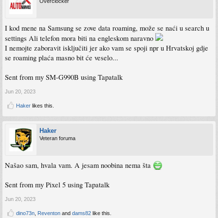
Overclocker
I kod mene na Samsung se zove data roaming, može se naći u search u
settings Ali telefon mora biti na engleskom naravno
I nemojte zaboravit isključiti jer ako vam se spoji npr u Hrvatskoj gdje
se roaming plaća masno bit će veselo...
Sent from my SM-G990B using Tapatalk
Jun 20, 2023
Haker
likes this.
Haker
Veteran foruma
Našao sam, hvala vam. A jesam noobina nema šta
Sent from my Pixel 5 using Tapatalk
Jun 20, 2023
dino73n
,
Reventon
and
dams82
like this.