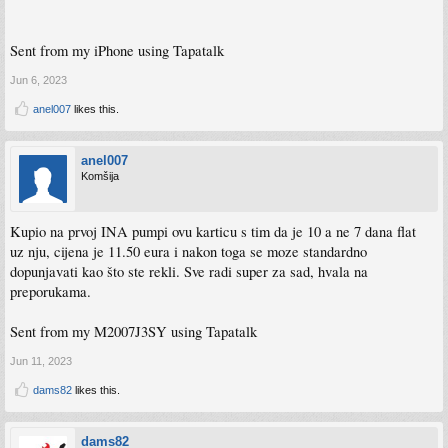
Sent from my iPhone using Tapatalk
Jun 6, 2023
anel007
likes this.
anel007
Komšija
Kupio na prvoj INA pumpi ovu karticu s tim da je 10 a ne 7 dana flat
uz nju, cijena je 11.50 eura i nakon toga se moze standardno
dopunjavati kao što ste rekli. Sve radi super za sad, hvala na
preporukama.
Sent from my M2007J3SY using Tapatalk
Jun 11, 2023
dams82
likes this.
dams82