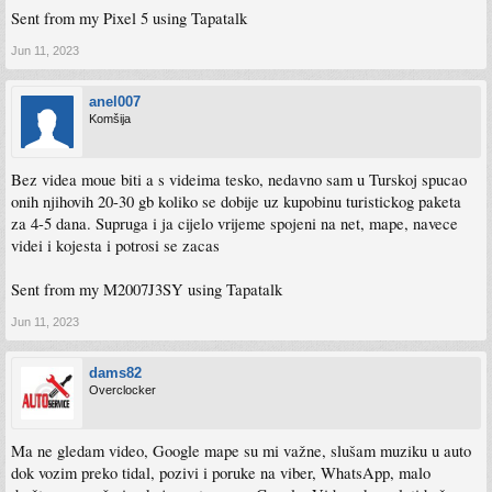
Sent from my Pixel 5 using Tapatalk
Jun 11, 2023
anel007
Komšija
Bez videa moue biti a s videima tesko, nedavno sam u Turskoj spucao
onih njihovih 20-30 gb koliko se dobije uz kupobinu turistickog paketa
za 4-5 dana. Supruga i ja cijelo vrijeme spojeni na net, mape, navece
videi i kojesta i potrosi se zacas
Sent from my M2007J3SY using Tapatalk
Jun 11, 2023
dams82
Overclocker
Ma ne gledam video, Google mape su mi važne, slušam muziku u auto
dok vozim preko tidal, pozivi i poruke na viber, WhatsApp, malo