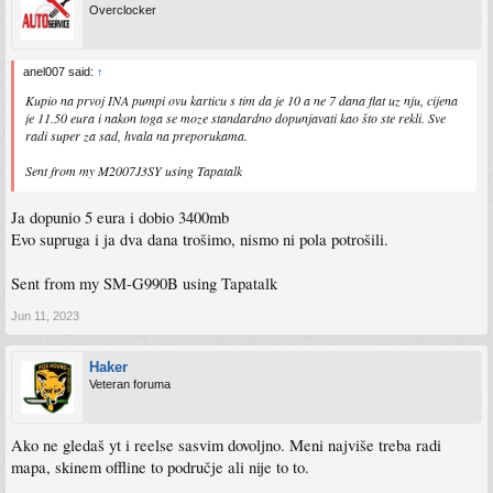
Overclocker
anel007 said:
↑
Kupio na prvoj INA pumpi ovu karticu s tim da je 10 a ne 7 dana flat uz nju, cijena
je 11.50 eura i nakon toga se moze standardno dopunjavati kao što ste rekli. Sve
radi super za sad, hvala na preporukama.
Sent from my M2007J3SY using Tapatalk
Ja dopunio 5 eura i dobio 3400mb
Evo supruga i ja dva dana trošimo, nismo ni pola potrošili.
Sent from my SM-G990B using Tapatalk
Jun 11, 2023
Haker
Veteran foruma
Ako ne gledaš yt i reelse sasvim dovoljno. Meni najviše treba radi
mapa, skinem offline to područje ali nije to to.