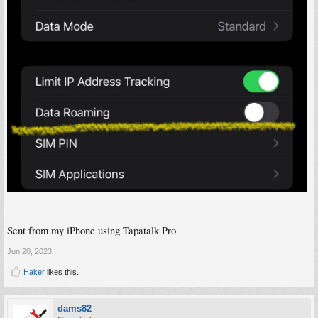
Sent from my iPhone using Tapatalk Pro
Jun 20, 2023
Haker
likes this.
dams82