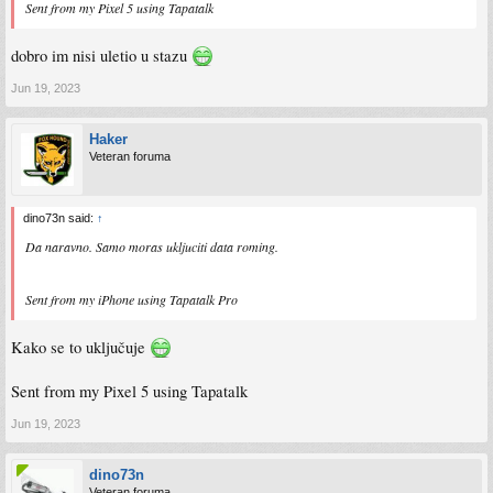
Sent from my Pixel 5 using Tapatalk
dobro im nisi uletio u stazu
Jun 19, 2023
Haker
Veteran foruma
dino73n said:
↑
Da naravno. Samo moras ukljuciti data roming.
Sent from my iPhone using Tapatalk Pro
Kako se to uključuje
Sent from my Pixel 5 using Tapatalk
Jun 19, 2023
dino73n
Veteran foruma