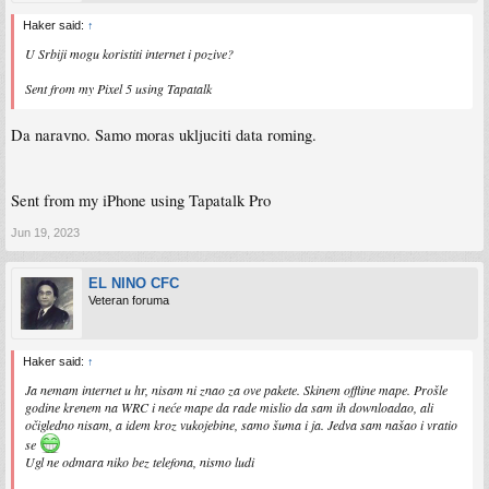
Haker said:
↑
U Srbiji mogu koristiti internet i pozive?
Sent from my Pixel 5 using Tapatalk
Da naravno. Samo moras ukljuciti data roming.
Sent from my iPhone using Tapatalk Pro
Jun 19, 2023
EL NINO CFC
Veteran foruma
Haker said:
↑
Ja nemam internet u hr, nisam ni znao za ove pakete. Skinem offline mape. Prošle
godine krenem na WRC i neće mape da rade mislio da sam ih downloadao, ali
očigledno nisam, a idem kroz vukojebine, samo šuma i ja. Jedva sam našao i vratio
se
Ugl ne odmara niko bez telefona, nismo ludi