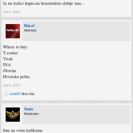
Ja na trafici kupio,na benzinskim slabije ima...
Jun 6, 2023
NaLe!
Aktivista
Where to buy:
T-centar
Tisak
INA
iNovine
Hrvatska pošta.
Jun 6, 2023
anel007
likes this.
Vedo
Moderator
Ima na svim trafikama