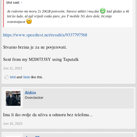
bhd said:
↑
Ja redovno na moru 2x 20GB potrosim. Navece tablet i muzika
kad gledas u 4k
leti ko ludo, al ajd vrijedi svake pare, jos T mobile 5G dere dole, brzinja
ocaravajuca
https://www.speedtest.net/result/a/9337797568
Stvarno brzina je za ne povjerovati.
Sent from my M2007J3SY using Tapatalk
Jun 11, 2023
bhd
and
Vedo
like this.
Aldiin
Overclocker
Ima li iko ovdje da uživa u odmoru bez telefona...
Jun 16, 2023