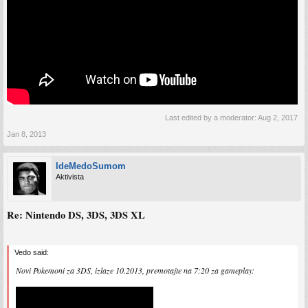
Last edited by a moderator:
Aug 2, 2017
Jan 8, 2013
IdeMedoSumom
Aktivista
Re: Nintendo DS, 3DS, 3DS XL
Vedo said:
Novi Pokemoni za 3DS, izlaze 10.2013, premotajte na 7:20 za gameplay: