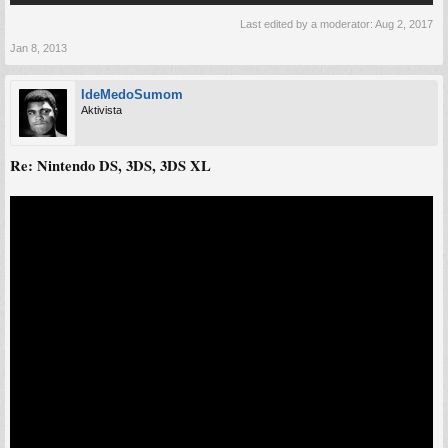
Last edited by a moderator:
Aug 2, 2017
Jan 8, 2013
IdeMedoSumom
Aktivista
Re: Nintendo DS, 3DS, 3DS XL