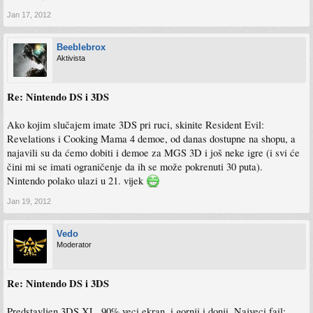
Jan 17, 2012
Beeblebrox
Aktivista
Re: Nintendo DS i 3DS
Ako kojim slučajem imate 3DS pri ruci, skinite Resident Evil:
Revelations i Cooking Mama 4 demoe, od danas dostupne na shopu, a
najavili su da ćemo dobiti i demoe za MGS 3D i još neke igre (i svi će
čini mi se imati ograničenje da ih se može pokrenuti 30 puta).
Nintendo polako ulazi u 21. vijek
Jan 19, 2012
Vedo
Moderator
Re: Nintendo DS i 3DS
Predstavljen 3DS XL. 90% veci ekran, i gornji i donji. Najveci fail: