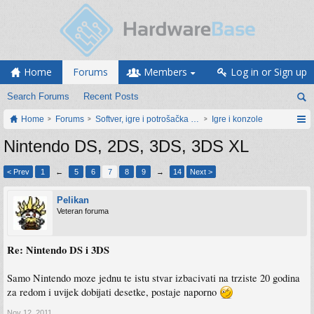
Home
Forums
Members
Log in or Sign up
Search Forums
Recent Posts
Home
Forums
Softver, igre i potrošačka elektronika
Igre i konzole
Nintendo DS, 2DS, 3DS, 3DS XL
< Prev
1
←
5
6
7
8
9
→
14
Next >
Pelikan
Veteran foruma
Re: Nintendo DS i 3DS
Samo Nintendo moze jednu te istu stvar izbacivati na trziste 20 godina
za redom i uvijek dobijati desetke, postaje naporno
Nov 12, 2011