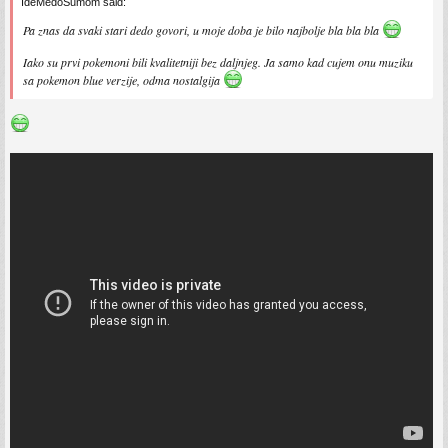
IdeMedoSumom said:
Pa znas da svaki stari dedo govori, u moje doba je bilo najbolje bla bla bla
Iako su prvi pokemoni bili kvalitetniji bez daljnjeg. Ja samo kad cujem onu muziku
sa pokemon blue verzije, odma nostalgija