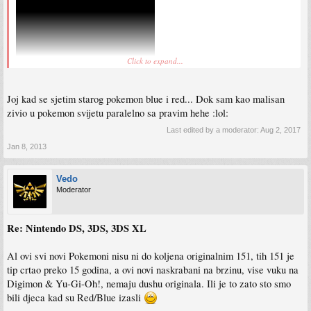
Click to expand...
Joj kad se sjetim starog pokemon blue i red... Dok sam kao malisan
zivio u pokemon svijetu paralelno sa pravim hehe :lol:
Last edited by a moderator:
Aug 2, 2017
Jan 8, 2013
Vedo
Moderator
Re: Nintendo DS, 3DS, 3DS XL
Al ovi svi novi Pokemoni nisu ni do koljena originalnim 151, tih 151 je
tip crtao preko 15 godina, a ovi novi naskrabani na brzinu, vise vuku na
Digimon & Yu-Gi-Oh!, nemaju dushu originala. Ili je to zato sto smo
bili djeca kad su Red/Blue izasli