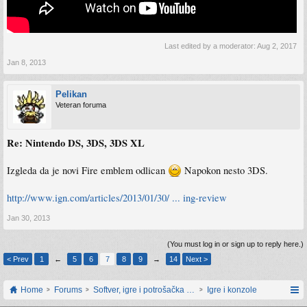
Last edited by a moderator:
Aug 2, 2017
Jan 8, 2013
Pelikan
Veteran foruma
Re: Nintendo DS, 3DS, 3DS XL
Izgleda da je novi Fire emblem odlican
Napokon nesto 3DS.
http://www.ign.com/articles/2013/01/30/ ... ing-review
Jan 30, 2013
(You must log in or sign up to reply here.)
< Prev
1
←
5
6
7
8
9
→
14
Next >
Home
Forums
Softver, igre i potrošačka elektronika
Igre i konzole