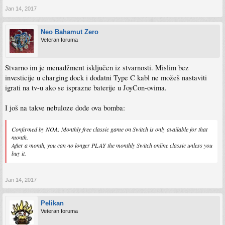
Jan 14, 2017
Neo Bahamut Zero
Veteran foruma
Stvarno im je menadžment isključen iz stvarnosti. Mislim bez
investicije u charging dock i dodatni Type C kabl ne možeš nastaviti
igrati na tv-u ako se isprazne baterije u JoyCon-ovima.
I još na takve nebuloze dođe ova bomba:
Confirmed by NOA: Monthly free classic game on Switch is only available for that
month.
After a month, you can no longer PLAY the monthly Switch online classic unless you
buy it.
Jan 14, 2017
Pelikan
Veteran foruma