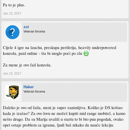
Pa to je plus.
Jan 13, 2017
zoi
Veteran foruma
Cijele 4 igre na lauchu, preskupa periferija, heavily underpowered
konzola, paid online - šta bi moglo poći po zlu
Za mene je ovo fail konzola.
Jan 13, 2017
Haker
Veteran foruma
Daleko je ovo od faila, meni je super zanimljiva. Koliko je DS koštao
kada je izašao? Za ovo lovu ne možeš kupiti mid range mobitel, a kamo
nešto drugo. Da su Marija uvalili u startu to bi bio pun pogodak, ovako
opet ostaje problem sa igrama, ljudi baš nikako da nauče lekciju.