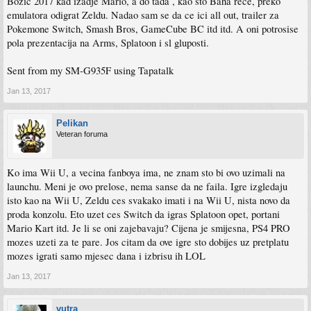
Bozic 2017 kad izadje Mario, a do tada , kao sto Baha rece, preko
emulatora odigrat Zeldu. Nadao sam se da ce ici all out, trailer za
Pokemone Switch, Smash Bros, GameCube BC itd itd. A oni potrosise
pola prezentacija na Arms, Splatoon i sl gluposti.
Sent from my SM-G935F using Tapatalk
Jan 13, 2017
Pelikan
Veteran foruma
Ko ima Wii U, a vecina fanboya ima, ne znam sto bi ovo uzimali na
launchu. Meni je ovo prelose, nema sanse da ne faila. Igre izgledaju
isto kao na Wii U, Zeldu ces svakako imati i na Wii U, nista novo da
proda konzolu. Eto uzet ces Switch da igras Splatoon opet, portani
Mario Kart itd. Je li se oni zajebavaju? Cijena je smijesna, PS4 PRO
mozes uzeti za te pare. Jos citam da ove igre sto dobijes uz pretplatu
mozes igrati samo mjesec dana i izbrisu ih LOL
Jan 13, 2017
vutra