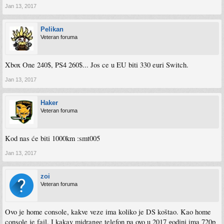
Jan 13, 2017
Pelikan
Veteran foruma
Xbox One 240$, PS4 260$... Jos ce u EU biti 330 euri Switch.
Jan 13, 2017
Haker
Veteran foruma
Kod nas će biti 1000km :smt005
Jan 13, 2017
zoi
Veteran foruma
Ovo je home console, kakve veze ima koliko je DS koštao. Kao home
console je fail. I kakav midrange telefon pa ovo u 2017 godini ima 720p