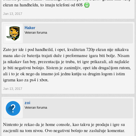
ekran na handheldu, to imaju telefoni od 60$
Jan 13, 2017
Haker
Veteran foruma
Zato jer ide i pod handheild, i opet, kvalitetan 720p ekran nije nikakva
mana ako će baterija trajati duže i preformanse igara biti bolje. Nisam
ja nikakav fan boy, prezentacija je truba, tri igre prikazali, ali najlakše
je biti negativni bošnjo. Sistem je zanimljiv, opet idu drugačijom rutom,
ali i to je ok nego da imamo još jednu kutiju sa drugim logom i istim
igrama kao za ps4 i xbox.
Jan 13, 2017
zoi
Veteran foruma
Nintento je rekao da je home console, kao takvu je prodaju i igre su
zacjenili na tom nivou. Ovo negativni bošnjo ne zaslužuje komentar.