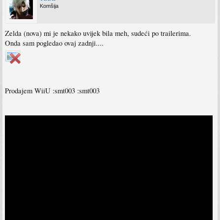
Komšija
Zelda (nova) mi je nekako uvijek bila meh, sudeći po trailerima.
Onda sam pogledao ovaj zadnji....
Prodajem WiiU :smt003 :smt003