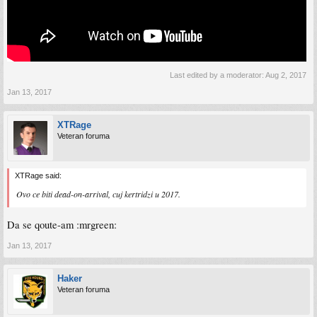
Last edited by a moderator:
Aug 2, 2017
Jan 13, 2017
XTRage
Veteran foruma
XTRage said:
Ovo ce biti dead-on-arrival, cuj kertridzi u 2017.
Da se qoute-am :mrgreen:
Jan 13, 2017
Haker
Veteran foruma