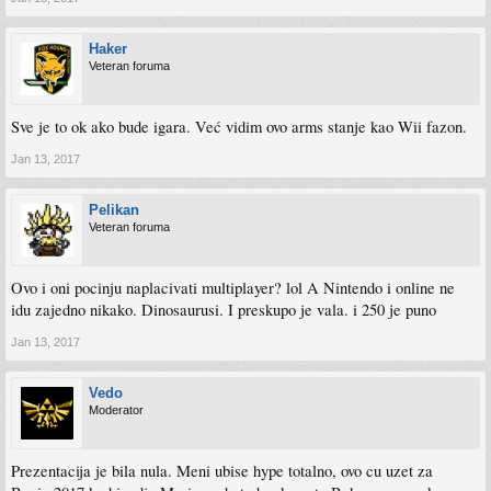
Haker
Veteran foruma
Sve je to ok ako bude igara. Već vidim ovo arms stanje kao Wii fazon.
Jan 13, 2017
Pelikan
Veteran foruma
Ovo i oni pocinju naplacivati multiplayer? lol A Nintendo i online ne
idu zajedno nikako. Dinosaurusi. I preskupo je vala. i 250 je puno
Jan 13, 2017
Vedo
Moderator
Prezentacija je bila nula. Meni ubise hype totalno, ovo cu uzet za