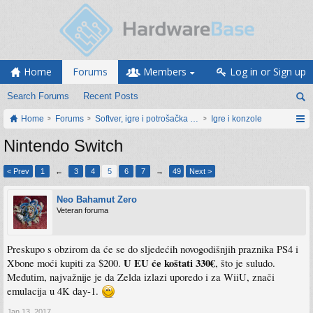
Home
Forums
Members
Log in or Sign up
Search Forums
Recent Posts
Home
Forums
Softver, igre i potrošačka elektronika
Igre i konzole
Nintendo Switch
< Prev
1
←
3
4
5
6
7
→
49
Next >
Neo Bahamut Zero
Veteran foruma
Preskupo s obzirom da će se do sljedećih novogodišnjih praznika PS4 i
U EU će koštati 330€
Xbone moći kupiti za $200.
, što je suludo.
Međutim, najvažnije je da Zelda izlazi uporedo i za WiiU, znači
emulacija u 4K day-1.
Jan 13, 2017