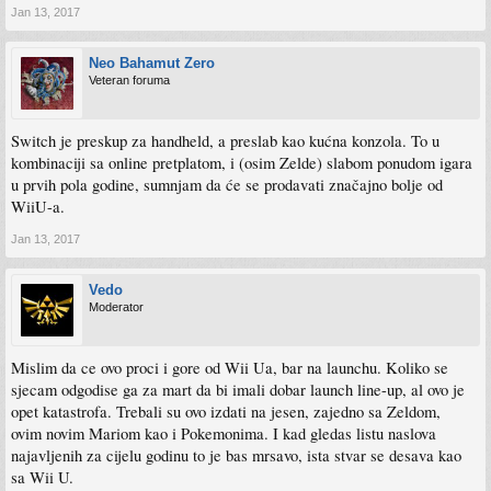
Jan 13, 2017
Neo Bahamut Zero
Veteran foruma
Switch je preskup za handheld, a preslab kao kućna konzola. To u
kombinaciji sa online pretplatom, i (osim Zelde) slabom ponudom igara
u prvih pola godine, sumnjam da će se prodavati značajno bolje od
WiiU-a.
Jan 13, 2017
Vedo
Moderator
Mislim da ce ovo proci i gore od Wii Ua, bar na launchu. Koliko se
sjecam odgodise ga za mart da bi imali dobar launch line-up, al ovo je
opet katastrofa. Trebali su ovo izdati na jesen, zajedno sa Zeldom,
ovim novim Mariom kao i Pokemonima. I kad gledas listu naslova
najavljenih za cijelu godinu to je bas mrsavo, ista stvar se desava kao
sa Wii U.