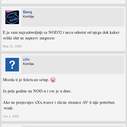
Benq
Komšija
E ja sam najzadovoljniji sa NOD32 i necu odustat od njega dok kakav
veliki shit ne napravi :mrgreen:
May 31, 2006
zilo
Komšija
Mozda ti je felerican setup.
Ja pola godine na NOD-u i sve je u dure.
Ako ne posjecujes xXx,warez i slicne stranice AV ti nije potreban.
:wink:
Jun 1, 2006