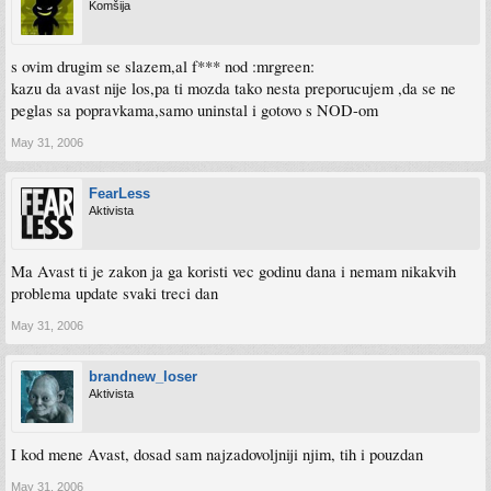
Komšija
s ovim drugim se slazem,al f*** nod :mrgreen:
kazu da avast nije los,pa ti mozda tako nesta preporucujem ,da se ne
peglas sa popravkama,samo uninstal i gotovo s NOD-om
May 31, 2006
FearLess
Aktivista
Ma Avast ti je zakon ja ga koristi vec godinu dana i nemam nikakvih
problema update svaki treci dan
May 31, 2006
brandnew_loser
Aktivista
I kod mene Avast, dosad sam najzadovoljniji njim, tih i pouzdan
May 31, 2006