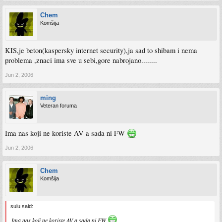
Chem
Komšija
KIS,je beton(kaspersky internet security),ja sad to shibam i nema
problema ,znaci ima sve u sebi,gore nabrojano........
Jun 2, 2006
ming
Veteran foruma
Ima nas koji ne koriste AV a sada ni FW
Jun 2, 2006
Chem
Komšija
sulu said:
Ima nas koji ne koriste AV a sada ni FW