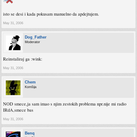
isto se desi i kada pokusam manuelno da apdejtujem.
May 31, 2006
Dog_Father
Moderator
Reinstaliraj ga :wink:
May 31, 2006
Chem
Komšija
NOD smece,ja sam imao s njim zestokih problema npr.nije mi radio
IRdA,smece bas
May 31, 2006
Benq