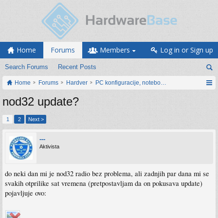
Home
Forums
Members
Log in or Sign up
Search Forums
Recent Posts
Home
Forums
Hardver
PC konfiguracije, notebook računari, servis
nod32 update?
1
2
Next >
---
Aktivista
do neki dan mi je nod32 radio bez problema, ali zadnjih par dana mi se
svakih otprilike sat vremena (pretpostavljam da on pokusava update)
pojavljuje ovo: