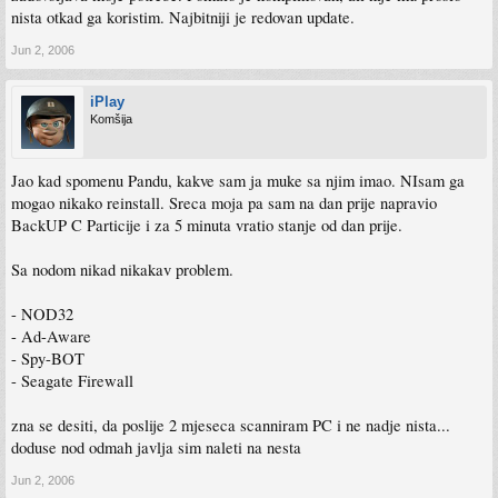
nista otkad ga koristim. Najbitniji je redovan update.
Jun 2, 2006
iPlay
Komšija
Jao kad spomenu Pandu, kakve sam ja muke sa njim imao. NIsam ga
mogao nikako reinstall. Sreca moja pa sam na dan prije napravio
BackUP C Particije i za 5 minuta vratio stanje od dan prije.
Sa nodom nikad nikakav problem.
- NOD32
- Ad-Aware
- Spy-BOT
- Seagate Firewall
zna se desiti, da poslije 2 mjeseca scanniram PC i ne nadje nista...
doduse nod odmah javlja sim naleti na nesta
Jun 2, 2006