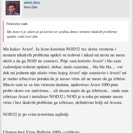
emir.dzs
Novi član
FearLess said:
Ma Avast ti je zakon ja ga koristi vec godinu dana i nemam nikakvih problema
update svaki treci dan
Ma kakav Avast!. Ja licno koristim NOD32 vec dosta vremena i
nemam nikakvih problema updeti su redovni i nikad mi nesta ne moze
uletit a da ga NOD ne zaustavi. Prije sam koristio Avast! i bio sam
zadovoljan redovni updatei, dobar, malo zauzima... bla bla bla.... sve
dok mi jednom nije ulatio virus kojeg Avast! nije zaustavio i Avast! mi
je stalno izbacivao poruku da je nasao virus ali ne moze da ga izbrise.
Mucio sam se sa tim virusom danima, upderovao Avast 1000 puta
probo skoro sve antiviruse... ali nisam uspio da ga izbrisem... onda sam
izbrisao Avast i instalirao NOD32 i NOD je u roku po minute nasao
virus i bez ikakvih ptoblema ga izbrisao, definitivno bolji od Avasta.
NOD32 je po svim testovima najbolji.
Ukupan broj Virus Bulletin 100% cerifikata: