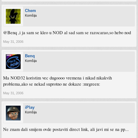
Chem
Komšija
@Benq ,i ja sam se kleo u NOD al sad sam se razocarao,so hebo nod
May 31, 2006
Benq
Komšija
Ma NOD32 koristim vec dugoooo vremena i nikad nikakvih
problema,ako se nekad suprotno ne dokaze :mrgreen:
May 31, 2006
iPlay
Komšija
Ne znam dali smijem ovde postaviti direct link, ali javi mi se na pp...