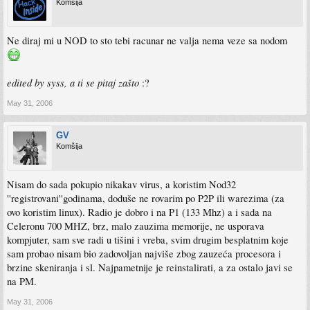
Komšija
Ne diraj mi u NOD to sto tebi racunar ne valja nema veze sa nodom
edited by syss, a ti se pitaj zašto
:?
May 31, 2006
GV
Komšija
Nisam do sada pokupio nikakav virus, a koristim Nod32
''registrovani''godinama, doduše ne rovarim po P2P ili warezima (za
ovo koristim linux). Radio je dobro i na P1 (133 Mhz) a i sada na
Celeronu 700 MHZ, brz, malo zauzima memorije, ne usporava
kompjuter, sam sve radi u tišini i vreba, svim drugim besplatnim koje
sam probao nisam bio zadovoljan najviše zbog zauzeća procesora i
brzine skeniranja i sl. Najpametnije je reinstalirati, a za ostalo javi se
na PM.
May 31, 2006