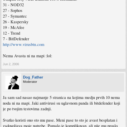
31 - NOD32
27 - Sophos
27 - Symantec
26 - Kaspersky
19 - McAfee
12 - Trend
7 - BitDefender
http://www.virusbtn.com
Nema Avasta ni na mapi :lol:
Jun 2, 2006
Dog_Father
Moderator
Ja sam sad nasao najmanje 5 stranica na kojima medju prvih 10 nema
noda ni na mapi. Jaki antivirusi su uglavnom panda ili bitdefender koji
je po tvojim testovima zadnji.
Svatko koristi ono sto mu pase. Meni pase to sto je avast besplatan i
zadovoljava moje potrebe. Pomalo je komplikovan, ali nije mu proslo