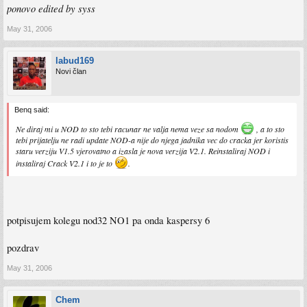
ponovo edited by syss
May 31, 2006
labud169
Novi član
Benq said:
Ne diraj mi u NOD to sto tebi racunar ne valja nema veze sa nodom
, a to sto
tebi prijatelju ne radi update NOD-a nije do njega jadnika vec do cracka jer koristis
staru verziju V1.5 vjerovatno a izasla je nova verzija V2.1. Reinstaliraj NOD i
instaliraj Crack V2.1 i to je to
.
potpisujem kolegu nod32 NO1 pa onda kaspersy 6
pozdrav
May 31, 2006
Chem