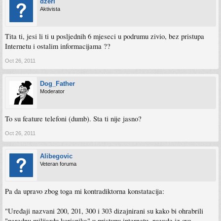
dzeri
Aktivista
Tita ti, jesi li ti u posljednih 6 mjeseci u podrumu zivio, bez pristupa
Internetu i ostalim informacijama ??
Oct 26, 2011
Dog_Father
Moderator
To su feature telefoni (dumb). Sta ti nije jasno?
Oct 26, 2011
Alibegovic
Veteran foruma
Pa da upravo zbog toga mi kontradiktorna konstatacija:
"Uređaji nazvani 200, 201, 300 i 303 dizajnirani su kako bi ohrabrili
"narednu milijardu korisnika" u pristupu internetu, navode iz ove