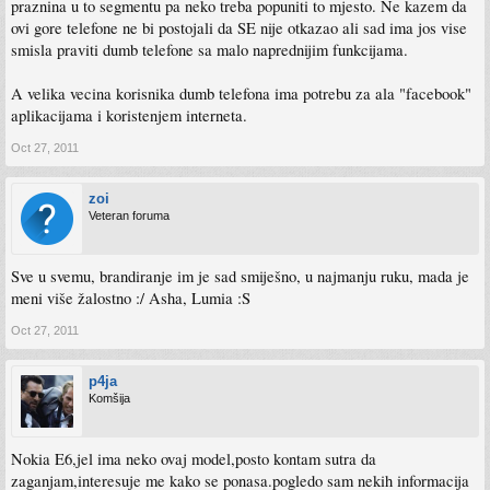
praznina u to segmentu pa neko treba popuniti to mjesto. Ne kazem da
ovi gore telefone ne bi postojali da SE nije otkazao ali sad ima jos vise
smisla praviti dumb telefone sa malo naprednijim funkcijama.
A velika vecina korisnika dumb telefona ima potrebu za ala "facebook"
aplikacijama i koristenjem interneta.
Oct 27, 2011
zoi
Veteran foruma
Sve u svemu, brandiranje im je sad smiješno, u najmanju ruku, mada je
meni više žalostno :/ Asha, Lumia :S
Oct 27, 2011
p4ja
Komšija
Nokia E6,jel ima neko ovaj model,posto kontam sutra da
zaganjam,interesuje me kako se ponasa.pogledo sam nekih informacija