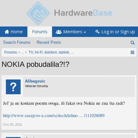
Home
Forums
Members
Log in or Sign up
Search Forums
Recent Posts
Forums
...
TV, Hi-Fi, telefoni, tableti, satovi, IoT oprema
NOKIA pobudalila?!?
Alibegovic
Veteran foruma
Jel' ja ne kontam poentu ovoga, ili fakat ova Nokia ne zna šta radi?
http://www.sarajevo-x.com/scitech/tehno ... /111026089
Oct 26, 2011