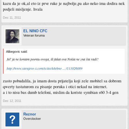
kazu da je ok,al eto iz prve ruke je najbolje,pa ako neko ima dodira nek
podjeli misljenje. hvala
Dec 11, 2011
EL NINO CFC
Veteran foruma
Alibegovic said:
Jel' ja ne kontam poentu ovoga, ili fakat ova Nokia ne zna šta radi?
http://www.sarajevo-x.com/scitech/tehno ... /111026089
zasto pobudalila, ja imam dosta prijatelja koji zele mobitel sa dobrom
qwerty tastaturom za pisanje poruka i otici nekad na internet.
a i to nisu bas dumb telefoni, mislim da koriste symbian s60 3-4 gen
Dec 12, 2011
Reznor
Overclocker