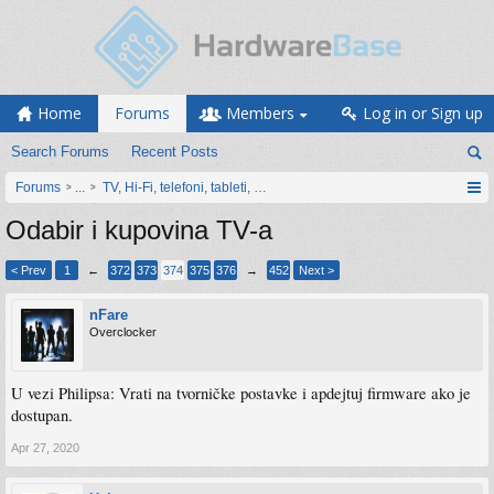
Home
Forums
Members
Log in or Sign up
Search Forums
Recent Posts
Forums
...
TV, Hi-Fi, telefoni, tableti, satovi, IoT oprema
Odabir i kupovina TV-a
< Prev
1
←
372
373
374
375
376
→
452
Next >
nFare
Overclocker
U vezi Philipsa: Vrati na tvorničke postavke i apdejtuj firmware ako je
dostupan.
Apr 27, 2020