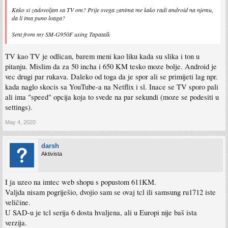
Kako si zadovoljan sa TV om? Prije svega zanima me kako radi android na njemu,
da li ima puno loaga?
Sent from my SM-G950F using Tapatalk
TV kao TV je odlican, barem meni kao liku kada su slika i ton u
pitanju. Mislim da za 50 incha i 650 KM tesko moze bolje. Android je
vec drugi par rukava. Daleko od toga da je spor ali se primijeti lag npr.
kada naglo skocis sa YouTube-a na Netflix i sl. Inace se TV sporo pali
ali ima "speed" opcija koja to svede na par sekundi (moze se podesiti u
settings).
May 4, 2020
darsh
Aktivista
I ja uzeo na imtec web shopu s popustom 611KM.
Valjda nisam pogriješio, dvojio sam se ovaj tcl ili samsung ru1712 iste
veličine.
U SAD-u je tcl serija 6 dosta hvaljena, ali u Europi nije baš ista
verzija.