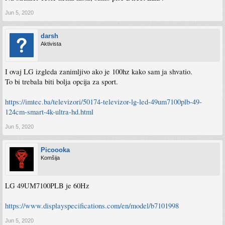
Jun 5, 2020
darsh
Aktivista
I ovaj LG izgleda zanimljivo ako je 100hz kako sam ja shvatio.
To bi trebala biti bolja opcija za sport.
https://imtec.ba/televizori/50174-televizor-lg-led-49um7100plb-49-
124cm-smart-4k-ultra-hd.html
Jun 5, 2020
Picoooka
Komšija
LG 49UM7100PLB je 60Hz
https://www.displayspecifications.com/en/model/b7101998
Jun 5, 2020