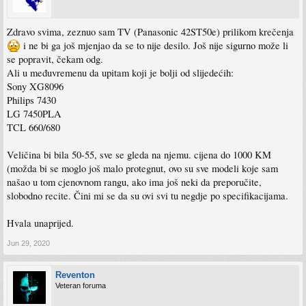
Zdravo svima, zeznuo sam TV (Panasonic 42ST50e) prilikom krečenja
i ne bi ga još mjenjao da se to nije desilo. Još nije sigurno može li
se popravit, čekam odg.
Ali u međuvremenu da upitam koji je bolji od slijedećih:
Sony XG8096
Philips 7430
LG 7450PLA
TCL 660/680
Veličina bi bila 50-55, sve se gleda na njemu. cijena do 1000 KM
(možda bi se moglo još malo protegnut, ovo su sve modeli koje sam
našao u tom cjenovnom rangu, ako ima još neki da preporučite,
slobodno recite. Čini mi se da su ovi svi tu negdje po specifikacijama.
Hvala unaprijed.
Jun 29, 2020
Reventon
Veteran foruma