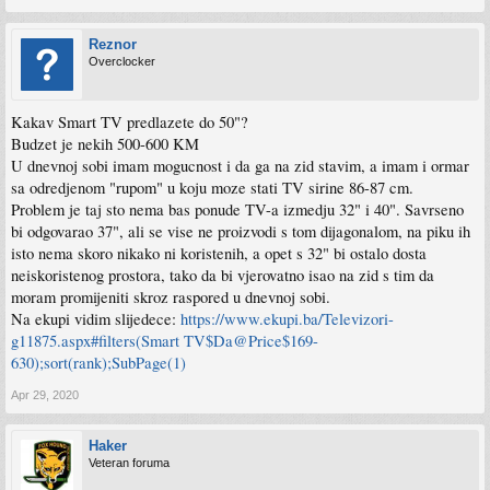
Reznor
Overclocker
Kakav Smart TV predlazete do 50"?
Budzet je nekih 500-600 KM
U dnevnoj sobi imam mogucnost i da ga na zid stavim, a imam i ormar
sa odredjenom "rupom" u koju moze stati TV sirine 86-87 cm.
Problem je taj sto nema bas ponude TV-a izmedju 32" i 40". Savrseno
bi odgovarao 37", ali se vise ne proizvodi s tom dijagonalom, na piku ih
isto nema skoro nikako ni koristenih, a opet s 32" bi ostalo dosta
neiskoristenog prostora, tako da bi vjerovatno isao na zid s tim da
moram promijeniti skroz raspored u dnevnoj sobi.
Na ekupi vidim slijedece:
https://www.ekupi.ba/Televizori-
g11875.aspx#filters(Smart TV$Da@Price$169-
630);sort(rank);SubPage(1)
Apr 29, 2020
Haker
Veteran foruma