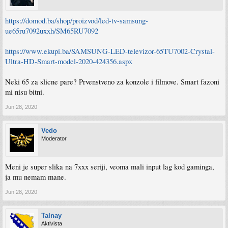
https://domod.ba/shop/proizvod/led-tv-samsung-
ue65ru7092uxxh/SM65RU7092
https://www.ekupi.ba/SAMSUNG-LED-televizor-65TU7002-Crystal-
Ultra-HD-Smart-model-2020-424356.aspx
Neki 65 za slicne pare? Prvenstveno za konzole i filmove. Smart fazoni
mi nisu bitni.
Jun 28, 2020
Vedo
Moderator
Meni je super slika na 7xxx seriji, veoma mali input lag kod gaminga,
ja mu nemam mane.
Jun 28, 2020
Talnay
Aktivista