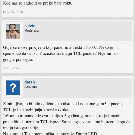
Kod nas je android os preko bare roku.
May 23, 2020
selvin
Moderator
Gdje se moze provjeriti koji panel ima Tesla 55T607. Neko je
spomenuo da ovi sa T oznakama imaju TCL panele? Nije mi bas
google pomogao.
Jun 5, 2020
darsh
Aktivista
Zanimljivo, to bi bilo odlično ako nisu neki no name garažni paneli,
TCL je ipak ozbiljnija kineska tvrtka.
Još uz to trenutno ide ova akcija s 5 godina garancije, to je i meni
presudilo da uzmem TCL ispred Samsunga, vjerojatno bi uzeo njega da
imaju isto garancije.
Na stranici Tesle nema ništa, samo piše Direct LED.