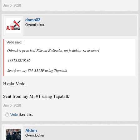
Jun 6, 2020
dams82
Overclocker
Vedo said:
↑
Odnesi tv prvo kod Fike na Koševsko, on je doktor za te stvari
+38733210236
Sent from my SM-A515F using Tapatalk
Hvala Vedo.
Sent from my Mi 9T using Tapatalk
Jun 6, 2020
Vedo
likes this.
Aldiin
Overclocker