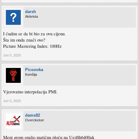
darsh
Aktivista
I čudim se da bi bio za ovu cijenu.
Šta im onda znači ovo?
Picture Mastering Index: 100Hz
Jun 5, 2020
Picoooka
Komšija
Vjerovatno interpolacija PMI.
Jun 5, 2020
dams82
Overclocker
Meni grom spalio matičnu ploču na Ue48h6400ak