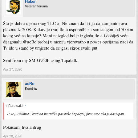
Haker
Veteran foruma
Što je dobra cijena ovog TLC a. Ne znam da li i ja da zamjenim ovu
plazmu iz 2008. Kakav je ovaj tlc u usporedbi sa samsungom od 700km
kojeg većina kupuje? Meni naizgled bolje izgleda tlc a i dobiješ veću
dijagonalu.@aeRo probaj u meniju vjerovatno u power opcijama naći da
Tv ide u stand by umjesto da se gasi skroz svaki put.
Sent from my SM-G950F using Tapatalk
Apr 27, 2020
aeRo
Komšija
nFare said:
↑
U vezi Philipsa: Vrati na tvorničke postavke i apdejtuj firmware ako je dostupan.
Pokusam, hvala drug
Apr 28, 2020