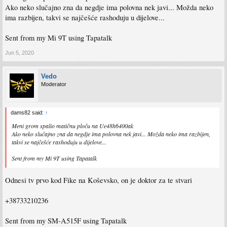
Ako neko slučajno zna da negdje ima polovna nek javi... Možda neko
ima razbijen, takvi se najčešće rashoduju u dijelove...
Sent from my Mi 9T using Tapatalk
Jun 5, 2020
Vedo
Moderator
dams82 said:
↑
Meni grom spalio matičnu ploču na Ue48h6400ak
Ako neko slučajno zna da negdje ima polovna nek javi... Možda neko ima razbijen,
takvi se najčešće rashoduju u dijelove...
Sent from my Mi 9T using Tapatalk
Odnesi tv prvo kod Fike na Koševsko, on je doktor za te stvari
+38733210236
Sent from my SM-A515F using Tapatalk