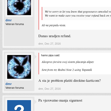
We're sorry to let you know that gogosource canceled y
We want to make sure you receive your refund back on yo
dmr
Veteran foruma
Ali na paypalu nista.
Danas uradjen refund.
dmr
,
Dec 27, 2016
hamo pipa said:
Aliexpres forsira svoj sistem placanja alipay
Sent from my Redmi Note 2 using Tapatalk
A sta je problem platiti direktno karticom?
dmr
Veteran foruma
dmr
,
Dec 27, 2016
Pa vjerovatno manja sigurnost