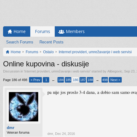
Home
Forums
Members
Search Forums
Recent Posts
Home
Forums
Ostalo
Internet provideri, umrežavanje i web servisi
Online kupovina - diskusije
Discussion in '
Internet provideri, umrežavanje i web servisi
' started by
Alibegovic
,
Sep 23,
Page 186 of 498
< Prev
1
←
184
185
186
187
188
→
498
Next >
pa nije jos proslo 3-4 dana, a dobio sam samo ova
dmr
Veteran foruma
dmr
,
Dec 24, 2016