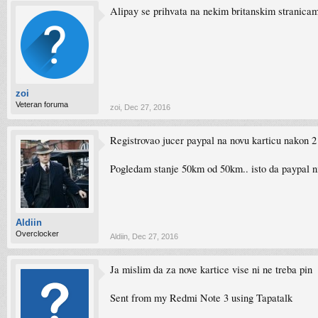
Alipay se prihvata na nekim britanskim stranic
zoi
Veteran foruma
zoi
,
Dec 27, 2016
Registrovao jucer paypal na novu karticu nakon 2
Pogledam stanje 50km od 50km.. isto da paypal ni
Aldiin
Overclocker
Aldiin
,
Dec 27, 2016
Ja mislim da za nove kartice vise ni ne treba pin
Sent from my Redmi Note 3 using Tapatalk