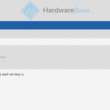
 2009
.
j mail od ebay-a.