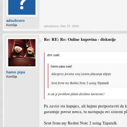
adsubzero
Komšija
adsubzero
,
Dec 27, 2016
Re: RE: Re: Online kupovina - diskusije
dmr said:
hamo pipa said:
hamo pipa
Aliexpres forsira svoj sistem placanja alipay
Komšija
Sent from my Redmi Note 2 using Tapatalk
A sta je problem platiti direktno karticom?
Pa zavisi sta kupujes, ali hajmo pretpostaviti da k
garantuje povrat novca, tu nastupaju ovi sistemi p
Sent from my Redmi Note 2 using Tapatalk