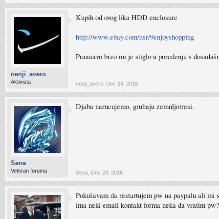
Kupih od ovog lika HDD enclosure
http://www.ebay.com/usr/9enjoyshopping
Praaaavo brzo mi je stiglo u poređenju s dosada
nenji_avero
Aktivista
nenji_avero
,
Dec 24, 2016
Djaba narucujemo, gruhaju zemnljotresi.
Sena
Veteran foruma
Sena
,
Dec 24, 2016
Pokušavam da restartujem pw na paypalu ali mi sta
ima neki email kontakt forma neka da vratim pw?