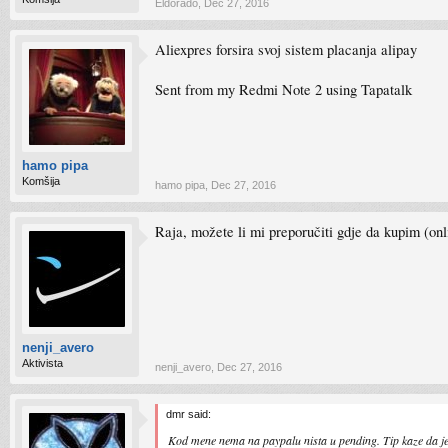
Eldorado
,
Dec 27, 2016
Aliexpres forsira svoj sistem placanja alipay
Sent from my Redmi Note 2 using Tapatalk
hamo pipa
Komšija
hamo pipa
,
Dec 27, 2016
Raja, možete li mi preporučiti gdje da kupim (onli
nenji_avero
Aktivista
nenji_avero
,
Dec 27, 2016
dmr said:
Kod mene nema na paypalu nista u pending. Tip kaze da j