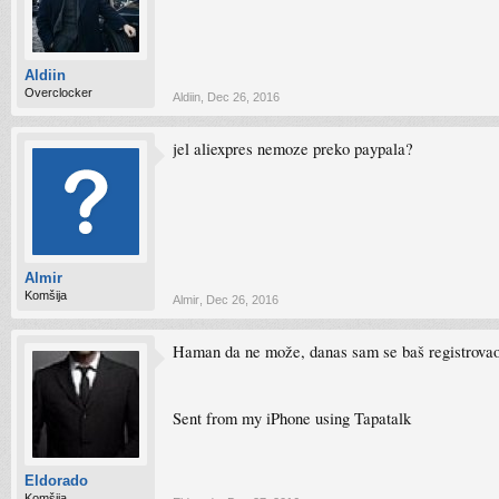
Aldiin
Overclocker
Aldiin
,
Dec 26, 2016
jel aliexpres nemoze preko paypala?
Almir
Komšija
Almir
,
Dec 26, 2016
Haman da ne može, danas sam se baš registrovao
Sent from my iPhone using Tapatalk
Eldorado
Komšija