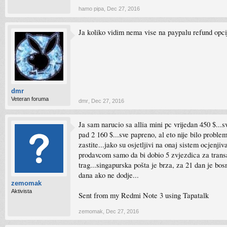
hamo pipa
,
Dec 27, 2016
Ja koliko vidim nema vise na paypalu refund opci
dmr
Veteran foruma
dmr
,
Dec 27, 2016
Ja sam narucio sa allia mini pc vrijedan 450 $...s
pad 2 160 $...sve papreno, al eto nije bilo proble
zastite...jako su osjetljivi na onaj sistem ocjen
prodavcom samo da bi dobio 5 zvjezdica za transak
trag...singapurska pošta je brza, za 21 dan je bos
dana ako ne dodje...
zemomak
Aktivista
Sent from my Redmi Note 3 using Tapatalk
zemomak
,
Dec 27, 2016