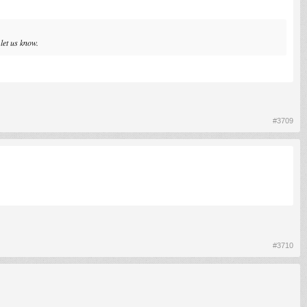
let us know.
#3709
#3710