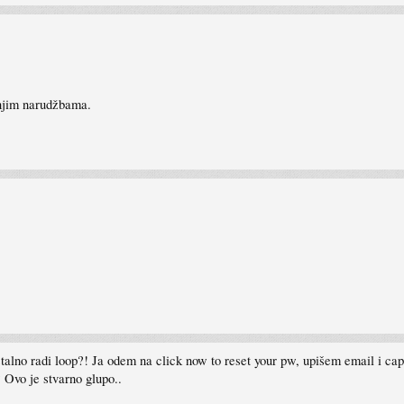
šnjim narudžbama.
lno radi loop?! Ja odem na click now to reset your pw, upišem email i captc
 Ovo je stvarno glupo..