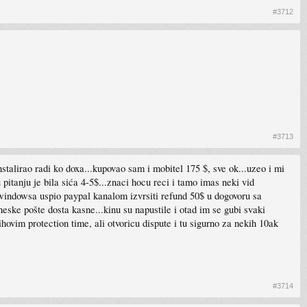
#3712
#3713
nstalirao radi ko doxa...kupovao sam i mobitel 175 $, sve ok...uzeo i mi
 pitanju je bila sića 4-5$...znaci hocu reci i tamo imas neki vid
g windowsa uspio paypal kanalom izvrsiti refund 50$ u dogovoru sa
eske pošte dosta kasne...kinu su napustile i otad im se gubi svaki
ihovim protection time, ali otvoricu dispute i tu sigurno za nekih 10ak
#3714