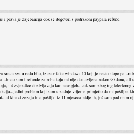
je i prava je zajebancija dok se dogovori s podrskom paypala refund.
va sreca sve u redu bilo, izuzev fake windows 10 koji je nesto stopo pc...rei
ma...imao sam i refunde za robu koja mi nije dostavljena nakon 90 dana, ali u
jivanja, i 4 zvjezdice dozivljavaju kao neuspjeh...cak sam zbog tog felericno
ciju...jedini problem koji sam u zadnje vrijeme primjetio da mi pošiljke kin
ni...al kinezi zezaju ima pošiljki iz 11 mjeseca nidje ih, još sam pod onim nj