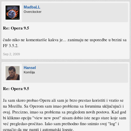
MadbaLL
Overclocker
Re: Opera 9.5
čudo niko ne komentariše kakva je... zanimaju ne usporedbe u brzini sa
FF 3.5.2.
Sep 2, 2009
Hansel
Komšija
Re: Opera 9.5
Ja sam skoro probao Operu ali sam je brzo prestao koristiti i vratio se
na Mozillu. Sa Operom sam imao problema sa forumima uključujući i
ovaj. Precizno, imao sa problema sa pregledom novih postova. Kad god
bi kliknuo opciju ''view new post'' nisam dobio iste nego stare koje sam
već pregledao-pročitao. Iako sam prethodno fino snimio svoj ''log'' i
označio da me pamti i automatski loguje.