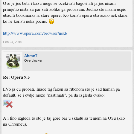
Ovo je jos beta i kazu mogu se ocekivati bagovi ali ja jos nisam
primjetio nista za par sati koliko ga probavam. Jedino sto nisam uspio
ubaciti bookmarks iz stare opere. Ko koristi operu obavezno nek skine,
ko ne koristi neka pocne.
http://www.opera.com/browser/next/
Feb 24, 2010
AhmeT
Overclocker
Re: Opera 9.5
EVo ja cu probati. Inace taj fazon sa ribonom sto je sad haman pa
default, se i ovdje moze "nastimati", pa da izgleda ovako:
A i fino izgleda to sto je taj gore bar u skladu sa temom na OSu (kao
na Chromeu).