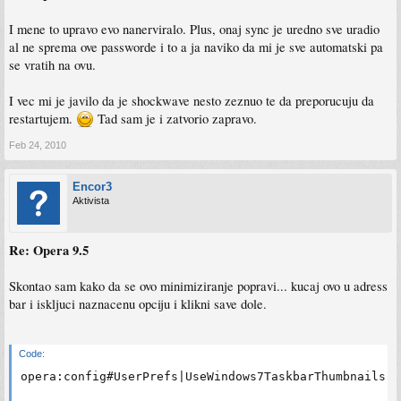
I mene to upravo evo nanerviralo. Plus, onaj sync je uredno sve uradio
al ne sprema ove passworde i to a ja naviko da mi je sve automatski pa
se vratih na ovu.
I vec mi je javilo da je shockwave nesto zeznuo te da preporucuju da
restartujem.
Tad sam je i zatvorio zapravo.
Feb 24, 2010
Encor3
Aktivista
Re: Opera 9.5
Skontao sam kako da se ovo minimiziranje popravi... kucaj ovo u adress
bar i iskljuci naznacenu opciju i klikni save dole.
Code:
opera:config#UserPrefs|UseWindows7TaskbarThumbnails