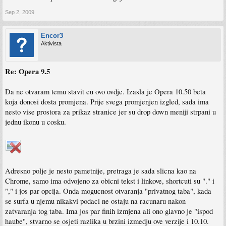
Sep 2, 2009
Encor3
Aktivista
Re: Opera 9.5
Da ne otvaram temu stavit cu ovo ovdje. Izasla je Opera 10.50 beta
koja donosi dosta promjena. Prije svega promjenjen izgled, sada ima
nesto vise prostora za prikaz stranice jer su drop down meniji strpani u
jednu ikonu u cosku.
Adresno polje je nesto pametnije, pretraga je sada slicna kao na
Chrome, samo ima odvojeno za obicni tekst i linkove, shortcuti su "." i
"," i jos par opcija. Onda mogucnost otvaranja "privatnog taba", kada
se surfa u njemu nikakvi podaci ne ostaju na racunaru nakon
zatvaranja tog taba. Ima jos par finih izmjena ali ono glavno je "ispod
haube", stvarno se osjeti razlika u brzini izmedju ove verzije i 10.10.