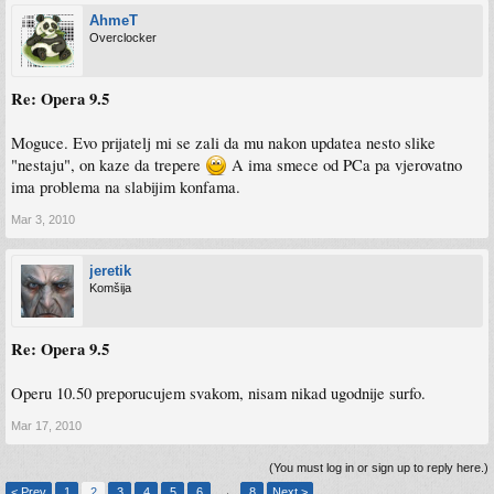
AhmeT
Overclocker
Re: Opera 9.5
Moguce. Evo prijatelj mi se zali da mu nakon updatea nesto slike
"nestaju", on kaze da trepere
A ima smece od PCa pa vjerovatno
ima problema na slabijim konfama.
Mar 3, 2010
jeretik
Komšija
Re: Opera 9.5
Operu 10.50 preporucujem svakom, nisam nikad ugodnije surfo.
Mar 17, 2010
(You must log in or sign up to reply here.)
< Prev
1
2
3
4
5
6
→
8
Next >