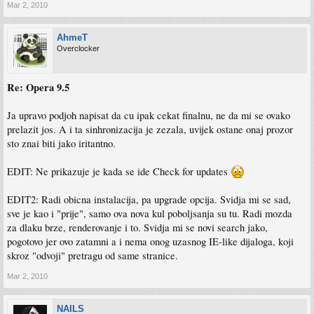
Mar 2, 2010
AhmeT
Overclocker
Re: Opera 9.5
Ja upravo podjoh napisat da cu ipak cekat finalnu, ne da mi se ovako
prelazit jos. A i ta sinhronizacija je zezala, uvijek ostane onaj prozor
sto znai biti jako iritantno.
EDIT: Ne prikazuje je kada se ide Check for updates
EDIT2: Radi obicna instalacija, pa upgrade opcija. Svidja mi se sad,
sve je kao i "prije", samo ova nova kul poboljsanja su tu. Radi mozda
za dlaku brze, renderovanje i to. Svidja mi se novi search jako,
pogotovo jer ovo zatamni a i nema onog uzasnog IE-like dijaloga, koji
skroz "odvoji" pretragu od same stranice.
Mar 2, 2010
NAILS