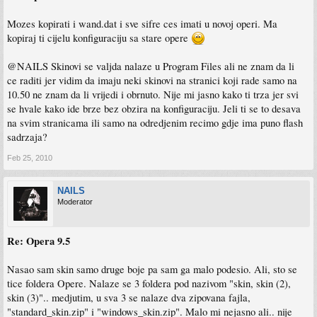
Mozes kopirati i wand.dat i sve sifre ces imati u novoj operi. Ma
kopiraj ti cijelu konfiguraciju sa stare opere
@NAILS Skinovi se valjda nalaze u Program Files ali ne znam da li
ce raditi jer vidim da imaju neki skinovi na stranici koji rade samo na
10.50 ne znam da li vrijedi i obrnuto. Nije mi jasno kako ti trza jer svi
se hvale kako ide brze bez obzira na konfiguraciju. Jeli ti se to desava
na svim stranicama ili samo na odredjenim recimo gdje ima puno flash
sadrzaja?
Feb 25, 2010
NAILS
Moderator
Re: Opera 9.5
Nasao sam skin samo druge boje pa sam ga malo podesio. Ali, sto se
tice foldera Opere. Nalaze se 3 foldera pod nazivom "skin, skin (2),
skin (3)".. medjutim, u sva 3 se nalaze dva zipovana fajla,
"standard_skin.zip" i "windows_skin.zip". Malo mi nejasno ali.. nije