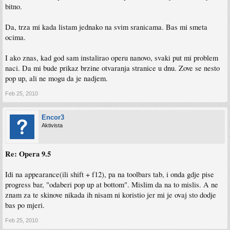
bitno.
Da, trza mi kada listam jednako na svim sranicama. Bas mi smeta
ocima.
I ako znas, kad god sam instalirao operu nanovo, svaki put mi problem
naci. Da mi bude prikaz brzine otvaranja stranice u dnu. Zove se nesto
pop up, ali ne mogu da je nadjem.
Feb 25, 2010
Encor3
Aktivista
Re: Opera 9.5
Idi na appearance(ili shift + f12), pa na toolbars tab, i onda gdje pise
progress bar, "odaberi pop up at bottom". Mislim da na to mislis. A ne
znam za te skinove nikada ih nisam ni koristio jer mi je ovaj sto dodje
bas po mjeri.
Feb 25, 2010