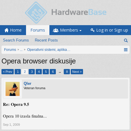
Home
Forums
Members
Log in or Sign up
Search Forums
Recent Posts
Forums
...
Operativni sistemi, aplikacije i programiranje
Opera browser diskusije
< Prev
1
2
3
4
5
6
→
8
Next >
Qler
Veteran foruma
Re: Opera 9.5
Opera 10 izasla finalna...
Sep 1, 2009