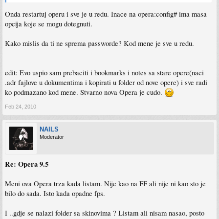
Onda restartuj operu i sve je u redu. Inace na opera:config# ima masa
opcija koje se mogu dotegnuti.
Kako mislis da ti ne sprema passworde? Kod mene je sve u redu.
edit: Evo uspio sam prebaciti i bookmarks i notes sa stare opere(naci
.adr fajlove u dokumentima i kopirati u folder od nove opere) i sve radi
ko podmazano kod mene. Stvarno nova Opera je cudo.
Feb 24, 2010
NAILS
Moderator
Re: Opera 9.5
Meni ova Opera trza kada listam. Nije kao na FF ali nije ni kao sto je
bilo do sada. Isto kada opadne fps.
I ..gdje se nalazi folder sa skinovima ? Listam ali nisam nasao, posto