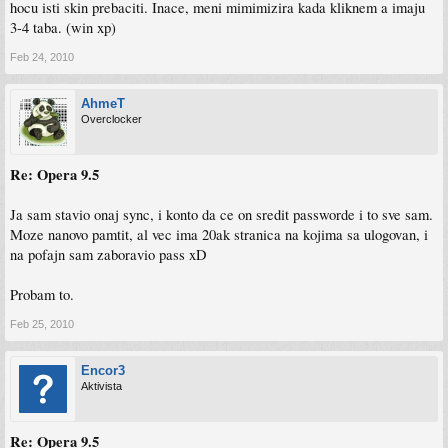
hocu isti skin prebaciti. Inace, meni mimimizira kada kliknem a imaju
3-4 taba. (win xp)
Feb 24, 2010
AhmeT
Overclocker
Re: Opera 9.5
Ja sam stavio onaj sync, i konto da ce on sredit passworde i to sve sam.
Moze nanovo pamtit, al vec ima 20ak stranica na kojima sa ulogovan, i
na pofajn sam zaboravio pass xD
Probam to.
Feb 25, 2010
Encor3
Aktivista
Re: Opera 9.5