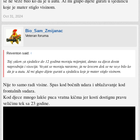
se ne veze bilo ko da je u autu. Al mi glupo dijete gurati u sjedalicu
koje je mater stiglo visinom.
Oct 31, 2024
Bio_Sam_Zmijanac
Veteran foruma
Reventon said:
↑
Taj zakon za sjedalice do 12 godina moraju mijenjati, danas su djeca dosta
naprednija i visocija. Vezati se moraju naravno, ja ne krecem dok se ne veze bilo ko
da je u autu. Al mi glupo dijete gurati u sjedalicu koje je mater stiglo visinom.
Nije to samo radi visine. Spas kod bočnih udara i ublažavanje kod
frontalnih sudara.
Kod djece mnogo lakše puca vratna kičma jer kosti dostignu pravu
veličinu tek sa 23 godine.