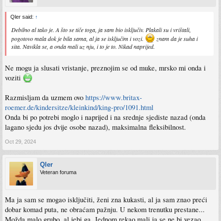
Qler said:
↑
Debilno al tako je. A što se tiče toga, ja sam bio isključiv. Plakali su i vrištali,
pogotovo mala dok je bila sama, al ja se isključim i vozi.
znam da je suha i
sita. Navikla se, a onda mali uz nju, i to je to. Nikad naprijed.
Ne mogu ja slusati vristanje, preznojim se od muke, mrsko mi onda i
voziti
Razmisljam da uzmem ovo
https://www.britax-
roemer.de/kindersitze/kleinkind/king-pro/1091.html
Onda bi po potrebi moglo i naprijed i na srednje sjediste nazad (onda
lagano sjedu jos dvije osobe nazad), maksimalna fleksibilnost.
Oct 29, 2024
Qler
Veteran foruma
Ma ja sam se mogao isključiti, ženi zna kukasti, al ja sam znao preći
dobar komad puta, ne obraćam pažnju. U nekom trenutku prestane...
Možda malo grubo, al jebi ga. Jednom rekao mali ja se ne bi vezao