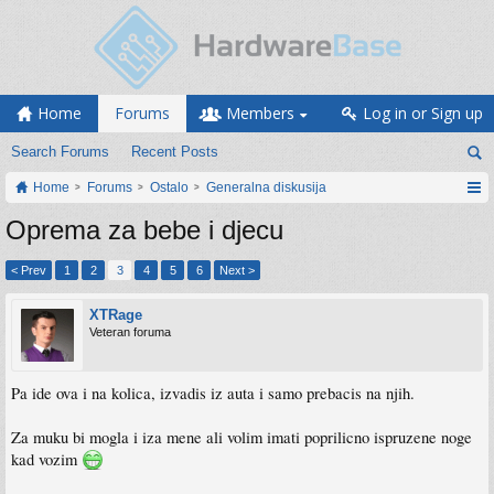
Home
Forums
Members
Log in or Sign up
Search Forums
Recent Posts
Home
Forums
Ostalo
Generalna diskusija
Oprema za bebe i djecu
< Prev
1
2
3
4
5
6
Next >
XTRage
Veteran foruma
Pa ide ova i na kolica, izvadis iz auta i samo prebacis na njih.
Za muku bi mogla i iza mene ali volim imati poprilicno ispruzene noge
kad vozim