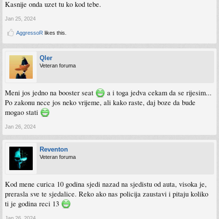
Kasnije onda uzet tu ko kod tebe.
Jan 25, 2024
AggressoR
likes this.
Qler
Veteran foruma
Meni jos jedno na booster seat
a i toga jedva cekam da se rijesim...
Po zakonu nece jos neko vrijeme, ali kako raste, daj boze da bude
mogao stati
Jan 26, 2024
Reventon
Veteran foruma
Kod mene curica 10 godina sjedi nazad na sjedistu od auta, visoka je,
prerasla sve te sjedalice. Reko ako nas policija zaustavi i pitaju koliko
ti je godina reci 13
Jan 26, 2024