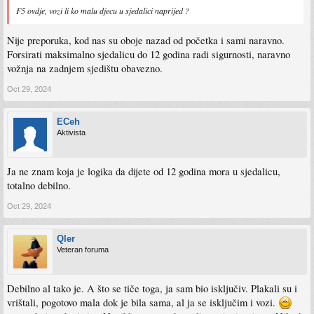
F5 ovdje, vozi li ko malu djecu u sjedalici naprijed ?
Nije preporuka, kod nas su oboje nazad od početka i sami naravno.
Forsirati maksimalno sjedalicu do 12 godina radi sigurnosti, naravno
vožnja na zadnjem sjedištu obavezno.
Oct 29, 2024
ECeh
Aktivista
Ja ne znam koja je logika da dijete od 12 godina mora u sjedalicu,
totalno debilno.
Oct 29, 2024
Qler
Veteran foruma
Debilno al tako je. A što se tiče toga, ja sam bio isključiv. Plakali su i
vrištali, pogotovo mala dok je bila sama, al ja se isključim i vozi.