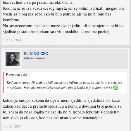
bez recline-a su po podacima oko 65cm.
Kod mene je iza suvozacevog mjesta jer se volim ispruziti, mogao bih
voziti sa njom iza sebe ako bi bilo potrebe ali mi ne bi bilo bas
komforno.
Na suvozacevom mjestu se moze okej sjediti, ali u manjem autu bi to
sjediste postalo beskorisno sa ovim modelom u recline poziciji.
Jun 17, 2024
EL NINO CFC
Veteran foruma
Reventon said:
↑
Kod mene curica 10 godina sjedi nazad na sjedistu od auta, visoka je, prerasla sve
te sjedalice. Reko ako nas policija zaustavi i pitaju koliko ti je godina reci 13
koliko je ono po zakonu da dijete mora sjediti na sjedalici? sta kaze
zakon kad dijeca prerastu sjedalicu a nemaju dovoljan broj godina za
to. znam da neka logika nalaze da ne bi trebalo forsirati sjedalicu u
tom slucaju ali opet, kod nas me nista vise ne iznenadjuje.
Jun 17, 2024