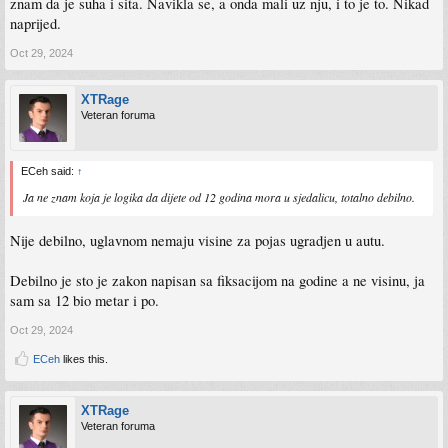
znam da je suha i sita. Navikla se, a onda mali uz nju, i to je to. Nikad
naprijed.
Oct 29, 2024
XTRage
Veteran foruma
ECeh said:
↑
Ja ne znam koja je logika da dijete od 12 godina mora u sjedalicu, totalno debilno.
Nije debilno, uglavnom nemaju visine za pojas ugradjen u autu.
Debilno je sto je zakon napisan sa fiksacijom na godine a ne visinu, ja
sam sa 12 bio metar i po.
Oct 29, 2024
ECeh
likes this.
XTRage
Veteran foruma