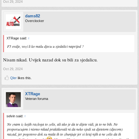
Oct 29, 2024
dams82
Overclocker
XTRage said:
↑
F5 ovdje, vozi li ko malu djecu u sjedalici naprijed ?
Nisam nikad. Uvijek nazad dok su bili za sjedalicu.
Oct 29, 2024
Qler
likes this.
XTRage
Veteran foruma
selvin said:
↑
Ne znam iz kojih razloga to zelis, ali ako je da te dijete vidi, ja to ne bih. Ne
preporucujem i nismo nikad praktikovali ni da neko sjedi sa djetetom (djecom)
nazad, jer pogotovo dok su mala ih to zbunjuje jer si kraj njih a ne zelis da ih