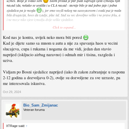
uzmes. Bolje je svako sebi
Silom prilika je par puta supruga sjela izmedju njih
nazad (da, nekako se uvalila i u CLA nazad - tacnije bilo je tad jedno jaje i jedna
sjedalica pa je mogla
), jer smo vozili nekog na suvozacevom i svaki put je mala
bila drugacija, hoce da izadje, plac itd. Sad su vec dovoljno velike i ne prave frku, a
i ne moze niko sjest izmedju dvije velike sjedalice.
Click to expand...
Ako nesto treba da vozis nazad, a dijete moras stavit naprijed jednom i slicno, to je
ok (naravno uz iskljucen airbag).
Kod nas je kontra, uvijek neko mora biti pored
Kad je dijete samo sa mnom u autu a nije za spavanja haos u vecini
slucajeva, cupa i rukama i nogama da me vidi, jedan dan stavio
naprijed (iskljucio airbag naravno) i odmah mir i tisina, razgleda i
uziva.
Vidjam po Bosni sjedalice naprijed (iako ih zakon zabranjuje u rasponu
2-12 godina a dozvoljava 0-2), ovdje su dozvoljene za sve uzraste, pa
me interesovala iskustva.
Oct 29, 2024
Bio_Sam_Zmijanac
Veteran foruma
XTRage said:
↑