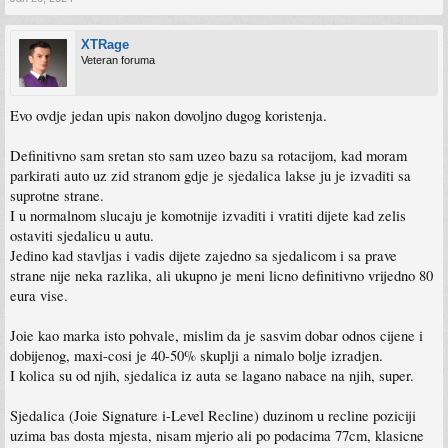
XTRage
Veteran foruma
Evo ovdje jedan upis nakon dovoljno dugog koristenja.
Definitivno sam sretan sto sam uzeo bazu sa rotacijom, kad moram
parkirati auto uz zid stranom gdje je sjedalica lakse ju je izvaditi sa
suprotne strane.
I u normalnom slucaju je komotnije izvaditi i vratiti dijete kad zelis
ostaviti sjedalicu u autu.
Jedino kad stavljas i vadis dijete zajedno sa sjedalicom i sa prave
strane nije neka razlika, ali ukupno je meni licno definitivno vrijedno 80
eura vise.
Joie kao marka isto pohvale, mislim da je sasvim dobar odnos cijene i
dobijenog, maxi-cosi je 40-50% skuplji a nimalo bolje izradjen.
I kolica su od njih, sjedalica iz auta se lagano nabace na njih, super.
Sjedalica (Joie Signature i-Level Recline) duzinom u recline poziciji
uzima bas dosta mjesta, nisam mjerio ali po podacima 77cm, klasicne