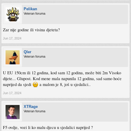
Pelikan
Veteran foruma
Zar nije godine ili visina djeteta?
Jun 17, 2024
Qler
Veteran foruma
U EU 150cm ili 12 godina, kod sam 12 godina, može biti 2m Visoko
dijete... Glupost. Kod mene mala napunila 12 godina, sad samo hoće
naprijed da sjedi
a malom je 8, još u sjedalici..
Jun 17, 2024
XTRage
Veteran foruma
F5 ovdje, vozi li ko malu djecu u sjedalici naprijed ?