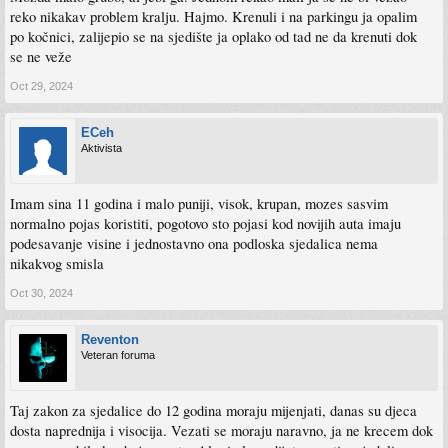
reko nikakav problem kralju. Hajmo. Krenuli i na parkingu ja opalim
po kočnici, zalijepio se na sjedište ja oplako od tad ne da krenuti dok
se ne veže
Oct 29, 2024
ECeh
Aktivista
Imam sina 11 godina i malo puniji, visok, krupan, mozes sasvim
normalno pojas koristiti, pogotovo sto pojasi kod novijih auta imaju
podesavanje visine i jednostavno ona podloska sjedalica nema
nikakvog smisla
Oct 30, 2024
Reventon
Veteran foruma
Taj zakon za sjedalice do 12 godina moraju mijenjati, danas su djeca
dosta naprednija i visocija. Vezati se moraju naravno, ja ne krecem dok