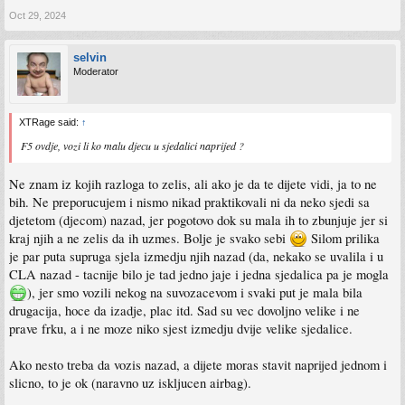
Oct 29, 2024
selvin
Moderator
XTRage said:
↑
F5 ovdje, vozi li ko malu djecu u sjedalici naprijed ?
Ne znam iz kojih razloga to zelis, ali ako je da te dijete vidi, ja to ne
bih. Ne preporucujem i nismo nikad praktikovali ni da neko sjedi sa
djetetom (djecom) nazad, jer pogotovo dok su mala ih to zbunjuje jer si
kraj njih a ne zelis da ih uzmes. Bolje je svako sebi
Silom prilika
je par puta supruga sjela izmedju njih nazad (da, nekako se uvalila i u
CLA nazad - tacnije bilo je tad jedno jaje i jedna sjedalica pa je mogla
), jer smo vozili nekog na suvozacevom i svaki put je mala bila
drugacija, hoce da izadje, plac itd. Sad su vec dovoljno velike i ne
prave frku, a i ne moze niko sjest izmedju dvije velike sjedalice.
Ako nesto treba da vozis nazad, a dijete moras stavit naprijed jednom i
slicno, to je ok (naravno uz iskljucen airbag).