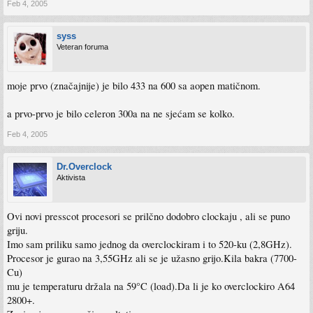
Feb 4, 2005
syss
Veteran foruma
moje prvo (značajnije) je bilo 433 na 600 sa aopen matičnom.
a prvo-prvo je bilo celeron 300a na ne sjećam se kolko.
Feb 4, 2005
Dr.Overclock
Aktivista
Ovi novi presscot procesori se prilčno dodobro clockaju , ali se puno
griju.
Imo sam priliku samo jednog da overclockiram i to 520-ku (2,8GHz).
Procesor je gurao na 3,55GHz ali se je užasno grijo.Kila bakra (7700-
Cu)
mu je temperaturu držala na 59°C (load).Da li je ko overclockiro A64
2800+.