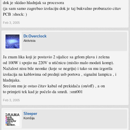
dok je skidao hladnjak sa procesora
(ja sam samo zagrebao izolaciju dok je taj bukvalno proburazio citav
PCB :shock: )
Feb 3, 2005
Dr.Overclock
Aktivista
Ja znam lika koji je postavio 2 sijalice sa grlom plava i zelena
od 100W i spojio na 220V u utičnicu (mislio malo modati komp).
Nažalost nisu bile neonke (koje se negriju) i tako su mu izgorila
izolacija na kablovima od prednji usb portova , signalni lampica , i
hladnjaka.
Srećom mu je ostao čitav kabal od prekidača (on/off) , a on
to primjeti tek kad je počelo da smrdi. :smt001
Feb 3, 2005
Sleeper
Komšija