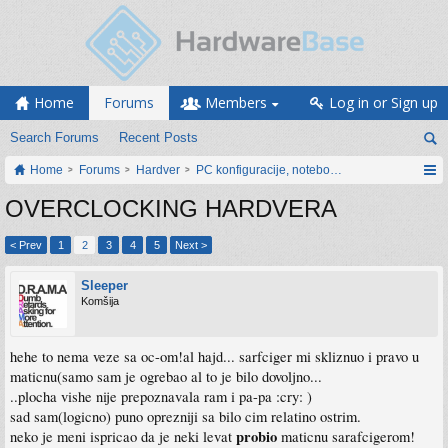
Home
Forums
Members
Log in or Sign up
Search Forums
Recent Posts
Home
Forums
Hardver
PC konfiguracije, notebook računari, servis
OVERCLOCKING HARDVERA
< Prev
1
2
3
4
5
Next >
Sleeper
Komšija
hehe to nema veze sa oc-om!al hajd... sarfciger mi skliznuo i pravo u
maticnu(samo sam je ogrebao al to je bilo dovoljno...
..plocha vishe nije prepoznavala ram i pa-pa :cry: )
sad sam(logicno) puno oprezniji sa bilo cim relatino ostrim.
probio
neko je meni ispricao da je neki levat
maticnu sarafcigerom!