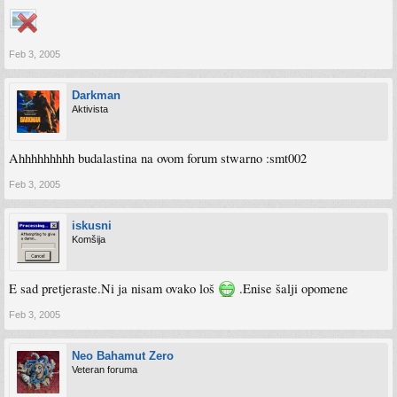
Feb 3, 2005
Darkman
Aktivista
Ahhhhhhhhh budalastina na ovom forum stwarno :smt002
Feb 3, 2005
iskusni
Komšija
E sad pretjeraste.Ni ja nisam ovako loš
.Enise šalji opomene
Feb 3, 2005
Neo Bahamut Zero
Veteran foruma