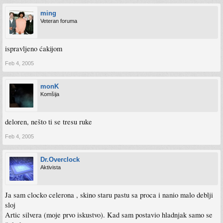
ming
Veteran foruma
ispravljeno ćakijom
Feb 4, 2005
monK
Komšija
deloren, nešto ti se tresu ruke
Feb 4, 2005
Dr.Overclock
Aktivista
Ja sam clocko celerona , skino staru pastu sa proca i nanio malo deblji
sloj
Artic silvera (moje prvo iskustvo). Kad sam postavio hladnjak samo se