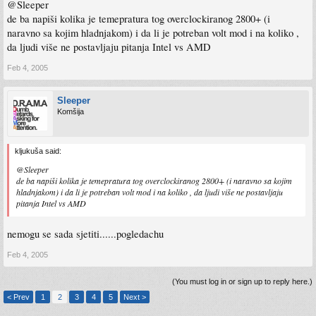
@Sleeper
de ba napiši kolika je temepratura tog overclockiranog 2800+ (i
naravno sa kojim hladnjakom) i da li je potreban volt mod i na koliko ,
da ljudi više ne postavljaju pitanja Intel vs AMD
Feb 4, 2005
Sleeper
Komšija
kljukuša said:
@Sleeper
de ba napiši kolika je temepratura tog overclockiranog 2800+ (i naravno sa kojim
hladnjakom) i da li je potreban volt mod i na koliko , da ljudi više ne postavljaju
pitanja Intel vs AMD
nemogu se sada sjetiti......pogledachu
Feb 4, 2005
(You must log in or sign up to reply here.)
< Prev
1
2
3
4
5
Next >