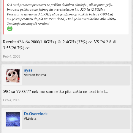
Ovi novi presscot procesori se prilčno dodobro clockaju , ali se puno griju.
Imo sam priliku samo jednog da overclockiram i to 520-ku (2,8GHz).
Procesor je gurao na 3,55GHz ali se je užasno grijo.Kila bakra (7700-Cu)
mu je temperaturu držala na 59°C (load).Da li je ko overclockiro A64 2800+.
Zanimaju me moguči rezultati
Rezultati?A 64 2800(1.8GHz) @ 2.4GHz(33%) oc VS P4 2.8 @
3.55(26.7%) oc.
Feb 4, 2005
syss
Veteran foruma
59C sa 7700??? nek me sam netko pita zašto ne uzet intel...
Feb 4, 2005
Dr.Overclock
Aktivista