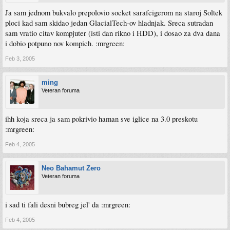
Ja sam jednom bukvalo prepolovio socket sarafcigerom na staroj Soltek
ploci kad sam skidao jedan GlacialTech-ov hladnjak. Sreca sutradan
sam vratio citav kompjuter (isti dan rikno i HDD), i dosao za dva dana
i dobio potpuno nov kompich. :mrgreen:
Feb 3, 2005
ming
Veteran foruma
ihh koja sreca ja sam pokrivio haman sve iglice na 3.0 preskotu
:mrgreen:
Feb 4, 2005
Neo Bahamut Zero
Veteran foruma
i sad ti fali desni bubreg jel' da :mrgreen:
Feb 4, 2005