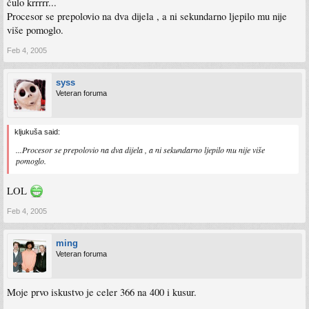
čulo krrrrr...
Procesor se prepolovio na dva dijela , a ni sekundarno ljepilo mu nije
više pomoglo.
Feb 4, 2005
syss
Veteran foruma
kljukuša said:
...Procesor se prepolovio na dva dijela , a ni sekundarno ljepilo mu nije više
pomoglo.
LOL
Feb 4, 2005
ming
Veteran foruma
Moje prvo iskustvo je celer 366 na 400 i kusur.