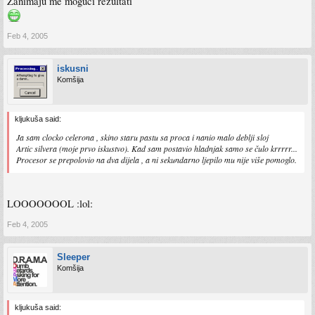
Zanimaju me moguči rezultati
Feb 4, 2005
iskusni
Komšija
kljukuša said:
Ja sam clocko celerona , skino staru pastu sa proca i nanio malo deblji sloj
Artic silvera (moje prvo iskustvo). Kad sam postavio hladnjak samo se čulo krrrrr...
Procesor se prepolovio na dva dijela , a ni sekundarno ljepilo mu nije više pomoglo.
LOOOOOOOL :lol:
Feb 4, 2005
Sleeper
Komšija
kljukuša said: