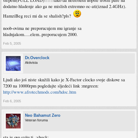
stepeni(FULL LOAD)!!!!!!tako da netrebash uopste trositi pare na
dodatno hladenje ako ga ne mislish extremno oc-ati(iznad 2.4GHz).
HamziBeg reci mi da se shalish?pls?
noob-ovima ne preporucujem mu igranje sa
hladnjakom.....elem..preporucujem 2000.
Feb 5, 2005
Dr.Overclock
Aktivista
Ljudi ako još niste skužili kako je X-Factor clocko svoje diskove sa
7200 na 10000rpm pogledajte sljedeći link :mrgreen:
http://www.afrotechmods.com/hdoc.htm
Feb 6, 2005
Neo Bahamut Zero
Veteran foruma
sta je ovo sviju ti. :shock: