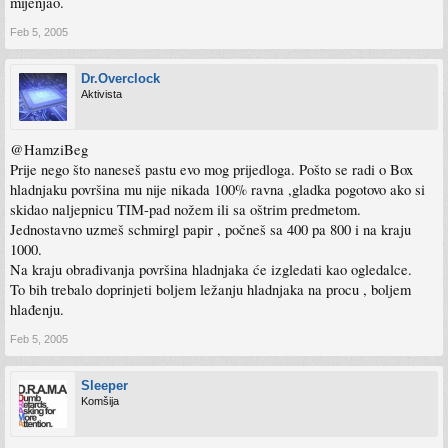
mijenjao.
Feb 5, 2005
Dr.Overclock
Aktivista
@HamziBeg
Prije nego što naneseš pastu evo mog prijedloga. Pošto se radi o Box
hladnjaku površina mu nije nikada 100% ravna ,gladka pogotovo ako si
skidao naljepnicu TIM-pad nožem ili sa oštrim predmetom.
Jednostavno uzmeš schmirgl papir , počneš sa 400 pa 800 i na kraju
1000.
Na kraju obrađivanja površina hladnjaka će izgledati kao ogledalce.
To bih trebalo doprinjeti boljem ležanju hladnjaka na procu , boljem
hlađenju.
Feb 5, 2005
Sleeper
Komšija