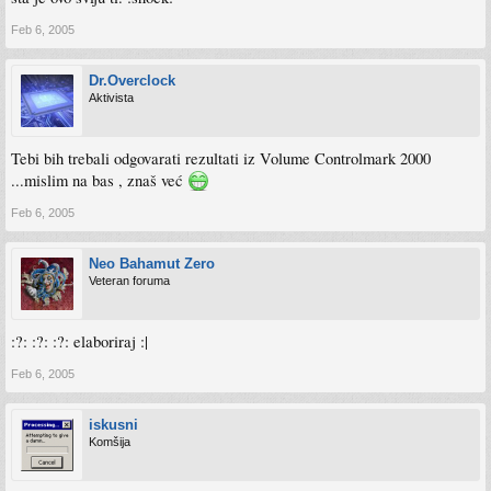
Feb 6, 2005
Dr.Overclock
Aktivista
Tebi bih trebali odgovarati rezultati iz Volume Controlmark 2000
...mislim na bas , znaš već
Feb 6, 2005
Neo Bahamut Zero
Veteran foruma
:?: :?: :?: elaboriraj :|
Feb 6, 2005
iskusni
Komšija