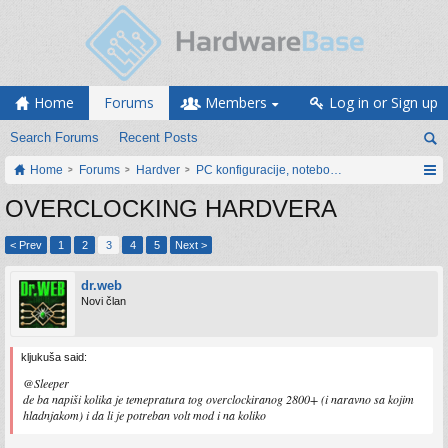
Home
Forums
Members
Log in or Sign up
Search Forums
Recent Posts
Home
Forums
Hardver
PC konfiguracije, notebook računari, servis
OVERCLOCKING HARDVERA
< Prev
1
2
3
4
5
Next >
dr.web
Novi član
kljukuša said:
@Sleeper
de ba napiši kolika je temepratura tog overclockiranog 2800+ (i naravno sa kojim
hladnjakom) i da li je potreban volt mod i na koliko