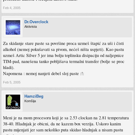
Feb 4, 2005
Dr.Overclock
Aktivista
Za skidanje stare paste sa površine proca uzmeš štapić za uši i čisti
alkohol (nemoj pokušavati sa pivom, nećeš ništa uspjeti). Kao pastu
uzmeš Artic Silver 5 jer ima bolju toplinsku disipaciju od naljepnice
TIM-pad, nanešena tanko pobljišava termalni transfer (bolje se proc
hladi).
Napomena : nemoj nanjeti debel sloj paste :!:
Feb 5, 2005
HamziBeg
Komšija
Meni je na mom procesoru koji je sa 2.53 clockan na 2.81 temperatura
38-40. Hladnjak je obicni, da ne kazem box verzija. Uskoro kanim
pastu mijenjati jer sam nekoliko puta skidao hladnjak a nisam pastu