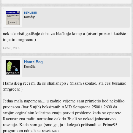
iskusni
Komšija
nek iskoristi godišnje doba za hlađenje komp-a (otvori prozor i kućište i
to je to :mrgreen: )
Feb 8, 2005
HamziBeg
Komšija
HamziBeg reci mi da se shalish?pls? (nisam skontao, sta ces bosanac
:mrgreen: )
Jedna mala napomena... u zadnje vrijeme sam primjetio kod nekoliko
procesora (bar 5 njih) boksiranih AMD Semprona 2500 i 2600 da
svojim orginalnim kulerima znaju praviti probleme kada se opterete.
Racunar zna raditi normalno cak do 3h ali se nekad jednostavno
resetuje. Kada sam ga (smo ga, ja i kolega) pritisnuli sa Prime95
programom odmah se resetovao.