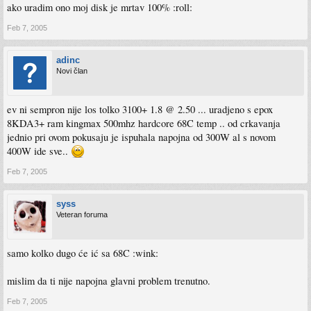
ako uradim ono moj disk je mrtav 100% :roll:
Feb 7, 2005
adinc
Novi član
ev ni sempron nije los tolko 3100+ 1.8 @ 2.50 ... uradjeno s epox
8KDA3+ ram kingmax 500mhz hardcore 68C temp .. od crkavanja
jednio pri ovom pokusaju je ispuhala napojna od 300W al s novom
400W ide sve..
Feb 7, 2005
syss
Veteran foruma
samo kolko dugo će ić sa 68C :wink:
mislim da ti nije napojna glavni problem trenutno.
Feb 7, 2005