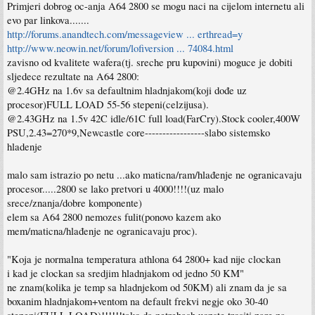
Primjeri dobrog oc-anja A64 2800 se mogu naci na cijelom internetu ali
evo par linkova.......
http://forums.anandtech.com/messageview ... erthread=y
http://www.neowin.net/forum/lofiversion ... 74084.html
zavisno od kvalitete wafera(tj. sreche pru kupovini) moguce je dobiti
sljedece rezultate na A64 2800:
@2.4GHz na 1.6v sa defaultnim hladnjakom(koji dođe uz
procesor)FULL LOAD 55-56 stepeni(celzijusa).
@2.43GHz na 1.5v 42C idle/61C full load(FarCry).Stock cooler,400W
PSU,2.43=270*9,Newcastle core-----------------slabo sistemsko
hladenje
malo sam istrazio po netu ...ako maticna/ram/hlađenje ne ogranicavaju
procesor.....2800 se lako pretvori u 4000!!!!(uz malo
srece/znanja/dobre komponente)
elem sa A64 2800 nemozes fulit(ponovo kazem ako
mem/maticna/hlađenje ne ogranicavaju proc).
"Koja je normalna temperatura athlona 64 2800+ kad nije clockan
i kad je clockan sa sredjim hladnjakom od jedno 50 KM"
ne znam(kolika je temp sa hladnjekom od 50KM) ali znam da je sa
boxanim hladnjakom+ventom na default frekvi negje oko 30-40