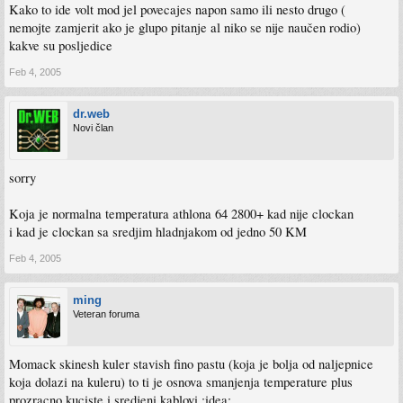
Kako to ide volt mod jel povecajes napon samo ili nesto drugo (
nemojte zamjerit ako je glupo pitanje al niko se nije naučen rodio)
kakve su posljedice
Feb 4, 2005
dr.web
Novi član
sorry
Koja je normalna temperatura athlona 64 2800+ kad nije clockan
i kad je clockan sa sredjim hladnjakom od jedno 50 KM
Feb 4, 2005
ming
Veteran foruma
Momack skinesh kuler stavish fino pastu (koja je bolja od naljepnice
koja dolazi na kuleru) to ti je osnova smanjenja temperature plus
prozracno kuciste i sredjeni kablovi :idea: