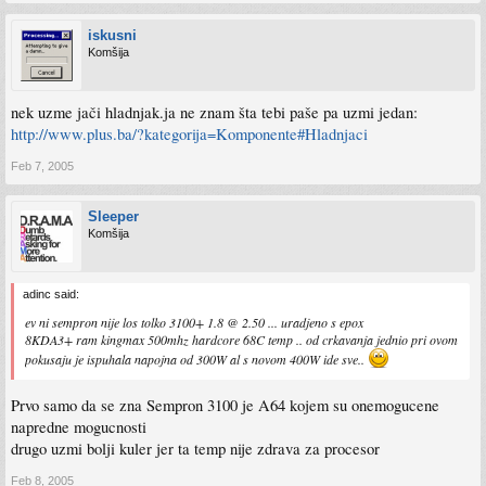
iskusni
Komšija
nek uzme jači hladnjak.ja ne znam šta tebi paše pa uzmi jedan:
http://www.plus.ba/?kategorija=Komponente#Hladnjaci
Feb 7, 2005
Sleeper
Komšija
adinc said:
ev ni sempron nije los tolko 3100+ 1.8 @ 2.50 ... uradjeno s epox
8KDA3+ ram kingmax 500mhz hardcore 68C temp .. od crkavanja jednio pri ovom
pokusaju je ispuhala napojna od 300W al s novom 400W ide sve..
Prvo samo da se zna Sempron 3100 je A64 kojem su onemogucene
napredne mogucnosti
drugo uzmi bolji kuler jer ta temp nije zdrava za procesor
Feb 8, 2005