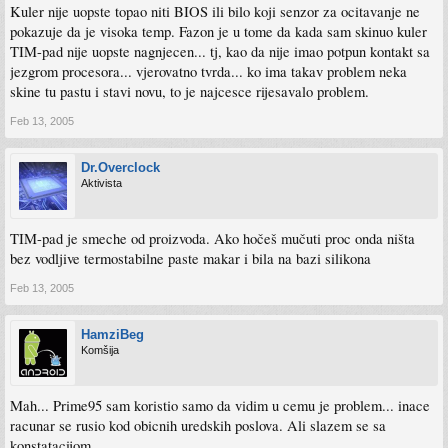
Kuler nije uopste topao niti BIOS ili bilo koji senzor za ocitavanje ne
pokazuje da je visoka temp. Fazon je u tome da kada sam skinuo kuler
TIM-pad nije uopste nagnjecen... tj, kao da nije imao potpun kontakt sa
jezgrom procesora... vjerovatno tvrda... ko ima takav problem neka
skine tu pastu i stavi novu, to je najcesce rijesavalo problem.
Feb 13, 2005
Dr.Overclock
Aktivista
TIM-pad je smeche od proizvoda. Ako hočeš mučuti proc onda ništa
bez vodljive termostabilne paste makar i bila na bazi silikona
Feb 13, 2005
HamziBeg
Komšija
Mah... Prime95 sam koristio samo da vidim u cemu je problem... inace
racunar se rusio kod obicnih uredskih poslova. Ali slazem se sa
konstatacijom.