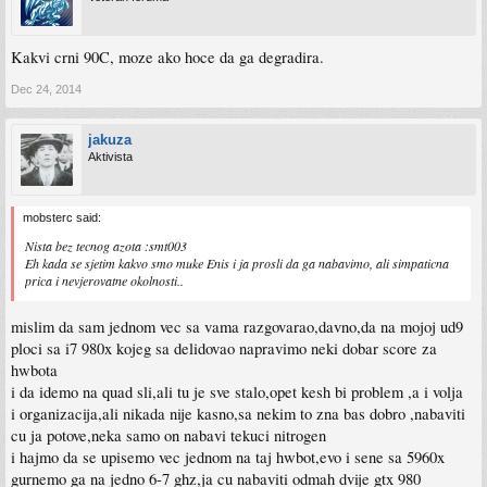
Kakvi crni 90C, moze ako hoce da ga degradira.
Dec 24, 2014
jakuza
Aktivista
mobsterc said:
Nista bez tecnog azota :smt003
Eh kada se sjetim kakvo smo muke Enis i ja prosli da ga nabavimo, ali simpaticna
prica i nevjerovatne okolnosti..
mislim da sam jednom vec sa vama razgovarao,davno,da na mojoj ud9
ploci sa i7 980x kojeg sa delidovao napravimo neki dobar score za
hwbota
i da idemo na quad sli,ali tu je sve stalo,opet kesh bi problem ,a i volja
i organizacija,ali nikada nije kasno,sa nekim to zna bas dobro ,nabaviti
cu ja potove,neka samo on nabavi tekuci nitrogen
i hajmo da se upisemo vec jednom na taj hwbot,evo i sene sa 5960x
gurnemo ga na jedno 6-7 ghz,ja cu nabaviti odmah dvije gtx 980