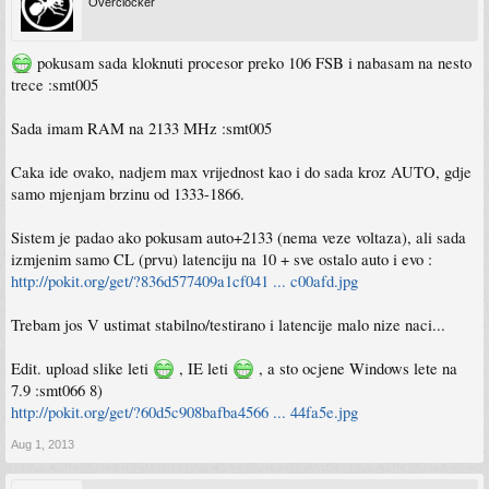
Overclocker
pokusam sada kloknuti procesor preko 106 FSB i nabasam na nesto
trece :smt005
Sada imam RAM na 2133 MHz :smt005
Caka ide ovako, nadjem max vrijednost kao i do sada kroz AUTO, gdje
samo mjenjam brzinu od 1333-1866.
Sistem je padao ako pokusam auto+2133 (nema veze voltaza), ali sada
izmjenim samo CL (prvu) latenciju na 10 + sve ostalo auto i evo :
http://pokit.org/get/?836d577409a1cf041 ... c00afd.jpg
Trebam jos V ustimat stabilno/testirano i latencije malo nize naci...
Edit. upload slike leti
, IE leti
, a sto ocjene Windows lete na
7.9 :smt066 8)
http://pokit.org/get/?60d5c908bafba4566 ... 44fa5e.jpg
Aug 1, 2013