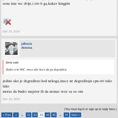
sena ima vec dvije,i eto ti ga,kakav kingpin
Dec 24, 2014
jakuza
Aktivista
Sena said:
Kakvi crni 90C, moze ako hoce da ga degradira.
jedino ako je degradirao kod nekoga,inace ne degradiraju cpu-ovi tako
lako
moras da budes majstor ili da nemas veze sa oc-om
Dec 24, 2014
(You must log in or sign up to reply here.)
< Prev
1
←
41
42
43
44
45
→
47
Next >