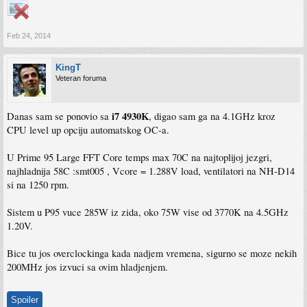
Feb 24, 2014
KingT
Veteran foruma
i7 4930K
Danas sam se ponovio sa
, digao sam ga na 4.1GHz kroz
CPU level up opciju automatskog OC-a.
U Prime 95 Large FFT Core temps max 70C na najtoplijoj jezgri,
najhladnija 58C :smt005 , Vcore = 1.288V load, ventilatori na NH-D14
si na 1250 rpm.
Sistem u P95 vuce 285W iz zida, oko 75W vise od 3770K na 4.5GHz
1.20V.
Bice tu jos overclockinga kada nadjem vremena, sigurno se moze nekih
200MHz jos izvuci sa ovim hladjenjem.
Spoiler