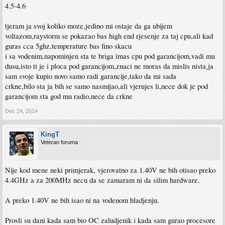
4.5-4.6
tjeram ja svoj koliko moze,jedino mi ostaje da ga ubijem
voltazom,raystorm se pokazao bas high end rjesenje za taj cpu,ali kad
guras cca 5ghz,temperature bas fino skacu
i sa vodenim,napominjen sta te briga imas cpu pod garancijom,vadi mu
dusu,isto ti je i ploca pod garancijom,znaci ne moras da mislis nista,ja
sam svoje kupio novo samo radi garancije,tako da mi sada
crkne,bilo sta ja bih se samo nasmijao,ali vjerujes li,nece dok je pod
garancijom sta god mu radio,nece da crkne
Dec 24, 2014
KingT
Veteran foruma
Nije kod mene neki primjerak, vjerovatno za 1.40V ne bih otisao preko
4.4GHz a za 200MHz necu da se zamaram ni da silim hardware.
A preko 1.40V ne bih isao ni na vodenom hladjenju.
Prosli su dani kada sam bio OC zaludjenik i kada sam gurao procesore