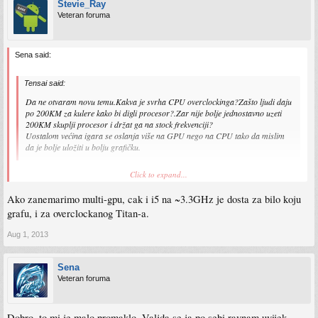
Stevie_Ray
Veteran foruma
Sena said:
Tensai said:
Da ne otvaram novu temu.Kakva je svrha CPU overclockinga?Zašto ljudi daju
po 200KM za kulere kako bi digli procesor?.Zar nije bolje jednostavno uzeti
200KM skuplji procesor i držat ga na stock frekvenciji?
Uostalom većina igara se oslanja više na GPU nego na CPU tako da mislim
da je bolje uložiti u bolju grafičku.
Svrha je ta da neme procesorsa dovoljno brzog na stock frekvenciji(cak ni 1k eura
Click to expand...
ee), graficke su jednostavne prebrze.
Ako zanemarimo multi-gpu, cak i i5 na ~3.3GHz je dosta za bilo koju
grafu, i za overclockanog Titan-a.
Aug 1, 2013
Sena
Veteran foruma
Dobro, to mi je malo promaklo. Valjda se ja po sebi ravnam uvijek.