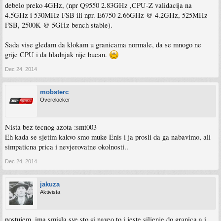
debelo preko 4GHz, (npr Q9550 2.83GHz ,CPU-Z validacija na
4.5GHz i 530MHz FSB ili npr. E6750 2.66GHz @ 4.2GHz, 525MHz
FSB, 2500K @ 5GHz bench stable).
Sada vise gledam da klokam u granicama normale, da se mnogo ne
grije CPU i da hladnjak nije bucan.
Dec 24, 2014
mobsterc
Overclocker
Nista bez tecnog azota :smt003
Eh kada se sjetim kakvo smo muke Enis i ja prosli da ga nabavimo, ali
simpaticna prica i nevjerovatne okolnosti..
Dec 24, 2014
jakuza
Aktivista
postujem, ima smisla sve sto si naveo,to i jeste siljenje do granica,a i