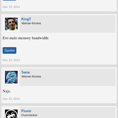
Dec 19, 2014
KingT
Veteran foruma
Evo malo memory bandwidth:
Spoiler
Dec 23, 2014
Sena
Veteran foruma
Najs.
Dec 23, 2014
Pionir
Overclocker