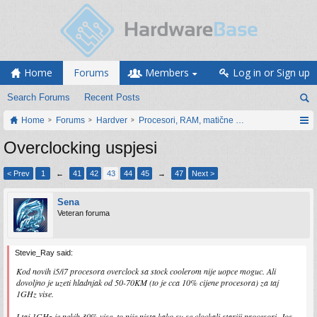
Home
Forums
Members
Log in or Sign up
Search Forums
Recent Posts
Home
Forums
Hardver
Procesori, RAM, matične ploče i grafičke karti
Overclocking uspjesi
< Prev
1
←
41
42
43
44
45
→
47
Next >
Sena
Veteran foruma
Stevie_Ray said:
Kod novih i5/i7 procesora overclock sa stock coolerom nije uopce moguc. Ali
dovoljno je uzeti hladnjak od 50-70KM (to je cca 10% cijene procesora) za taj
1GHz vise.
I taj 1GHz je nekih 30% vise, to nije nista kako su se clockali stariji procesori. Jos