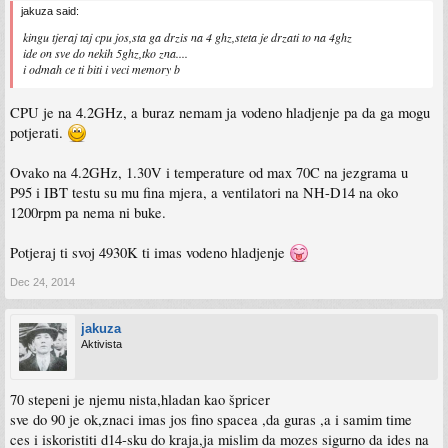
jakuza said:
kingu tjeraj taj cpu jos,sta ga drzis na 4 ghz,steta je drzati to na 4ghz
ide on sve do nekih 5ghz,tko zna....
i odmah ce ti biti i veci memory b
CPU je na 4.2GHz, a buraz nemam ja vodeno hladjenje pa da ga mogu
potjerati.
Ovako na 4.2GHz, 1.30V i temperature od max 70C na jezgrama u
P95 i IBT testu su mu fina mjera, a ventilatori na NH-D14 na oko
1200rpm pa nema ni buke.
Potjeraj ti svoj 4930K ti imas vodeno hladjenje
Dec 24, 2014
jakuza
Aktivista
70 stepeni je njemu nista,hladan kao špricer
sve do 90 je ok,znaci imas jos fino spacea ,da guras ,a i samim time
ces i iskoristiti d14-sku do kraja,ja mislim da mozes sigurno da ides na