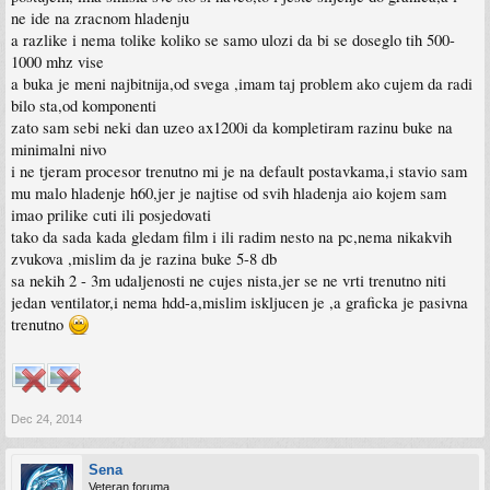
ne ide na zracnom hladenju
a razlike i nema tolike koliko se samo ulozi da bi se doseglo tih 500-
1000 mhz vise
a buka je meni najbitnija,od svega ,imam taj problem ako cujem da radi
bilo sta,od komponenti
zato sam sebi neki dan uzeo ax1200i da kompletiram razinu buke na
minimalni nivo
i ne tjeram procesor trenutno mi je na default postavkama,i stavio sam
mu malo hladenje h60,jer je najtise od svih hladenja aio kojem sam
imao prilike cuti ili posjedovati
tako da sada kada gledam film i ili radim nesto na pc,nema nikakvih
zvukova ,mislim da je razina buke 5-8 db
sa nekih 2 - 3m udaljenosti ne cujes nista,jer se ne vrti trenutno niti
jedan ventilator,i nema hdd-a,mislim iskljucen je ,a graficka je pasivna
trenutno
Dec 24, 2014
Sena
Veteran foruma