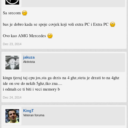
Sa srecom
bas je dobro kada se spoje covjek koji voli extra PC i Extra PC
Ovo kao AMG Mercedes
Dec 23, 2014
jakuza
Aktivista
kingu tjeraj taj cpu jos,sta ga drzis na 4 ghz,steta je drzati to na 4ghz
ide on sve do nekih 5ghz,tko zna....
i odmah ce ti biti i veci memory b
Dec 24, 2014
KingT
Veteran foruma