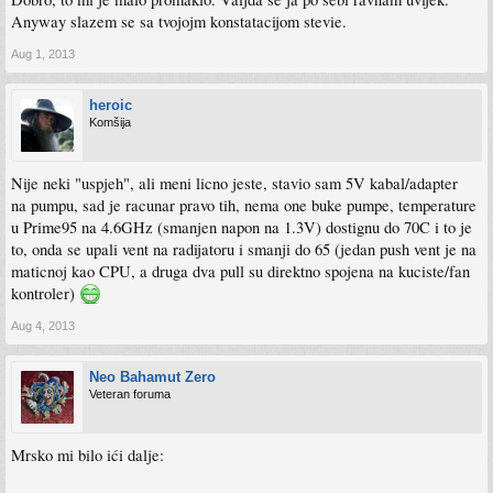
Anyway slazem se sa tvojojm konstatacijom stevie.
Aug 1, 2013
heroic
Komšija
Nije neki "uspjeh", ali meni licno jeste, stavio sam 5V kabal/adapter
na pumpu, sad je racunar pravo tih, nema one buke pumpe, temperature
u Prime95 na 4.6GHz (smanjen napon na 1.3V) dostignu do 70C i to je
to, onda se upali vent na radijatoru i smanji do 65 (jedan push vent je na
maticnoj kao CPU, a druga dva pull su direktno spojena na kuciste/fan
kontroler)
Aug 4, 2013
Neo Bahamut Zero
Veteran foruma
Mrsko mi bilo ići dalje: