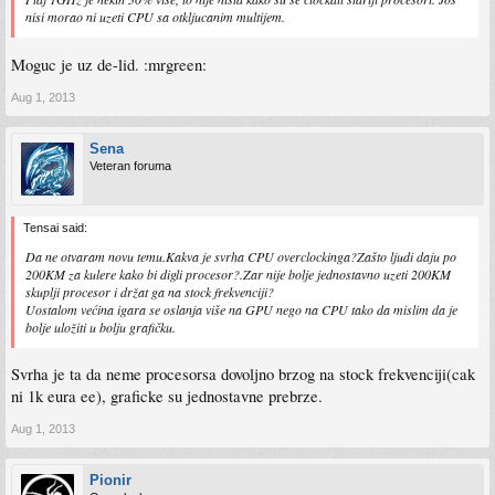
nisi morao ni uzeti CPU sa otkljucanim multijem.
Moguc je uz de-lid. :mrgreen:
Aug 1, 2013
Sena
Veteran foruma
Tensai said:
Da ne otvaram novu temu.Kakva je svrha CPU overclockinga?Zašto ljudi daju po
200KM za kulere kako bi digli procesor?.Zar nije bolje jednostavno uzeti 200KM
skuplji procesor i držat ga na stock frekvenciji?
Uostalom većina igara se oslanja više na GPU nego na CPU tako da mislim da je
bolje uložiti u bolju grafičku.
Svrha je ta da neme procesorsa dovoljno brzog na stock frekvenciji(cak
ni 1k eura ee), graficke su jednostavne prebrze.
Aug 1, 2013
Pionir