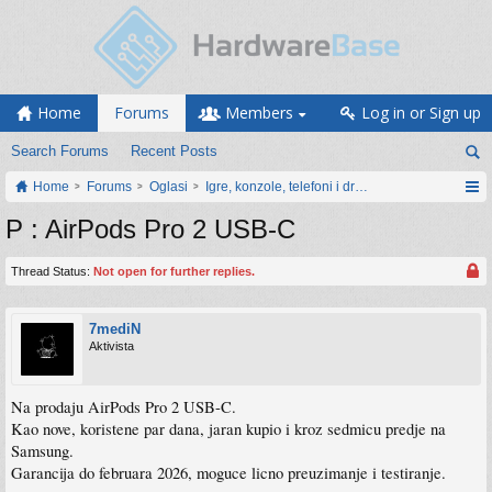
Home
Forums
Members
Log in or Sign up
Search Forums
Recent Posts
Home
Forums
Oglasi
Igre, konzole, telefoni i drugi gadgeti
P : AirPods Pro 2 USB-C
Thread Status:
Not open for further replies.
7mediN
Aktivista
Na prodaju AirPods Pro 2 USB-C.
Kao nove, koristene par dana, jaran kupio i kroz sedmicu predje na
Samsung.
Garancija do februara 2026, moguce licno preuzimanje i testiranje.