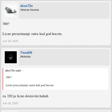
dino73n
Veteran foruma
300?
Licno preuzimanje sutra kad god hocete.
Jun 18, 2025
7mediN
Aktivista
dino73n said:
↑
300?
Licno preuzimanje sutra kad god hocete.
za 320 ja licno dostavim hahah
Jun 18, 2025