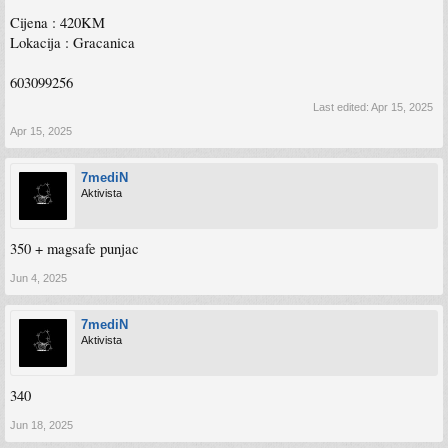
Cijena : 420KM
Lokacija : Gracanica
603099256
Last edited:
Apr 15, 2025
Apr 15, 2025
7mediN
Aktivista
350 + magsafe punjac
Jun 4, 2025
7mediN
Aktivista
340
Jun 18, 2025