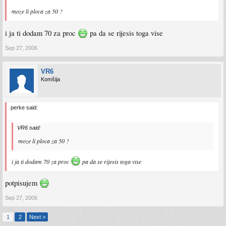
moze li ploca za 50 ?
i ja ti dodam 70 za proc
pa da se rijesis toga vise
Sep 27, 2006
VR6
Komšija
perke said:
VR6 said:
moze li ploca za 50 ?
i ja ti dodam 70 za proc
pa da se rijesis toga vise
potpisujem
Sep 27, 2006
1
2
Next >