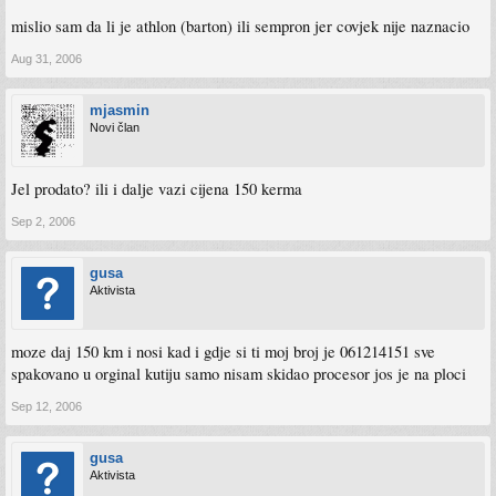
mislio sam da li je athlon (barton) ili sempron jer covjek nije naznacio
Aug 31, 2006
mjasmin
Novi član
Jel prodato? ili i dalje vazi cijena 150 kerma
Sep 2, 2006
gusa
Aktivista
moze daj 150 km i nosi kad i gdje si ti moj broj je 061214151 sve
spakovano u orginal kutiju samo nisam skidao procesor jos je na ploci
Sep 12, 2006
gusa
Aktivista