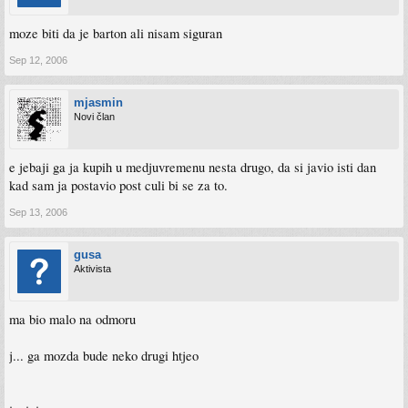
moze biti da je barton ali nisam siguran
Sep 12, 2006
mjasmin
Novi član
e jebaji ga ja kupih u medjuvremenu nesta drugo, da si javio isti dan
kad sam ja postavio post culi bi se za to.
Sep 13, 2006
gusa
Aktivista
ma bio malo na odmoru
j... ga mozda bude neko drugi htjeo