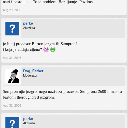
naci i nesto jace. To je problem. Bez ljutnje. Pozdrav
Aug 29, 2006
perke
Aktivista
je li taj procesor Barton jezgra ili Sempron?
i koja je zadnja cijena?
Aug 31, 2006
Dog_Father
Moderator
Sempron nije jezgro, nego naziv za procesor. Semprona 2600+ imas sa
barton i thoroughbred jezgrom.
Aug 31, 2006
perke
Aktivista