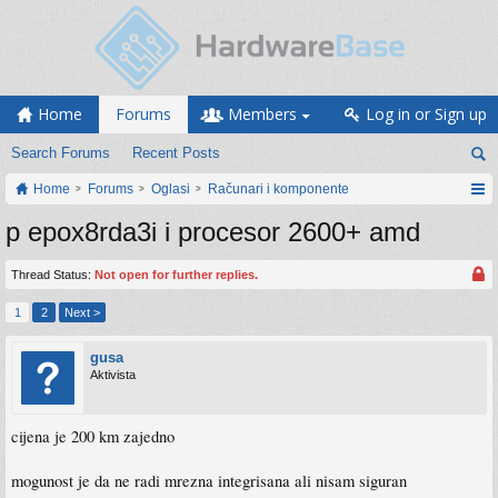
Home
Forums
Members
Log in or Sign up
Search Forums
Recent Posts
Home
Forums
Oglasi
Računari i komponente
p epox8rda3i i procesor 2600+ amd
Thread Status:
Not open for further replies.
1
2
Next >
gusa
Aktivista
cijena je 200 km zajedno
mogunost je da ne radi mrezna integrisana ali nisam siguran